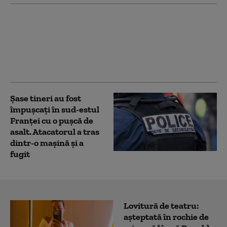
Incendiile amenință
podgoriile Franței.
Producătorii se tem de
„gustul de fum” al
recoltei din 2026
Şase tineri au fost
împuşcați în sud-estul
Franţei cu o pușcă de
asalt. Atacatorul a tras
dintr-o maşină și a
fugit
Lovitură de teatru:
așteptată în rochie de