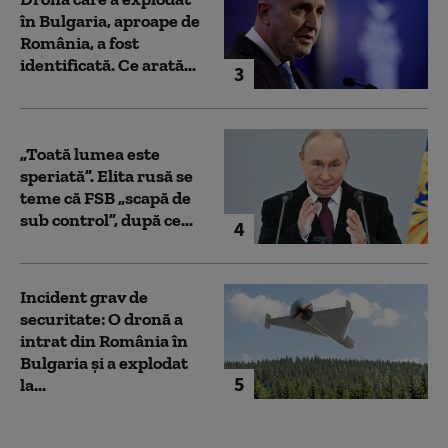
în Bulgaria, aproape de
România, a fost
identificată. Ce arată...
3
„Toată lumea este
speriată”. Elita rusă se
teme că FSB „scapă de
sub control”, după ce...
4
Incident grav de
securitate: O dronă a
intrat din România în
Bulgaria şi a explodat
5
la...