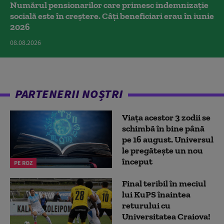
Numărul pensionarilor care primesc indemnizaţie
socială este în creștere. Câți beneficiari erau în iunie
2026
08.08.2026
PARTENERII NOȘTRI
Viața acestor 3 zodii se
schimbă în bine până
pe 16 august. Universul
le pregătește un nou
început
PE ROZ
Final teribil în meciul
lui KuPS înaintea
returului cu
Universitatea Craiova!