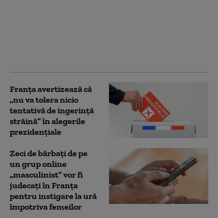
Ghost Bat: Cum arată
noua generație de
aeronave de luptă și ce
rol va avea pilotul în
războiul aerian al
viitorului
Franţa avertizează că
„nu va tolera nicio
tentativă de ingerinţă
străină” în alegerile
prezidenţiale
Zeci de bărbați de pe
un grup online
„masculinist” vor fi
judecați în Franța
pentru instigare la ură
împotriva femeilor