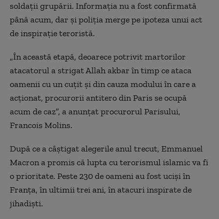
soldaţii grupării. Informaţia nu a fost confirmată
până acum, dar şi poliţia merge pe ipoteza unui act
de inspiraţie teroristă.
„În această etapă, deoarece potrivit martorilor
atacatorul a strigat Allah akbar în timp ce ataca
oamenii cu un cuţit şi din cauza modului în care a
acţionat, procurorii antitero din Paris se ocupă
acum de caz”, a anunțat procurorul Parisului,
Francois Molins.
După ce a câştigat alegerile anul trecut, Emmanuel
Macron a promis că lupta cu terorismul islamic va fi
o prioritate. Peste 230 de oameni au fost ucişi în
Franţa, în ultimii trei ani, în atacuri inspirate de
jihadişti.