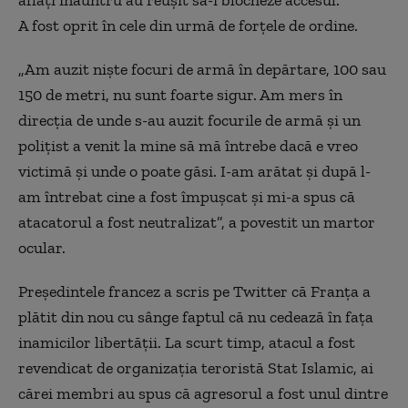
aflaţi înăuntru au reuşit să-i blocheze accesul.
A fost oprit în cele din urmă de forţele de ordine.
„Am auzit nişte focuri de armă în depărtare, 100 sau
150 de metri, nu sunt foarte sigur. Am mers în
direcţia de unde s-au auzit focurile de armă şi un
poliţist a venit la mine să mă întrebe dacă e vreo
victimă şi unde o poate găsi. I-am arătat şi după l-
am întrebat cine a fost împuşcat şi mi-a spus că
atacatorul a fost neutralizat”, a povestit un martor
ocular.
Preşedintele francez a scris pe Twitter că Franţa a
plătit din nou cu sânge faptul că nu cedează în faţa
inamicilor libertăţii. La scurt timp, atacul a fost
revendicat de organizaţia teroristă Stat Islamic, ai
cărei membri au spus că agresorul a fost unul dintre