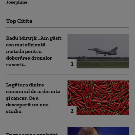
Josephine
Top Citite
Radu Miruță: „Am găsit
cea mai eficientă
metodă pentru
doborârea dronelor
1
rusești...
Legătura dintre
consumul de ardei iute
și cancer. Ce a
descoperit un nou
2
studiu
Drona care a explodat