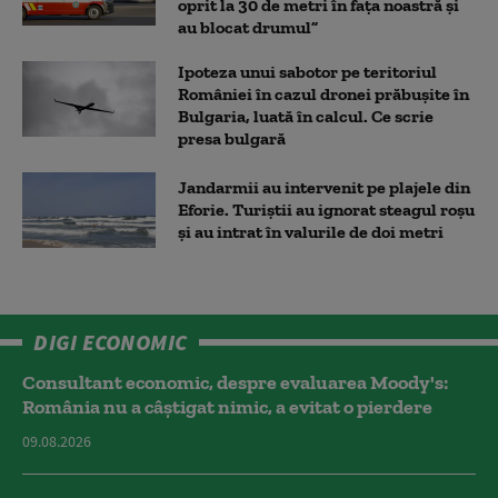
oprit la 30 de metri în fața noastră și
au blocat drumul”
Ipoteza unui sabotor pe teritoriul
României în cazul dronei prăbușite în
Bulgaria, luată în calcul. Ce scrie
presa bulgară
Jandarmii au intervenit pe plajele din
Eforie. Turiștii au ignorat steagul roșu
și au intrat în valurile de doi metri
DIGI ECONOMIC
Consultant economic, despre evaluarea Moody's:
România nu a câştigat nimic, a evitat o pierdere
09.08.2026