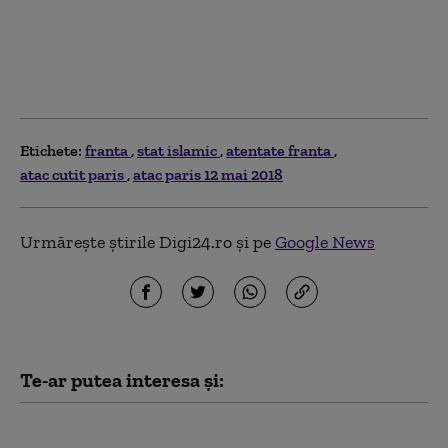
Etichete:
franta
stat islamic
atentate franta
atac cutit paris
atac paris 12 mai 2018
Urmărește știrile Digi24.ro și pe
Google News
Te-ar putea interesa și:
De la „Top Gun” la