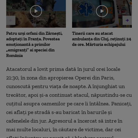
48
seconds
Patru urși orfani din Zărnești,
Tinerii care au atacat
adoptați în Franța. Povestea
ambulanța din Cluj, reținuți 24
emoționantă a primilor
de ore. Mărturia echipajului
„emigranți” ai speciei din
România
Atacatorul a lovit prima dată în jurul orei locale
21:30, în zona din apropierea Operei din Paris,
cunoscută pentru viaţa de noapte. A înjunghiat un
trecător, apoi şi-a continuat atacul, năpustindu-se cu
cuţitul asupra oamenilor pe care îi întâlnea. Panicaţi,
cei aflaţi pe stradă s-au baricat în barurile şi
cafenelele din jur. Agresorul a încercat să intre în
mai multe localuri, în căutare de victime, dar cei