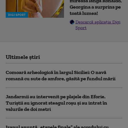
mireasă lângă Ronaldo,
Georgina a surprins pe
toată lumea!
DIGI SPORT
Descarcă aplicația Digi
Sport
Ultimele știri
Comoară arheologică în largul Siciliei: O navă
romană cu sute de amfore, găsită pe fundul mării
Jandarmii au intervenit pe plajele din Eforie.
Turiștii au ignorat steagul roșu și au intrat în
valurile de doi metri
Iranul anunță „etapele finale” ale acordului cu