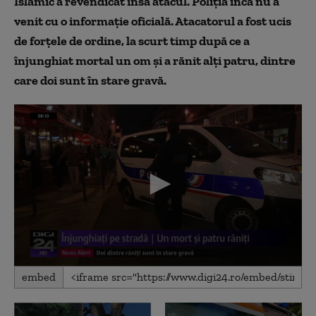
Islamic a revendicat însă atacul. Poliţia încă nu a
venit cu o informaţie oficială. Atacatorul a fost ucis
de forţele de ordine, la scurt timp după ce a
înjunghiat mortal un om şi a rănit alţi patru, dintre
care doi sunt în stare gravă.
0
embed
seconds
of
1
minute,