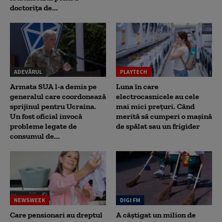
doctoriţa de...
ADEVĂRUL
PLAYTECH
Armata SUA l-a demis pe
Luna în care
generalul care coordonează
electrocasnicele au cele
sprijinul pentru Ucraina.
mai mici prețuri. Când
Un fost oficial invocă
merită să cumperi o mașină
probleme legate de
de spălat sau un frigider
consumul de...
NEWSWEEK
DIGI FM
Care pensionari au dreptul
A câștigat un milion de