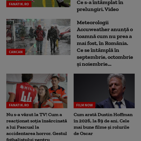
Ce s-a întâmplat în
FANATIK.RO
prelungiri. Video
Meteorologii
Accuweather anunță o
toamnă cum nu prea a
mai fost, în România.
Ce se întâmplă în
CANCAN
septembrie, octombrie
și noiembrie...
FANATIK.RO
FILM NOW
Nu s-a văzut la TV! Cum a
Cum arată Dustin Hoffman
reacţionat soţia însărcinată
în 2026, la 89 de ani. Cele
a lui Pascual la
mai bune filme și rolurile
accidentarea horror. Gestul
de Oscar
fotbalistului pentru