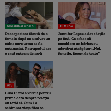
DIGI ANIMAL WORLD
FILM NOW
Descoperirea făcută de o
Jennifer Lopez a dat cărțile
femeie după ce a salvat un
pe față. Ce o face să
câine care urma sa fie
considere un bărbat cu
eutanasiat. Patrupedul are
adevărat atrăgător: „Noi,
o rasă extrem de rară
femeile, facem de toate”
UTV
Gina Pistol a vorbit pentru
prima dată despre relația
cu tatăl ei. Cum i-a
schimbat viața fiica sa,