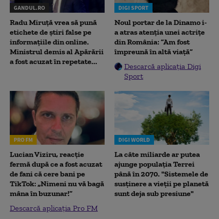
GANDUL.RO
DIGI SPORT
Radu Miruţă vrea să pună
Noul portar de la Dinamo i-
etichete de știri false pe
a atras atenția unei actrițe
informațiile din online.
din România: ”Am fost
Ministrul demis al Apărării
împreună în altă viață”
a fost acuzat în repetate...
Descarcă aplicația Digi
Sport
PRO FM
DIGI WORLD
Lucian Viziru, reacție
La câte miliarde ar putea
fermă după ce a fost acuzat
ajunge populația Terrei
de fani că cere bani pe
până în 2070. "Sistemele de
TikTok: „Nimeni nu vă bagă
susținere a vieții pe planetă
mâna în buzunar!”
sunt deja sub presiune"
Descarcă aplicația Pro FM