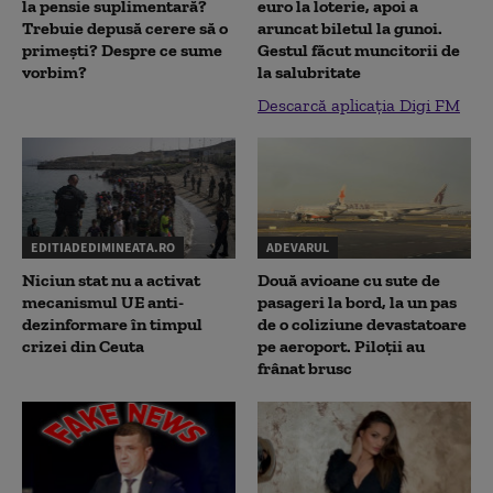
la pensie suplimentară?
euro la loterie, apoi a
Trebuie depusă cerere să o
aruncat biletul la gunoi.
primești? Despre ce sume
Gestul făcut muncitorii de
vorbim?
la salubritate
Descarcă aplicația Digi FM
EDITIADEDIMINEATA.RO
ADEVARUL
Niciun stat nu a activat
Două avioane cu sute de
mecanismul UE anti-
pasageri la bord, la un pas
dezinformare în timpul
de o coliziune devastatoare
crizei din Ceuta
pe aeroport. Piloții au
frânat brusc