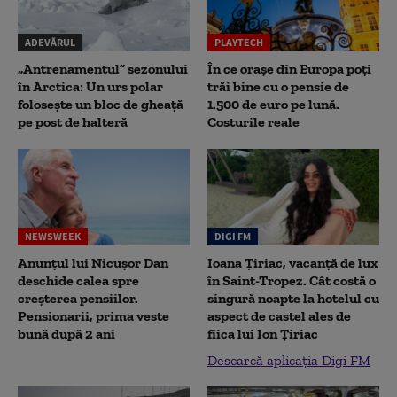
ADEVĂRUL
PLAYTECH
„Antrenamentul” sezonului
În ce orașe din Europa poți
în Arctica: Un urs polar
trăi bine cu o pensie de
folosește un bloc de gheață
1.500 de euro pe lună.
pe post de halteră
Costurile reale
NEWSWEEK
DIGI FM
Anunțul lui Nicușor Dan
Ioana Țiriac, vacanță de lux
deschide calea spre
în Saint-Tropez. Cât costă o
creșterea pensiilor.
singură noapte la hotelul cu
Pensionarii, prima veste
aspect de castel ales de
bună după 2 ani
fiica lui Ion Țiriac
Descarcă aplicația Digi FM