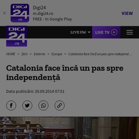
Digi24
VIEW
m.digi24.ro
FREE - In Google Play
LIVE TV
LIVE FM
HOME
Știri
Externe
Europa
Catalonia face încă un pas spre independenţă
Catalonia face încă un pas spre
independenţă
Data publicării:
20.09.2014 07:51