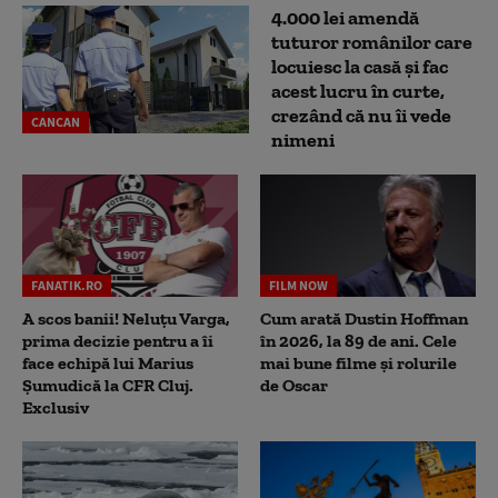
4.000 lei amendă
tuturor românilor care
locuiesc la casă și fac
acest lucru în curte,
crezând că nu îi vede
CANCAN
nimeni
FANATIK.RO
FILM NOW
A scos banii! Neluțu Varga,
Cum arată Dustin Hoffman
prima decizie pentru a îi
în 2026, la 89 de ani. Cele
face echipă lui Marius
mai bune filme și rolurile
Șumudică la CFR Cluj.
de Oscar
Exclusiv