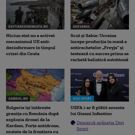
EDITIADEDIMINEATA.RO
ADEVARUL
Niciun stat nu a activat
Scut și Sabie: Ucraina
mecanismul UE anti-
începe producția în masă a
dezinformare în timpul
antirachetelor „Freyja” și
crizei din Ceuta
testează cu succes prima sa
rachetă balistică autohtonă
GANDUL.RO
DIGI SPORT
Bulgaria își întărește
UEFA i-ar fi plătit amanta
granița cu România după
lui Gianni Infantino
explozia dronei de la
Descarcă aplicația Digi
Kardam. Forțe antidrone,
Sport
mutate de la frontiera cu