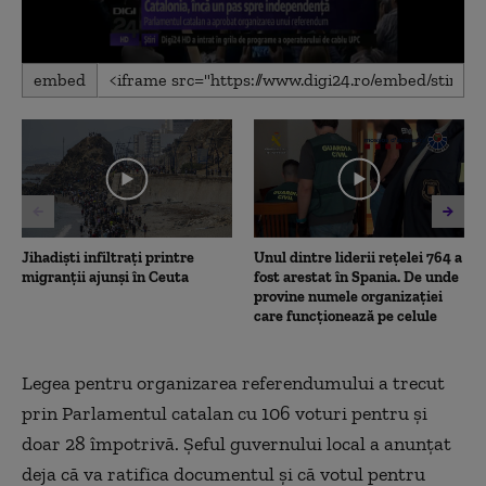
0
embed
seconds
of
1
minute,
13
seconds
Jihadiști infiltrați printre
Unul dintre liderii rețelei 764 a
migranții ajunși în Ceuta
fost arestat în Spania. De unde
provine numele organizației
care funcționează pe celule
Legea pentru organizarea referendumului a trecut
prin Parlamentul catalan cu 106 voturi pentru şi
doar 28 împotrivă. Şeful guvernului local a anunţat
deja că va ratifica documentul şi că votul pentru