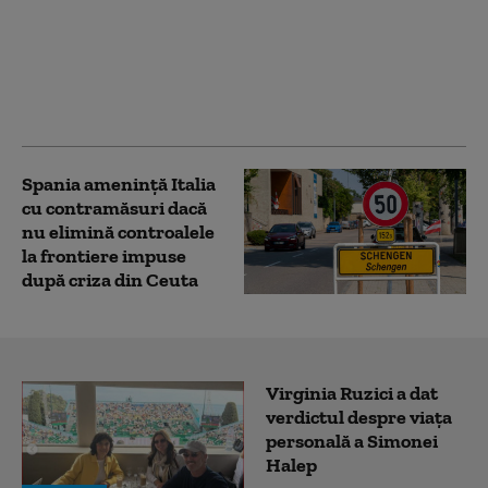
ajungă în exclava
spaniolă Ceuta şi
bilanţul ar putea
creşte, anunță asociații
marocane
Spania ameninţă Italia
cu contramăsuri dacă
nu elimină controalele
la frontiere impuse
după criza din Ceuta
Virginia Ruzici a dat
verdictul despre viața
personală a Simonei
Halep