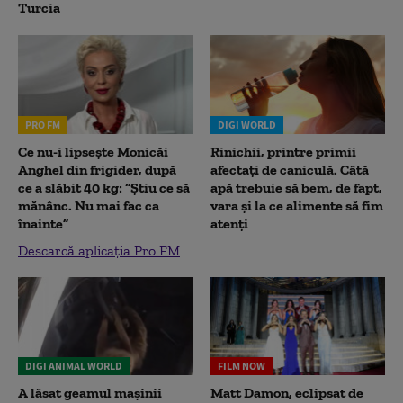
Turcia
PRO FM
DIGI WORLD
Ce nu-i lipsește Monicăi
Rinichii, printre primii
Anghel din frigider, după
afectați de caniculă. Câtă
ce a slăbit 40 kg: “Știu ce să
apă trebuie să bem, de fapt,
mănânc. Nu mai fac ca
vara și la ce alimente să fim
înainte”
atenți
Descarcă aplicația Pro FM
DIGI ANIMAL WORLD
FILM NOW
A lăsat geamul mașinii
Matt Damon, eclipsat de