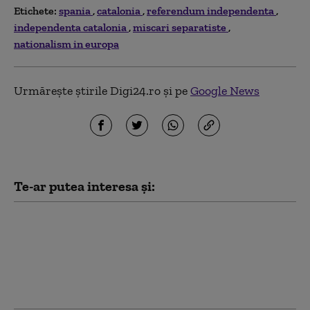
Etichete:
spania
catalonia
referendum independenta
independenta catalonia
miscari separatiste
nationalism in europa
Urmărește știrile Digi24.ro și pe
Google News
Te-ar putea interesa și:
Alertă MAE: Cod roșu
de risc de incendii în
Valencia.
Recomandările
autorităților