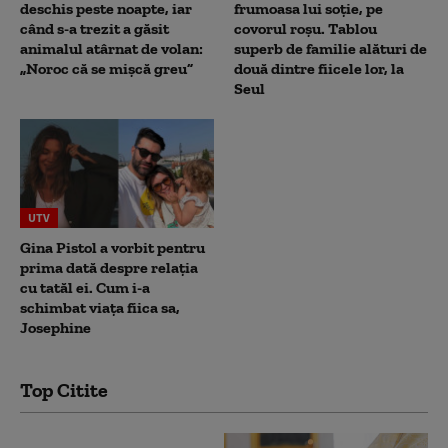
deschis peste noapte, iar
frumoasa lui soție, pe
când s-a trezit a găsit
covorul roșu. Tablou
animalul atârnat de volan:
superb de familie alături de
„Noroc că se mișcă greu”
două dintre fiicele lor, la
Seul
UTV
Gina Pistol a vorbit pentru
prima dată despre relația
cu tatăl ei. Cum i-a
schimbat viața fiica sa,
Josephine
Top Citite