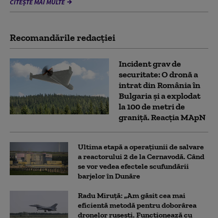
CITEȘTE MAI MULTE
Recomandările redacţiei
Incident grav de
securitate: O dronă a
intrat din România în
Bulgaria şi a explodat
la 100 de metri de
graniţă. Reacția MApN
Ultima etapă a operațiunii de salvare
a reactorului 2 de la Cernavodă. Când
se vor vedea efectele scufundării
barjelor în Dunăre
Radu Miruță: „Am găsit cea mai
eficientă metodă pentru doborârea
dronelor rusești. Funcționează cu