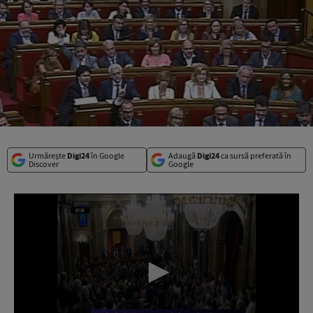
Urmărește
Digi24
în Google
Adaugă
Digi24
ca sursă preferată în
Discover
Google