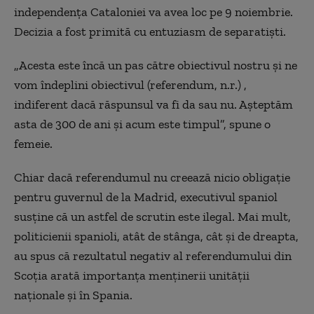
independenţa Cataloniei va avea loc pe 9 noiembrie.
Decizia a fost primită cu entuziasm de separatişti.
„Acesta este încă un pas către obiectivul nostru şi ne
vom îndeplini obiectivul (referendum, n.r.) ,
indiferent dacă răspunsul va fi da sau nu. Aşteptăm
asta de 300 de ani şi acum este timpul”, spune o
femeie.
Chiar dacă referendumul nu creează nicio obligaţie
pentru guvernul de la Madrid, executivul spaniol
susţine că un astfel de scrutin este ilegal. Mai mult,
politicienii spanioli, atât de stânga, cât şi de dreapta,
au spus că rezultatul negativ al referendumului din
Scoţia arată importanţa menţinerii unităţii
naţionale şi în Spania.