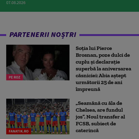
07.08.2026
PARTENERII NOȘTRI
Soția lui Pierce
Brosnan, poze dulci de
cuplu și declarație
superbă la aniversarea
căsniciei: Abia aștept
PE ROZ
următorii 25 de ani
împreună
„Seamănă cu ăla de
Chelsea, are fundul
jos”. Noul transfer al
FCSB, subiect de
caterincă
FANATIK.RO