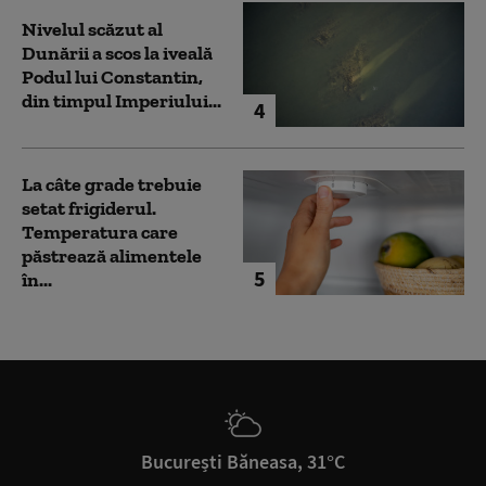
Nivelul scăzut al
Dunării a scos la iveală
Podul lui Constantin,
din timpul Imperiului...
4
La câte grade trebuie
setat frigiderul.
Temperatura care
păstrează alimentele
5
în...
București Băneasa, 31°C