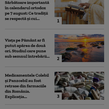
Sărbătoare importantă
în calendarul ortodox
pe 7 august: Ce tradiții
se respectă și cui...
1
Viața pe Pământ ar fi
putut apărea de două
ori. Studiul care pune
sub semnul întrebării...
2
Medicamentele Colebil
și Panzcebil au fost
retrase din farmaciile
din România.
3
Explicația...