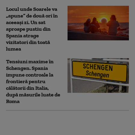
Locul unde Soarele va
„apune” de două ori în
aceeași zi. Un sat
aproape pustiu din
Spania atrage
vizitatori din toată
lumea
Tensiuni maxime în
Schengen. Spania
impune controale la
frontieră pentru
călătorii din Italia,
după măsurile luate de
Roma
Cel puţin 141 de
persoane au
murit încercând să