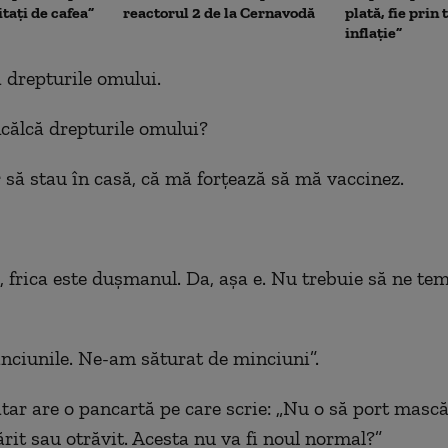
itați de cafea”
reactorul 2 de la Cernavodă
plată, fie prin 
inflație”
ă drepturile omului.
călcă drepturile omului?
r să stau în casă, că mă forțează să mă vaccinez.
ca, frica este dușmanul. Da, așa e. Nu trebuie să ne t
nciunile. Ne-am săturat de minciuni”.
tar are o pancartă pe care scrie: „Nu o să port mască,
ărit sau otrăvit. Acesta nu va fi noul normal?”