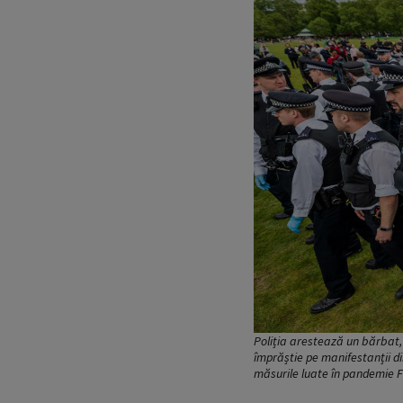
Poliția arestează un bărbat, 
împrăștie pe manifestanții di
măsurile luate în pandemie Fo