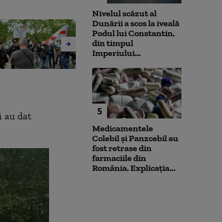
Nivelul scăzut al
Dunării a scos la iveală
Podul lui Constantin,
din timpul
Imperiului...
5
i au dat
Medicamentele
Colebil și Panzcebil au
fost retrase din
farmaciile din
România. Explicația...