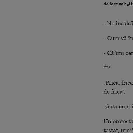
de festival: „U
- Ne încalc
- Cum vă în
- Că îmi ce
***
„Frica, fri
de frică”.
„Gata cu mi
Un protesta
testat, urm