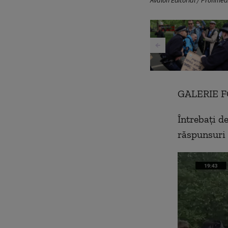
Avalon Editorial / Profimed
GALERIE F
Întrebați de
răspunsuri 