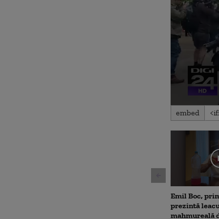
0
embed
seconds
of
1
minute,
44
seconds
Volu
90%
Emil Boc, prim
prezintă leac
mahmureală d