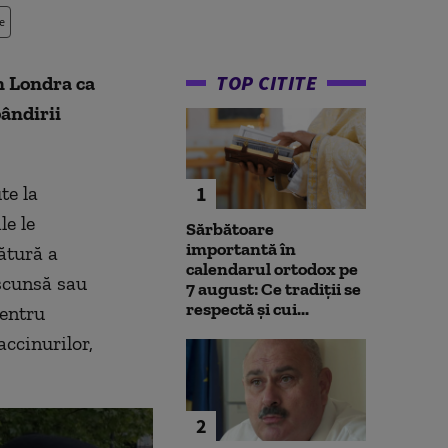
e
TOP CITITE
n Londra ca
ândirii
te la
1
le le
Sărbătoare
importantă în
ătură a
calendarul ortodox pe
scunsă sau
7 august: Ce tradiții se
respectă și cui...
pentru
accinurilor,
2