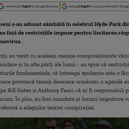
Urmărește
Digi24
în Google Discover
Adaugă
Digi24
ca sursă preferată în Googl
meni s-au adunat sâmbătă
în celebrul Hyde Park di
ze față de restricțiile impuse pentru limitarea răsp
onavirus.
ii au venit cu aceleași mesaje conspiraționiste văzu
milare și în alte părți ale lumii - au spus că restricții
pturile fundamentale, că întreaga epidemie este o făc
, care provoacă teamă deoarece urmăresc o agendă a
 pe Bill Gates și Anthony Fauci că ar fi responsabili 
acum. În plus, au fost scandate și lozinci împotriva v
referată a adepților teoriei conspirației.