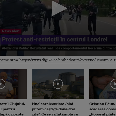
me
arul Clujului,
Nuclearelectrica: „Mai
Cristian Păun,
ul pentru
putem câștiga două-trei
scăderea cons
upă o noapte
zile”. Ce se va întâmpla cu
„Poporul plăte