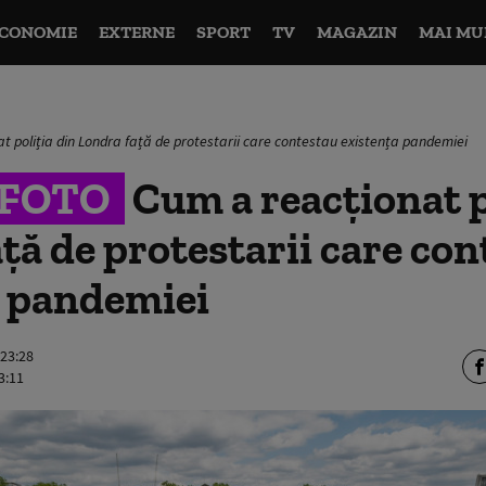
CONOMIE
EXTERNE
SPORT
TV
MAGAZIN
MAI MU
t poliția din Londra față de protestarii care contestau existența pandemiei
&FOTO
Cum a reacționat p
ță de protestarii care co
a pandemiei
 23:28
3:11