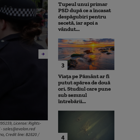
Tupeul unui primar
PSD după ce a încasat
despăgubiri pentru
secetă, iar apoi a
vândut...
3
Viața pe Pământ ar fi
putut apărea de două
ori. Studiul care pune
sub semnul
întrebării...
5159, License: Rights-
 - sales@avalon.red
o, Credit line: B2820 /
4