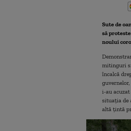
Sute de oa
să proteste
noului cor
Demonstranț
mitinguri si
încalcă dre
guvernelor
i-au acuzat
situația de 
altă țintă p