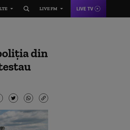
LIVE TV
LTE
LIVE FM
oliția din
ntestau