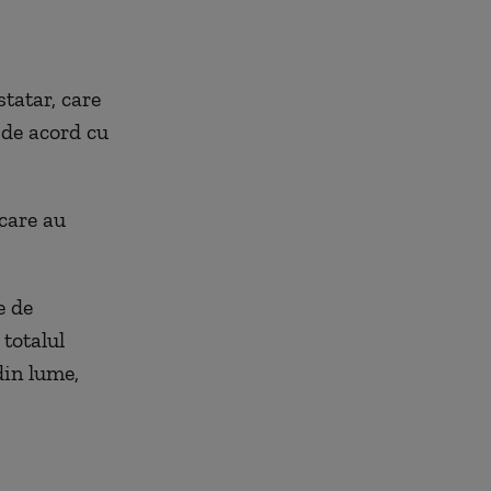
tatar, care
t de acord cu
 care au
e de
totalul
din lume,