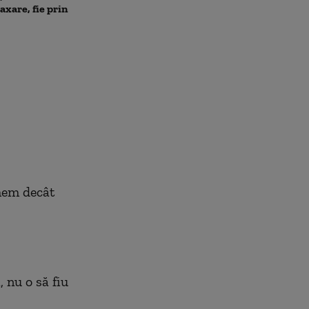
taxare, fie prin
amfibiu AAV-7 alături de
Primarul Cipri
militarii SUA
„Am comandat 
emem decât
 nu o să fiu