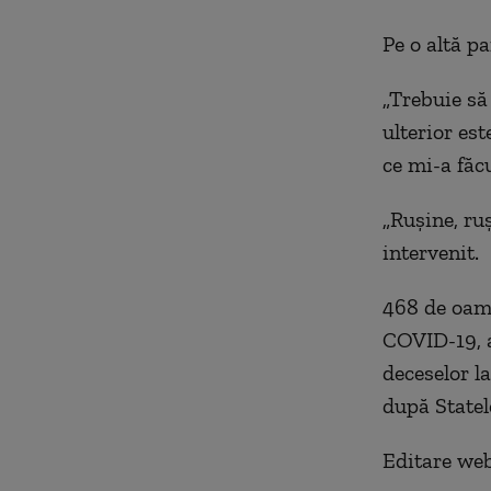
Pe o altă pa
„Trebuie să
ulterior est
ce mi-a făcu
„Rușine, ruș
intervenit.
468 de oame
COVID-19, a
deceselor l
după Statel
Editare we