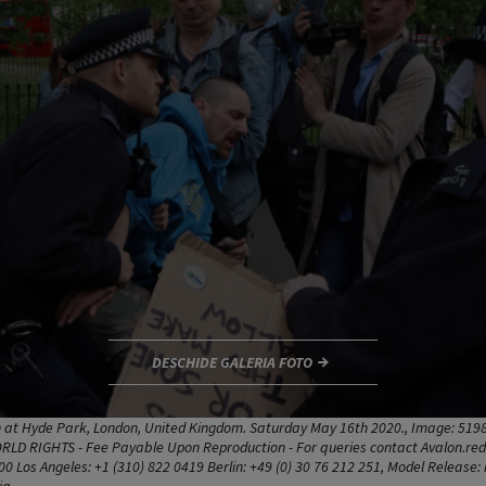
DESCHIDE GALERIA FOTO
at Hyde Park, London, United Kingdom. Saturday May 16th 2020., Image: 51989
RLD RIGHTS - Fee Payable Upon Reproduction - For queries contact Avalon.red
0 Los Angeles: +1 (310) 822 0419 Berlin: +49 (0) 30 76 212 251, Model Release: n