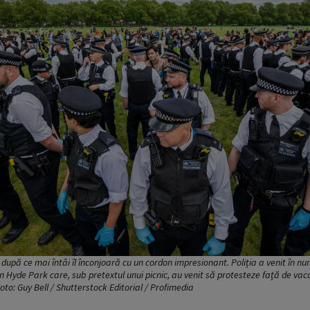
după ce mai întâi îl înconjoară cu un cordon impresionant. Poliția a venit în nu
n Hyde Park care, sub pretextul unui picnic, au venit să protesteze față de vacci
to: Guy Bell / Shutterstock Editorial / Profimedia