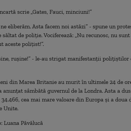
ncartă scrie „Gates, Fauci, minciuni!”
 ne eliberăm. Asta facem noi astăzi” - spune un protes
e săltat de poliție. Vociferează: „Nu recunosc, nu sun
t aceste polițist!”.
ine, rușine!” - le-au strigat manifestanții polițiștilor
ni din Marea Britanie au murit în ultimele 24 de or
 anunţat sâmbătă guvernul de la Londra. Asta a dus 
a 34.466, cea mai mare valoare din Europa şi a doua 
e Unite.
b: Luana Păvălucă