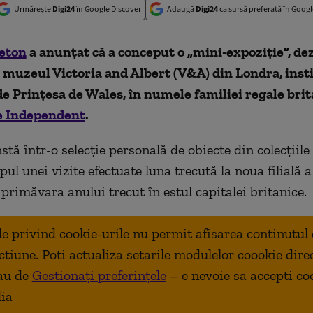
Urmărește
Digi24
în Google Discover
Adaugă
Digi24
ca sursă preferată în Googl
eton
a anunțat că a conceput o
„
mini-expoziţie
”,
dez
 muzeul Victoria and Albert (V&A) din Londra, inst
e Prințesa de Wales, în numele familiei regale brit
 Independent
.
stă într-o selecţie personală de obiecte din colecţiile
pul unei vizite efectuate luna trecută la noua filială 
primăvara anului trecut în estul capitalei britanice.
ale privind cookie-urile nu permit afisarea continutul
ctiune. Poti actualiza setarile modulelor coookie dire
au de
Gestionați preferințele
– e nevoie sa accepti co
ia