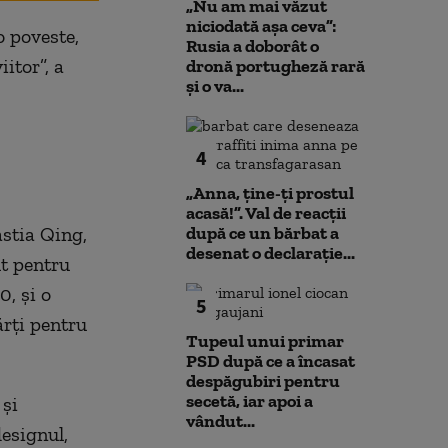
„Nu am mai văzut
niciodată așa ceva”:
o poveste,
Rusia a doborât o
itor”, a
dronă portugheză rară
și o va...
4
„Anna, ţine-ţi prostul
acasă!”. Val de reacții
astia Qing,
după ce un bărbat a
desenat o declarație...
ut pentru
, şi o
5
ărţi pentru
Tupeul unui primar
PSD după ce a încasat
despăgubiri pentru
secetă, iar apoi a
 şi
vândut...
designul,