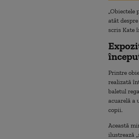
„
Obiectele p
atât despre 
scris Kate 
Expoziţ
începu
Printre obi
realizată î
baletul reg
acuarelă a u
copii.
Această min
ilustrează
„