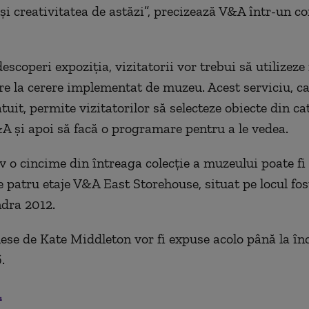
a şi creativitatea de astăzi”, precizează V&A într-un 
escoperi expoziţia, vizitatorii vor trebui să utilizeze
re la cerere implementat de muzeu. Acest serviciu, ca
uit, permite vizitatorilor să selecteze obiecte din ca
&A şi apoi să facă o programare pentru a le vedea.
 o cincime din întreaga colecţie a muzeului poate fi 
e patru etaje V&A East Storehouse, situat pe locul fos
dra 2012.
lese de Kate Middleton vor fi expuse acolo până la în
.
.