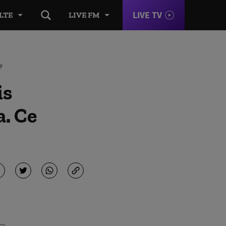
LIVE TV
LTE
LIVE FM
e
is
a. Ce