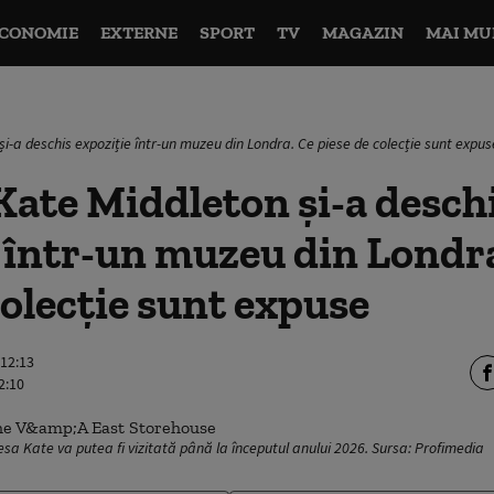
CONOMIE
EXTERNE
SPORT
TV
MAGAZIN
MAI MU
i-a deschis expoziție într-un muzeu din Londra. Ce piese de colecție sunt expus
Kate Middleton și-a desch
 într-un muzeu din Londr
colecție sunt expuse
 12:13
2:10
sa Kate va putea fi vizitată până la începutul anului 2026. Sursa: Profimedia