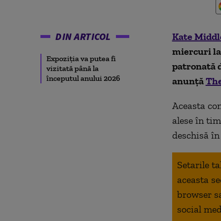
DIN ARTICOL
Kate Middl
miercuri la
Expoziţia va putea fi
patronată d
vizitată până la
începutul anului 2026
anunță
The
Aceasta con
alese în tim
deschisă în 
Setarile t
aceasta se
browser s
social med