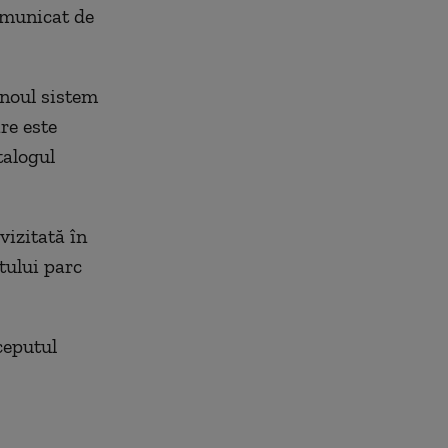
comunicat de
 noul sistem
re este
talogul
vizitată în
tului parc
ceputul