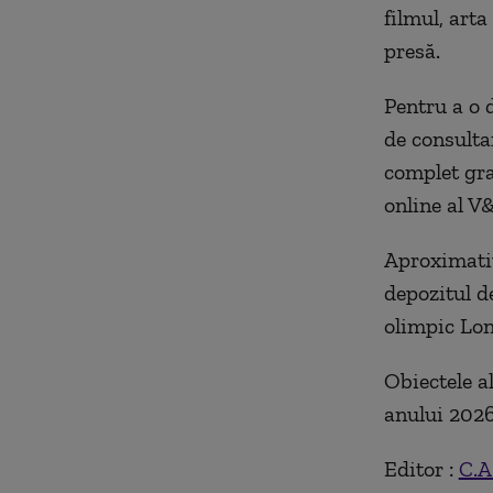
filmul, art
presă.
Pentru a o d
de consulta
complet grat
online al V
Aproximativ
depozitul d
olimpic Lon
Obiectele a
anului 2026
Editor :
C.A