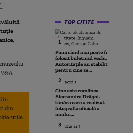
e
TOP CITITE
văluită
ituție
anice,
1
Până când mai poate fi
folosit buletinul vechi.
 muzeului,
Autoritățile au stabilit
pentru cine se...
a V&A,
2
Cine este românca
Alecsandra Drăgoi,
 din
tânăra care a realizat
ct din
fotografia oficială a
noului...
okie-urile
3