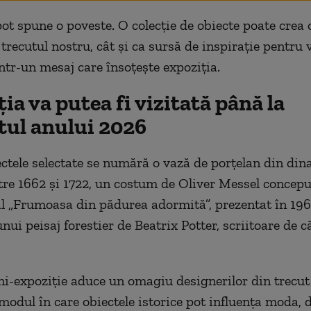
ot spune o poveste. O colecţie de obiecte poate crea 
trecutul nostru, cât şi ca sursă de inspiraţie pentru vi
într-un mesaj care însoţeşte expoziţia.
ia va putea fi vizitată până la
tul anului 2026
ectele selectate se numără o vază de porţelan din din
ntre 1662 şi 1722, un costum de Oliver Messel concep
al „Frumoasa din pădurea adormită”, prezentat în 1960
nui peisaj forestier de Beatrix Potter, scriitoare de c
i-expoziţie aduce un omagiu designerilor din trecut
modul în care obiectele istorice pot influenţa moda, 