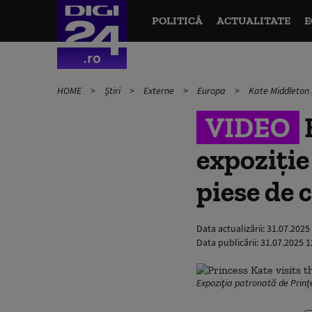
POLITICĂ
ACTUALITATE
E
HOME
Știri
Externe
Europa
Kate Middleton ș
VIDEO
expoziție
piese de 
Data actualizării:
31.07.2025
Data publicării:
31.07.2025 1
Expoziţia patronată de Prințe