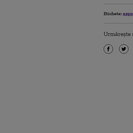
Etichete:
expo
Urmărește ș