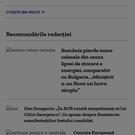
CITEȘTE MAI MULTE
Recomandările redacţiei
România pierde sume
colosale din cauza
lipsei de stocare a
energiei, comparativ
cu Bulgaria. „Miniștrii
n-au făcut un lucru
simplu”
Dan Dungaciu: „În AUR există simpatizanți ai lui
Călin Georgescu”. Ce spune despre finanțarea
manifestațiilor fostului candidat
Comisia Europeană