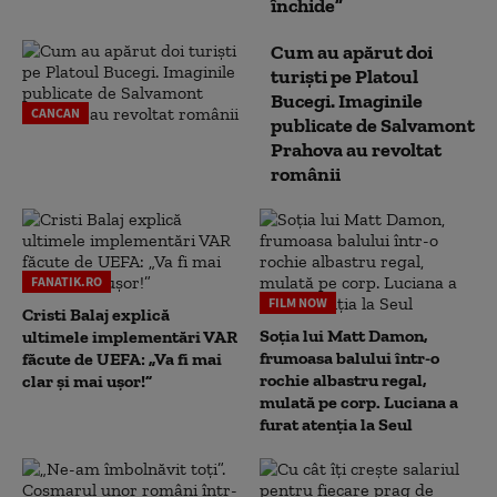
închide”
Cum au apărut doi
turiști pe Platoul
Bucegi. Imaginile
CANCAN
publicate de Salvamont
Prahova au revoltat
românii
FANATIK.RO
FILM NOW
Cristi Balaj explică
Soția lui Matt Damon,
ultimele implementări VAR
frumoasa balului într-o
făcute de UEFA: „Va fi mai
rochie albastru regal,
clar și mai ușor!”
mulată pe corp. Luciana a
furat atenția la Seul