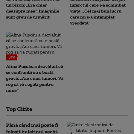
un bizon: „Era chiar
infarctul care i-a schimbat
deasupra mea”. Imaginile
viața: „Cel mai bun lucru
sunt greu de urmărit
care mi s-a întâmplat
vreodată”
UTV
Alina Pușcău a dezvăluit că
se confruntă cu o boală
gravă. „Am cinci tumori. Vă
rog să vă rugați pentru
mine”
Top Citite
Până când mai poate fi
folosit buletinul vechi.