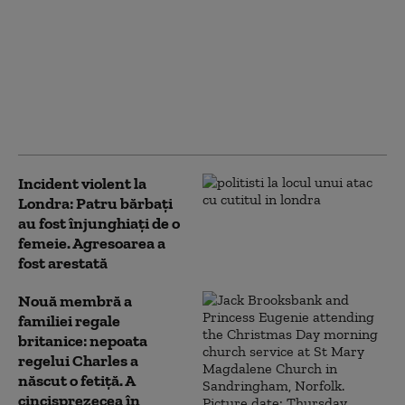
Ministrul de externe
britanic a refuzat să
răspundă la
Washington dacă îl mai
consideră pe Trump
„idiot, rasist şi
misogin”
Incident violent la
Londra: Patru bărbaţi
au fost înjunghiaţi de o
femeie. Agresoarea a
fost arestată
Nouă membră a
familiei regale
britanice: nepoata
regelui Charles a
născut o fetiță. A
cincisprezecea în