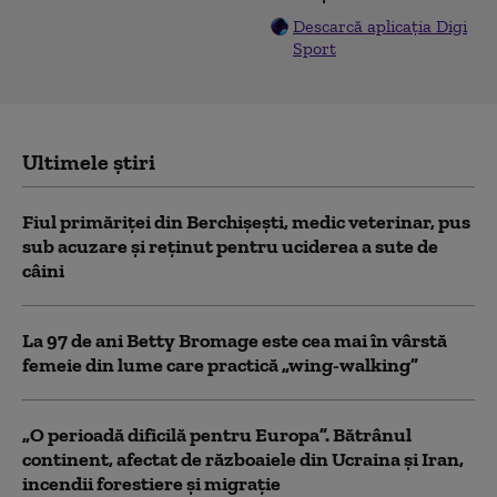
Descarcă aplicația Digi
Sport
Ultimele știri
Fiul primăriţei din Berchişeşti, medic veterinar, pus
sub acuzare şi reţinut pentru uciderea a sute de
câini
La 97 de ani Betty Bromage este cea mai în vârstă
femeie din lume care practică „wing-walking”
„O perioadă dificilă pentru Europa”. Bătrânul
continent, afectat de războaiele din Ucraina și Iran,
incendii forestiere și migrație