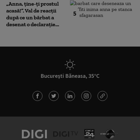
„Anna, ţine-ţi prostul
acasă!”. Val de reacții
5
după ce un bărbat a
desenat o declarație...
București Băneasa, 35°C