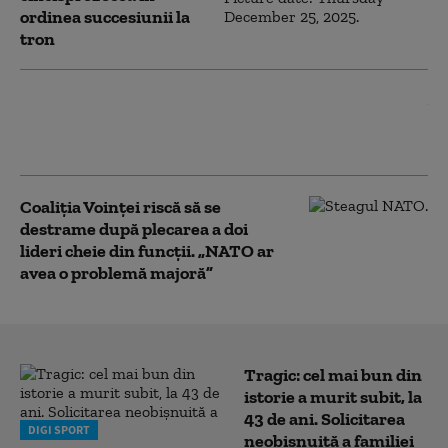
ordinea succesiunii la
tron
Peste 150 de migranţi au fost salvați de
pe un vas care a luat foc în Canalul
Mânecii
Coaliția Voinței riscă să se
destrame după plecarea a doi
lideri cheie din funcții. „NATO ar
avea o problemă majoră”
Tragic: cel mai bun din
istorie a murit subit, la
43 de ani. Solicitarea
DIGI SPORT
neobișnuită a familiei