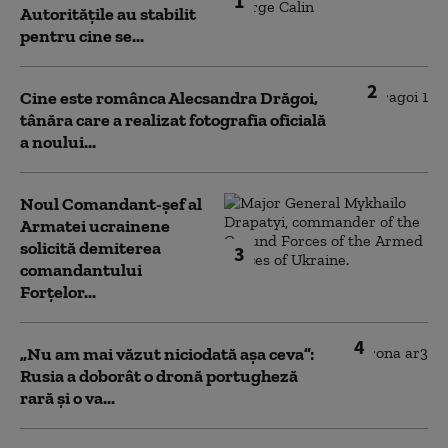
1
Autoritățile au stabilit
pentru cine se...
2
Cine este românca Alecsandra Drăgoi,
tânăra care a realizat fotografia oficială
a noului...
Noul Comandant-șef al
Armatei ucrainene
solicită demiterea
3
comandantului
Forțelor...
4
„Nu am mai văzut niciodată așa ceva”:
Rusia a doborât o dronă portugheză
rară și o va...