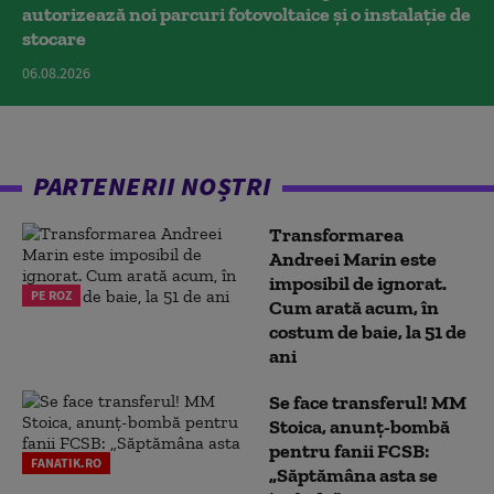
autorizează noi parcuri fotovoltaice și o instalație de
stocare
06.08.2026
PARTENERII NOȘTRI
Transformarea
Andreei Marin este
imposibil de ignorat.
PE ROZ
Cum arată acum, în
costum de baie, la 51 de
ani
Se face transferul! MM
Stoica, anunț-bombă
pentru fanii FCSB:
FANATIK.RO
„Săptămâna asta se