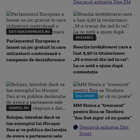
Descarcă aplicația Digi FM
EDITIADEDIMINEATA.RO
ADEVARUL
Parlamentul European a
Reacția învățătoarei care a
lansat un joc gratuit în care
luat 4,90 la titularizare:
utilizatorii controlează o
„M-a trecut din iad în rai”.
campanie de dezinformare
La ce notă a ajuns după
contestație
DIGI SPORT
MM Stoica a ”tremurat”
GANDUL.RO
pentru fiica sa Teodora:
Bolojan, întrebat dacă va
”Am fost sigur că nu poate”
lua exemplul lui Nicușor
Descarcă aplicația Digi
Dan și va publica declarația
Sport
de avere a partenerei sale