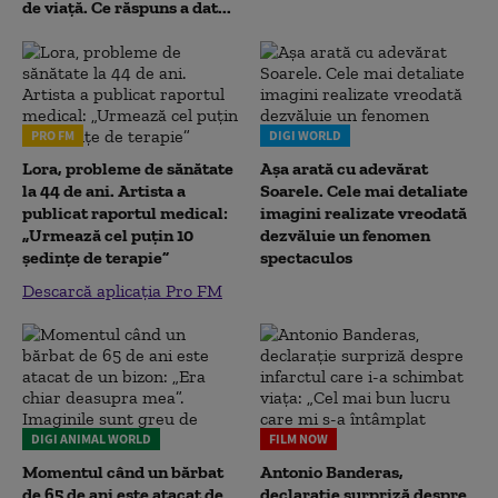
de viață. Ce răspuns a dat...
PRO FM
DIGI WORLD
Lora, probleme de sănătate
Așa arată cu adevărat
la 44 de ani. Artista a
Soarele. Cele mai detaliate
publicat raportul medical:
imagini realizate vreodată
„Urmează cel puțin 10
dezvăluie un fenomen
ședințe de terapie”
spectaculos
Descarcă aplicația Pro FM
DIGI ANIMAL WORLD
FILM NOW
Momentul când un bărbat
Antonio Banderas,
de 65 de ani este atacat de
declarație surpriză despre