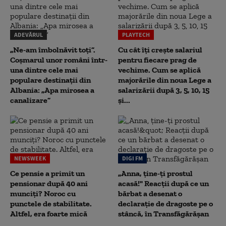
ADEVĂRUL
PLAYTECH
„Ne-am îmbolnăvit toți”.
Cu cât îți crește salariul
Coșmarul unor români într-
pentru fiecare prag de
una dintre cele mai
vechime. Cum se aplică
populare destinații din
majorările din noua Lege a
Albania: „Apa mirosea a
salarizării după 3, 5, 10, 15
canalizare”
și...
NEWSWEEK
DIGI FM
Ce pensie a primit un
„Anna, ţine-ţi prostul
pensionar după 40 ani
acasă!" Reacţii după ce un
munciți? Noroc cu
bărbat a desenat o
punctele de stabilitate.
declaraţie de dragoste pe o
Altfel, era foarte mică
stâncă, în Transfăgărăşan