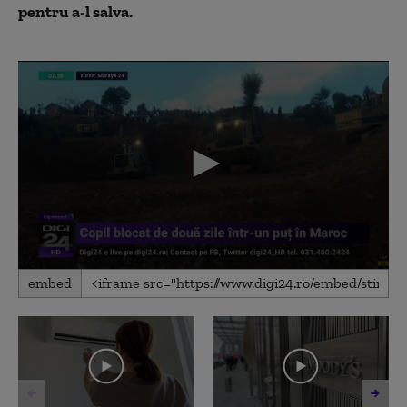
pentru a-l salva.
0
embed
seconds
of
46
seconds