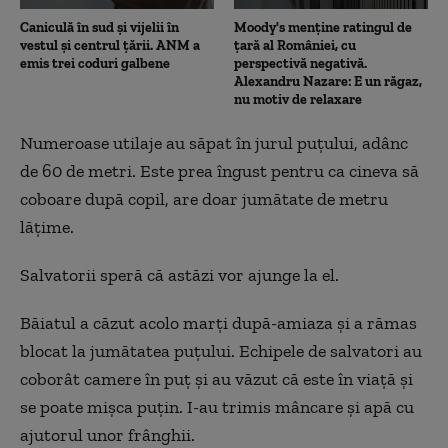
Caniculă în sud și vijelii în
Moody's menține ratingul de
vestul și centrul țării. ANM a
țară al României, cu
emis trei coduri galbene
perspectivă negativă.
Alexandru Nazare: E un răgaz,
nu motiv de relaxare
Numeroase utilaje au săpat în jurul puțului, adânc
de 60 de metri. Este prea îngust pentru ca cineva să
coboare după copil, are doar jumătate de metru
lățime.
Salvatorii speră că astăzi vor ajunge la el.
Băiatul a căzut acolo marți după-amiaza și a rămas
blocat la jumătatea puțului. Echipele de salvatori au
coborât camere în puț și au văzut că este în viață și
se poate mișca puțin. I-au trimis mâncare și apă cu
ajutorul unor frânghii.