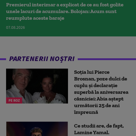
Premierul interimar a explicat de ce au fost golite
unele lacuri de acumulare. Bolojan: Acum sunt
reumplute aceste baraje
07.08.2026
PARTENERII NOȘTRI
Soția lui Pierce
Brosnan, poze dulci de
cuplu și declarație
superbă la aniversarea
căsniciei: Abia aștept
PE ROZ
următorii 25 de ani
împreună
Ce studii are, de fapt,
Lamine Yamal.