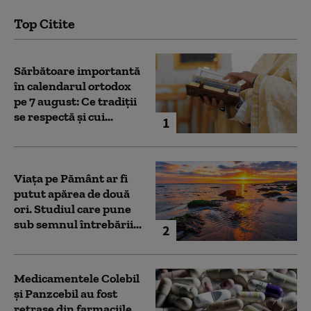
Top Citite
Sărbătoare importantă
în calendarul ortodox
pe 7 august: Ce tradiții
se respectă și cui...
1
Viața pe Pământ ar fi
putut apărea de două
ori. Studiul care pune
sub semnul întrebării...
2
Medicamentele Colebil
și Panzcebil au fost
retrase din farmaciile