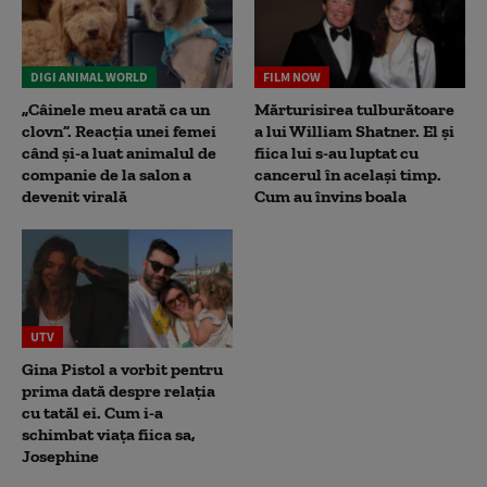
DIGI ANIMAL WORLD
FILM NOW
„Câinele meu arată ca un
Mărturisirea tulburătoare
clovn”. Reacția unei femei
a lui William Shatner. El și
când și-a luat animalul de
fiica lui s-au luptat cu
companie de la salon a
cancerul în același timp.
devenit virală
Cum au învins boala
UTV
Gina Pistol a vorbit pentru
prima dată despre relația
cu tatăl ei. Cum i-a
schimbat viața fiica sa,
Josephine