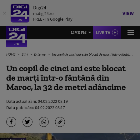
Digi24
VIEW
m.digi24.ro
FREE - In Google Play
LIVE TV
LIVE FM
HOME
Știri
Externe
Un copil de cinci ani este blocat de marți într-o fântână din Maroc, la 32 de metri adâncime
Un copil de cinci ani este blocat
de marți într-o fântână din
Maroc, la 32 de metri adâncime
Data actualizării:
04.02.2022 08:19
Data publicării:
04.02.2022 08:17