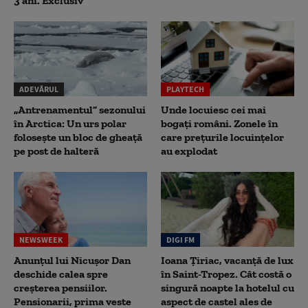
3 ani. Exclusiv
ADEVĂRUL
PLAYTECH
„Antrenamentul” sezonului
Unde locuiesc cei mai
în Arctica: Un urs polar
bogați români. Zonele în
folosește un bloc de gheață
care prețurile locuințelor
pe post de halteră
au explodat
NEWSWEEK
DIGI FM
Anunțul lui Nicușor Dan
Ioana Țiriac, vacanță de lux
deschide calea spre
în Saint-Tropez. Cât costă o
creșterea pensiilor.
singură noapte la hotelul cu
Pensionarii, prima veste
aspect de castel ales de