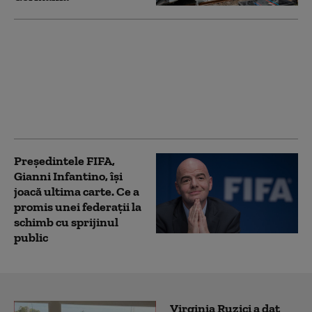
Relația dintre SUA și
Maroc, în centrul
atenției după criza din
Ceuta: „A consolidat
poziția internațională”
a Rabatului
Președintele FIFA,
Gianni Infantino, îşi
joacă ultima carte. Ce a
promis unei federații la
schimb cu sprijinul
public
Virginia Ruzici a dat