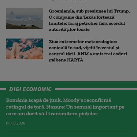
Groenlanda, sub presiunea lui Trump.
O companie din Texas forțează
limitele: foraj petrolier fără acordul
autorităților locale
Ziua extremelor meteorologice:
caniculă în sud, vijelii în vestul și
centrul țării. ANM a emis trei coduri
galbene HARTĂ
DIGI ECONOMIC
România scapă de junk. Moody's reconfirmă
ratingul de țară. Nazare: Un semnal important pe
care am dorit să-l transmitem piețelor
08.08.2026