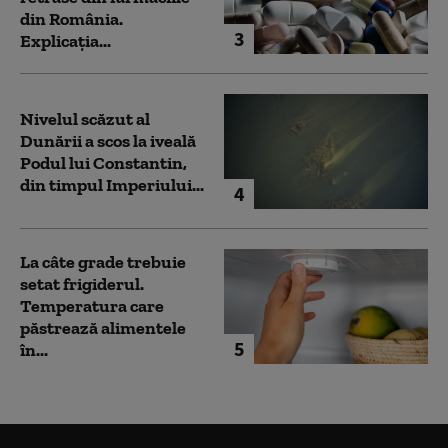
din România.
3
Explicația...
Nivelul scăzut al
Dunării a scos la iveală
Podul lui Constantin,
din timpul Imperiului...
4
La câte grade trebuie
setat frigiderul.
Temperatura care
păstrează alimentele
5
în...