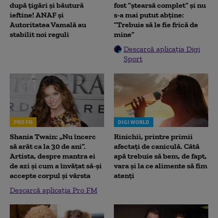
după țigări și băutură
fost ”ștearsă complet” și nu
ieftine! ANAF și
s-a mai putut abține:
Autoritatea Vamală au
”Trebuie să le fie frică de
stabilit noi reguli
mine”
Descarcă aplicația Digi
Sport
PRO FM
DIGI WORLD
Shania Twain: „Nu încerc
Rinichii, printre primii
să arăt ca la 30 de ani”.
afectați de caniculă. Câtă
Artista, despre mantra ei
apă trebuie să bem, de fapt,
de azi și cum a învățat să-și
vara și la ce alimente să fim
accepte corpul și vârsta
atenți
Descarcă aplicația Pro FM