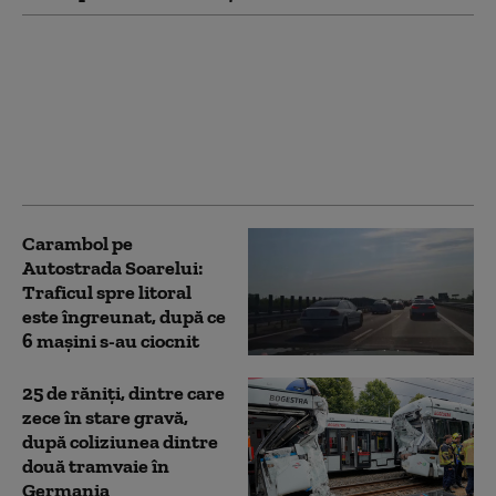
Accident grav între o
mașină și un TIR. În
urma impactului,
autovehiculele au luat
foc și unul dintre șoferi
a murit
Carambol pe
Autostrada Soarelui:
Traficul spre litoral
este îngreunat, după ce
6 mașini s-au ciocnit
25 de răniţi, dintre care
zece în stare gravă,
după coliziunea dintre
două tramvaie în
Germania