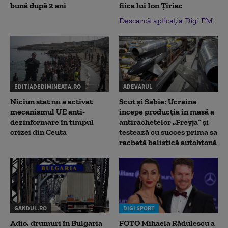
bună după 2 ani
fiica lui Ion Țiriac
Descarcă aplicația Digi FM
EDITIADEDIMINEATA.RO
ADEVARUL
Niciun stat nu a activat
Scut și Sabie: Ucraina
mecanismul UE anti-
începe producția în masă a
dezinformare în timpul
antirachetelor „Freyja” și
crizei din Ceuta
testează cu succes prima sa
rachetă balistică autohtonă
GANDUL.RO
DIGI SPORT
Adio, drumuri în Bulgaria
FOTO Mihaela Rădulescu a