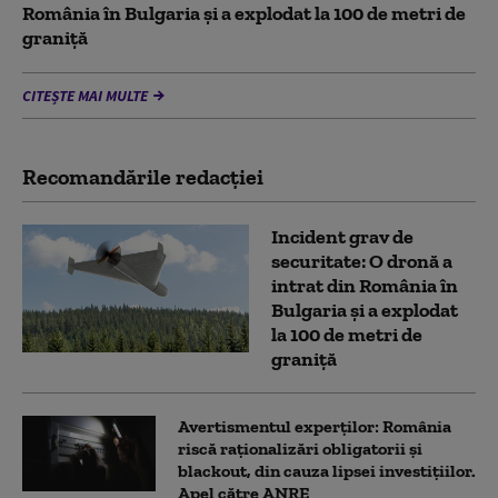
România în Bulgaria şi a explodat la 100 de metri de
graniţă
CITEȘTE MAI MULTE
Recomandările redacţiei
Incident grav de
securitate: O dronă a
intrat din România în
Bulgaria şi a explodat
la 100 de metri de
graniţă
Avertismentul experților: România
riscă raționalizări obligatorii și
blackout, din cauza lipsei investițiilor.
Apel către ANRE