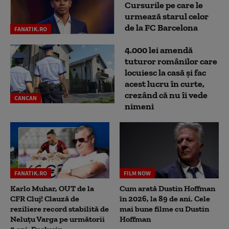
Cursurile pe care le
urmează starul celor
de la FC Barcelona
FANATIK.RO
4.000 lei amendă
tuturor românilor care
locuiesc la casă și fac
acest lucru în curte,
crezând că nu îi vede
CANCAN
nimeni
FANATIK.RO
FILM NOW
Karlo Muhar, OUT de la
Cum arată Dustin Hoffman
CFR Cluj! Clauză de
în 2026, la 89 de ani. Cele
reziliere record stabilită de
mai bune filme cu Dustin
Neluțu Varga pe următorii
Hoffman