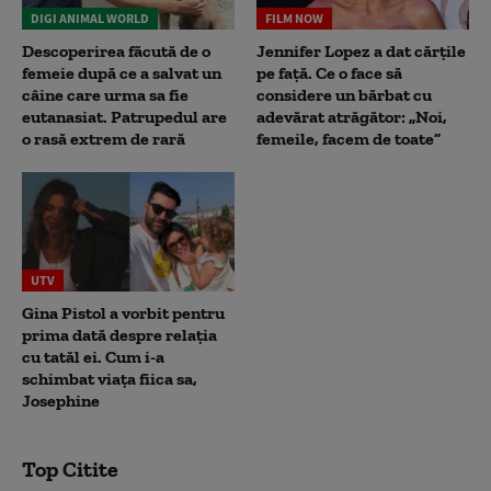
DIGI ANIMAL WORLD
FILM NOW
Descoperirea făcută de o
Jennifer Lopez a dat cărțile
femeie după ce a salvat un
pe față. Ce o face să
câine care urma sa fie
considere un bărbat cu
eutanasiat. Patrupedul are
adevărat atrăgător: „Noi,
o rasă extrem de rară
femeile, facem de toate”
UTV
Gina Pistol a vorbit pentru
prima dată despre relația
cu tatăl ei. Cum i-a
schimbat viața fiica sa,
Josephine
Top Citite