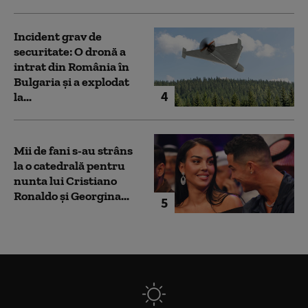
Incident grav de
securitate: O dronă a
intrat din România în
Bulgaria şi a explodat
4
la...
Mii de fani s-au strâns
la o catedrală pentru
nunta lui Cristiano
Ronaldo şi Georgina...
5