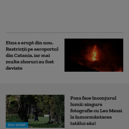
Avertisment de
călătorie pentru
românii care merg în
Italia. Precizările MAE
Etna a erupt din nou.
Restricții pe aeroportul
din Catania, iar mai
multe zboruri au fost
deviate
Poza face înconjurul
lumii: singura
fotografie cu Leo Messi
la înmormântarea
tatălui său!
DIGI SPORT