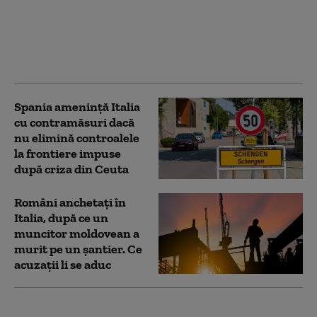
frontieră pentru
călătorii din Italia,
după măsurile luate de
Roma
Spania ameninţă Italia
cu contramăsuri dacă
nu elimină controalele
la frontiere impuse
după criza din Ceuta
Români anchetați în
Italia, după ce un
muncitor moldovean a
murit pe un șantier. Ce
acuzații li se aduc