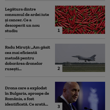
Legătura dintre
consumul de ardei iute
și cancer. Ce a
descoperit un nou
1
studiu
Radu Miruță: „Am găsit
cea mai eficientă
metodă pentru
doborârea dronelor
2
rusești...
Drona care a explodat
în Bulgaria, aproape de
România, a fost
identificată. Ce arată...
3