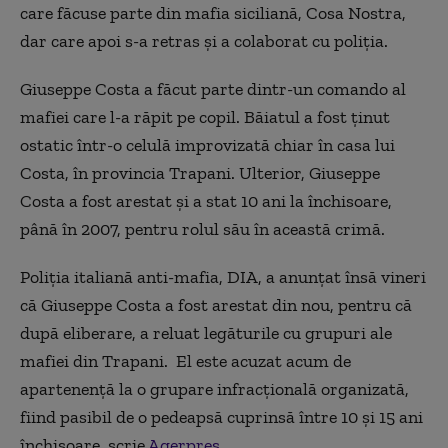
care făcuse parte din mafia siciliană, Cosa Nostra,
dar care apoi s-a retras și a colaborat cu poliția.
Giuseppe Costa a făcut parte dintr-un comando al
mafiei care l-a răpit pe copil. Băiatul a fost ţinut
ostatic într-o celulă improvizată chiar în casa lui
Costa, în provincia Trapani. Ulterior, Giuseppe
Costa a fost arestat și a stat 10 ani la închisoare,
până în 2007, pentru rolul său în această crimă.
Poliţia italiană anti-mafia, DIA, a anunțat însă vineri
că Giuseppe Costa a fost arestat din nou, pentru că
după eliberare, a reluat legăturile cu grupuri ale
mafiei din Trapani. El este acuzat acum de
apartenenţă la o grupare infracţională organizată,
fiind pasibil de o pedeapsă cuprinsă între 10 şi 15 ani
închisoare, scrie
Agerpres
.