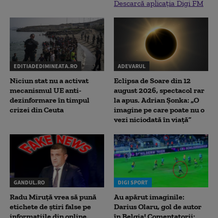
Descarcă aplicația Digi FM
EDITIADEDIMINEATA.RO
ADEVARUL
Niciun stat nu a activat
Eclipsa de Soare din 12
mecanismul UE anti-
august 2026, spectacol rar
dezinformare în timpul
la apus. Adrian Șonka: „O
crizei din Ceuta
imagine pe care poate nu o
vezi niciodată în viață”
GANDUL.RO
DIGI SPORT
Radu Miruţă vrea să pună
Au apărut imaginile:
etichete de știri false pe
Darius Olaru, gol de autor
informațiile din online.
în Belgia! Comentatorii: