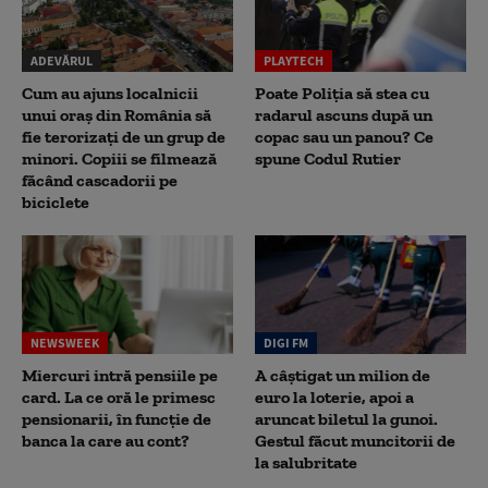
ADEVĂRUL
PLAYTECH
Cum au ajuns localnicii
Poate Poliția să stea cu
unui oraș din România să
radarul ascuns după un
fie terorizați de un grup de
copac sau un panou? Ce
minori. Copiii se filmează
spune Codul Rutier
făcând cascadorii pe
biciclete
NEWSWEEK
DIGI FM
Miercuri intră pensiile pe
A câștigat un milion de
card. La ce oră le primesc
euro la loterie, apoi a
pensionarii, în funcție de
aruncat biletul la gunoi.
banca la care au cont?
Gestul făcut muncitorii de
la salubritate