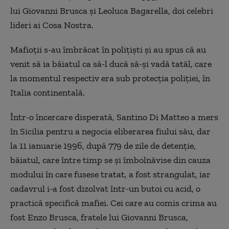
lui Giovanni Brusca și Leoluca Bagarella, doi celebri
lideri ai Cosa Nostra.
Mafioții s-au îmbrăcat în polițiști și au spus că au
venit să ia băiatul ca să-l ducă să-și vadă tatăl, care
la momentul respectiv era sub protecția poliției, în
Italia continentală.
Într-o încercare disperată, Santino Di Matteo a mers
în Sicilia pentru a negocia eliberarea fiului său, dar
la 11 ianuarie 1996, după 779 de zile de detenție,
băiatul, care între timp se și îmbolnăvise din cauza
modului în care fusese tratat, a fost strangulat, iar
cadavrul i-a fost dizolvat într-un butoi cu acid, o
practică specifică mafiei. Cei care au comis crima au
fost Enzo Brusca, fratele lui Giovanni Brusca,