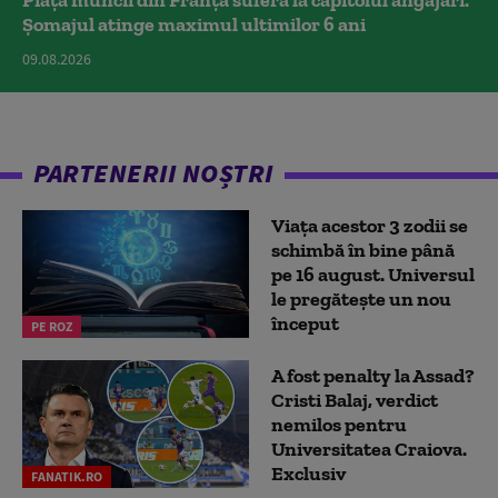
Piața muncii din Franța suferă la capitolul angajări.
Șomajul atinge maximul ultimilor 6 ani
09.08.2026
PARTENERII NOȘTRI
Viața acestor 3 zodii se
schimbă în bine până
pe 16 august. Universul
le pregătește un nou
început
PE ROZ
A fost penalty la Assad?
Cristi Balaj, verdict
nemilos pentru
Universitatea Craiova.
Exclusiv
FANATIK.RO