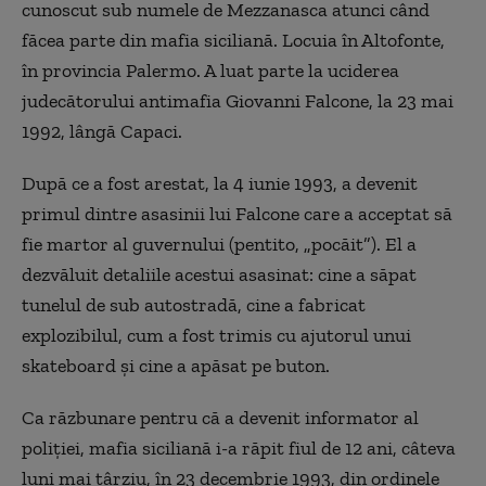
cunoscut sub numele de Mezzanasca atunci când
făcea parte din mafia siciliană. Locuia în Altofonte,
în provincia Palermo. A luat parte la uciderea
judecătorului antimafia Giovanni Falcone, la 23 mai
1992, lângă Capaci.
După ce a fost arestat, la 4 iunie 1993, a devenit
primul dintre asasinii lui Falcone care a acceptat să
fie martor al guvernului (pentito, „pocăit”). El a
dezvăluit detaliile acestui asasinat: cine a săpat
tunelul de sub autostradă, cine a fabricat
explozibilul, cum a fost trimis cu ajutorul unui
skateboard și cine a apăsat pe buton.
Ca răzbunare pentru că a devenit informator al
poliției, mafia siciliană i-a răpit fiul de 12 ani, câteva
luni mai târziu, în 23 decembrie 1993, din ordinele