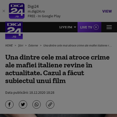
Digi24
VIEW
m.digi24.ro
FREE - In Google Play
LIVE TV
LIVE FM
HOME
Știri
Externe
Una dintre cele mai atroce crime ale mafiei italiene revine în actualitate. Cazul a făcut subiectul unui film
Una dintre cele mai atroce crime
ale mafiei italiene revine în
actualitate. Cazul a făcut
subiectul unui film
Data publicării:
18.12.2020 18:28