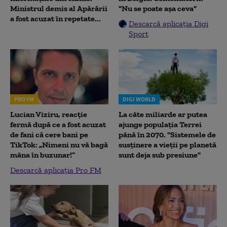
Ministrul demis al Apărării
"Nu se poate așa ceva"
a fost acuzat în repetate...
Descarcă aplicația Digi
Sport
PRO FM
DIGI WORLD
Lucian Viziru, reacție
La câte miliarde ar putea
fermă după ce a fost acuzat
ajunge populația Terrei
de fani că cere bani pe
până în 2070. "Sistemele de
TikTok: „Nimeni nu vă bagă
susținere a vieții pe planetă
mâna în buzunar!”
sunt deja sub presiune"
Descarcă aplicația Pro FM