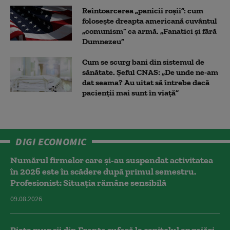
Reîntoarcerea „panicii roșii”: cum
folosește dreapta americană cuvântul
„comunism” ca armă. „Fanatici și fără
Dumnezeu”
Cum se scurg bani din sistemul de
sănătate. Șeful CNAS: „De unde ne-am
dat seama? Au uitat să întrebe dacă
pacienții mai sunt în viață”
DIGI ECONOMIC
Numărul firmelor care și-au suspendat activitatea
în 2026 este în scădere după primul semestru.
Profesionist: Situația rămâne sensibilă
09.08.2026