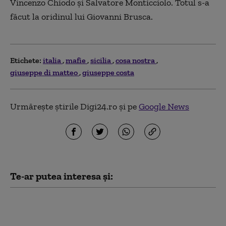
Vincenzo Chiodo și Salvatore Monticciolo. Totul s-a
făcut la oridinul lui Giovanni Brusca.
Etichete:
italia
mafie
sicilia
cosa nostra
giuseppe di matteo
giuseppe costa
Urmărește știrile Digi24.ro și pe
Google News
Te-ar putea interesa și:
Tensiuni maxime în
Schengen. Spania
impune controale la