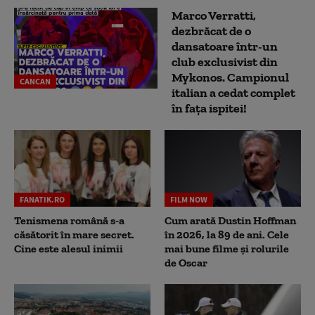
Marco Verratti,
dezbrăcat de o
dansatoare într-un
club exclusivist din
Mykonos. Campionul
CANCAN
italian a cedat complet
în fața ispitei!
FANATIK.RO
FILM NOW
Tenismena română s-a
Cum arată Dustin Hoffman
căsătorit în mare secret.
în 2026, la 89 de ani. Cele
Cine este alesul inimii
mai bune filme și rolurile
de Oscar