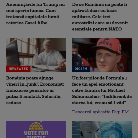
Amenințările lui Trump nu
De ce România nu poate fi
mai sperie lumea. Cum
apărată doar cu baze
tratează capitalele lumii
militare. Cele trei
retorica Casei Albe
autostrăzi care au devenit
esențiale pentru NATO
NEWSWEEK
DIGI FM
România poate ajunge
Un fost pilot de Formula 1
vineri în „junk”. Economist:
face un apel emoționant
Indexarea pensiilor ar
către familia lui Michael
putea fi anulată. Salariile,
Schumacher: "Indiferent de
reduse
starea lui, vreau să-l văd"
Descarcă aplicația Digi FM