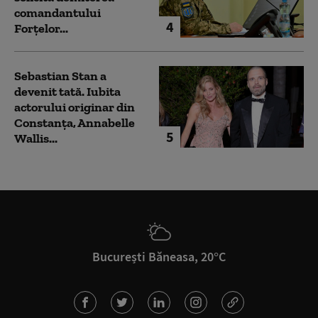
comandantului
4
Forțelor...
Sebastian Stan a
devenit tată. Iubita
actorului originar din
Constanța, Annabelle
5
Wallis...
București Băneasa, 20°C