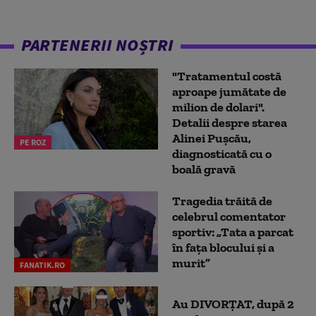
PARTENERII NOȘTRI
"Tratamentul costă
aproape jumătate de
milion de dolari".
Detalii despre starea
Alinei Pușcău,
PE ROZ
diagnosticată cu o
boală gravă
Tragedia trăită de
celebrul comentator
sportiv: „Tata a parcat
în fața blocului și a
murit”
FANATIK.RO
Au DIVORȚAT, după 2