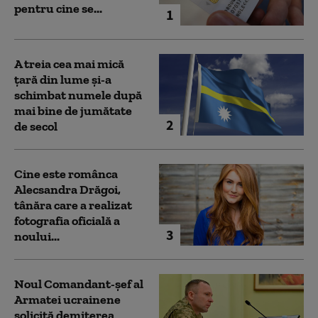
pentru cine se...
1
A treia cea mai mică
țară din lume și-a
schimbat numele după
mai bine de jumătate
2
de secol
Cine este românca
Alecsandra Drăgoi,
tânăra care a realizat
fotografia oficială a
3
noului...
Noul Comandant-șef al
Armatei ucrainene
solicită demiterea