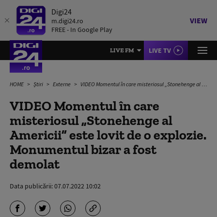
Digi24
VIEW
m.digi24.ro
FREE - In Google Play
LIVE TV
LIVE FM
HOME
Știri
Externe
VIDEO Momentul în care misteriosul „Stonehenge al Americii” este lovit de o explozie. Monumentul bizar a fost demolat
VIDEO Momentul în care
misteriosul „Stonehenge al
Americii” este lovit de o explozie.
Monumentul bizar a fost
demolat
Data publicării:
07.07.2022 10:02