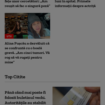
fața unor cercetători: „Am
luni în spital. Primele
reușit să fac o singură poză”
informații despre actriță
UTV
Alina Pușcău a dezvăluit că
se confruntă cu o boală
gravă. „Am cinci tumori. Vă
rog să vă rugați pentru
mine”
Top Citite
Până când mai poate fi
folosit buletinul vechi.
Autoritățile au stabilit