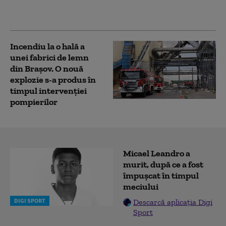
restaurantul „Balzi
Rossi” din Moscova
Incendiu la o hală a
unei fabrici de lemn
din Braşov. O nouă
explozie s-a produs în
timpul intervenției
pompierilor
Micael Leandro a
murit, după ce a fost
împușcat în timpul
meciului
DIGI SPORT
Descarcă aplicația Digi
Sport