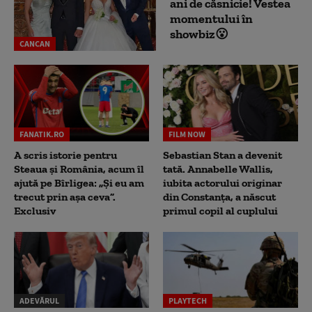
ani de căsnicie! Vestea
momentului în
showbiz😮
CANCAN
FANATIK.RO
FILM NOW
A scris istorie pentru
Sebastian Stan a devenit
Steaua și România, acum îl
tată. Annabelle Wallis,
ajută pe Bîrligea: „Și eu am
iubita actorului originar
trecut prin așa ceva”.
din Constanța, a născut
Exclusiv
primul copil al cuplului
ADEVĂRUL
PLAYTECH