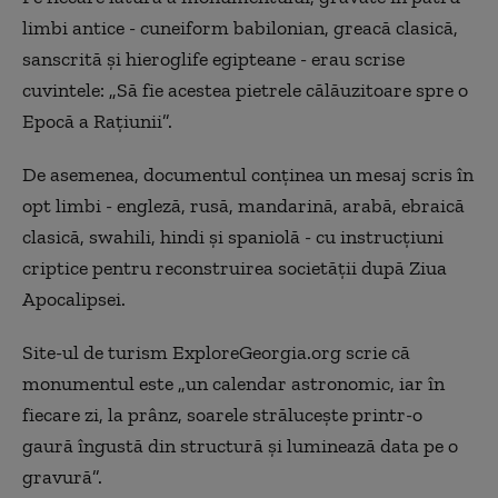
limbi antice - cuneiform babilonian, greacă clasică,
sanscrită și hieroglife egipteane - erau scrise
cuvintele: „Să fie acestea pietrele călăuzitoare spre o
Epocă a Rațiunii”.
De asemenea, documentul conținea un mesaj scris în
opt limbi - engleză, rusă, mandarină, arabă, ebraică
clasică, swahili, hindi și spaniolă - cu instrucțiuni
criptice pentru reconstruirea societății după Ziua
Apocalipsei.
Site-ul de turism ExploreGeorgia.org scrie că
monumentul este „un calendar astronomic, iar în
fiecare zi, la prânz, soarele strălucește printr-o
gaură îngustă din structură și luminează data pe o
gravură”.