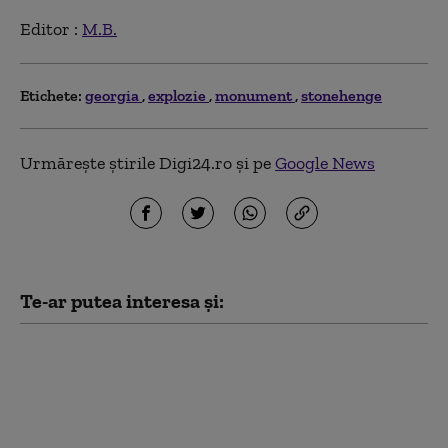
Editor :
M.B.
Etichete:
georgia
explozie
monument
stonehenge
Urmărește știrile Digi24.ro și pe
Google News
Te-ar putea interesa și:
Ginerele șefului
Forțelor Aerospațiale
Ruse ar fi murit în
explozia misterioasă de
la restaurantul din