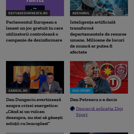
EDITIADEDIMINEATA.RO
ADEVARUL
Parlamentul European a
Inteligența artificială
lansat un joc gratuit în care
transformă
utilizatorii controlează o
departamentele de resurse
campanie de dezinformare
umane. Milioane de locuri
de muncă ar putea fi
afectate
GANDUL.RO
DIGI SPORT
Dan Dungaciu avertizează
Dan Petrescu s-a decis
asupra crizei energetice:
Descarcă aplicația Digi
„Când ai un vulcan
Sport
deasupra, nu stai să găsești
soluții cu leucoplast”