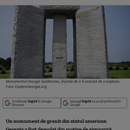
Monumentul Georgia Guidstones, înainte de a fi avariat de o explozie.
Foto: ExploreGeorgia.org
Urmărește
Digi24
în Google
Adaugă
Digi24
ca sursă preferată în
Discover
Google
Un monument de granit din statul american
Georgia a fost demolat din motive de siguranță,