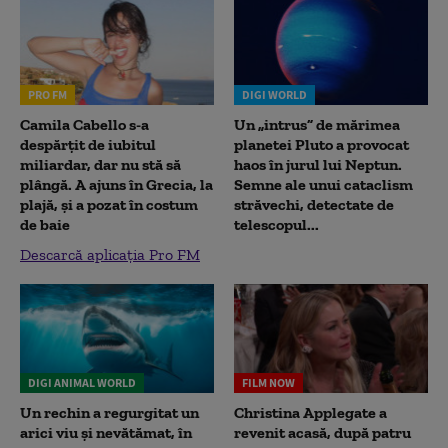
PRO FM
DIGI WORLD
Camila Cabello s-a
Un „intrus” de mărimea
despărțit de iubitul
planetei Pluto a provocat
miliardar, dar nu stă să
haos în jurul lui Neptun.
plângă. A ajuns în Grecia, la
Semne ale unui cataclism
plajă, și a pozat în costum
străvechi, detectate de
de baie
telescopul...
Descarcă aplicația Pro FM
DIGI ANIMAL WORLD
FILM NOW
Un rechin a regurgitat un
Christina Applegate a
arici viu și nevătămat, în
revenit acasă, după patru