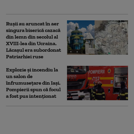
Moscova (presă)
Rușii au aruncat în aer
singura biserică cazacă
din lemn din secolul al
XVIII-lea din Ucraina.
Lăcașul era subordonat
Patriarhiei ruse
Explozie și incendiu la
un salon de
înfrumusețare din Iași.
Pompierii spun că focul
a fost pus intenționat
Un general de rang
înalt ar fi putut fi ținta
exploziei din