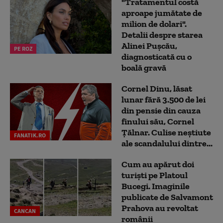
"Tratamentul costă
aproape jumătate de
milion de dolari".
Detalii despre starea
Alinei Pușcău,
PE ROZ
diagnosticată cu o
boală gravă
Cornel Dinu, lăsat
lunar fără 3.500 de lei
din pensie din cauza
finului său, Cornel
Țălnar. Culise neștiute
FANATIK.RO
ale scandalului dintre...
Cum au apărut doi
turiști pe Platoul
Bucegi. Imaginile
publicate de Salvamont
Prahova au revoltat
CANCAN
românii