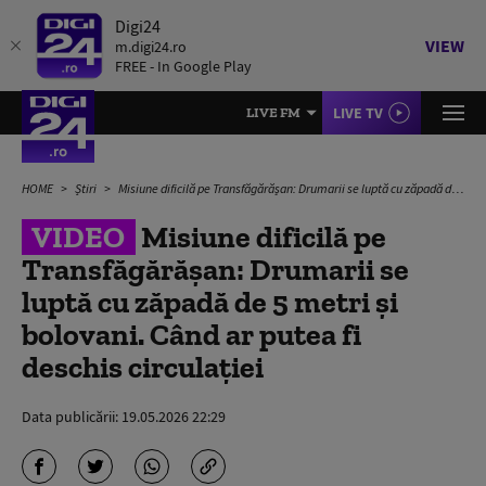
Digi24
VIEW
m.digi24.ro
FREE - In Google Play
LIVE TV
LIVE FM
HOME
Știri
Misiune dificilă pe Transfăgărășan: Drumarii se luptă cu zăpadă de 5 metri și bolovani. Când ar putea fi deschis circulației
VIDEO
Misiune dificilă pe
Transfăgărășan: Drumarii se
luptă cu zăpadă de 5 metri și
bolovani. Când ar putea fi
deschis circulației
Data publicării:
19.05.2026 22:29