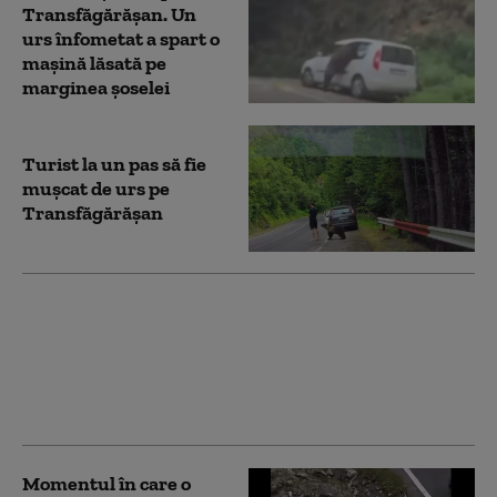
Transfăgărășan. Un
urs înfometat a spart o
mașină lăsată pe
marginea șoselei
Turist la un pas să fie
mușcat de urs pe
Transfăgărășan
Trafic rutier închis luni
pe mai multe
tronsoane ale DN 7C –
Transfăgărăşan.
Recomandările Poliției
Momentul în care o