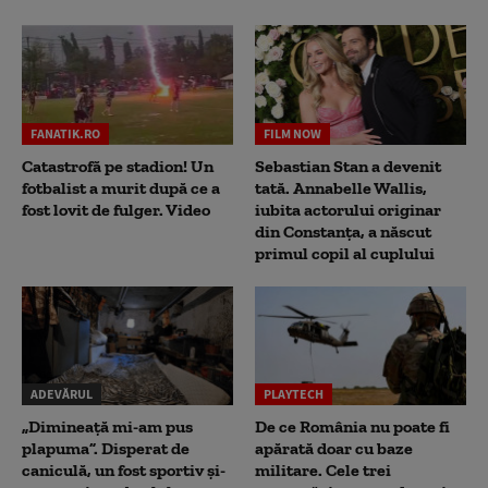
FANATIK.RO
FILM NOW
Catastrofă pe stadion! Un
Sebastian Stan a devenit
fotbalist a murit după ce a
tată. Annabelle Wallis,
fost lovit de fulger. Video
iubita actorului originar
din Constanța, a născut
primul copil al cuplului
ADEVĂRUL
PLAYTECH
„Dimineață mi-am pus
De ce România nu poate fi
plapuma”. Disperat de
apărată doar cu baze
caniculă, un fost sportiv și-
militare. Cele trei