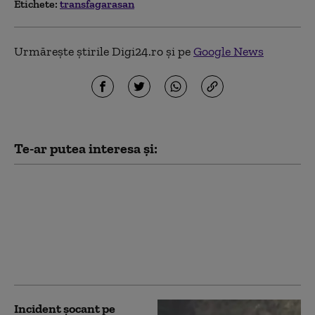
Etichete:
transfagarasan
Urmărește știrile Digi24.ro și pe
Google News
Te-ar putea interesa și:
„Anna, ţine-ţi prostul
acasă!”. Val de reacții
după ce un bărbat a
desenat o declarație de
dragoste pe o stâncă de
pe Transfăgărășan
Incident șocant pe