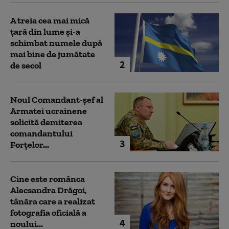
A treia cea mai mică
țară din lume și-a
schimbat numele după
mai bine de jumătate
2
de secol
Noul Comandant-șef al
Armatei ucrainene
solicită demiterea
comandantului
3
Forțelor...
Cine este românca
Alecsandra Drăgoi,
tânăra care a realizat
fotografia oficială a
4
noului...