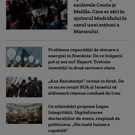
exclavele Ceuta și
Melilla. Cine ar sări în
ajutorul Madridului în
cazul unei acțiuni a
Marocului
Problema capacității de stocare a
energiei în România: De ce bulgarii
pot și noi nu? Expert: Trebuie
investiții în două sectoare cheie
„Axa Rezistenței” revine în forță. De
ce nu au reușit SUA și Israelul să
slăbească rețeaua condusă de Iran
Ce schimbări propune Legea
Integrității. Digitalizarea
declarațiilor de avere, respinsă de
politicieni: „Nu toată lumea e
capabilă”