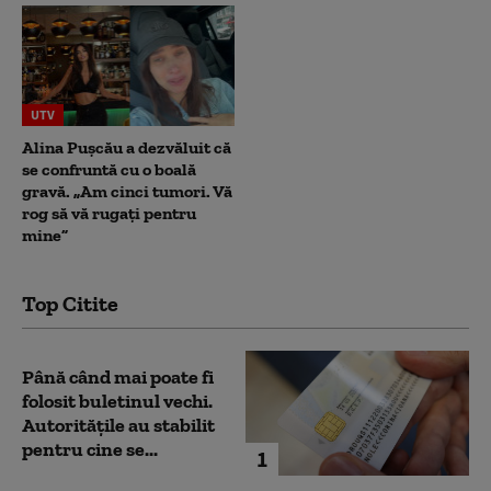
UTV
Alina Pușcău a dezvăluit că
se confruntă cu o boală
gravă. „Am cinci tumori. Vă
rog să vă rugați pentru
mine”
Top Citite
Până când mai poate fi
folosit buletinul vechi.
Autoritățile au stabilit
pentru cine se...
1