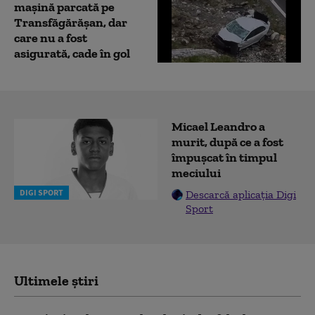
maşină parcată pe
Transfăgărăşan, dar
care nu a fost
asigurată, cade în gol
Micael Leandro a
murit, după ce a fost
împușcat în timpul
meciului
DIGI SPORT
Descarcă aplicația Digi
Sport
Ultimele știri