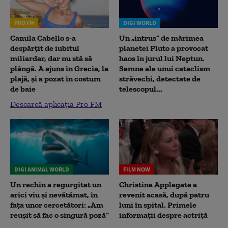
PRO FM
DIGI WORLD
Camila Cabello s-a
Un „intrus” de mărimea
despărțit de iubitul
planetei Pluto a provocat
miliardar, dar nu stă să
haos în jurul lui Neptun.
plângă. A ajuns în Grecia, la
Semne ale unui cataclism
plajă, și a pozat în costum
străvechi, detectate de
de baie
telescopul...
Descarcă aplicația Pro FM
DIGI ANIMAL WORLD
FILM NOW
Un rechin a regurgitat un
Christina Applegate a
arici viu și nevătămat, în
revenit acasă, după patru
fața unor cercetători: „Am
luni în spital. Primele
reușit să fac o singură poză”
informații despre actriță