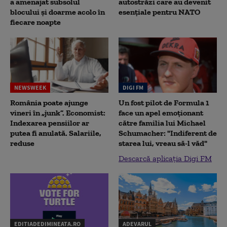
a amenajat subsolul
autostrăzi care au devenit
blocului și doarme acolo în
esențiale pentru NATO
fiecare noapte
NEWSWEEK
DIGI FM
România poate ajunge
Un fost pilot de Formula 1
vineri în „junk”. Economist:
face un apel emoționant
Indexarea pensiilor ar
către familia lui Michael
putea fi anulată. Salariile,
Schumacher: "Indiferent de
reduse
starea lui, vreau să-l văd"
Descarcă aplicația Digi FM
EDITIADEDIMINEATA.RO
ADEVARUL