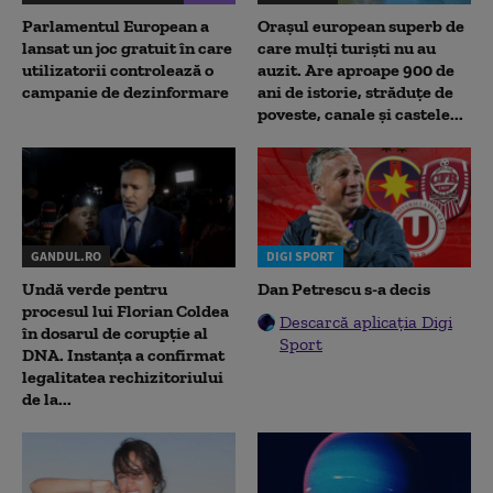
Parlamentul European a
Orașul european superb de
lansat un joc gratuit în care
care mulți turiști nu au
utilizatorii controlează o
auzit. Are aproape 900 de
campanie de dezinformare
ani de istorie, străduțe de
poveste, canale și castele...
GANDUL.RO
DIGI SPORT
Undă verde pentru
Dan Petrescu s-a decis
procesul lui Florian Coldea
Descarcă aplicația Digi
în dosarul de corupție al
Sport
DNA. Instanța a confirmat
legalitatea rechizitoriului
de la...