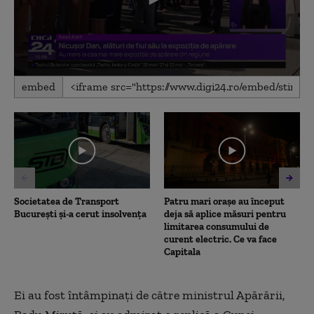
0
embed
seconds
of
1
minute,
26
seconds
Societatea de Transport
Patru mari orașe au început
București și-a cerut insolvența
deja să aplice măsuri pentru
limitarea consumului de
curent electric. Ce va face
Capitala
Ei au fost întâmpinaţi de către ministrul Apărării,