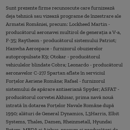
Sunt prezente firme recunoscute care furnizează
deja tehnică sau vizează programe de înzestrare ale
Armatei României, precum: Lockheed Martin -
producătorul aeronavei multirol de generaţia a V-a,
F-35; Raytheon - producătorul sistemului Patriot;
Hanwha Aerospace - furnizorul obuzierelor
autopropulsate K9; Otokar - producătorul
vehiculelor blindate Cobra; Leonardo - producătorul
aeronavelor C-27J Spartan aflate în serviciul
Forţelor Aeriene Române; Rafael - furnizorul
sistemului de apărare antiaeriană Spyder; ASFAT -
producătorul corvetei Akhisar, prima navă nouă
intrată în dotarea Forţelor Navale Române după
1990; alături de General Dynamics, L3Harris, Elbit
Systems, Thales, Damen, Rheinmetall, Hyundai
Rotem, MBDA şi Airbus, precum şi producători de