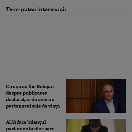
Te-ar putea interesa și:
S-a reluat procedura
pentru selecţia
specialiştilor din
comisiile de desemnare
a managerilor de
teatre. Se caută 10
directori
Ce spune Ilie Bolojan
despre publicarea
declarației de avere a
partenerei sale de viață
AUR face bilanțul
parlamentarilor care