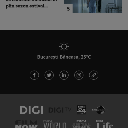
plin sezon estival...
5
București Băneasa, 25°C