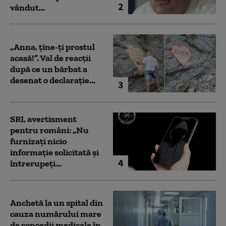
2
vândut...
„Anna, ţine-ţi prostul
acasă!”. Val de reacții
după ce un bărbat a
desenat o declarație...
3
SRI, avertisment
pentru români: „Nu
furnizați nicio
informație solicitată și
4
întrerupeți...
Anchetă la un spital din
cauza numărului mare
de concedii medicale în