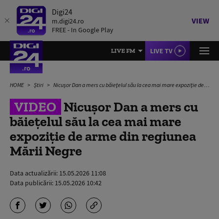
Digi24
VIEW
m.digi24.ro
FREE - In Google Play
LIVE TV
LIVE FM
HOME
Știri
Nicușor Dan a mers cu băiețelul său la cea mai mare expoziție de arme din regiunea Mării Negre
VIDEO
Nicușor Dan a mers cu
băiețelul său la cea mai mare
expoziție de arme din regiunea
Mării Negre
Data actualizării:
15.05.2026 11:08
Data publicării:
15.05.2026 10:42