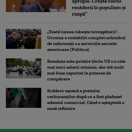
apropie. Crește riscul
recăderii în populism și
risipă”
„Toată lumea iubește învingătorii”.
Ucraina a restabilit complet schimbul
de informații cu serviciile secrete
americane (Politico)
România este printre țările UE cu cele
mai mici salarii minime, dar stă mult
mai bine raportat la puterea de
cumpărare
Scădere ușoară a prețului
carburanților după ce a fost plafonat
adaosul comercial. Când e așteptată o
nouă ieftinire