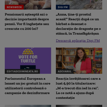
NEWSWEEK
DIGI FM
Pensionarii așteaptă azi o
„Anna, ţine-ţi prostul
decizie importantă despre
acasă!" Reacţii după ce un
pensii. Vor fi înghețate sau
bărbat a desenat o
crescute cu 200 lei?
declaraţie de dragoste pe o
stâncă, în Transfăgărăşan
Descarcă aplicația Digi FM
EDITIADEDIMINEATA.RO
ADEVARUL
Parlamentul European a
Reacția învățătoarei care a
lansat un joc gratuit în care
luat 4,90 la titularizare:
utilizatorii controlează o
„M-a trecut din iad în rai”.
campanie de dezinformare
La ce notă a ajuns după
contestație