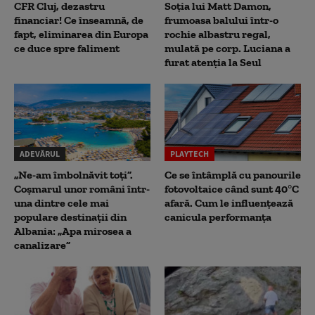
CFR Cluj, dezastru
Soția lui Matt Damon,
financiar! Ce înseamnă, de
frumoasa balului într-o
fapt, eliminarea din Europa
rochie albastru regal,
ce duce spre faliment
mulată pe corp. Luciana a
furat atenția la Seul
ADEVĂRUL
PLAYTECH
„Ne-am îmbolnăvit toți”.
Ce se întâmplă cu panourile
Coșmarul unor români într-
fotovoltaice când sunt 40°C
una dintre cele mai
afară. Cum le influențează
populare destinații din
canicula performanța
Albania: „Apa mirosea a
canalizare”