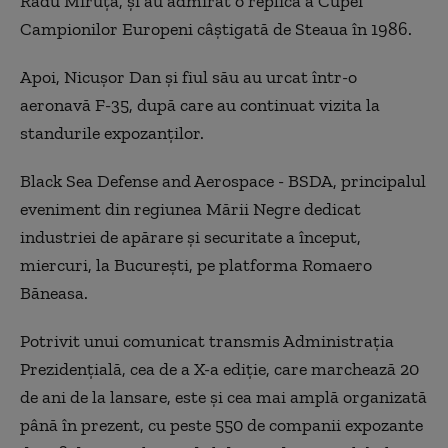
Radu Miruţă, şi au admirat o replică a Cupei
Campionilor Europeni câştigată de Steaua în 1986.
Apoi, Nicuşor Dan şi fiul său au urcat într-o
aeronavă F-35, după care au continuat vizita la
standurile expozanţilor.
Black Sea Defense and Aerospace - BSDA, principalul
eveniment din regiunea Mării Negre dedicat
industriei de apărare şi securitate a început,
miercuri, la Bucureşti, pe platforma Romaero
Băneasa.
Potrivit unui comunicat transmis Administraţia
Prezidenţială, cea de a X-a ediţie, care marchează 20
de ani de la lansare, este şi cea mai amplă organizată
până în prezent, cu peste 550 de companii expozante