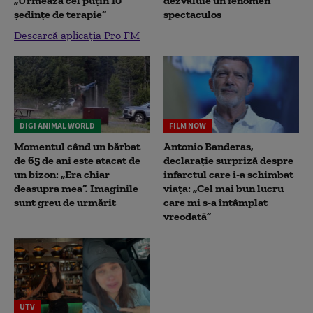
„Urmează cel puțin 10
dezvăluie un fenomen
ședințe de terapie”
spectaculos
Descarcă aplicația Pro FM
DIGI ANIMAL WORLD
FILM NOW
Momentul când un bărbat
Antonio Banderas,
de 65 de ani este atacat de
declarație surpriză despre
un bizon: „Era chiar
infarctul care i-a schimbat
deasupra mea”. Imaginile
viața: „Cel mai bun lucru
sunt greu de urmărit
care mi s-a întâmplat
vreodată”
UTV