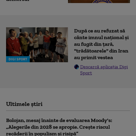
După ce au refuzat să
cânte imnul naţional şi
au fugit din ţară,
"trădătoarele" din Iran
au primit vestea
DIGI SPORT
Descarcă aplicația Digi
Sport
Ultimele știri
Bolojan, mesaj înainte de evaluarea Moody's:
„Alegerile din 2028 se apropie. Crește riscul
recăderii în populism și risipă”