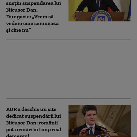
susțin suspendarea lui
Nicușor Dan.
Dungaciu: „Vrem să
vedem cine semnează
și cine nu”
PSD nu susține
demersul AUR de
suspendare a
președintelui Nicușor
Dan. Ghigiu: „Criza
guvernamentală e
suficientă”
AUR a deschis un site
dedicat suspendării lui
Nicușor Dan: românii
pot urmări în timp real
demersul