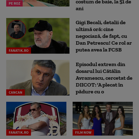
costum de baie, la 51 de
PE ROZ
ani
Gigi Becali, detalii de
ultimă oră: cine
negociază, de fapt, cu
Dan Petrescu! Ce rol ar
putea avea la FCSB
FANATIK.RO
Episodul extrem din
dosarul lui Cătălin
Avramescu, cercetat de
DIICOT: 'A plecat în
pădure cu o
CANCAN
FANATIK.RO
FILM NOW