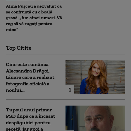
Alina Pușcău a dezvăluit că
se confruntă cu o boală
gravă. „Am cinci tumori. Vă
rog să vă rugați pentru
mine”
Top Citite
Cine este românca
Alecsandra Drăgoi,
tânăra care a realizat
fotografia oficială a
1
noului...
Tupeul unui primar
PSD după ce a încasat
despăgubiri pentru
secetă, iar apoi a