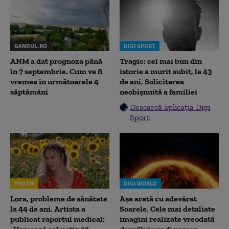
GANDUL.RO
DIGI SPORT
ANM a dat prognoza până
Tragic: cel mai bun din
în 7 septembrie. Cum va fi
istorie a murit subit, la 43
vremea în următoarele 4
de ani. Solicitarea
săptămâni
neobișnuită a familiei
Descarcă aplicația Digi
Sport
PRO FM
DIGI WORLD
Lora, probleme de sănătate
Așa arată cu adevărat
la 44 de ani. Artista a
Soarele. Cele mai detaliate
publicat raportul medical:
imagini realizate vreodată