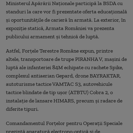
Ministerul Apărării Naţionale participă la BSDA cu
standuri la care vor fi prezentate oferta educaţională
şi oportunităţile de carieră în armată. La exterior, în
expoziţie statică, Armata României va prezenta
publicului armament şi tehnică de luptă.
Astfel, Forţele Terestre Române expun, printre
altele, transportoare de trupe PIRANHA V, maşini de
luptă ale infanteriei 84M echipate cu rachete Spike,
complexul antiaerian Gepard, drone BAYRAKTAR,
autoturisme tactice VAMTAC S3, autovehicule
tactice blindate de tip uşor (ATBTU) Cobra 2, o
instalaţie de lansare HIMARS, precum şi radare de
diferite tipuri.
Comandamentul Forţelor pentru Operaţii Speciale
prezintă aparatură electrono-optică şi de