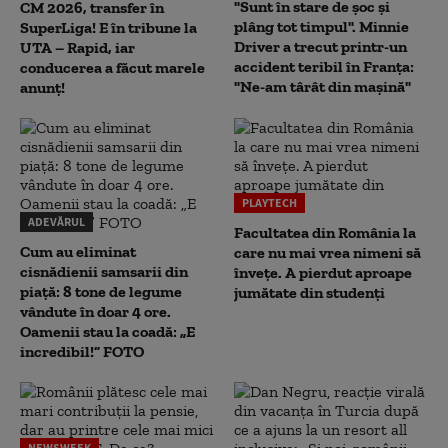
"Sunt în stare de șoc și
CM 2026, transfer în
plâng tot timpul". Minnie
SuperLiga! E în tribune la
Driver a trecut printr-un
UTA – Rapid, iar
accident teribil în Franța:
conducerea a făcut marele
"Ne-am târât din mașină"
anunț!
PLAYTECH
ADEVĂRUL
Facultatea din România la
Cum au eliminat
care nu mai vrea nimeni să
cisnădienii samsarii din
înveţe. A pierdut aproape
piață: 8 tone de legume
jumătate din studenţi
vândute în doar 4 ore.
Oamenii stau la coadă: „E
incredibil!” FOTO
NEWSWEEK