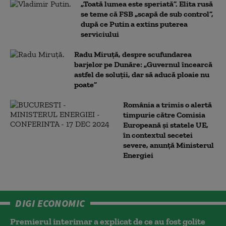
„Toată lumea este speriată”. Elita rusă
se teme că FSB „scapă de sub control”,
după ce Putin a extins puterea
serviciului
Radu Miruță, despre scufundarea
barjelor pe Dunăre: „Guvernul încearcă
astfel de soluții, dar să aducă ploaie nu
poate”
România a trimis o alertă
timpurie către Comisia
Europeană și statele UE,
în contextul secetei
severe, anunță Ministerul
Energiei
DIGI ECONOMIC
Premierul interimar a explicat de ce au fost golite