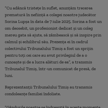
”Cu adâncă tristeţe în suflet, anunţăm trecerea
prematură în nefiinţă a colegei noastre judecător
Sorina Lupşa în data de 7 iulie 2025. Sorina a fost un
om deosebit, un profesionist dedicat şi un coleg
mereu gata să ajute, să zâmbească şi să inspire prin
calmul şi echilibrul său. Prezenţa ei în cadrul
colectivului Tribunalului Timiş a fost un sprijin
pentru toţi cei care au avut privilegiul de a o
cunoaşte şi de a lucra alături de ea”, a transmis
Tribunalul Timiş, într-un comunicat de presă, de
luni.
Reprezentanţii Tribunalului Timiş au transmis
condoleanţe familiei îndoliate.
”Gândurile noastre se îndreaptă în aceste momente