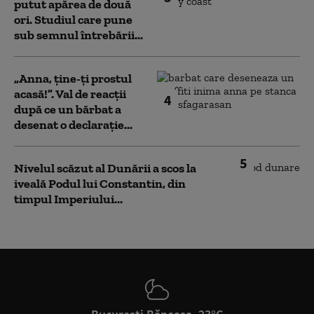
putut apărea de două
ori. Studiul care pune
sub semnul întrebării...
„Anna, ţine-ţi prostul
acasă!”. Val de reacții
4
după ce un bărbat a
desenat o declarație...
5
Nivelul scăzut al Dunării a scos la
iveală Podul lui Constantin, din
timpul Imperiului...