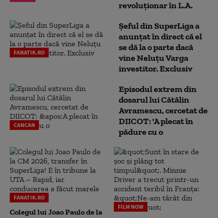
revoluționar în L.A.
Șeful din SuperLiga a
anunțat în direct că el
se dă la o parte dacă
FANATIK.RO
vine Neluțu Varga
investitor. Exclusiv
Episodul extrem din
dosarul lui Cătălin
Avramescu, cercetat de
DIICOT: 'A plecat în
CANCAN
pădure cu o
FANATIK.RO
FILM NOW
Colegul lui Joao Paulo de la