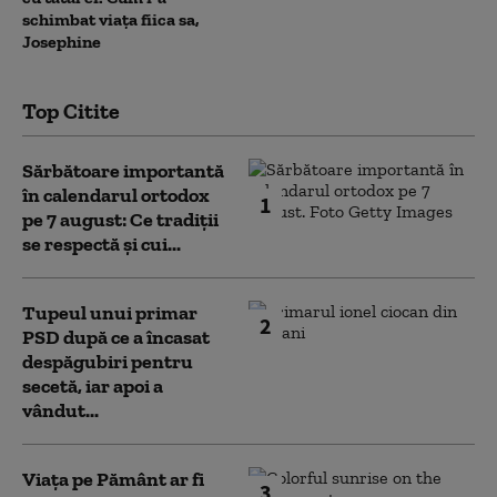
schimbat viața fiica sa,
Josephine
Top Citite
Sărbătoare importantă
în calendarul ortodox
1
pe 7 august: Ce tradiții
se respectă și cui...
Tupeul unui primar
2
PSD după ce a încasat
despăgubiri pentru
secetă, iar apoi a
vândut...
Viața pe Pământ ar fi
3