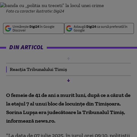
Foto cu caracter ilustrativ: Digi24
Urmărește
Digi24
în Google
Adaugă
Digi24
ca sursă preferată în
Discover
Google
DIN ARTICOL
Reacția Tribunalului Timiş
O femeie de 41 de ani a murit luni, după ce a căzut de
la etajul 7 al unui bloc de locuinţe din Timişoara.
Sorina Lupşa era judecătoare la Tribunalul Timiş,
informează news.ro.
”La data de 07 iulie 2025, în jurul orei 09:10, poliţiştii