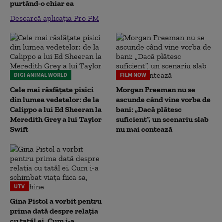
purtând-o chiar ea
Descarcă aplicația Pro FM
DIGI ANIMAL WORLD
FILM NOW
Cele mai răsfățate pisici
Morgan Freeman nu se
din lumea vedetelor: de la
ascunde când vine vorba de
Calippo a lui Ed Sheeran la
bani: „Dacă plătesc
Meredith Grey a lui Taylor
suficient”, un scenariu slab
Swift
nu mai contează
UTV
Gina Pistol a vorbit pentru
prima dată despre relația
cu tatăl ei. Cum i-a