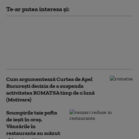
Te-ar putea interesa și:
Vila de protocol a lui
Ceauşescu din
Timișoara va putea fi
închiriată pentru
evenimente private.
Care e tariful
Cum argumentează Curtea de Apel
București decizia de a suspenda
activitatea ROMATSA timp de o lună
(Motivare)
Scumpirile taie pofta
de ieșit în oraș.
Vânzările în
restaurante au scăzut