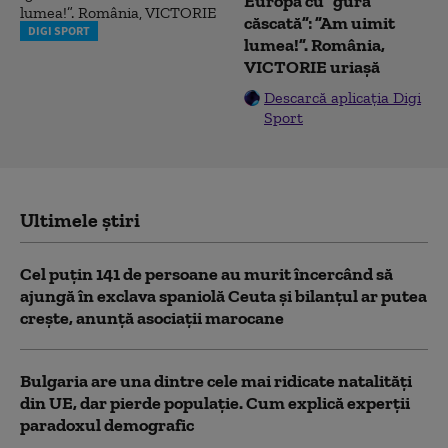
Europa cu ”gura
căscată”: ”Am uimit
DIGI SPORT
lumea!”. România,
VICTORIE uriașă
Descarcă aplicația Digi
Sport
Ultimele știri
Cel puţin 141 de persoane au murit încercând să
ajungă în exclava spaniolă Ceuta şi bilanţul ar putea
creşte, anunță asociații marocane
Bulgaria are una dintre cele mai ridicate natalități
din UE, dar pierde populație. Cum explică experții
paradoxul demografic