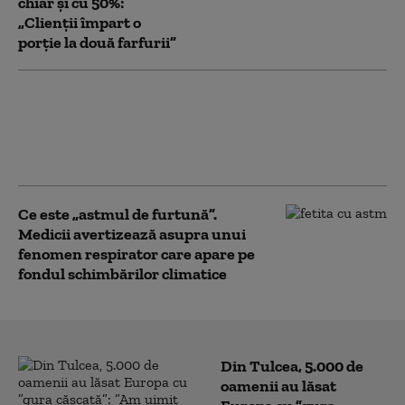
chiar și cu 50%:
„Clienții împart o
porție la două farfurii”
Șofer filmat în timp ce
mergea pe contrasens
într-un pasaj din
Timișoara
Ce este „astmul de furtună”.
Medicii avertizează asupra unui
fenomen respirator care apare pe
fondul schimbărilor climatice
Din Tulcea, 5.000 de
oamenii au lăsat