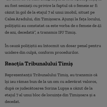
au fost sesizaţi cu privire la faptul că o femeie ar fi
căzut în gol de la etajul 7 al unui imobil, situat pe
Calea Aradului, din Timişoara. Ajunşi la faţa locului,
poliţiştii au constatat ca este vorba de o femeie de 41
de ani, decedată”, a transmis IPJ Timiş.
În cauză poliţiştii au întocmit un dosar penal pentru
ucidere din culpă, conform procedurilor.
Reacția Tribunalului Timiş
Reprezentanţii Tribunalului Timiş, au transmis că
îşi iau rămas bun de la un om cu adevărat valoros,
după ce judecătoarea Sorina Lupşa a căzut de la
etajul 7 al unui bloc de locuinţe din Timişoara şi a
decedat.