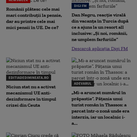
DIGI FM
Românii plătesc cele mai
Dan Negru, reacție virală
mari contribuții la pensie,
din vacanța în Turcia după
dar au printre cele mai
ce a ajuns la un resort all
mici pensii în UE. De ce?
inclusive: „Și noi, românii,
ne umplem farfuriile”
Descarcă aplicația Digi FM
EDITIADEDIMINEATA.RO
ADEVARUL
Niciun stat nu a activat
„Mi-a aruncat numărul în
mecanismul UE anti-
prăpastie”. Pățania unui
dezinformare în timpul
turist român în Thassos: a
crizei din Ceuta
parcat într-o zonă unde era
interzis, iar un localnic i-
a...