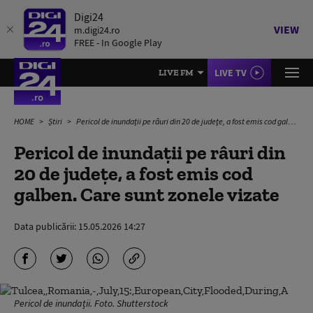
Digi24
VIEW
m.digi24.ro
FREE - In Google Play
LIVE TV
LIVE FM
HOME
Știri
Pericol de inundații pe râuri din 20 de judeţe, a fost emis cod galben. Care sunt zonele vizate
Pericol de inundații pe râuri din
20 de judeţe, a fost emis cod
galben. Care sunt zonele vizate
Data publicării:
15.05.2026 14:27
Pericol de inundații. Foto. Shutterstock