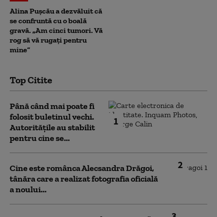
Alina Pușcău a dezvăluit că
se confruntă cu o boală
gravă. „Am cinci tumori. Vă
rog să vă rugați pentru
mine”
Top Citite
Până când mai poate fi
folosit buletinul vechi.
1
Autoritățile au stabilit
pentru cine se...
2
Cine este românca Alecsandra Drăgoi,
tânăra care a realizat fotografia oficială
a noului...
3