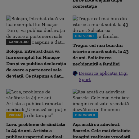
contestație
DIGI SPORT
GANDUL.RO
Tragic: cel mai bun din
Bolojan, întrebat dacă va
istorie a murit subit, la 43
lua exemplul lui Nicușor
de ani. Solicitarea
Dan și va publica declarația
neobișnuită a familiei
de avere a partenerei sale
Descarcă aplicația Digi
de viață. Ce răspuns a dat...
Sport
PRO FM
DIGI WORLD
Lora, probleme de sănătate
Așa arată cu adevărat
la 44 de ani. Artista a
Soarele. Cele mai detaliate
publicat raportul medical:
imagini realizate vreodată