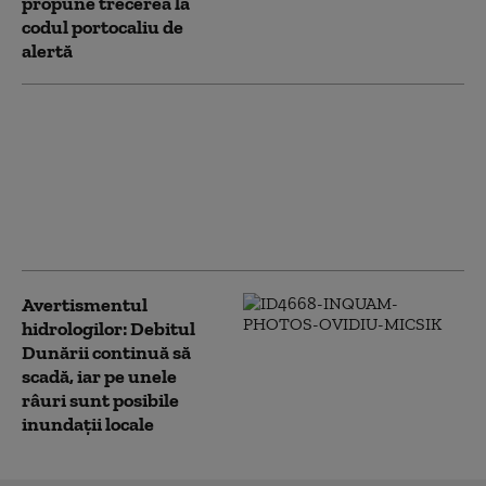
propune trecerea la
codul portocaliu de
alertă
Cod galben de furtuni
în aproape jumătate
din ţară. ANM anunță
vijelii, grindină și ploi
torențiale. Vremea la
București HARTĂ
Avertismentul
hidrologilor: Debitul
Dunării continuă să
scadă, iar pe unele
râuri sunt posibile
inundații locale