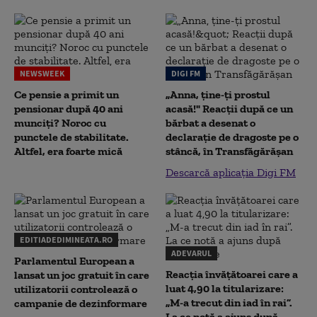
NEWSWEEK
DIGI FM
Ce pensie a primit un
„Anna, ţine-ţi prostul
pensionar după 40 ani
acasă!" Reacţii după ce un
munciți? Noroc cu
bărbat a desenat o
punctele de stabilitate.
declaraţie de dragoste pe o
Altfel, era foarte mică
stâncă, în Transfăgărăşan
Descarcă aplicația Digi FM
EDITIADEDIMINEATA.RO
ADEVARUL
Parlamentul European a
Reacția învățătoarei care a
lansat un joc gratuit în care
luat 4,90 la titularizare:
utilizatorii controlează o
„M-a trecut din iad în rai”.
campanie de dezinformare
La ce notă a ajuns după