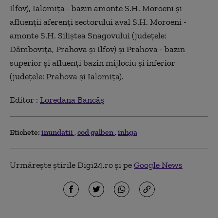
Ilfov), Ialomiţa - bazin amonte S.H. Moroeni şi
afluenţii aferenţi sectorului aval S.H. Moroeni -
amonte S.H. Siliştea Snagovului (judeţele:
Dâmboviţa, Prahova şi Ilfov) şi Prahova - bazin
superior şi afluenţi bazin mijlociu şi inferior
(judeţele: Prahova şi Ialomiţa).
Editor :
Loredana Bancăș
Etichete:
inundatii
cod galben
inhga
Urmărește știrile Digi24.ro și pe
Google News