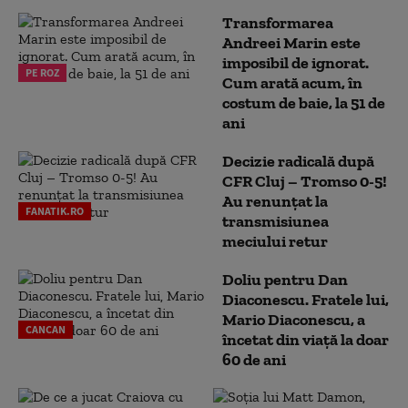
Transformarea
Andreei Marin este
imposibil de ignorat.
PE ROZ
Cum arată acum, în
costum de baie, la 51 de
ani
Decizie radicală după
CFR Cluj – Tromso 0-5!
Au renunțat la
FANATIK.RO
transmisiunea
meciului retur
Doliu pentru Dan
Diaconescu. Fratele lui,
Mario Diaconescu, a
CANCAN
încetat din viață la doar
60 de ani