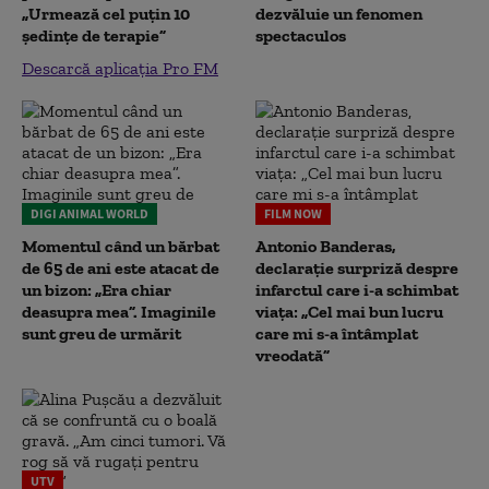
„Urmează cel puțin 10
dezvăluie un fenomen
ședințe de terapie”
spectaculos
Descarcă aplicația Pro FM
DIGI ANIMAL WORLD
FILM NOW
Momentul când un bărbat
Antonio Banderas,
de 65 de ani este atacat de
declarație surpriză despre
un bizon: „Era chiar
infarctul care i-a schimbat
deasupra mea”. Imaginile
viața: „Cel mai bun lucru
sunt greu de urmărit
care mi s-a întâmplat
vreodată”
UTV