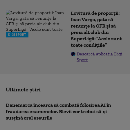
Lovitură de proporții:
Ioan Varga, gata să
renunțe la CFR și să
preia alt club din
DIGI SPORT
SuperLigă: ”Acolo sunt
toate condițiile”
Descarcă aplicația Digi
Sport
Ultimele știri
Danemarca încearcă să combată folosirea AI în
fraudarea examenelor. Elevii vor trebui să-şi
susţină oral eseurile