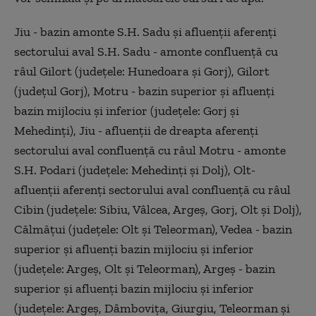
Jiu - bazin amonte S.H. Sadu şi afluenţii aferenţi
sectorului aval S.H. Sadu - amonte confluenţă cu
râul Gilort (judeţele: Hunedoara şi Gorj), Gilort
(judeţul Gorj), Motru - bazin superior şi afluenţi
bazin mijlociu şi inferior (judeţele: Gorj şi
Mehedinţi), Jiu - afluenţii de dreapta aferenţi
sectorului aval confluenţă cu râul Motru - amonte
S.H. Podari (judeţele: Mehedinţi şi Dolj), Olt-
afluenţii aferenţi sectorului aval confluenţă cu râul
Cibin (judeţele: Sibiu, Vâlcea, Argeş, Gorj, Olt şi Dolj),
Călmăţui (judeţele: Olt şi Teleorman), Vedea - bazin
superior şi afluenţi bazin mijlociu şi inferior
(judeţele: Argeş, Olt şi Teleorman), Argeş - bazin
superior şi afluenţi bazin mijlociu şi inferior
(judeţele: Argeş, Dâmboviţa, Giurgiu, Teleorman şi