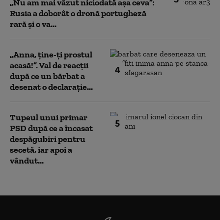
„Nu am mai văzut niciodată așa ceva”:
Rusia a doborât o dronă portugheză
rară și o va...
„Anna, ţine-ţi prostul
acasă!”. Val de reacții
4
după ce un bărbat a
desenat o declarație...
Tupeul unui primar
5
PSD după ce a încasat
despăgubiri pentru
secetă, iar apoi a
vândut...