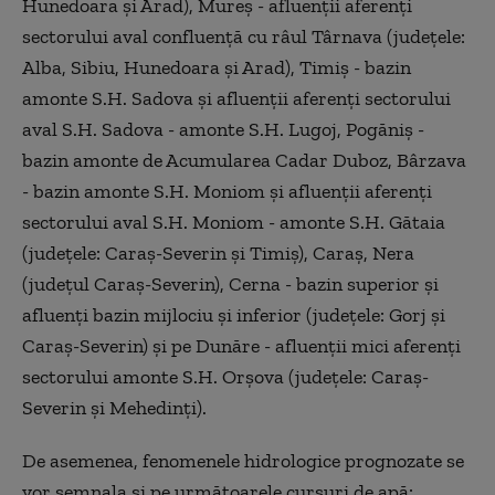
Hunedoara şi Arad), Mureş - afluenţii aferenţi
sectorului aval confluenţă cu râul Târnava (judeţele:
Alba, Sibiu, Hunedoara şi Arad), Timiş - bazin
amonte S.H. Sadova şi afluenţii aferenţi sectorului
aval S.H. Sadova - amonte S.H. Lugoj, Pogăniş -
bazin amonte de Acumularea Cadar Duboz, Bârzava
- bazin amonte S.H. Moniom şi afluenţii aferenţi
sectorului aval S.H. Moniom - amonte S.H. Gătaia
(judeţele: Caraş-Severin şi Timiş), Caraş, Nera
(judeţul Caraş-Severin), Cerna - bazin superior şi
afluenţi bazin mijlociu şi inferior (judeţele: Gorj şi
Caraş-Severin) şi pe Dunăre - afluenţii mici aferenţi
sectorului amonte S.H. Orşova (judeţele: Caraş-
Severin şi Mehedinţi).
De asemenea, fenomenele hidrologice prognozate se
vor semnala şi pe următoarele cursuri de apă: