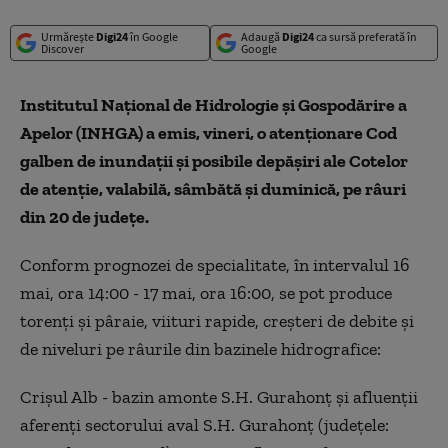
Urmărește
Digi24
în Google
Adaugă
Digi24
ca sursă preferată în
Discover
Google
Institutul Naţional de Hidrologie şi Gospodărire a
Apelor (INHGA) a emis, vineri, o atenţionare Cod
galben de inundaţii şi posibile depăşiri ale Cotelor
de atenţie, valabilă, sâmbătă şi duminică, pe râuri
din 20 de judeţe.
Conform prognozei de specialitate, în intervalul 16
mai, ora 14:00 - 17 mai, ora 16:00, se pot produce
torenţi şi pâraie, viituri rapide, creşteri de debite şi
de niveluri pe râurile din bazinele hidrografice:
Crişul Alb - bazin amonte S.H. Gurahonţ şi afluenţii
aferenţi sectorului aval S.H. Gurahonţ (judeţele: