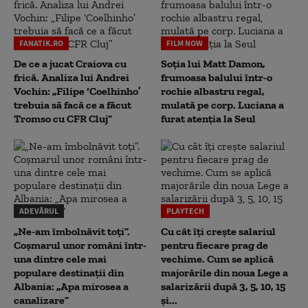
FANATIK.RO
FILM NOW
De ce a jucat Craiova cu
Soția lui Matt Damon,
frică. Analiza lui Andrei
frumoasa balului într-o
Vochin: „Filipe ‘Coelhinho’
rochie albastru regal,
trebuia să facă ce a făcut
mulată pe corp. Luciana a
Tromso cu CFR Cluj”
furat atenția la Seul
ADEVĂRUL
PLAYTECH
„Ne-am îmbolnăvit toți”.
Cu cât îți crește salariul
Coșmarul unor români într-
pentru fiecare prag de
una dintre cele mai
vechime. Cum se aplică
populare destinații din
majorările din noua Lege a
Albania: „Apa mirosea a
salarizării după 3, 5, 10, 15
canalizare”
și...