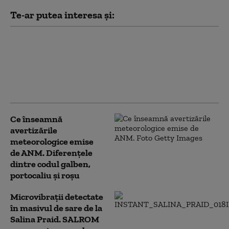
Te-ar putea interesa și:
Dunărea atinge un nou
prag critic: debitul la
intrarea în țară va coborî
sub recordul negativ din
1985
Ce înseamnă
avertizările
meteorologice emise
de ANM. Diferențele
dintre codul galben,
portocaliu și roșu
Microvibrații detectate
în masivul de sare de la
Salina Praid. SALROM