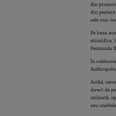
din proiectu
din peștera
cele mai ve
Pe baza aces
științifice,
Peninsula I
În colabora
Anthropolog
Astfel, cerc
direct de p
utilizată, 
sau uneltele