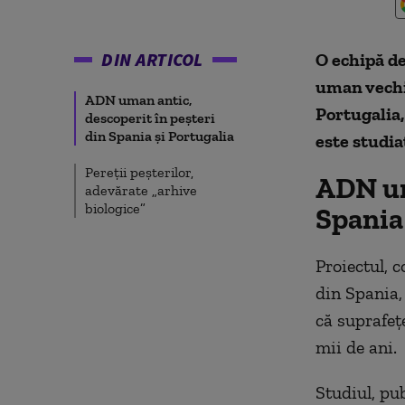
DIN ARTICOL
O echipă d
uman vechi 
ADN uman antic,
Portugalia,
descoperit în peșteri
din Spania și Portugalia
este studia
Pereții peșterilor,
ADN um
adevărate „arhive
biologice”
Spania
Proiectul, 
din Spania,
că suprafeț
mii de ani.
Studiul, pu