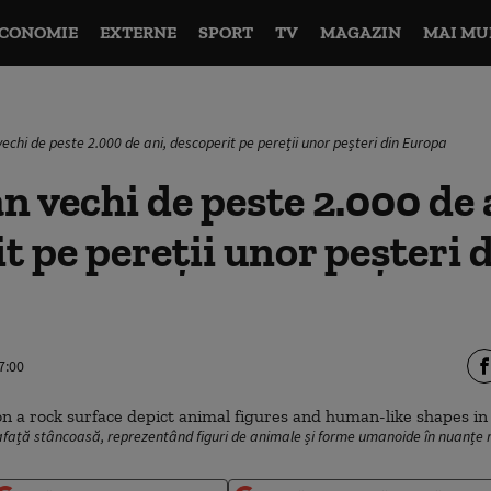
CONOMIE
EXTERNE
SPORT
TV
MAGAZIN
MAI MU
chi de peste 2.000 de ani, descoperit pe pereții unor peșteri din Europa
vechi de peste 2.000 de 
t pe pereții unor peșteri 
7:00
față stâncoasă, reprezentând figuri de animale și forme umanoide în nuanțe r