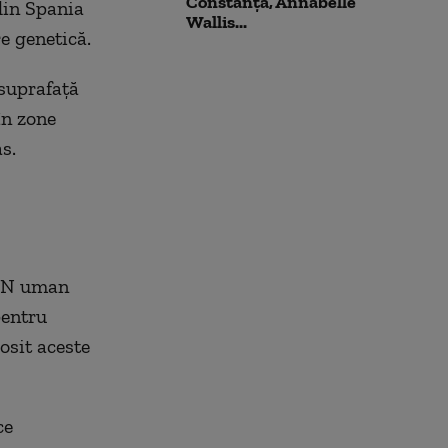
Constanța, Annabelle
din Spania
Wallis...
re genetică.
suprafață
în zone
s.
ADN uman
pentru
osit aceste
ce