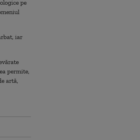
ologice pe
domeniul
rbat, iar
devărate
tea permite,
de artă,