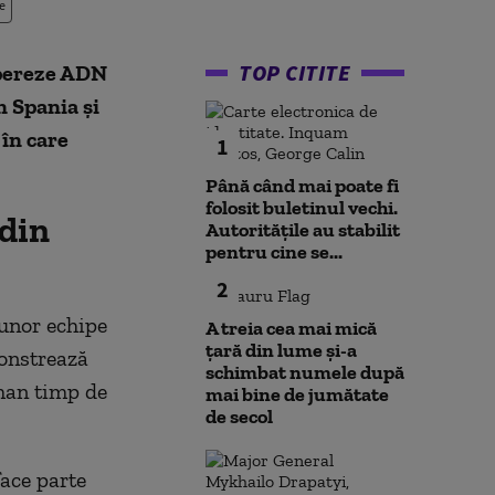
e
TOP CITITE
upereze ADN
n Spania și
în care
1
Până când mai poate fi
folosit buletinul vechi.
 din
Autoritățile au stabilit
pentru cine se...
2
 unor echipe
A treia cea mai mică
țară din lume și-a
monstrează
schimbat numele după
man timp de
mai bine de jumătate
de secol
face parte