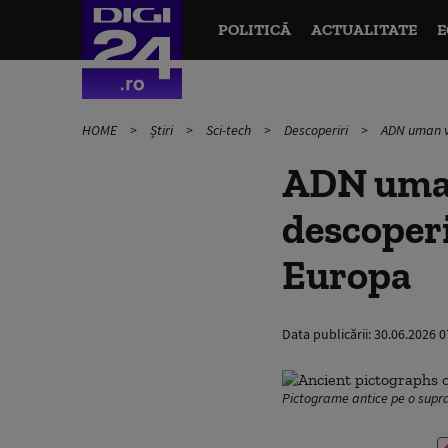
POLITICĂ
ACTUALITATE
E
HOME
Știri
Sci-tech
Descoperiri
ADN uman ve
ADN uman 
descoperi
Europa
Data publicării:
30.06.2026 0
Pictograme antice pe o supra