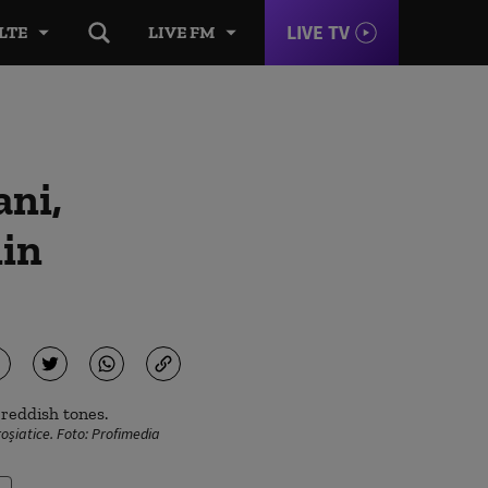
LIVE TV
LTE
LIVE FM
ani,
din
oșiatice. Foto: Profimedia