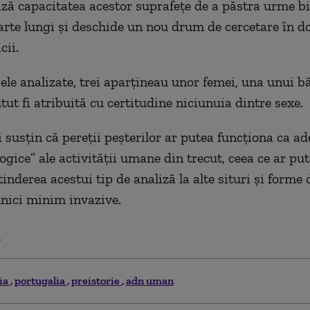
ă capacitatea acestor suprafețe de a păstra urme bi
arte lungi și deschide un nou drum de cercetare în 
cii.
ele analizate, trei aparțineau unor femei, una unui bă
ut fi atribuită cu certitudine niciunuia dintre sexe.
i susțin că pereții peșterilor ar putea funcționa ca a
ogice” ale activității umane din trecut, ceea ce ar pu
xtinderea acestui tip de analiză la alte situri și forme 
hnici minim invazive.
.
ia
portugalia
preistorie
adn uman