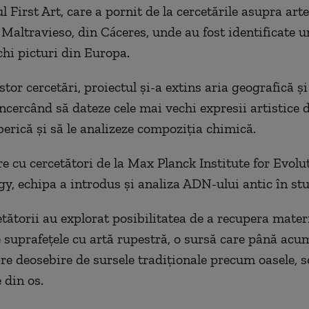
l First Art, care a pornit de la cercetările asupra art
 Maltravieso, din Cáceres, unde au fost identificate u
chi picturi din Europa.
tor cercetări, proiectul și-a extins aria geografică și
 încercând să dateze cele mai vechi expresii artistice 
berică și să le analizeze compoziția chimică.
re cu cercetători de la Max Planck Institute for Evolu
y, echipa a introdus și analiza ADN-ului antic în stu
etătorii au explorat posibilitatea de a recupera mater
e suprafețele cu artă rupestră, o sursă care până acu
spre deosebire de sursele tradiționale precum oasele, 
 din os.