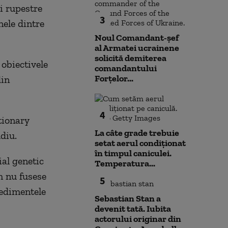
ei rupestre
3
nele dintre
Noul Comandant-șef
al Armatei ucrainene
solicită demiterea
 obiectivele
comandantului
Forțelor...
din
4
tionary
La câte grade trebuie
diu.
setat aerul condiționat
în timpul caniculei.
ial genetic
Temperatura...
m nu fusese
5
sedimentele
Sebastian Stan a
devenit tată. Iubita
actorului originar din