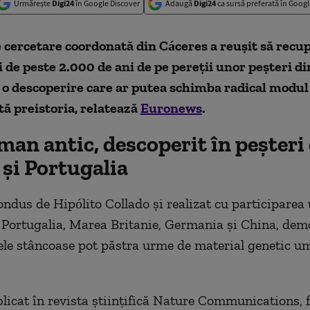
Urmărește
Digi24
în Google Discover
Adaugă
Digi24
ca sursă preferată în Googl
e cercetare coordonată din Cáceres a reușit să rec
de peste 2.000 de ani de pe pereții unor peșteri di
 o descoperire care ar putea schimba radical modul 
tă preistoria, relatează
Euronews
.
an antic, descoperit în peșteri
 și Portugalia
condus de Hipólito Collado și realizat cu participarea
 Portugalia, Marea Britanie, Germania și China, de
ele stâncoase pot păstra urme de material genetic u
blicat în revista științifică Nature Communications, 