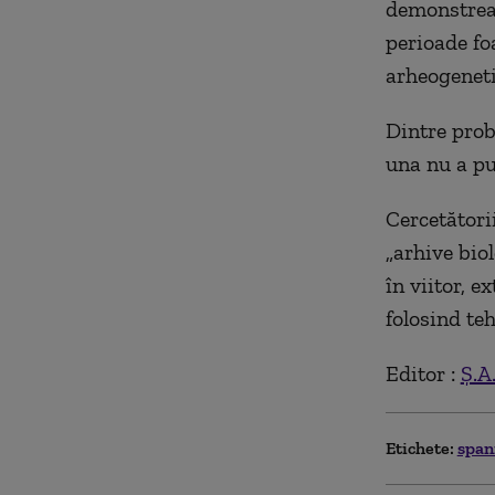
demonstreaz
perioade fo
arheogeneti
Dintre prob
una nu a put
Cercetători
„arhive biol
în viitor, e
folosind te
Editor :
Ș.A
Etichete:
span