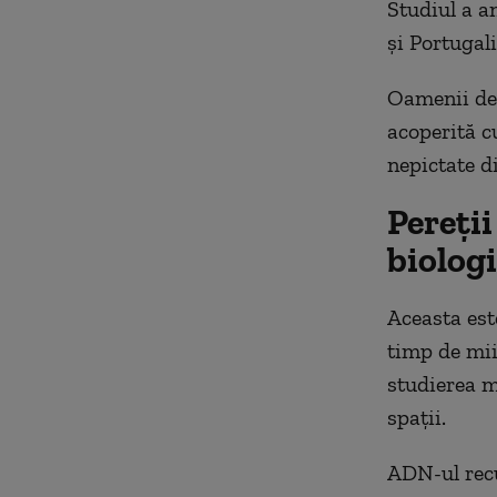
Studiul a a
și Portugali
Oamenii de 
acoperită c
nepictate d
Pereții
biologi
Aceasta est
timp de mii
studierea mo
spații.
ADN-ul recu