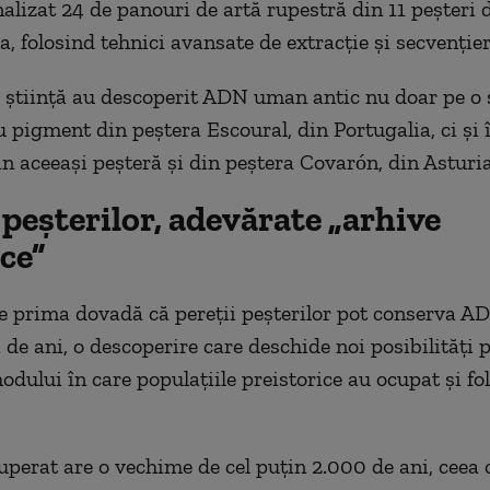
nalizat 24 de panouri de artă rupestră din 11 peșteri 
a, folosind tehnici avansate de extracție și secvenție
știință au descoperit ADN uman antic nu doar pe o 
u pigment din peștera Escoural, din Portugalia, ci și 
in aceeași peșteră și din peștera Covarón, din Asturia
 peșterilor, adevărate „arhive
ce”
e prima dovadă că pereții peșterilor pot conserva 
 de ani, o descoperire care deschide noi posibilități 
dului în care populațiile preistorice au ocupat și fol
perat are o vechime de cel puțin 2.000 de ani, ceea 