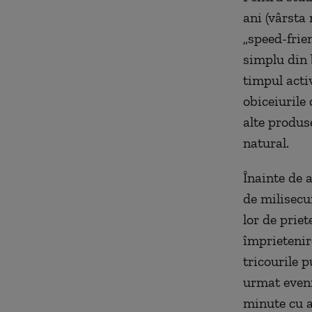
ani (vârsta
„speed-frien
simplu din 
timpul activ
obiceiurile
alte produs
natural.
Înainte de a
de milisecun
lor de priet
împrietenir
tricourile 
urmat eveni
minute cu a