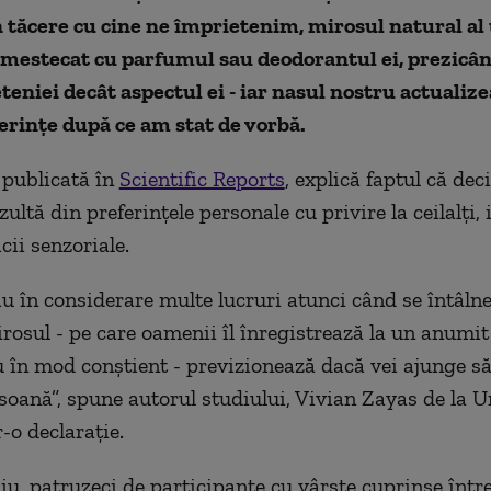
 tăcere cu cine ne împrietenim, mirosul natural al
amestecat cu parfumul sau deodorantul ei, prezicâ
teniei decât aspectul ei - iar nasul nostru actualize
erințe după ce am stat de vorbă.
 publicată în
Scientific Reports
, explică faptul că deci
zultă din preferințele personale cu privire la ceilalți, 
cii senzoriale.
u în considerare multe lucruri atunci când se întâlne
rosul - pe care oamenii îl înregistrează la un anumit 
u în mod conștient - previzionează dacă vei ajunge să
soană”, spune autorul studiului, Vivian Zayas de la U
r-o declarație.
iu, patruzeci de participante cu vârste cuprinse între