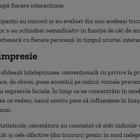
upă fiecare interacțiune.
ipanții au mirosit și au evaluat din nou aceleași trico
lor s-au schimbat semnificativ în funcție de cât de mu
orbească cu fiecare persoană în timpul scurtei interac
impresie
 sfidează înțelepciunea convențională cu privire la p
are, de obicei, pune accentul pe indicii vizuale precu
 și expresiile faciale. În timp ce ne concentrăm în mo
ea ce vedem, nasul nostru pare să influențeze în liniș
enim.
atisticile, cercetătorii au constatat că atât indiciile 
 cât și cele olfactive (din tricouri) prezic în mod inde