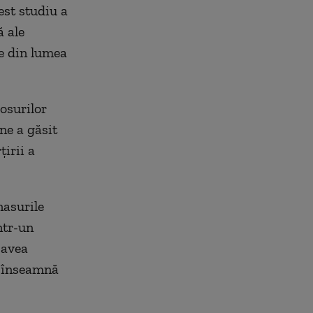
est studiu a
ă ale
le din lumea
rosurilor
ne a găsit
irii a
nasurile
ntr-un
 avea
e înseamnă