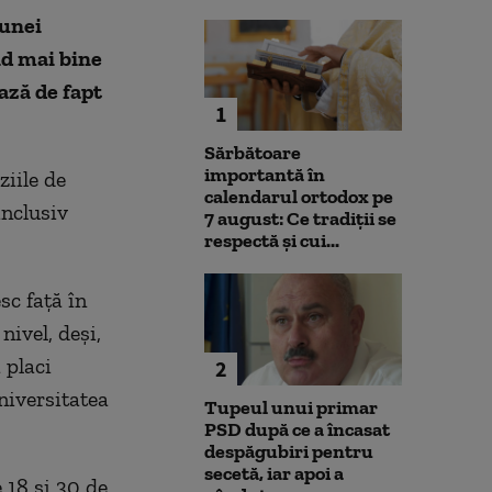
 unei
nd mai bine
ază de fapt
1
Sărbătoare
importantă în
ziile de
calendarul ortodox pe
inclusiv
7 august: Ce tradiții se
respectă și cui...
sc față în
nivel, deși,
 placi
2
niversitatea
Tupeul unui primar
PSD după ce a încasat
despăgubiri pentru
secetă, iar apoi a
 18 și 30 de