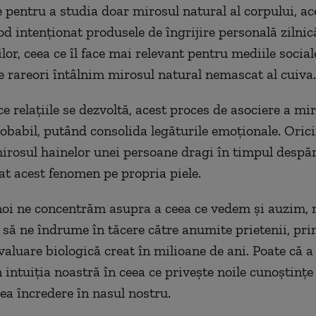
 pentru a studia doar mirosul natural al corpului, ac
od intenționat produsele de îngrijire personală zilnic
lor, ceea ce îl face mai relevant pentru mediile socia
re rareori întâlnim mirosul natural nemascat al cuiva.
e relațiile se dezvoltă, acest proces de asociere a mi
obabil, putând consolida legăturile emoționale. Orici
mirosul hainelor unei persoane dragi în timpul despărț
t acest fenomen pe propria piele.
noi ne concentrăm asupra a ceea ce vedem și auzim, 
 să ne îndrume în tăcere către anumite prietenii, pri
valuare biologică creat în milioane de ani. Poate că a
n intuiția noastră în ceea ce privește noile cunoștinț
vea încredere în nasul nostru.