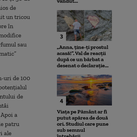
vândut...
nios de
it un tricou
re în
 modifice
3
arfumul sau
„Anna, ţine-ţi prostul
omatic”
acasă!”. Val de reacții
după ce un bărbat a
desenat o declarație...
sh-uri de 100
potențialul
entului de
4
ntâi
Viața pe Pământ ar fi
 Apoi a
putut apărea de două
de patru
ori. Studiul care pune
sub semnul
i ale
întrebării...