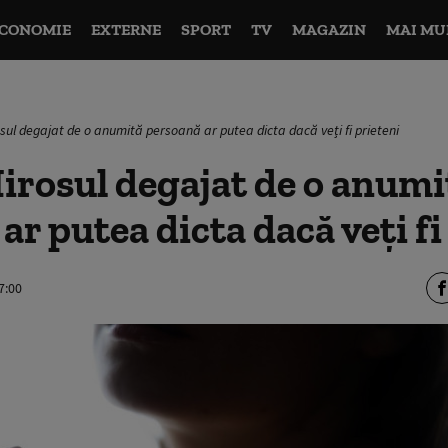
CONOMIE
EXTERNE
SPORT
TV
MAGAZIN
MAI MU
osul degajat de o anumită persoană ar putea dicta dacă veți fi prieteni
irosul degajat de o anumi
ar putea dicta dacă veți fi
7:00