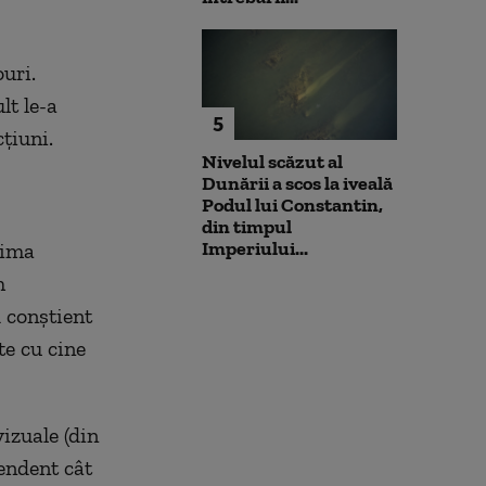
uri.
lt le-a
5
țiuni.
Nivelul scăzut al
Dunării a scos la iveală
Podul lui Constantin,
din timpul
Imperiului...
rima
m
d conștient
te cu cine
vizuale (din
pendent cât