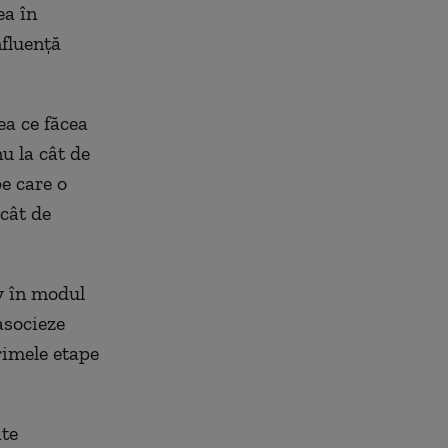
ea în
nfluență
ea ce făcea
u la cât de
e care o
cât de
iv în modul
asocieze
rimele etape
ate