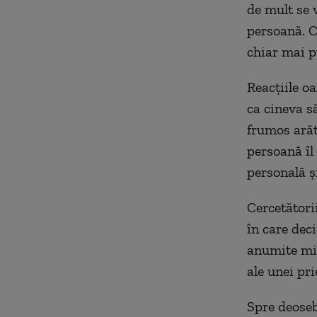
de mult se v
persoană. Cu
chiar mai p
Reacțiile o
ca cineva s
frumos arăt
persoană îl
personală ș
Cercetători
în care dec
anumite mir
ale unei pri
Spre deoseb