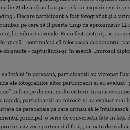
 medie 21 de ani) au luat parte la un experiment inge
ding”. Fiecare participant a fost fotografiat și a prim
bumbac pe care să îl poarte timp de aproximativ 12 o
ităților zilnice normale. Ei au fost instruiți să nu-și
 de igienă - continuând să folosească deodorantul, p
e obișnuite - capturându-și, în esență, „mirosul dipl
 se întâlni în persoană, participanții au vizionat fla
de ale fotografiilor altor participanți și au evaluat „
enie” în funcție de mai multe criterii. În ziua evenim
e rapidă, participanții au mirosit și au evaluat mai î
purtate de persoanele pe care urmau să le întâlnească.
mentul principal: o serie de conversații față în față 
proximativ zece parteneri diferiți, urmate de evaluăr