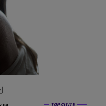
e
TOP CITITE
v ne