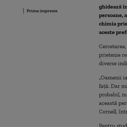
ghidează în
Prima impresie
persoane, 
chimia prie
aceste pref
Cercetarea,
prietenie re
diverse indi
„Oamenii ia
față. Dar mi
probabil, n
această per
Cornell, înt
Pentru stud