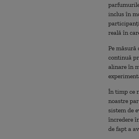
parfumurile
inclus în m
participanți
reală în ca
Pe măsură c
continuă pr
alinare în 
experimenta
În timp ce 
noastre par
sistem de e
încredere î
de fapt a a