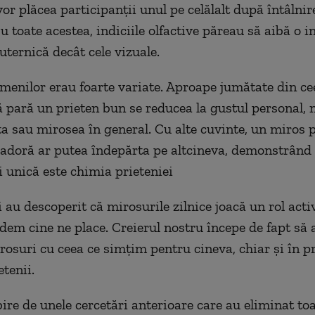
or plăcea participanții unul pe celălalt după întâlnir
 toate acestea, indiciile olfactive păreau să aibă o i
uternică decât cele vizuale.
amenilor erau foarte variate. Aproape jumătate din ce
ă pară un prieten bun se reducea la gustul personal, n
a sau mirosea în general. Cu alte cuvinte, un miros p
 adoră ar putea îndepărta pe altcineva, demonstrând 
i unică este chimia prieteniei
i au descoperit că mirosurile zilnice joacă un rol act
idem cine ne place. Creierul nostru începe de fapt să 
osuri cu ceea ce simțim pentru cineva, chiar și în p
etenii.
ire de unele cercetări anterioare care au eliminat to