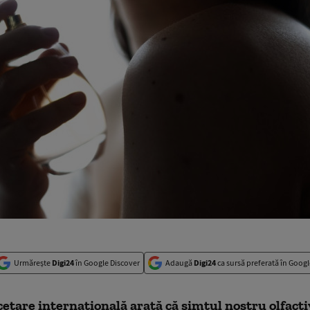
Urmărește
Digi24
în Google Discover
Adaugă
Digi24
ca sursă preferată în Googl
etare internațională arată că simțul nostru olfacti