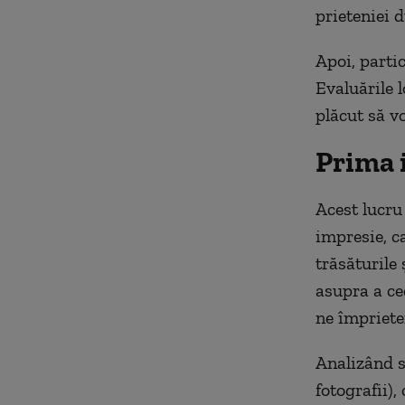
prieteniei d
Apoi, partic
Evaluările 
plăcut să v
Prima 
Acest lucru
impresie, c
trăsăturile
asupra a ce
ne împriet
Analizând st
fotografii),