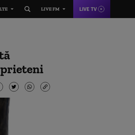
LIVE TV
LTE
LIVE FM
tă
 prieteni