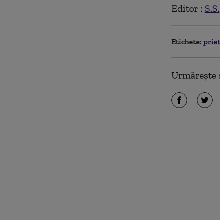
Editor :
S.S.
Etichete:
prie
Urmărește ș