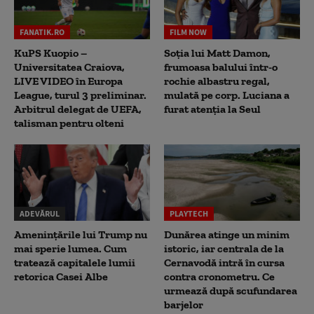
FANATIK.RO
FILM NOW
KuPS Kuopio –
Soția lui Matt Damon,
Universitatea Craiova,
frumoasa balului într-o
LIVE VIDEO în Europa
rochie albastru regal,
League, turul 3 preliminar.
mulată pe corp. Luciana a
Arbitrul delegat de UEFA,
furat atenția la Seul
talisman pentru olteni
ADEVĂRUL
PLAYTECH
Amenințările lui Trump nu
Dunărea atinge un minim
mai sperie lumea. Cum
istoric, iar centrala de la
tratează capitalele lumii
Cernavodă intră în cursa
retorica Casei Albe
contra cronometru. Ce
urmează după scufundarea
barjelor