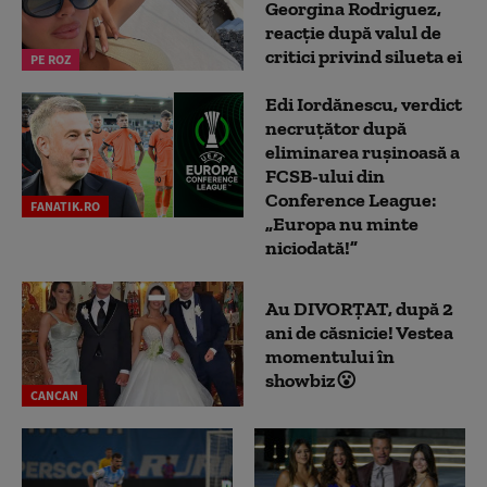
Georgina Rodriguez,
reacție după valul de
critici privind silueta ei
PE ROZ
Edi Iordănescu, verdict
necruțător după
eliminarea rușinoasă a
FCSB-ului din
Conference League:
FANATIK.RO
„Europa nu minte
niciodată!”
Au DIVORȚAT, după 2
ani de căsnicie! Vestea
momentului în
showbiz😮
CANCAN