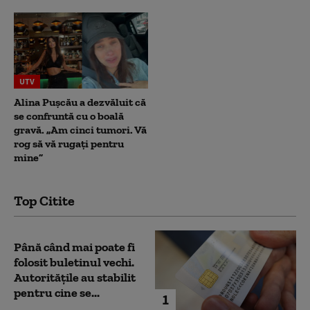
UTV
Alina Pușcău a dezvăluit că
se confruntă cu o boală
gravă. „Am cinci tumori. Vă
rog să vă rugați pentru
mine”
Top Citite
Până când mai poate fi
folosit buletinul vechi.
Autoritățile au stabilit
pentru cine se...
1