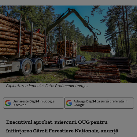
Exploatarea lemnului. Foto: Profimedia Images
Urmărește
Digi24
în Google
Adaugă
Digi24
ca sursă preferată în
Discover
Google
Executivul aprobat, miercuri, OUG pentru
înființarea Gărzii Forestiere Naționale, anunță