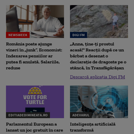
NEWSWEEK
DIGI FM
România poate ajunge
„Anna, ţine-ţi prostul
vineri în „junk”. Economist:
acasă!" Reacţii după ce un
Indexarea pensiilor ar
bărbat a desenat o
putea fi anulată. Salariile,
declaraţie de dragoste pe o
reduse
stâncă, în Transfăgărăşan
Descarcă aplicația Digi FM
EDITIADEDIMINEATA.RO
ADEVARUL
Parlamentul European a
Inteligența artificială
lansat un joc gratuit în care
transformă