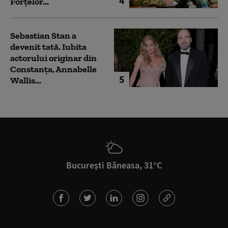
4
Forțelor...
Sebastian Stan a
devenit tată. Iubita
actorului originar din
Constanța, Annabelle
5
Wallis...
București Băneasa, 31°C