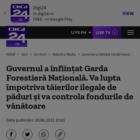
Digi24
VIEW
m.digi24.ro
FREE - In Google Play
LIVE TV
LIVE FM
HOME
Știri
Sci-tech
Natură și Mediu
Guvernul a înființat Garda Forestieră Națională. Va lupta împotriva tăierilor ilegale de păduri și va controla fondurile de vânătoare
Guvernul a înființat Garda
Forestieră Națională. Va lupta
împotriva tăierilor ilegale de
păduri și va controla fondurile de
vânătoare
Data publicării:
30.06.2021 19:41