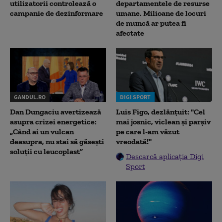
utilizatorii controlează o
departamentele de resurse
campanie de dezinformare
umane. Milioane de locuri
de muncă ar putea fi
afectate
GANDUL.RO
DIGI SPORT
Dan Dungaciu avertizează
Luis Figo, dezlănțuit: "Cel
asupra crizei energetice:
mai josnic, viclean și parșiv
„Când ai un vulcan
pe care l-am văzut
deasupra, nu stai să găsești
vreodată!"
soluții cu leucoplast”
Descarcă aplicația Digi
Sport