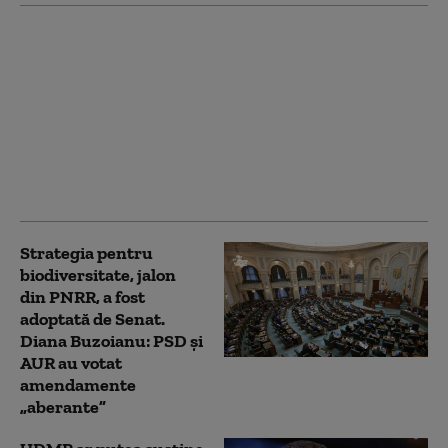
Agricultorii se opun
reluării serviciilor
Sistemului
Antigrindină și vor o
evaluare
independentă. Planul
Ministerului
Agriculturii
Strategia pentru
biodiversitate, jalon
din PNRR, a fost
adoptată de Senat.
Diana Buzoianu: PSD și
AUR au votat
amendamente
„aberante”