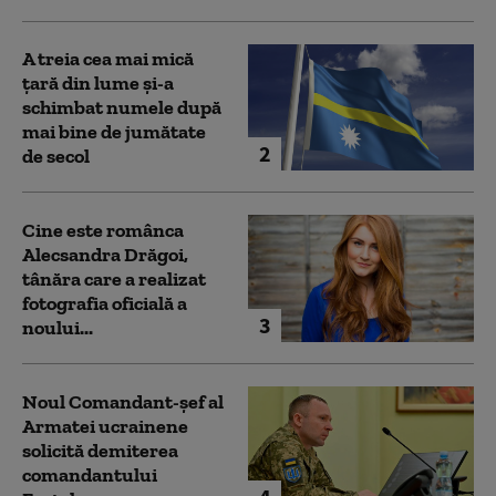
A treia cea mai mică
țară din lume și-a
schimbat numele după
mai bine de jumătate
2
de secol
Cine este românca
Alecsandra Drăgoi,
tânăra care a realizat
fotografia oficială a
3
noului...
Noul Comandant-șef al
Armatei ucrainene
solicită demiterea
comandantului