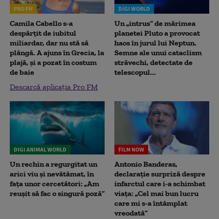
PRO FM
DIGI WORLD
Camila Cabello s-a
Un „intrus” de mărimea
despărțit de iubitul
planetei Pluto a provocat
miliardar, dar nu stă să
haos în jurul lui Neptun.
plângă. A ajuns în Grecia, la
Semne ale unui cataclism
plajă, și a pozat în costum
străvechi, detectate de
de baie
telescopul...
Descarcă aplicația Pro FM
DIGI ANIMAL WORLD
FILM NOW
Un rechin a regurgitat un
Antonio Banderas,
arici viu și nevătămat, în
declarație surpriză despre
fața unor cercetători: „Am
infarctul care i-a schimbat
reușit să fac o singură poză”
viața: „Cel mai bun lucru
care mi s-a întâmplat
vreodată”