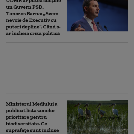
UDMR ar putea susține
un Guvern PSD.
Tanczos Barna: „Avem
nevoie de Executiv cu
puteri depline”. Când s-
ar încheia criza politică
Tanczos Barna: S-a
format o majoritate
ciudată pentru legea
ANI. E inadmisibil să
facem amendamente
cu țintă la o persoană
Ministerul Mediului a
publicat lista zonelor
prioritare pentru
biodiversitate. Ce
suprafețe sunt incluse