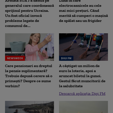
Armata SUA l-a demis pe
Luna în care
generalul care coordonează
electrocasnicele au cele
sprijinul pentru Ucraina.
mai mici prețuri. Când
Un fost oficial invocă
merită să cumperi o mașină
probleme legate de
de spălat sau un frigider
consumul de...
NEWSWEEK
DIGI FM
Care pensionari au dreptul
A câștigat un milion de
la pensie suplimentară?
euro la loterie, apoi a
Trebuie depusă cerere să o
aruncat biletul la gunoi.
primești? Despre ce sume
Gestul făcut muncitorii de
vorbim?
la salubritate
Descarcă aplicația Digi FM