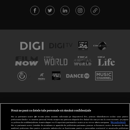
TERMENI ȘI CONDIȚII
POLITICA DE CONFIDENȚIALITATE
Nouă ne pasă ca datele tale personale să rămână confidențiale
Noi și partenerii noștri
30
stocăm și/sau accesăm informații pe dispozitivul dvs., precum identificatorii cookie unici pentru
prelucrarea datelor cu caracter personal. Puteți accepta sau gestiona alegerile dvs. făcând clic mai jos sau în orice moment, pe pagina
ABONARE DIGI TV
cu politica de confidențialitate. Aceste alegeri vor fi raportate partenerilor noștri și nu vă vor afecta navigarea.
Mai multe detalii
Noi si partenerii nostri (retelele de socializare si agentiile de publicitate partenere, precum si furnizorii nostri de servicii de date
analitice) prelucram date pentru a permite website-ului sa functioneze, pentru a personaliza continutul si anunturile publicitare