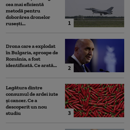
cea mai eficientă
metodă pentru
doborârea dronelor
1
rusești...
Drona care a explodat
în Bulgaria, aproape de
România, a fost
identificată. Ce arată...
2
Legătura dintre
consumul de ardei iute
și cancer. Ce a
descoperit un nou
3
studiu