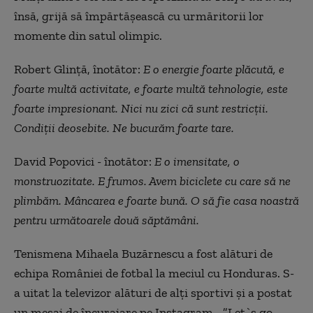
însă, grijă să împărtășească cu urmăritorii lor
momente din satul olimpic.
Robert Glință, înotător:
E o energie foarte plăcută, e
foarte multă activitate, e foarte multă tehnologie, este
foarte impresionant. Nici nu zici că sunt restricții.
Condiții deosebite. Ne bucurăm foarte tare.
David Popovici - înotător:
E o imensitate, o
monstruozitate. E frumos. Avem biciclete cu care să ne
plimbăm. Mâncarea e foarte bună. O să fie casa noastră
pentru următoarele două săptămâni.
Tenismena Mihaela Buzărnescu a fost alături de
echipa României de fotbal la meciul cu Honduras. S-
a uitat la televizor alături de alți sportivi și a postat
un mesaj de încurajare pe Instagram - ”Let`s go