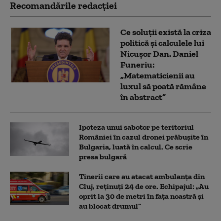
Recomandările redacţiei
Ce soluții există la criza
politică și calculele lui
Nicușor Dan. Daniel
Funeriu:
„Matematicienii au
luxul să poată rămâne
în abstract”
Ipoteza unui sabotor pe teritoriul
României în cazul dronei prăbușite în
Bulgaria, luată în calcul. Ce scrie
presa bulgară
Tinerii care au atacat ambulanța din
Cluj, reținuți 24 de ore. Echipajul: „Au
oprit la 30 de metri în fața noastră și
au blocat drumul”