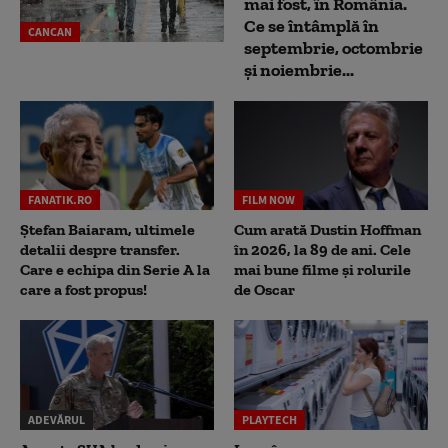
mai fost, în România.
Ce se întâmplă în
CANCAN
septembrie, octombrie
și noiembrie...
FANATIK.RO
FILM NOW
Ștefan Baiaram, ultimele
Cum arată Dustin Hoffman
detalii despre transfer.
în 2026, la 89 de ani. Cele
Care e echipa din Serie A la
mai bune filme și rolurile
care a fost propus!
de Oscar
ADEVĂRUL
PLAYTECH