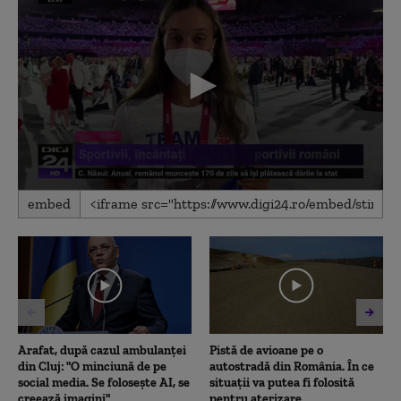
0
embed
seconds
of
2
minutes,
20
seconds
Arafat, după cazul ambulanței
Pistă de avioane pe o
din Cluj: "O minciună de pe
autostradă din România. În ce
social media. Se folosește AI, se
situații va putea fi folosită
creează imagini"
pentru aterizare