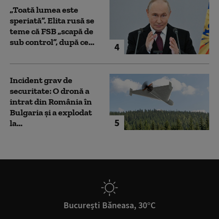
„Toată lumea este
speriată”. Elita rusă se
teme că FSB „scapă de
sub control”, după ce...
4
Incident grav de
securitate: O dronă a
intrat din România în
Bulgaria şi a explodat
5
la...
București Băneasa, 30°C