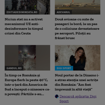
EDITIADEDIMINEATA.RO
ADEVARUL
Niciun stat nu a activat
Două avioane cu sute de
mecanismul UE anti-
pasageri la bord, la un pas
dezinformare în timpul
de o coliziune devastatoare
crizei din Ceuta
pe aeroport. Piloții au
frânat brusc
GANDUL.RO
DIGI SPORT
În timp ce România și
Noul portar de la Dinamo i-
Europa fierb la peste 40°C,
a atras atenția unei actrițe
într-o țară din America de
din România: ”Am fost
Sud a început o ninsoare ca-
împreună în altă viață”
n povești: Pârtiile s-au...
Descarcă aplicația Digi
Sport