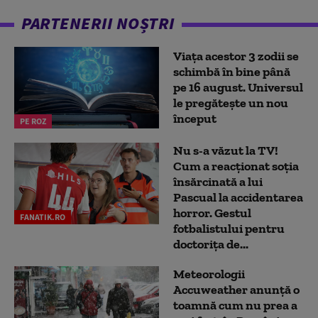
PARTENERII NOȘTRI
Viața acestor 3 zodii se
schimbă în bine până
pe 16 august. Universul
le pregătește un nou
început
PE ROZ
Nu s-a văzut la TV!
Cum a reacţionat soţia
însărcinată a lui
Pascual la accidentarea
horror. Gestul
FANATIK.RO
fotbalistului pentru
doctoriţa de...
Meteorologii
Accuweather anunță o
toamnă cum nu prea a