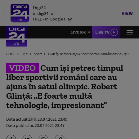
Digi24
VIEW
m.digi24.ro
FREE - In Google Play
LIVE TV
LIVE FM
HOME
Știri
Sport
Cum își petrec timpul liber sportivii români care au ajuns în satul olimpic. Robert Glință: „E foarte multă tehnologie, impresionant”
VIDEO
Cum își petrec timpul
liber sportivii români care au
ajuns în satul olimpic. Robert
Glință: „E foarte multă
tehnologie, impresionant”
Data actualizării:
23.07.2021 23:49
Data publicării:
23.07.2021 23:47