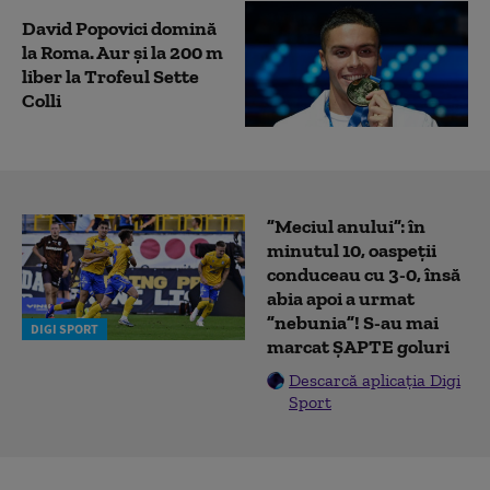
David Popovici domină
la Roma. Aur și la 200 m
liber la Trofeul Sette
Colli
”Meciul anului”: în
minutul 10, oaspeții
conduceau cu 3-0, însă
abia apoi a urmat
”nebunia”! S-au mai
DIGI SPORT
marcat ȘAPTE goluri
Descarcă aplicația Digi
Sport