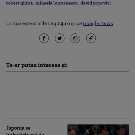
robert glinţă
mihaela buzarnescu
david popovici
Urmărește știrile Digi24.ro și pe
Google News
Te-ar putea interesa și:
Japonia, sufocată de
valul de căldură. Peste
450 de oameni au ajuns
la spital într-o singură
zi la Tokyo
Japonia se
îndepărtează de