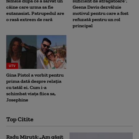
femeie după ce a salvat un
suficient de atrăgătoare”.
câine care urma sa fie
Geena Davis dezvăluie
eutanasiat. Patrupedul are
motivul pentru care a fost
o rasă extrem de rară
refuzată pentru un rol
principal
UTV
Gina Pistol a vorbit pentru
prima dată despre relația
cu tatăl ei. Cum i-a
schimbat viața fiica sa,
Josephine
Top Citite
Radu Miruță: „Am găsit