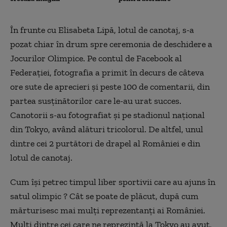
În frunte cu Elisabeta Lipă, lotul de canotaj, s-a
pozat chiar în drum spre ceremonia de deschidere a
Jocurilor Olimpice. Pe contul de Facebook al
Federației, fotografia a primit în decurs de câteva
ore sute de aprecieri și peste 100 de comentarii, din
partea susținătorilor care le-au urat succes.
Canotorii s-au fotografiat și pe stadionul național
din Tokyo, având alături tricolorul. De altfel, unul
dintre cei 2 purtători de drapel al României e din
lotul de canotaj.
Cum își petrec timpul liber sportivii care au ajuns în
satul olimpic ? Cât se poate de plăcut, după cum
mărturisesc mai mulți reprezentanți ai României.
Mulți dintre cei care ne reprezintă la Tokyo au avut,