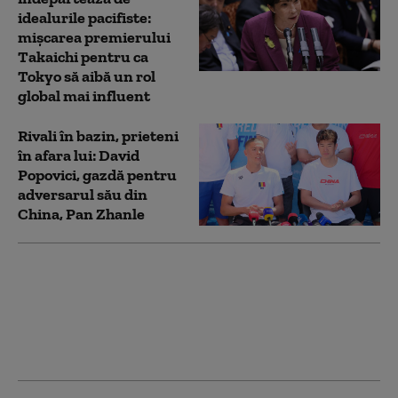
idealurile pacifiste:
mișcarea premierului
Takaichi pentru ca
Tokyo să aibă un rol
global mai influent
Rivali în bazin, prieteni
în afara lui: David
Popovici, gazdă pentru
adversarul său din
China, Pan Zhanle
CIO: Sportivii ruşi sunt
din nou admişi la
Jocurile Olimpice, dar
fără imn şi fără drapel