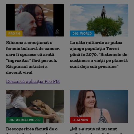
PRO FM
DIGI WORLD
Rihanna a emoționat o
La câte miliarde ar putea
femeie bolnavă de cancer,
ajunge populația Terrei
care îi spusese că arată
până în 2070. "Sistemele de
"îngrozitor" fără perucă.
susținere a vieții pe planetă
Răspunsul artistei a
sunt deja sub presiune"
devenit viral
Descarcă aplicația Pro FM
DIGI ANIMAL WORLD
FILM NOW
Descoperirea făcută de o
„Mi s-a spus că nu sunt