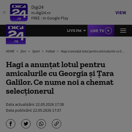
Digi24
VIEW
m.digi24.ro
FREE - In Google Play
LIVE TV
LIVE FM
HOME
Știri
Sport
Fotbal
Hagi a anunţat lotul pentru amicalurile cu Georgia şi Ţara Galilor. Ce nume noi a chemat selecționerul
Hagi a anunţat lotul pentru
amicalurile cu Georgia şi Ţara
Galilor. Ce nume noi a chemat
selecționerul
Data actualizării:
22.05.2026 17:38
Data publicării:
22.05.2026 17:37