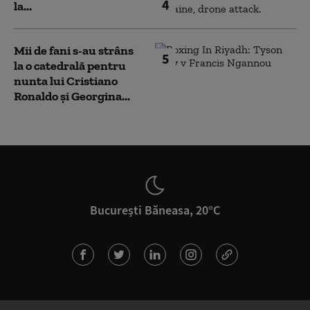
4
la...
Mii de fani s-au strâns
5
la o catedrală pentru
nunta lui Cristiano
Ronaldo şi Georgina...
București Băneasa, 20°C