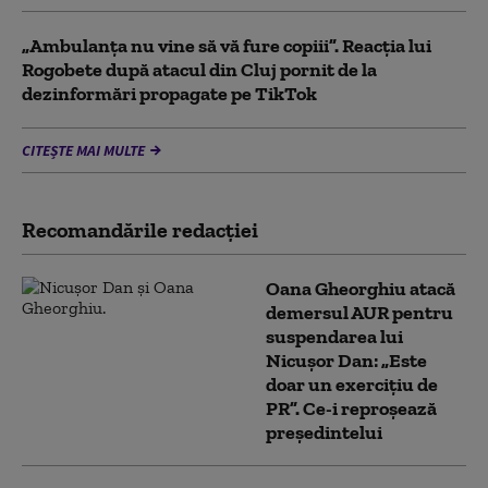
„Ambulanța nu vine să vă fure copiii”. Reacția lui
Rogobete după atacul din Cluj pornit de la
dezinformări propagate pe TikTok
CITEȘTE MAI MULTE
Recomandările redacţiei
Oana Gheorghiu atacă
demersul AUR pentru
suspendarea lui
Nicușor Dan: „Este
doar un exercițiu de
PR”. Ce-i reproșează
președintelui