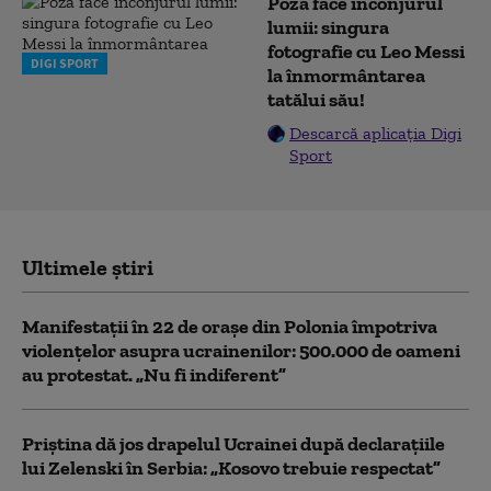
Poza face înconjurul
lumii: singura
fotografie cu Leo Messi
DIGI SPORT
la înmormântarea
tatălui său!
Descarcă aplicația Digi
Sport
Ultimele știri
Manifestații în 22 de orașe din Polonia împotriva
violențelor asupra ucrainenilor: 500.000 de oameni
au protestat. „Nu fi indiferent”
Priștina dă jos drapelul Ucrainei după declarațiile
lui Zelenski în Serbia: „Kosovo trebuie respectat”