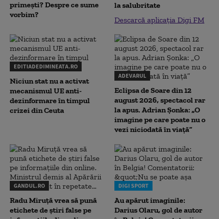
primești? Despre ce sume
la salubritate
vorbim?
Descarcă aplicația Digi FM
EDITIADEDIMINEATA.RO
ADEVARUL
Niciun stat nu a activat
Eclipsa de Soare din 12
mecanismul UE anti-
august 2026, spectacol rar
dezinformare în timpul
la apus. Adrian Șonka: „O
crizei din Ceuta
imagine pe care poate nu o
vezi niciodată în viață”
GANDUL.RO
DIGI SPORT
Radu Miruţă vrea să pună
Au apărut imaginile:
etichete de știri false pe
Darius Olaru, gol de autor