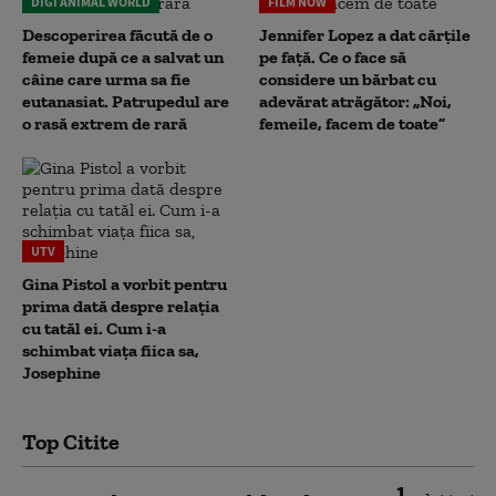
DIGI ANIMAL WORLD
FILM NOW
Descoperirea făcută de o
Jennifer Lopez a dat cărțile
femeie după ce a salvat un
pe față. Ce o face să
câine care urma sa fie
considere un bărbat cu
eutanasiat. Patrupedul are
adevărat atrăgător: „Noi,
o rasă extrem de rară
femeile, facem de toate”
UTV
Gina Pistol a vorbit pentru
prima dată despre relația
cu tatăl ei. Cum i-a
schimbat viața fiica sa,
Josephine
Top Citite
1