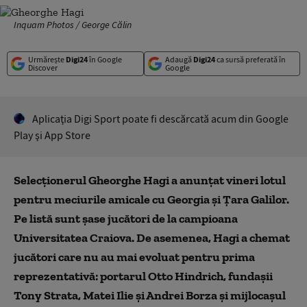
Inquam Photos / George Călin
Urmărește
Digi24
în Google
Adaugă
Digi24
ca sursă preferată în
Discover
Google
Aplicaţia Digi Sport poate fi descărcată acum din Google
Play şi App Store
Selecţionerul Gheorghe Hagi a anunțat vineri lotul
pentru meciurile amicale cu Georgia şi Ţara Galilor.
Pe listă sunt şase jucători de la campioana
Universitatea Craiova. De asemenea, Hagi a chemat
jucători care nu au mai evoluat pentru prima
reprezentativă: portarul Otto Hindrich, fundaşii
Tony Strata, Matei Ilie şi Andrei Borza şi mijlocaşul