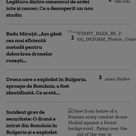
Legătura dintre consumul de ardei
iute și cancer. Ce a descoperit un nou
studiu
Radu Miruță: „Am găsit
2
cea mai eficientă
metodă pentru
doborârea dronelor
rusești...
3
Drona care a explodat în Bulgaria,
aproape de România, a fost
identificată. Ce arată...
Incident grav de
securitate: O dronă a
intrat din România în
Bulgaria şi a explodat