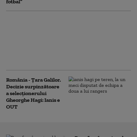
fotbal”
România a învins Ţara
Galilor, într-un meci
amical jucat pe
stadionul Steaua,
primul acasă de la
revenirea lui Hagi la
naţională
România - Țara Galilor.
Decizie surpinzătoare
a selecționerului
Gheorghe Hagi: Ianis e
OUT