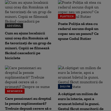
PLAYTECH
Poate Poliția să stea cu
ADEVĂRUL
radarul ascuns după un
Cum au ajuns localnicii
copac sau un panou? Ce
unui oraș din România să
spune Codul Rutier
fie terorizați de un grup de
minori. Copiii se filmează
făcând cascadorii pe
biciclete
DIGI FM
NEWSWEEK
A câștigat un milion de
Care pensionari au dreptul
euro la loterie, apoi a
la pensie suplimentară?
aruncat biletul la gunoi.
Trebuie depusă cerere să o
Gestul făcut muncitorii de