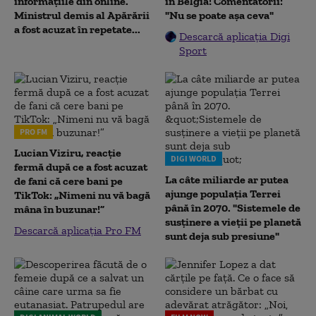
informațiile din online.
în Belgia! Comentatorii:
Ministrul demis al Apărării
"Nu se poate așa ceva"
a fost acuzat în repetate...
Descarcă aplicația Digi
Sport
PRO FM
Lucian Viziru, reacție
DIGI WORLD
fermă după ce a fost acuzat
La câte miliarde ar putea
de fani că cere bani pe
ajunge populația Terrei
TikTok: „Nimeni nu vă bagă
până în 2070. "Sistemele de
mâna în buzunar!”
susținere a vieții pe planetă
Descarcă aplicația Pro FM
sunt deja sub presiune"