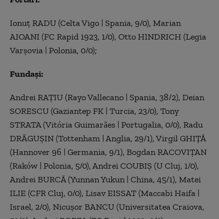
Ionuţ RADU (Celta Vigo | Spania, 9/0), Marian
AIOANI (FC Rapid 1923, 1/0), Otto HINDRICH (Legia
Varşovia | Polonia, 0/0);
Fundași:
Andrei RAŢIU (Rayo Vallecano | Spania, 38/2), Deian
SORESCU (Gaziantep FK | Turcia, 23/0), Tony
STRATA (Vitória Guimarães | Portugalia, 0/0), Radu
DRĂGUŞIN (Tottenham | Anglia, 29/1), Virgil GHIŢĂ
(Hannover 96 | Germania, 9/1), Bogdan RACOVIŢAN
(Raków | Polonia, 5/0), Andrei COUBIŞ (U Cluj, 1/0),
Andrei BURCĂ (Yunnan Yukun | China, 45/1), Matei
ILIE (CFR Cluj, 0/0), Lisav EISSAT (Maccabi Haifa |
Israel, 2/0), Nicuşor BANCU (Universitatea Craiova,