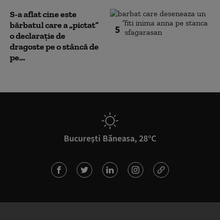
S-a aflat cine este
bărbatul care a „pictat”
5
o declarație de
dragoste pe o stâncă de
pe...
București Băneasa, 28°C