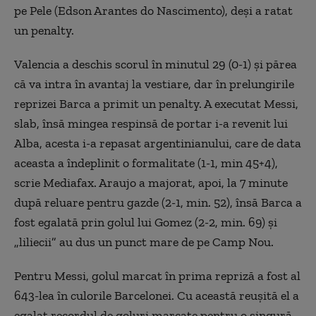
pe Pele (Edson Arantes do Nascimento), deși a ratat
un penalty.
Valencia a deschis scorul în minutul 29 (0-1) și părea
că va intra în avantaj la vestiare, dar în prelungirile
reprizei Barca a primit un penalty. A executat Messi,
slab, însă mingea respinsă de portar i-a revenit lui
Alba, acesta i-a repasat argentinianului, care de data
aceasta a îndeplinit o formalitate (1-1, min 45+4),
scrie Mediafax. Araujo a majorat, apoi, la 7 minute
după reluare pentru gazde (2-1, min. 52), însă Barca a
fost egalată prin golul lui Gomez (2-2, min. 69) și
„liliecii” au dus un punct mare de pe Camp Nou.
Pentru Messi, golul marcat în prima repriză a fost al
643-lea în culorile Barcelonei. Cu această reușită el a
egalat recordul de goluri marcate pentru o singură