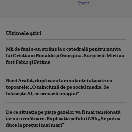
Sport
Ultimele știri
Mii de fani s-au strâns la o catedrală pentru nunta
lui Cristiano Ronaldo şi Georgina. Surpriză: Mirii au
fost Fabio şi Fatima
Raed Arafat, după cazul ambulanței atacate cu
topoarele: „O minciună de pe social media. Se
folosește AI, se creează imagini”
De ce situaţia pe piaţa gazelor va fi mai tensionată
iarna următoare. Explicația șefului AEI: „Ar putea
duce la preţuri mai mari”