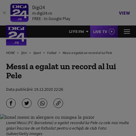
Digi24
VIEW
m.digi24.ro
FREE - In Google Play
LIVE TV
LIVE FM
HOME
Știri
Sport
Fotbal
Messi a egalat un record al lui Pele
Messi a egalat un record al lui
Pele
Data publicării:
19.12.2020 22:26
Lionel Messi (FC Barcelona) a egalat recordul lui Pele cu cele mai multe
goluri înscrise de un fotbalist pentru o echipă de club Foto:
Guliver/Getty Images