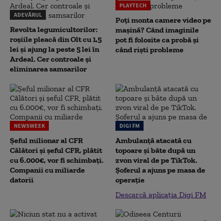
PLAYTECH
ADEVĂRUL
Poți monta camere video pe
Revolta legumicultorilor:
mașină? Când imaginile
roșiile pleacă din Olt cu 1,5
pot fi folosite ca probă și
lei și ajung la peste 5 lei în
când riști probleme
Ardeal. Cer controale și
eliminarea samsarilor
NEWSWEEK
DIGI FM
Șeful milionar al CFR
Ambulanță atacată cu
Călători și șeful CFR, plătit
topoare și bâte după un
cu 6.000€, vor fi schimbați.
zvon viral de pe TikTok.
Companii cu miliarde
Șoferul a ajuns pe masa de
datorii
operație
Descarcă aplicația Digi FM