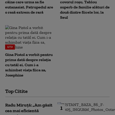
câine care urma sa fie
covorul roșu. Tablou
eutanasiat. Patrupedul are
superb de familie alături de
o rasă extrem de rară
două dintre fiicele lor, la
Seul
UTV
Gina Pistol a vorbit pentru
prima dată despre relația
cu tatăl ei. Cum i-a
schimbat viața fiica sa,
Josephine
Top Citite
Radu Miruță: „Am găsit
1
cea mai eficientă