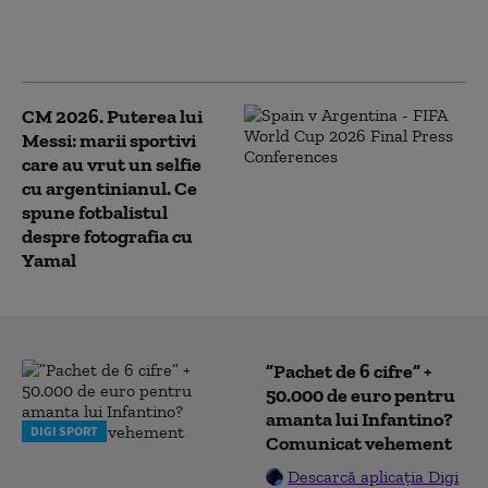
CM 2026. Prima reacție a lui Lionel
Messi după înfrângerea din finala
Cupei Mondiale
CM 2026. Puterea lui
Messi: marii sportivi
care au vrut un selfie
cu argentinianul. Ce
spune fotbalistul
despre fotografia cu
Yamal
”Pachet de 6 cifre” +
50.000 de euro pentru
amanta lui Infantino?
DIGI SPORT
Comunicat vehement
Descarcă aplicația Digi