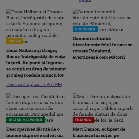
DIGI WORLD
Oamenii schimbă
PRO FM
literalmente felul în care se
Dana Nălbaru și Dragoș
rotește Pământul,
Bucur, îndrăgostiți de viața
avertizează cercetătorii
la țară. Au pomi și legume,
se ocupă cu drag de pământ
și culeg roadele muncii lor
Descarcă aplicația Pro FM
DIGI ANIMAL WORLD
FILM NOW
Descoperirea făcută de o
Matt Damon, eclipsat de
femeie după ce a salvat un
frumoasa lui soție, pe