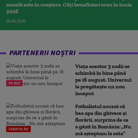
socială este în creștere. Câți beneficiari erau în iunie
2026
08.08.2026
PARTENERII NOȘTRI
Viața acestor 3 zodii se
schimbă în bine până
pe 16 august. Universul
PE ROZ
le pregătește un nou
început
Fotbalistul acuzat că
bea apa din ghivece și
florării, surprins de ce
a găsit în România: „Nu
FANATIK.RO
mă așteptam la asta”