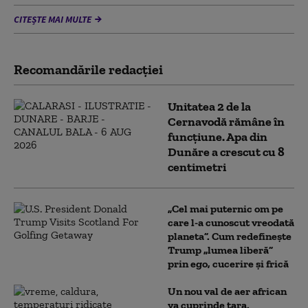
CITEȘTE MAI MULTE
Recomandările redacţiei
Unitatea 2 de la
Cernavodă rămâne în
funcțiune. Apa din
Dunăre a crescut cu 8
centimetri
„Cel mai puternic om pe
care l-a cunoscut vreodată
planeta”. Cum redefinește
Trump „lumea liberă”
prin ego, cucerire și frică
Un nou val de aer african
va cuprinde țara.