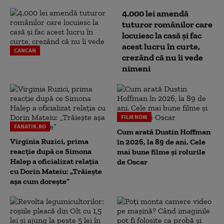
4.000 lei amendă
tuturor românilor care
locuiesc la casă și fac
acest lucru în curte,
CANCAN
crezând că nu îi vede
nimeni
FILM NOW
FANATIK.RO
Cum arată Dustin Hoffman
Virginia Ruzici, prima
în 2026, la 89 de ani. Cele
reacție după ce Simona
mai bune filme și rolurile
Halep a oficializat relația
de Oscar
cu Dorin Mateiu: „Trăiește
așa cum dorește”