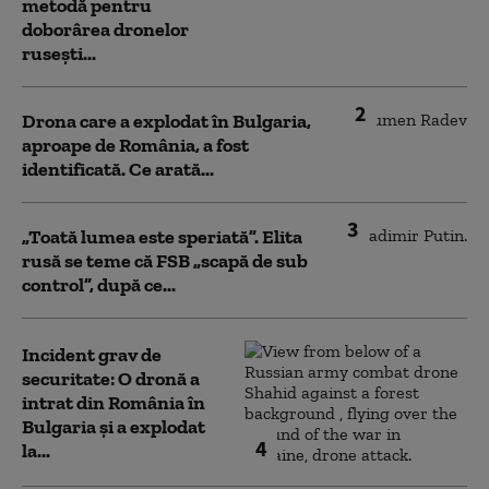
metodă pentru
doborârea dronelor
rusești...
2
Drona care a explodat în Bulgaria,
aproape de România, a fost
identificată. Ce arată...
3
„Toată lumea este speriată”. Elita
rusă se teme că FSB „scapă de sub
control”, după ce...
Incident grav de
securitate: O dronă a
intrat din România în
Bulgaria şi a explodat
4
la...