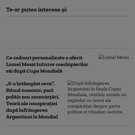
Te-ar putea interesa și:
Tatăl lui Lionel Messi, Jorge, a murit
la vârsta de 68 de ani, după o lungă
suferință
Ce cadouri personalizate a oferit
Lionel Messi tuturor coechipierilor
săi după Cupa Mondială
„S-a întâmplat ceva”.
Ritual masonic, pact
politic sau amenințări.
Teorii ale conspirației
după înfrângerea
Argentinei la Mondial