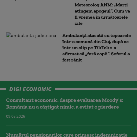
Meteorolog ANM: „Marți
atingem apogeul”. Cum va
fi vremea în următoarele
zile
Ambulanţă atacată cu topoarele
într-o comună din Cluj, după ce
într-un clip pe TikTok s-a
afirmat că „fură copii”. Șoferul a
fost rănit
DIGI ECONOMIC
Consultant economic, despre evaluarea Moody's:
România nu a câştigat nimic, a evitat o pierdere
09.08.2026
Numărul pensionarilor care primesc indemnizaţie