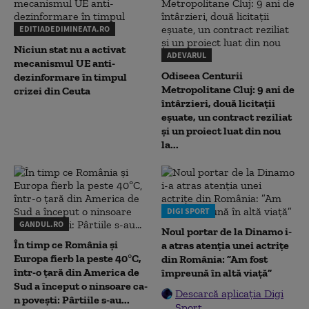
EDITIADEDIMINEATA.RO
Niciun stat nu a activat
ADEVARUL
mecanismul UE anti-
Odiseea Centurii
dezinformare în timpul
Metropolitane Cluj: 9 ani de
crizei din Ceuta
întârzieri, două licitații
eșuate, un contract reziliat
și un proiect luat din nou
la...
DIGI SPORT
GANDUL.RO
Noul portar de la Dinamo i-
În timp ce România și
a atras atenția unei actrițe
Europa fierb la peste 40°C,
din România: ”Am fost
într-o țară din America de
împreună în altă viață”
Sud a început o ninsoare ca-
Descarcă aplicația Digi
n povești: Pârtiile s-au...
Sport