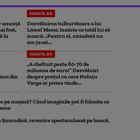
FANATIK.RO
r anunță
Dezvăluirea tulburătoare a lui
i fost,
Lionel Messi, înainte ca tatăl lui să
ă în
moară: „Pentru el, niciodată nu
am jucat...
FANATIK.RO
„A cheltuit peste 60-70 de
milioane de euro!” Dezvăluiri
izei din
despre prețul cu care Neluțu
Varga ar putea vinde...
 pe mașină? Când imaginile pot fi folosite ca
bleme
 Șumudică, revenire spectaculoasă pe bancă,