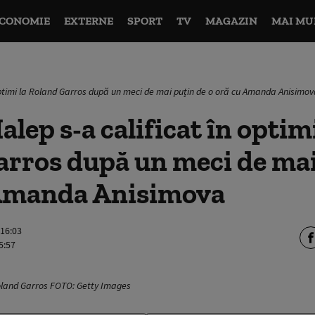
CONOMIE
EXTERNE
SPORT
TV
MAGAZIN
MAI MU
optimi la Roland Garros după un meci de mai puțin de o oră cu Amanda Anisimo
lep s-a calificat în optimi
rros după un meci de mai
 Amanda Anisimova
 16:03
5:57
Roland Garros FOTO: Getty Images