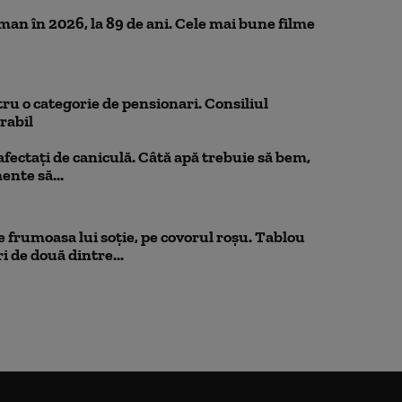
n în 2026, la 89 de ani. Cele mai bune filme
ru o categorie de pensionari. Consiliul
orabil
 afectați de caniculă. Câtă apă trebuie să bem,
mente să...
 frumoasa lui soție, pe covorul roșu. Tablou
i de două dintre...