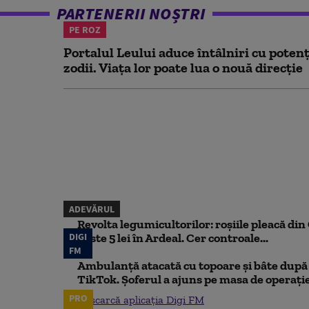
PARTENERII NOȘTRI
PE ROZ
Portalul Leului aduce întâlniri cu potenț
zodii. Viața lor poate lua o nouă direcție
ADEVĂRUL
Revolta legumicultorilor: roșiile pleacă din O
DIGI
peste 5 lei în Ardeal. Cer controale...
FM
Ambulanță atacată cu topoare și bâte după 
TikTok. Șoferul a ajuns pe masa de operați
PRO
Descarcă aplicația Digi FM