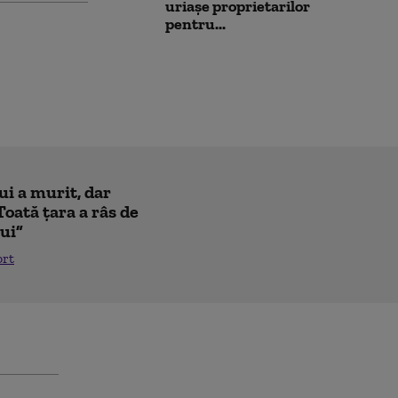
uriașe proprietarilor
pentru...
ui a murit, dar
Toată țara a râs de
lui”
ort