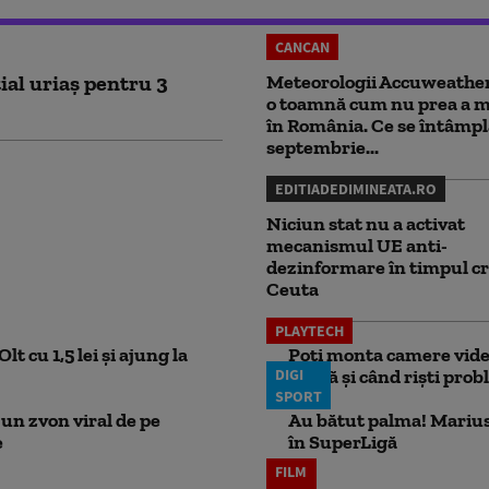
CANCAN
ial uriaș pentru 3
Meteorologii Accuweathe
o toamnă cum nu prea a ma
în România. Ce se întâmpl
septembrie...
EDITIADEDIMINEATA.RO
Niciun stat nu a activat
mecanismul UE anti-
dezinformare în timpul cr
Ceuta
PLAYTECH
lt cu 1,5 lei și ajung la
Poți monta camere video
DIGI
probă și când riști pro
SPORT
un zvon viral de pe
Au bătut palma! Marius
e
în SuperLigă
FILM