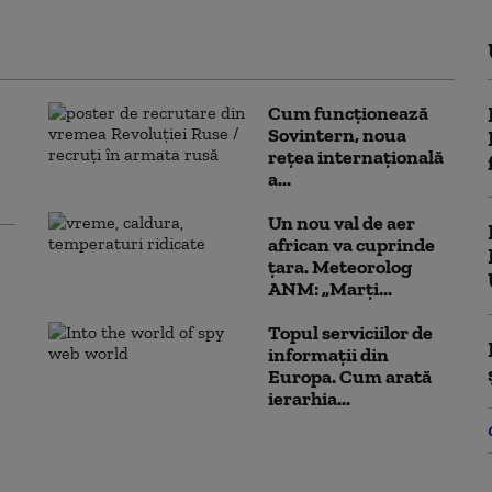
Cum funcționează
Sovintern, noua
rețea internațională
a...
Un nou val de aer
african va cuprinde
țara. Meteorolog
ANM: „Marți...
Topul serviciilor de
informații din
Europa. Cum arată
ierarhia...