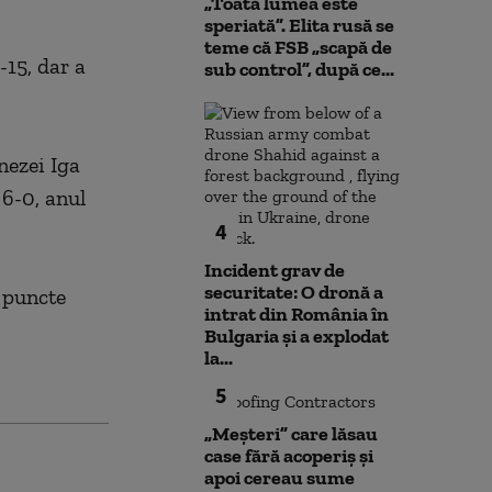
„Toată lumea este
speriată”. Elita rusă se
teme că FSB „scapă de
-15, dar a
sub control”, după ce...
nezei Iga
 6-0, anul
4
Incident grav de
securitate: O dronă a
 puncte
intrat din România în
Bulgaria şi a explodat
la...
5
„Meșteri” care lăsau
case fără acoperiș și
apoi cereau sume