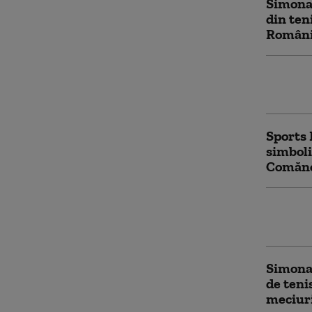
Simona 
din ten
Români
Sports 
mișcare
Sports 
simboli
Comăne
Simona 
Lucescu
Simona 
de teni
meciuri