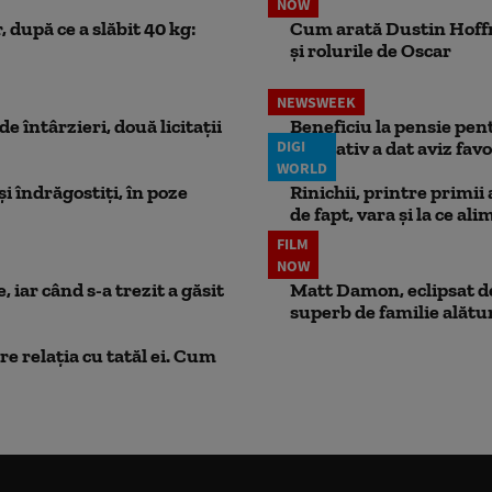
NOW
 după ce a slăbit 40 kg:
Cum arată Dustin Hoffma
și rolurile de Oscar
NEWSWEEK
e întârzieri, două licitații
Beneficiu la pensie pent
DIGI
legislativ a dat aviz fav
WORLD
i îndrăgostiți, în poze
Rinichii, printre primii
de fapt, vara și la ce ali
FILM
NOW
 iar când s-a trezit a găsit
Matt Damon, eclipsat de
superb de familie alătur
e relația cu tatăl ei. Cum