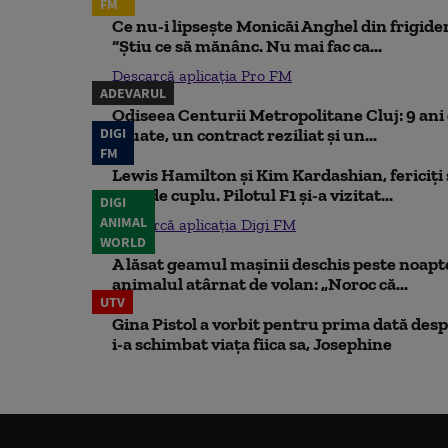
FM
Ce nu-i lipsește Monicăi Anghel din frigider,
“Știu ce să mănânc. Nu mai fac ca...
Descarcă aplicația Pro FM
ADEVARUL
Odiseea Centurii Metropolitane Cluj: 9 ani d
DIGI
eșuate, un contract reziliat și un...
FM
Lewis Hamilton și Kim Kardashian, fericiți ș
rare de cuplu. Pilotul F1 și-a vizitat...
DIGI
ANIMAL
Descarcă aplicația Digi FM
WORLD
A lăsat geamul mașinii deschis peste noapte,
animalul atârnat de volan: „Noroc că...
UTV
Gina Pistol a vorbit pentru prima dată despr
i-a schimbat viața fiica sa, Josephine