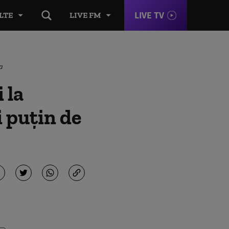
LIVE TV
LTE
LIVE FM
va
 la
 puțin de