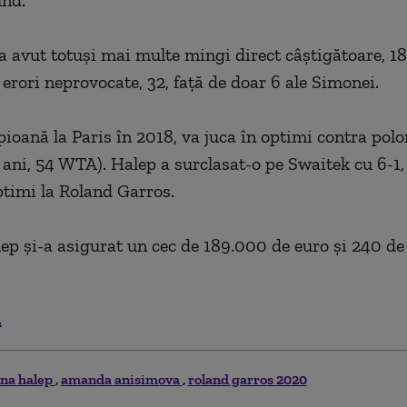
und.
 avut totuşi mai multe mingi direct câştigătoare, 18
 erori neprovocate, 32, faţă de doar 6 ale Simonei.
ioană la Paris în 2018, va juca în optimi contra polo
 ani, 54 WTA). Halep a surclasat-o pe Swaitek cu 6-1,
optimi la Roland Garros.
p şi-a asigurat un cec de 189.000 de euro şi 240 de
.
na halep
amanda anisimova
roland garros 2020