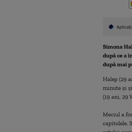
Aplicaţ
Simona Hale
după ce a î
după mai pu
Halep (29 a
minute şi ş
(19 ani, 29 
Meciul a fo
capitolele.