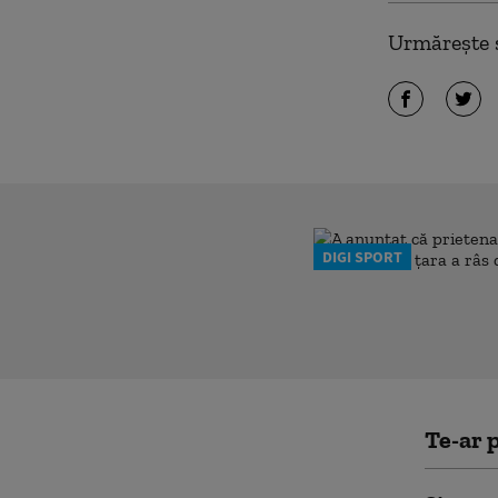
Urmărește ș
DIGI SPORT
Te-ar p