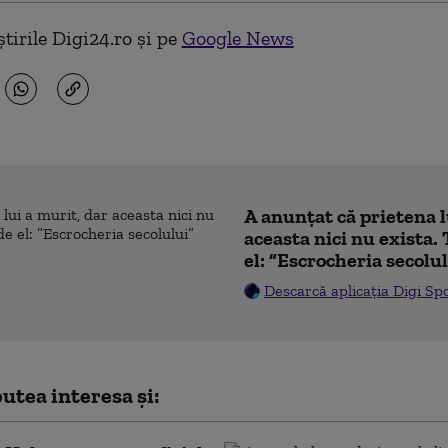
tirile Digi24.ro și pe
Google News
A anunțat că prietena l
aceasta nici nu exista. 
el: ”Escrocheria secolu
Descarcă aplicația Digi Sp
utea interesa și: