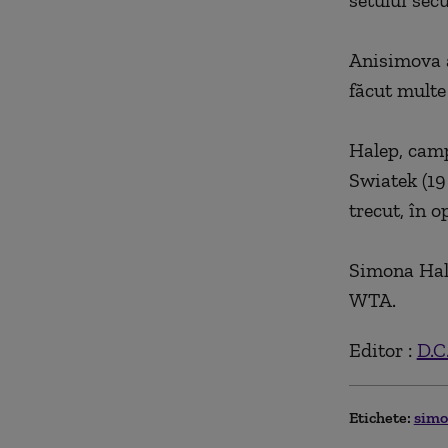
setului sec
Anisimova a
făcut multe
Halep, camp
Swiatek (19
trecut, în 
Simona Hale
WTA.
Editor :
D.C
Etichete:
simo