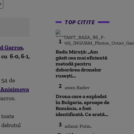
e
TOP CITITE
1
d Garros
,
Radu Miruță: „Am
cu 6-0, 6-1,
găsit cea mai eficientă
metodă pentru
doborârea dronelor
rusești...
 54 de
2
e Anisimova
Drona care a explodat
Garros.
în Bulgaria, aproape de
România, a fost
identificată. Ce arată...
 toate
3
n debutul