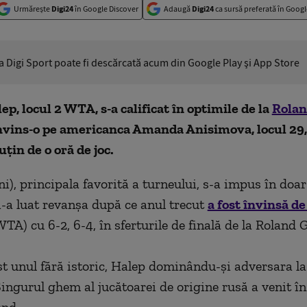
Urmărește
Digi24
în Google Discover
Adaugă
Digi24
ca sursă preferată în Googl
ia Digi Sport poate fi descărcată acum din Google Play şi App Store
p, locul 2 WTA, s-a calificat în optimile de la
Rolan
nvins-o pe americanca Amanda Anisimova, locul 29, 
țin de o oră de joc.
ni), principala favorită a turneului, s-a impus în doar
i-a luat revanşa după ce anul trecut
a fost învinsă d
WTA) cu 6-2, 6-4, în sferturile de finală de la Roland 
st unul fără istoric, Halep dominându-şi adversara la
 Singurul ghem al jucătoarei de origine rusă a venit î