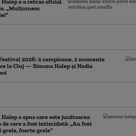
Halep s-a retras oficial
is. „Mulţumesc
ei”
Festival 2026: arena în care
a devine spectacol!
Festival 2026: 2 campioane, 2 momente
ce la Cluj — Simona Halep și Nadia
ci
Halep: Suntem cu toţii alături de Mircea
. Sunt la zi cu tot ce se întâmplă cu dânsul
Halep a spus care este jucătoarea
s de care a fost intimidată: „Au fost
 grele, foarte grele”