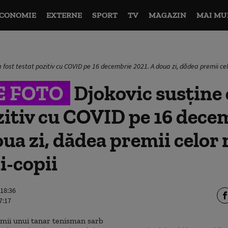
CONOMIE
EXTERNE
SPORT
TV
MAGAZIN
MAI MU
a fost testat pozitiv cu COVID pe 16 decembrie 2021. A doua zi, dădea premii ce
E FOTO
Djokovic susține c
zitiv cu COVID pe 16 dece
oua zi, dădea premii celor
i-copii
 18:36
7:17