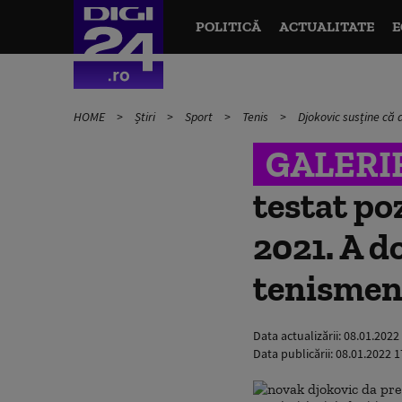
POLITICĂ
ACTUALITATE
E
HOME
Știri
Sport
Tenis
Djokovic susține că 
GALERI
testat po
2021. A d
tenismen
Data actualizării:
08.01.2022
Data publicării:
08.01.2022 1