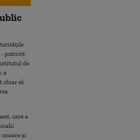
ublic
toritățile
- potrivit
nstitutul de
c a
 chiar el:
rea
ent, care a
cialii
 onoare și