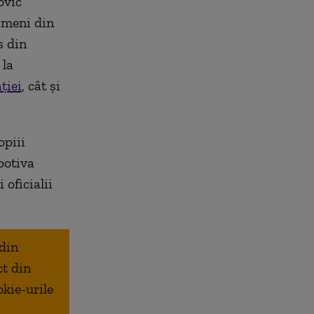
ovic
ismeni din
s din
 la
ției
, cât și
opiii
potiva
 oficialii
 din
ct din
okie-urile