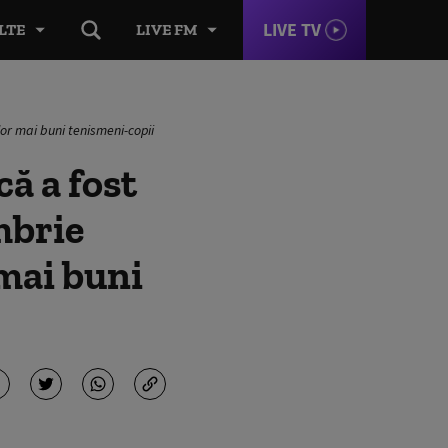
LIVE TV
LTE
LIVE FM
lor mai buni tenismeni-copii
ă a fost
mbrie
 mai buni