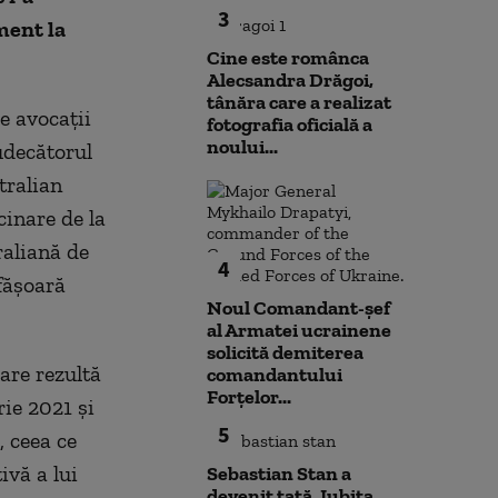
3
ment la
Cine este românca
Alecsandra Drăgoi,
tânăra care a realizat
e avocații
fotografia oficială a
noului...
udecătorul
tralian
cinare de la
raliană de
4
sfășoară
Noul Comandant-șef
al Armatei ucrainene
solicită demiterea
are rezultă
comandantului
Forțelor...
ie 2021 și
5
, ceea ce
ivă a lui
Sebastian Stan a
devenit tată. Iubita