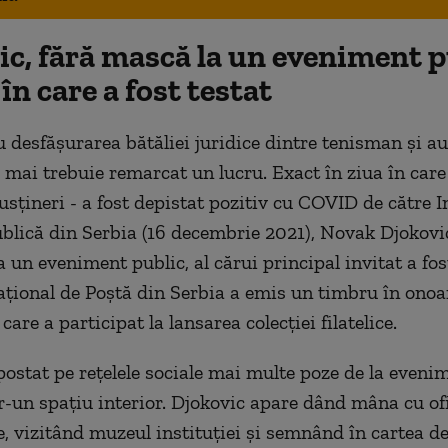
ic, fără mască la un eveniment p
 în care a fost testat
u desfășurarea bătăliei juridice dintre tenisman și au
 mai trebuie remarcat un lucru. Exact în ziua în care 
usțineri - a fost depistat pozitiv cu COVID de către I
blică din Serbia (16 decembrie 2021), Novak Djokovi
a un eveniment public, al cărui principal invitat a fost
ațional de Poștă din Serbia a emis un timbru în onoa
 care a participat la lansarea colecției filatelice.
postat pe rețelele sociale mai multe poze de la evenim
tr-un spațiu interior. Djokovic apare dând mâna cu ofi
e, vizitând muzeul instituției și semnând în cartea de