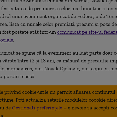
Institutul de Sănătate Publică din Serbia, Novak Djok
a festivitatea de premiere a celor mai buni tineri ten
cadrul unui eveniment organizat de Federația de Teni
rea, lista cu nunele celor premiați, precum și poze de
 fost postate atât într-un
comunicat pe site-ul federa
sociale
.
unicat se spune că la eveniment au luat parte doar c
u vârste între 12 și 18 ani, ca măsură de precauție îm
 coronavirus, nici Novak Djokovic, nici copiii și nici
nu purtau mască.
ale privind cookie-urile nu permit afisarea continutul
ctiune. Poti actualiza setarile modulelor coookie dire
au de
Gestionați preferințele
– e nevoie sa accepti co
ia