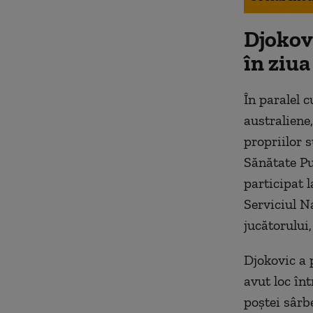
Djokov
în ziua
În paralel c
australiene,
propriilor s
Sănătate Pu
participat l
Serviciul N
jucătorului,
Djokovic a 
avut loc în
poștei sârb