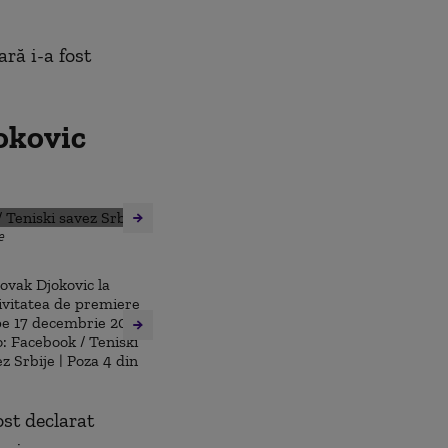
ară i-a fost
jokovic
e
ost declarat