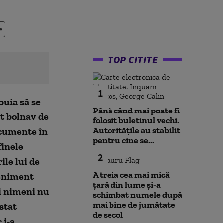
e
TOP CITITE
1
buia să se
Până când mai poate fi
nt bolnav de
folosit buletinul vechi.
Autoritățile au stabilit
documente în
pentru cine se...
finele
2
ile lui de
A treia cea mai mică
veniment
țară din lume și-a
și nimeni nu
schimbat numele după
mai bine de jumătate
stat
de secol
 i-a