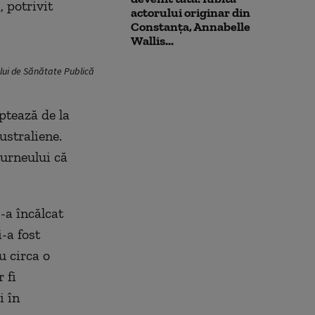
, potrivit
actorului originar din
Constanța, Annabelle
Wallis...
ului de Sănătate Publică
eptează de la
australiene.
turneului că
-a încălcat
-a fost
u circa o
 fi
i în