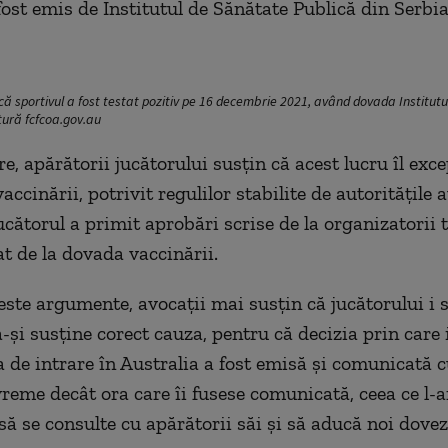
fost emis de Institutul de Sănătate Publică din Serbia
 că sportivul a fost testat pozitiv pe 16 decembrie 2021, având dovada Institut
tură fcfcoa.gov.au
e, apărătorii jucătorului susțin că acest lucru îl exc
accinării, potrivit regulilor stabilite de autoritățile 
ucătorul a primit aprobări scrise de la organizatorii 
at de la dovada vaccinării.
este argumente, avocații mai susțin că jucătorului i s
-și susține corect cauza, pentru că decizia prin care i
a de intrare în Australia a fost emisă și comunicată c
reme decât ora care îi fusese comunicată, ceea ce l-ar
să se consulte cu apărătorii săi și să aducă noi dovez