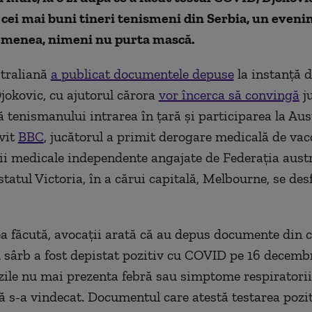
cei mai buni tineri tenismeni din Serbia, un eveni
semenea, nimeni nu purta mască.
straliană
a publicat documentele depuse
la instanță d
jokovic, cu ajutorul cărora
vor încerca să convingă
j
ă tenismanului intrarea în țară și participarea la Aus
vit
BBC
, jucătorul a primit derogare medicală de vac
i medicale independente angajate de Federația aust
statul Victoria, în a cărui capitală, Melbourne, se de
a făcută, avocații arată că au depus documente din c
l sârb a fost depistat pozitiv cu COVID pe 16 decembr
zile nu mai prezenta febră sau simptome respiratorii
 s-a vindecat. Documentul care atestă testarea pozit