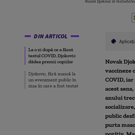
Novak Djokovic la festivitat
DIN ARTICOL
Aplicaţ
La o zi după ce a făcut
testul COVID, Djokovic
Novak Djoko
dădea premii copiilor
vaccineze c
Djokovic, fără mască la
COVID, iar 
un eveniment public în
ziua în care a fost testat
acest sens,
anului trecu
socializare
public desf
purta mască
pozitiv. Ma