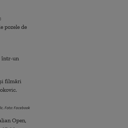
c
de pozele de
 într-un
și filmări
jokovic.
lic. Foto: Facebook
alian Open,