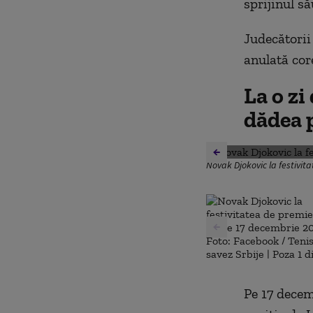
sprijinul să
Judecători
anulată cor
La o zi
dădea 
Novak Djokovic la festivit
Pe 17 decem