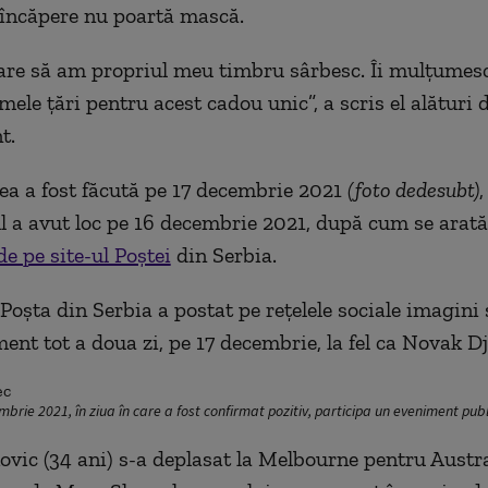
 încăpere nu poartă mască.
are să am propriul meu timbru sârbesc. Îi mulțumes
ele țări pentru acest cadou unic”, a scris el alături 
t.
ea a fost făcută pe 17 decembrie 2021
(foto dedesubt)
,
 a avut loc pe 16 decembrie 2021, după cum se arată
e pe site-ul Poștei
din Serbia.
i Poșta din Serbia a postat pe rețelele sociale imagini 
ment tot a doua zi, pe 17 decembrie, la fel ca Novak D
brie 2021, în ziua în care a fost confirmat pozitiv, participa un eveniment pub
vic (34 ani) s-a deplasat la Melbourne pentru Austr