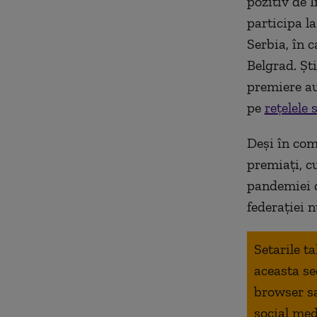
pozitiv de 
participa l
Serbia, în 
Belgrad. Ști
premiere au
pe
rețelele 
Deși în com
premiați, c
pandemiei de
federației 
Setarile t
aceasta se
browser s
social med