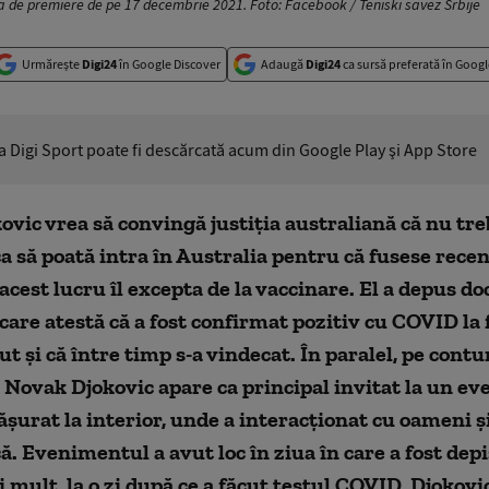
ea de premiere de pe 17 decembrie 2021. Foto: Facebook / Teniski savez Srbije
Urmărește
Digi24
în Google Discover
Adaugă
Digi24
ca sursă preferată în Googl
ia Digi Sport poate fi descărcată acum din Google Play şi App Store
vic vrea să convingă justiția australiană că nu tre
a să poată intra în Australia pentru că fusese rece
acest lucru îl excepta de la vaccinare. El a depus 
 care atestă că a fost confirmat pozitiv cu COVID la 
t și că între timp s-a vindecat. În paralel, pe contur
, Novak Djokovic apare ca principal invitat la un e
ășurat la interior, unde a interacționat cu oameni 
. Evenimentul a avut loc în ziua în care a fost depi
i mult, la o zi după ce a făcut testul COVID, Djokovic