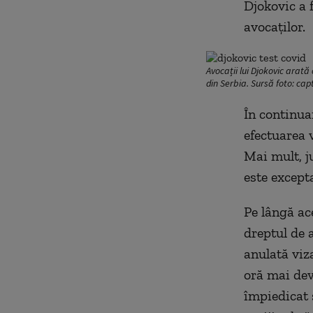
Djokovic a 
avocaților.
Avocații lui Djokovic arată
din Serbia. Sursă foto: cap
În continuar
efectuarea v
Mai mult, j
este except
Pe lângă ac
dreptul de a
anulată viz
oră mai dev
împiedicat 