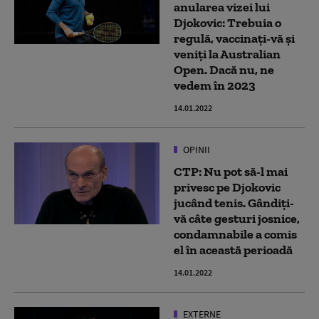
anularea vizei lui
Djokovic: Trebuia o
regulă, vaccinați-vă și
veniți la Australian
Open. Dacă nu, ne
vedem în 2023
14.01.2022
OPINII
CTP: Nu pot să-l mai
privesc pe Djokovic
jucând tenis. Gândiți-
vă câte gesturi josnice,
condamnabile a comis
el în această perioadă
14.01.2022
EXTERNE