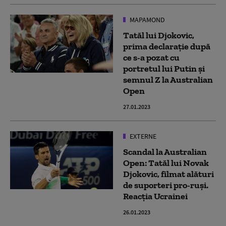
MAPAMOND
Tatăl lui Djokovic,
prima declarație după
ce s-a pozat cu
portretul lui Putin și
semnul Z la Australian
Open
27.01.2023
EXTERNE
Scandal la Australian
Open: Tatăl lui Novak
Djokovic, filmat alături
de suporteri pro-ruşi.
Reacția Ucrainei
26.01.2023