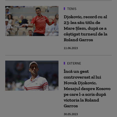
TENIS
Djokovic, record cu al
23-lea său titlu de
Mare Şlem, după ce a
câştigat turneul de la
Roland Garros
11.06.2023
EXTERNE
Încă un gest
controversat al lui
Novak Djokovic.
Mesajul despre Kosovo
pe care l-a scris după
victoria la Roland
Garros
30.05.2023