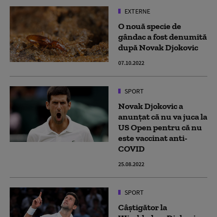
EXTERNE
O nouă specie de
gândac a fost denumită
după Novak Djokovic
07.10.2022
SPORT
Novak Djokovic a
anunțat că nu va juca la
US Open pentru că nu
este vaccinat anti-
COVID
25.08.2022
SPORT
Câștigător la