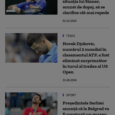
situaţia lui Sinner,
acuzat de dopaj, să se
clarifice cât mai repede
02.10.2024
TENIS
Novak Djokovic,
numărul 2 mondial în
clasamentul ATP, a fost
eliminat surprinzător
în turul al treilea al US
Open
31.08.2024
SPORT
Președintele Serbiei
anunță că la Belgrad va
fi construit un muzeu