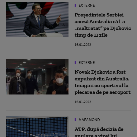
EXTERNE
Președintele Serbiei
acuză Australia că l-a
„maltratat” pe Djokovic
timp de 11 zile
16.01.2022
EXTERNE
Novak Djokovic a fost
expulzat din Australia.
Imagini cu sportivul la
plecarea de pe aeroport
16.01.2022
MAPAMOND
ATP, după decizia de
anulare a vizei lui