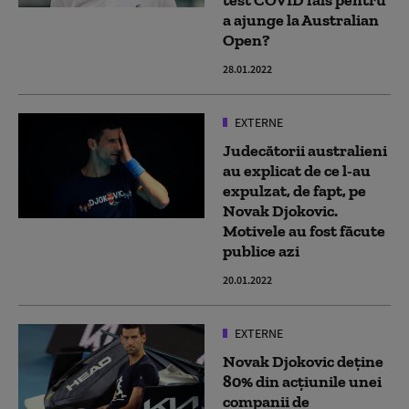
test COVID fals pentru
a ajunge la Australian
Open?
28.01.2022
EXTERNE
Judecătorii australieni
au explicat de ce l-au
expulzat, de fapt, pe
Novak Djokovic.
Motivele au fost făcute
publice azi
20.01.2022
EXTERNE
Novak Djokovic deține
80% din acțiunile unei
companii de