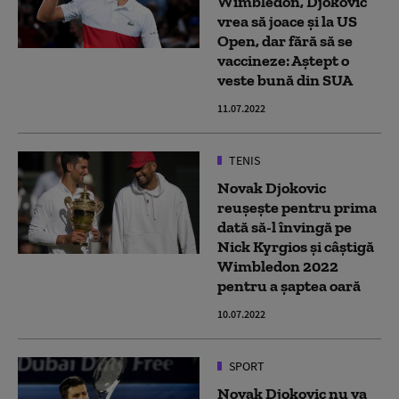
Wimbledon, Djokovic
vrea să joace și la US
Open, dar fără să se
vaccineze: Aștept o
veste bună din SUA
11.07.2022
TENIS
Novak Djokovic
reușește pentru prima
dată să-l învingă pe
Nick Kyrgios și câștigă
Wimbledon 2022
pentru a șaptea oară
10.07.2022
SPORT
Novak Djokovic nu va