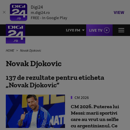
Digi24
VIEW
m.digi24.ro
FREE - In Google Play
LIVE TV
LIVE FM
HOME
Novak Djokovic
Novak Djokovic
137 de rezultate pentru eticheta
Novak Djokovic
CM 2026
CM 2026. Puterea lui
Messi: marii sportivi
care au vrut un selfie
cu argentinianul. Ce