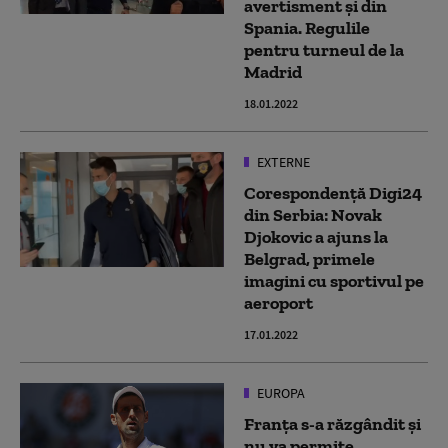
avertisment și din
Spania. Regulile
pentru turneul de la
Madrid
18.01.2022
EXTERNE
Corespondență Digi24
din Serbia: Novak
Djokovic a ajuns la
Belgrad, primele
imagini cu sportivul pe
aeroport
17.01.2022
EUROPA
Franța s-a răzgândit și
nu va permite