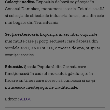
Colecții inedite.
Expoziția de bază se găsește în
Conacul Damokos, monument istoric. Tot aici se află
și colecția de obiecte de industria fontei, una din cele
mai bogate din Transilvania.
Secția exterioară.
Expoziția în aer liber cuprinde
mai multe case și porți secuiești care datează din
secolele XVII, XVIII și XIX, o moară de apă, stupi și
coșnițe istorice.
Educație.
Școala Populară din Cernat, care
funcționează în cadrul muzeului, găzduiește în
fiecare an tineri care doresc să cunoască și să-și
însușească meșteșugurile tradiționale.
Editor :
A.D.V.