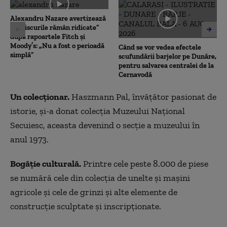
0
seconds
Alexandru Nazare avertizează
că „riscurile rămân ridicate”
după rapoartele Fitch și
Moody’s: „Nu a fost o perioadă
Când se vor vedea efectele
simplă”
scufundării barjelor pe Dunăre,
pentru salvarea centralei de la
Cernavodă
Un colecționar.
Haszmann Pal, învățător pasionat de
istorie, și-a donat colecția Muzeului Național
Secuiesc, aceasta devenind o secție a muzeului în
anul 1973.
Bogăție culturală.
Printre cele peste 8.000 de piese
se numără cele din colecția de unelte și mașini
agricole și cele de grinzi și alte elemente de
construcție sculptate și inscripționate.