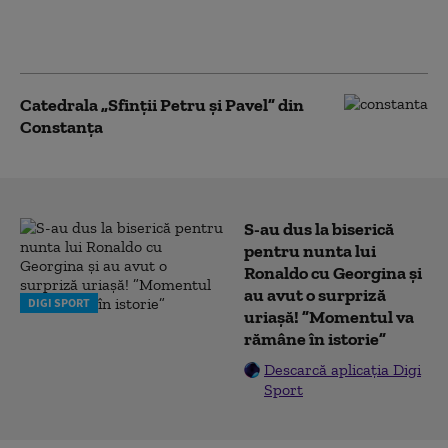
Șantierul Naval al Comisiei
Europene a Dunării
Catedrala „Sfinții Petru și Pavel” din
Constanța
S-au dus la biserică
pentru nunta lui
Ronaldo cu Georgina și
au avut o surpriză
DIGI SPORT
uriașă! ”Momentul va
rămâne în istorie”
Descarcă aplicația Digi
Sport