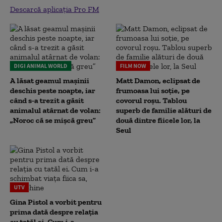
Descarcă aplicația Pro FM
DIGI ANIMAL WORLD
FILM NOW
A lăsat geamul mașinii
Matt Damon, eclipsat de
deschis peste noapte, iar
frumoasa lui soție, pe
când s-a trezit a găsit
covorul roșu. Tablou
animalul atârnat de volan:
superb de familie alături de
„Noroc că se mișcă greu”
două dintre fiicele lor, la
Seul
UTV
Gina Pistol a vorbit pentru
prima dată despre relația
cu tatăl ei. Cum i-a