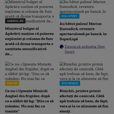
DIGI SPORT
GANDUL.RO
Au bătut palma! Marius
Ministrul bulgar al
Șumudică, revenire
Apărării susține că puterea
spectaculoasă pe bancă, în
exploziei și coloana de fum
SuperLigă
arată că drona transporta o
Descarcă aplicația Digi
cantitate semnificativă
Sport
de...
PRO FM
DIGI WORLD
Ce nu-i lipsește Monicăi
Rinichii, printre primii
Anghel din frigider, după
afectați de caniculă. Câtă
ce a slăbit 40 kg: “Știu ce să
apă trebuie să bem, de fapt,
mănânc. Nu mai fac ca
vara și la ce alimente să fim
înainte”
atenți