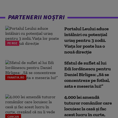
PARTENERII NOȘTRI
Portalul Leului aduce
întâlniri cu potențial
uriaș pentru 3 zodii.
PE ROZ
Viața lor poate lua o
nouă direcție
Sfatul de suflet al lui
Edi Iordănescu pentru
Daniel Bîrligea: „Să se
FANATIK.RO
concentreze pe fotbal,
asta e meseria lui!”
4.000 lei amendă
tuturor românilor care
locuiesc la casă și fac
acest lucru în curte,
CANCAN