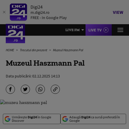
Digi24
VIEW
m.digi24.ro
FREE - In Google Play
LIVE TV
LIVE FM
HOME
Trecutul din prezent
Muzeul Haszmann Pal
Muzeul Haszmann Pal
Data publicării:
02.12.2025 14:13
Urmărește
Digi24
în Google
Adaugă
Digi24
ca sursă preferată în
Discover
Google