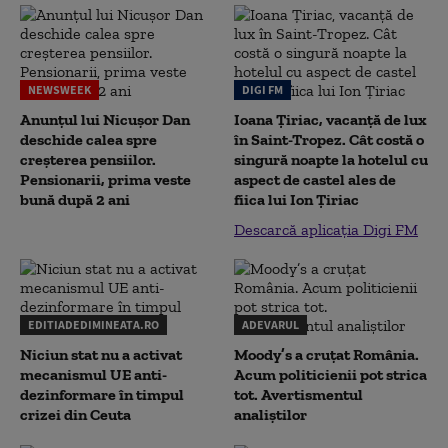
NEWSWEEK
DIGI FM
Anunțul lui Nicușor Dan
Ioana Țiriac, vacanță de lux
deschide calea spre
în Saint-Tropez. Cât costă o
creșterea pensiilor.
singură noapte la hotelul cu
Pensionarii, prima veste
aspect de castel ales de
bună după 2 ani
fiica lui Ion Țiriac
Descarcă aplicația Digi FM
EDITIADEDIMINEATA.RO
ADEVARUL
Niciun stat nu a activat
Moody’s a cruțat România.
mecanismul UE anti-
Acum politicienii pot strica
dezinformare în timpul
tot. Avertismentul
crizei din Ceuta
analiștilor