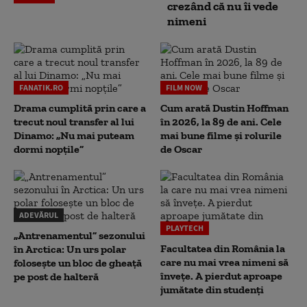
crezând că nu îi vede
nimeni
FANATIK.RO
FILM NOW
Drama cumplită prin care a
Cum arată Dustin Hoffman
trecut noul transfer al lui
în 2026, la 89 de ani. Cele
Dinamo: „Nu mai puteam
mai bune filme și rolurile
dormi nopțile”
de Oscar
ADEVĂRUL
PLAYTECH
„Antrenamentul” sezonului
Facultatea din România la
în Arctica: Un urs polar
care nu mai vrea nimeni să
folosește un bloc de gheață
înveţe. A pierdut aproape
pe post de halteră
jumătate din studenţi