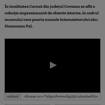
În localitatea Cernat din județul Covasna se află o
colecție impresionantă de obiecte istorice, în cadrul
muzeului care poarta numele întemeietorului său:
Haszmann Pal.
0
embed
seconds
of