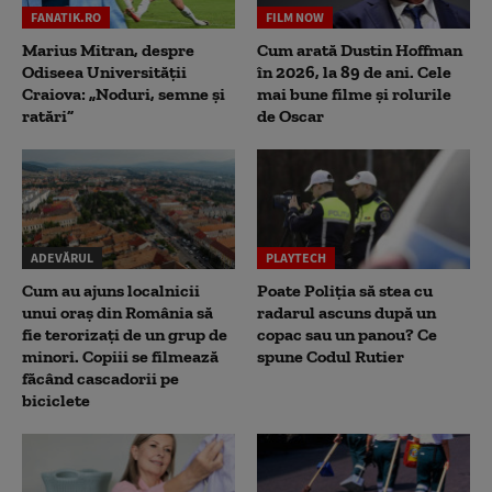
FANATIK.RO
FILM NOW
Marius Mitran, despre
Cum arată Dustin Hoffman
Odiseea Universității
în 2026, la 89 de ani. Cele
Craiova: „Noduri, semne și
mai bune filme și rolurile
ratări”
de Oscar
ADEVĂRUL
PLAYTECH
Cum au ajuns localnicii
Poate Poliția să stea cu
unui oraș din România să
radarul ascuns după un
fie terorizați de un grup de
copac sau un panou? Ce
minori. Copiii se filmează
spune Codul Rutier
făcând cascadorii pe
biciclete