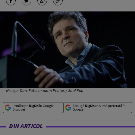
Nicușor Dan. Foto: Inquam Photos / Saul Pop
Urmărește
Digi24
în Google
Adaugă
Digi24
ca sursă preferată în
Discover
Google
DIN ARTICOL