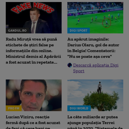
GANDUL.RO
DIGI SPORT
Radu Miruţă vrea să pună
Au apărut imaginile:
etichete de știri false pe
Darius Olaru, gol de autor
informațiile din online.
în Belgia! Comentatorii:
Ministrul demis al Apărării
"Nu se poate așa ceva"
a fost acuzat în repetate...
Descarcă aplicația Digi
Sport
PRO FM
DIGI WORLD
Lucian Viziru, reacție
La câte miliarde ar putea
fermă după ce a fost acuzat
ajunge populația Terrei
de fani că cere bani pe
până în 2070. "Sistemele de