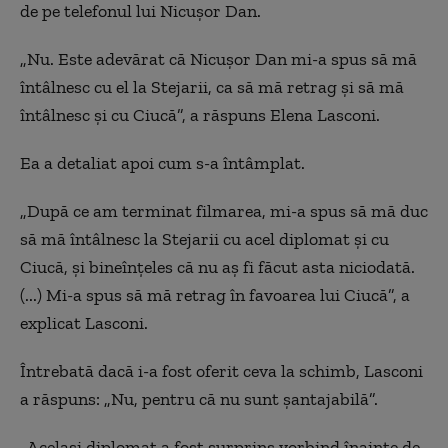
de pe telefonul lui Nicuşor Dan.
„Nu. Este adevărat că Nicuşor Dan mi-a spus să mă
întâlnesc cu el la Stejarii, ca să mă retrag şi să mă
întâlnesc şi cu Ciucă”, a răspuns Elena Lasconi.
Ea a detaliat apoi cum s-a întâmplat.
„După ce am terminat filmarea, mi-a spus să mă duc
să mă întâlnesc la Stejarii cu acel diplomat şi cu
Ciucă, şi bineînţeles că nu aş fi făcut asta niciodată.
(...) Mi-a spus să mă retrag în favoarea lui Ciucă”, a
explicat Lasconi.
Întrebată dacă i-a fost oferit ceva la schimb, Lasconi
a răspuns: „Nu, pentru că nu sunt şantajabilă”.
„Acelaşi diplomat a fost surprins vorbind înainte de