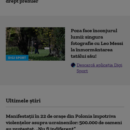
drept premier
Poza face înconjurul
lumii: singura
fotografie cu Leo Messi
la înmormântarea
tatălui său!
DIGI SPORT
Descarcă aplicația Digi
Sport
Ultimele știri
Manifestații în 22 de orașe din Polonia împotriva
violențelor asupra ucrainenilor: 500.000 de oameni
au protestat. „Nu fi indiferent”