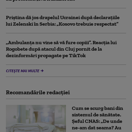
Priștina dă jos drapelul Ucrainei după declarațiile
lui Zelenski în Serbia: „Kosovo trebuie respectat”
„Ambulanța nu vine să vă fure copiii”. Reacția lui
Rogobete după atacul din Cluj pornit de la
dezinformări propagate pe TikTok
CITEȘTE MAI MULTE
Recomandările redacţiei
Cum se scurg bani din
sistemul de sănătate.
Șeful CNAS: „De unde
ne-am dat seama? Au