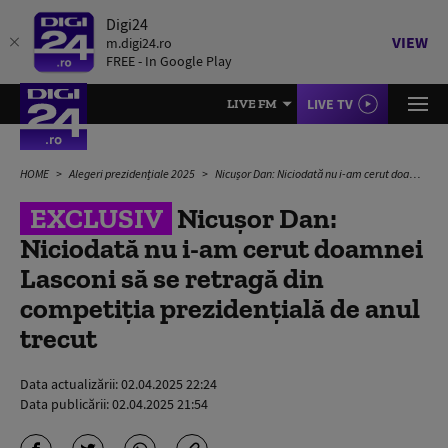
Digi24
VIEW
m.digi24.ro
FREE - In Google Play
LIVE TV
LIVE FM
HOME
Alegeri prezidențiale 2025
Nicușor Dan: Niciodată nu i-am cerut doamnei Lasconi să se retragă din competiţia prezidenţială de anul trecut
EXCLUSIV
Nicușor Dan:
Niciodată nu i-am cerut doamnei
Lasconi să se retragă din
competiţia prezidenţială de anul
trecut
Data actualizării:
02.04.2025 22:24
Data publicării:
02.04.2025 21:54