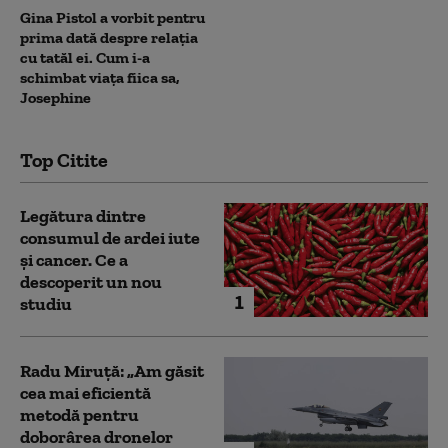
Gina Pistol a vorbit pentru
prima dată despre relația
cu tatăl ei. Cum i-a
schimbat viața fiica sa,
Josephine
Top Citite
Legătura dintre
consumul de ardei iute
și cancer. Ce a
descoperit un nou
1
studiu
Radu Miruță: „Am găsit
cea mai eficientă
metodă pentru
doborârea dronelor