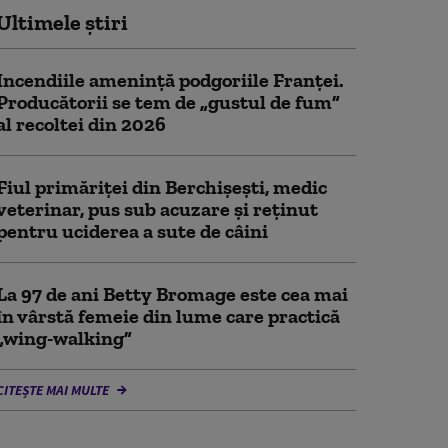
Ultimele știri
Incendiile amenință podgoriile Franței.
Producătorii se tem de „gustul de fum”
al recoltei din 2026
Fiul primăriţei din Berchişeşti, medic
veterinar, pus sub acuzare şi reţinut
pentru uciderea a sute de câini
La 97 de ani Betty Bromage este cea mai
în vârstă femeie din lume care practică
„wing-walking”
CITEȘTE MAI MULTE