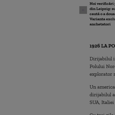
90%
Noi verificări
din Leipzig: su
caută o a doua
Varianta excl
anchetatori
1926 LA P
Dirijabilul
Polului Nor
explorator 
Un american
dirijabilul 
SUA, Italiei
Cu trei zil