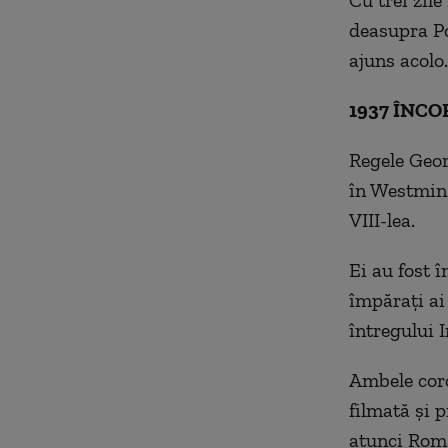
deasupra Po
ajuns acolo.
1937 ÎNC
Regele Geor
în Westmins
VIII-lea.
Ei au fost î
împărați ai 
întregului 
Ambele coro
filmată și 
atunci Rom