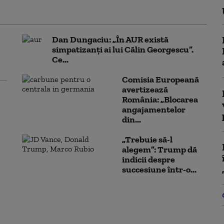
Dan Dungaciu: „În AUR există
simpatizanți ai lui Călin Georgescu”.
Ce...
Comisia Europeană
avertizează
România: „Blocarea
angajamentelor
din...
„Trebuie să-l
alegem”: Trump dă
indicii despre
succesiune într-o...