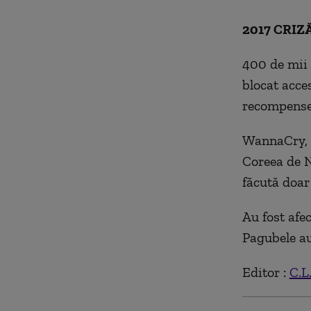
2017 CRI
400 de mii 
blocat acces
recompense
WannaCry, a
Coreea de N
făcută doar 
Au fost afec
Pagubele au
Editor :
C.L