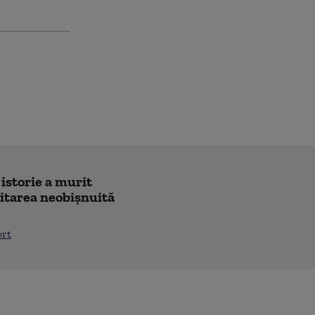
 istorie a murit
icitarea neobișnuită
ort