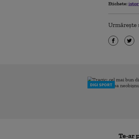
Etichete:
isto
Urmărește ș
DIGI SPORT
Te-ar p