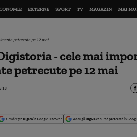
CONOMIE
EXTERNE
SPORT
TV
MAGAZIN
MAI MU
enimente petrecute pe 12 mai
igistoria - cele mai impo
e petrecute pe 12 mai
8:18
Urmărește
Digi24
în Google Discover
Adaugă
Digi24
ca sursă preferată în Googl