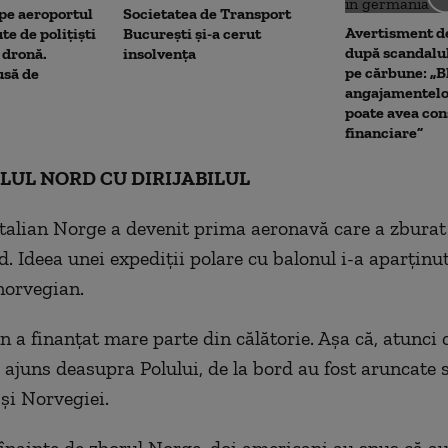
 pe aeroportul
Societatea de Transport
Avertisment de
te de polițiști
București și-a cerut
după scandalul
 dronă.
insolvența
pe cărbune: „B
usă de
angajamentel
poate avea con
financiare”
OLUL NORD CU DIRIJABILUL
 italian Norge a devenit prima aeronavă care a zbura
d. Ideea unei expediții polare cu balonul i-a aparținu
norvegian.
 a finanțat mare parte din călătorie. Așa că, atunci
a ajuns deasupra Polului, de la bord au fost aruncate 
 și Norvegiei.
e înainte de zborul Norge, doi americani au spus că a