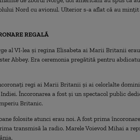
lului Nord cu avionul. Ulterior s-a aflat că au mințit
ORONARE REGALĂ
ge al VI-lea și regina Elisabeta ai Marii Britanii era
ter Abbey. Era ceremonia pregătită pentru abdicatu
ncoronați regi ai Marii Britanii și ai celorlalte domin
Indiei. Încoronarea a fost și un spectacol public dedi
Imperiu Britanic.
ane folosite atunci erau noi. A fost prima încoronare
prima transmisă la radio. Marele Voievod Mihai a rep
ânia.