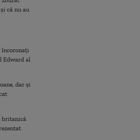
 și că nu au
u încoronați
l Edward al
ioane, dar și
cat
 britanică
rezentat