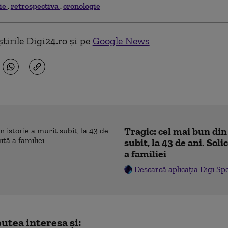
rie
retrospectiva
cronologie
tirile Digi24.ro și pe
Google News
Tragic: cel mai bun din
subit, la 43 de ani. Sol
a familiei
Descarcă aplicația Digi Sp
utea interesa și: