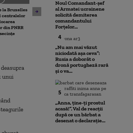
Noul Comandant-șef
Noua lege a integrității
al Armatei ucrainene
 la Bruxelles
deschide calea spre
solicită demiterea
Unitatea 2 de 
 centralelor
parteneriatul civil. ACCEPT:
comandantului
ar putea fi opr
locarea
Nu poți impune obligații
Forțelor...
Dunărea contin
or din PNRR
fără să oferi și drepturi
Ce spune direc
secințe
4
centralei
„Nu am mai văzut
niciodată așa ceva”:
Rusia a doborât o
dronă portugheză rară
t deasupra
și o va...
t unui
5
 când
„Anna, ţine-ţi prostul
acasă!”. Val de reacții
steagurile
după ce un bărbat a
desenat o declarație...
u zburat