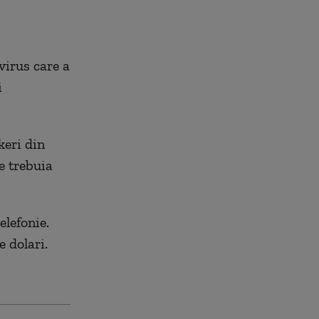
virus care a
i
keri din
e trebuia
elefonie.
e dolari.