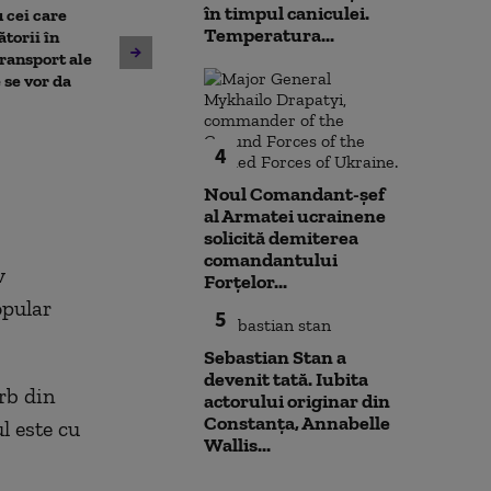
în timpul caniculei.
 cei care
Temperatura...
torii în
Un asistent medical din SUA
Jihadiști infilt
transport ale
pune la pământ un pacient
migranții ajunș
 se vor da
violent. Ce nu a știut
bărbatul agresiv atunci când
l-a atacat
4
Noul Comandant-șef
al Armatei ucrainene
solicită demiterea
comandantului
v
Forțelor...
opular
5
Sebastian Stan a
devenit tată. Iubita
rb din
actorului originar din
Constanța, Annabelle
l este cu
Wallis...