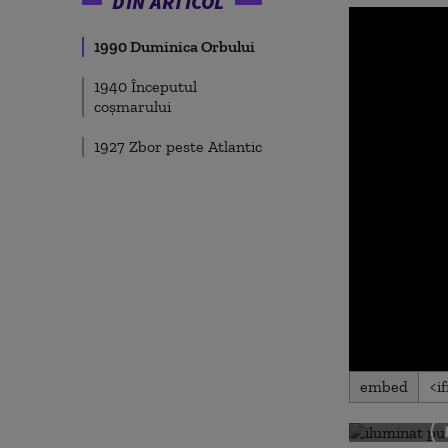
DIN ARTICOL
1990 Duminica Orbului
1940 Începutul
coșmarului
1927 Zbor peste Atlantic
0
embed
seconds
of
0
seconds
Volu