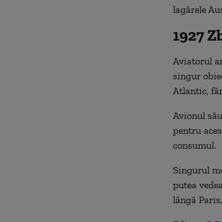
lagărele Au
1927 Zb
Aviatorul a
singur obie
Atlantic, fă
Avionul său 
pentru aces
consumul.
Singurul mo
putea vedea
lângă Paris