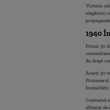
Victoria cel
alegătorii r
propaganda 
1940 Î
Primii 30 d
concentrare
de drept c
Acești 30 vo
Prizonierul
brutalității 
Coșmarul a 
eliberat de