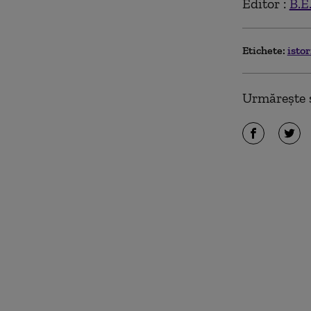
Editor :
B.E
Etichete:
isto
Urmărește ș