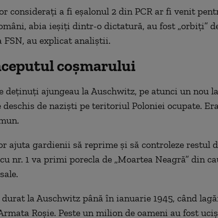
or considerați a fi eșalonul 2 din PCR ar fi venit pent
omâni, abia ieșiți dintr-o dictatură, au fost „orbiți” d
FSN, au explicat analiștii.
nceputul coșmarului
e deținuți ajungeau la Auschwitz, pe atunci un nou l
 deschis de naziști pe teritoriul Poloniei ocupate. Era
omun.
r ajuta gardienii să reprime și să controleze restul d
 cu nr. 1 va primi porecla de „Moartea Neagră” din c
sale.
durat la Auschwitz până în ianuarie 1945, când lagăr
 Armata Roșie. Peste un milion de oameni au fost uciș