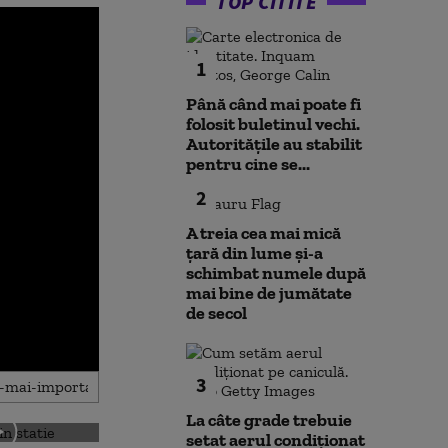
TOP CITITE
1
Până când mai poate fi
folosit buletinul vechi.
Autoritățile au stabilit
pentru cine se...
2
A treia cea mai mică
țară din lume și-a
schimbat numele după
mai bine de jumătate
de secol
3
La câte grade trebuie
setat aerul condiționat