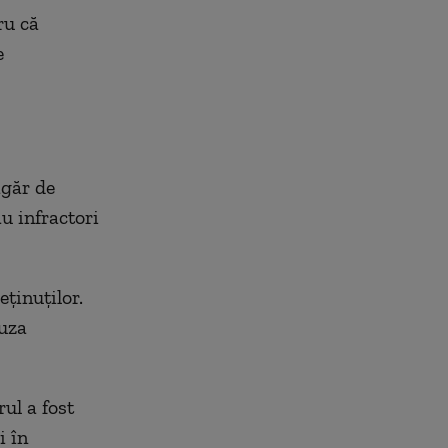
ru că
e
agăr de
u infractori
eținuților.
auza
ul a fost
i în