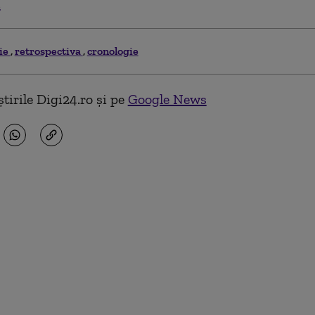
.
rie
retrospectiva
cronologie
tirile Digi24.ro și pe
Google News