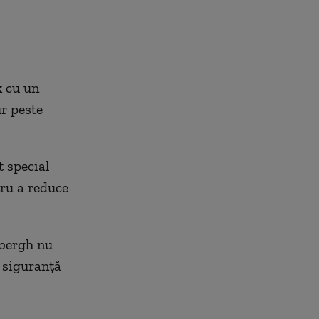
k cu un
r peste
t special
tru a reduce
dbergh nu
n siguranță