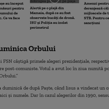
așe au început
Amenzi pentru
Alertă pe o plajă din
 măsuri pentru
deranjează călă
Mamaia, după ce au fost
sumului de
mijloacele de 
observate bucăți de dronă.
c. Ce va face
STB. Pentru ce
ISU și Poliția au izolat
sancțiuni
perimetrul
uminica Orbului
și FSN câștigă primele alegeri prezidențiale, respecti
e post-comuniste. Votul a avut loc în ziua numită p
Orbului.”
a duminică de după Paște, când Iisus a vindecat un o
aici și numele. Dar în cazul alegerilor din 1990, sensu