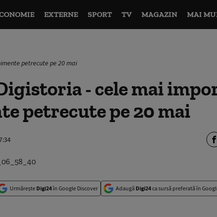
CONOMIE
EXTERNE
SPORT
TV
MAGAZIN
MAI MU
enimente petrecute pe 20 mai
igistoria - cele mai impo
te petrecute pe 20 mai
7:34
Urmărește
Digi24
în Google Discover
Adaugă
Digi24
ca sursă preferată în Googl