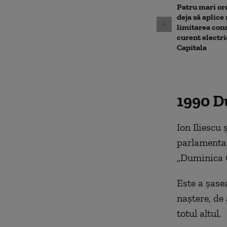
90%
Patru mari or
deja să aplice
limitarea con
curent electri
Capitala
1990 D
Ion Iliescu 
parlamentar
„Duminica 
Este a șase
naștere, de 
totul altul.