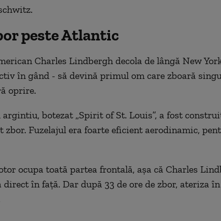
schwitz.
or peste Atlantic
merican Charles Lindbergh decola de lângă New Yor
ctiv în gând - să devină primul om care zboară singu
ră oprire.
argintiu, botezat „Spirit of St. Louis”, a fost construi
t zbor. Fuzelajul era foarte eficient aerodinamic, pen
tor ocupa toată partea frontală, așa că Charles Lin
 direct în față. Dar după 33 de ore de zbor, ateriza î
.