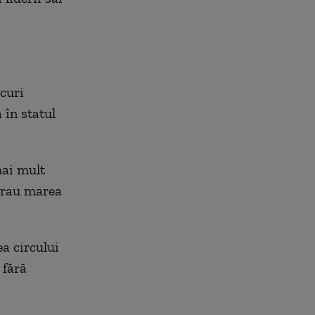
curi
 în statul
mai mult
 erau marea
a circului
 fără