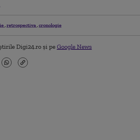
.
rie
retrospectiva
cronologie
tirile Digi24.ro și pe
Google News