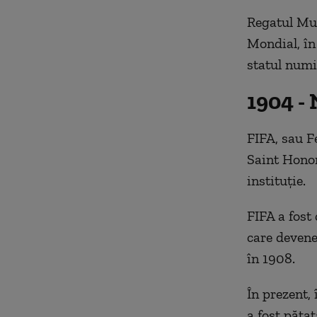
Regatul Mun
Mondial, în 
statul numi
1904 -
FIFA, sau F
Saint Honor
instituție.
FIFA a fost
care devene
în 1908.
În prezent, 
a fost pătat