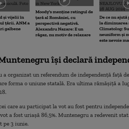
me
Moody's menține ratingul de
 și vijelii în
De ce nu ajută 
țară al României, cu
rul țării. ANM a
la diminuarea 
perspectivă negativă.
uri galbene
Climatolog: Su
Alexandru Nazare: E un
neuniform și n
răgaz, nu motiv de relaxare
este nevoie m
 Muntenegru își declară indepe
a organizat un referendum de independență față de
care forma o uniune statală. Era ultima rămășiță a Iu
18.
cei care au participat la vot au fost pentru independe
 vot a fost uriașă 86,5%. Muntenegru a redevenit stat
 pe 3 iunie.