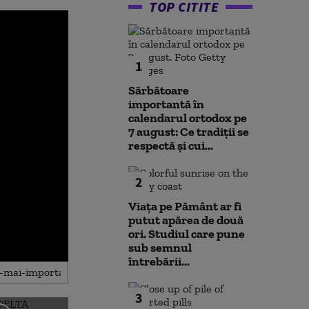
TOP CITITE
1
Sărbătoare
importantă în
calendarul ortodox pe
7 august: Ce tradiții se
respectă și cui...
2
Viața pe Pământ ar fi
putut apărea de două
ori. Studiul care pune
sub semnul
întrebării...
3