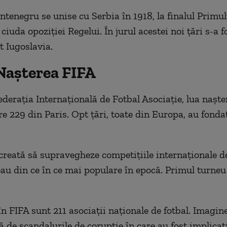
tenegru se unise cu Serbia în 1918, la finalul Primu
ciuda opoziției Regelui. În jurul acestei noi țări s-a 
t Iugoslavia.
 Nașterea FIFA
ederația Internațională de Fotbal Asociație, lua naște
e 229 din Paris. Opt țări, toate din Europa, au fonda
 creată să supravegheze competițiile internaționale de
au din ce în ce mai populare în epocă. Primul turneu 
în FIFA sunt 211 asociații naționale de fotbal. Imagin
ă de scandalurile de corupție în care au fost implicați