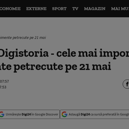
CONOMIE
EXTERNE
SPORT
TV
MAGAZIN
MAI MU
enimente petrecute pe 21 mai
igistoria - cele mai impo
e petrecute pe 21 mai
 07:57
7:53
Urmărește
Digi24
în Google Discover
Adaugă
Digi24
ca sursă preferată în Googl