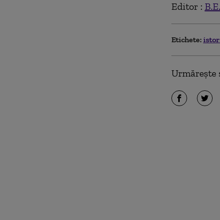
Editor :
B.E
Etichete:
isto
Urmărește ș