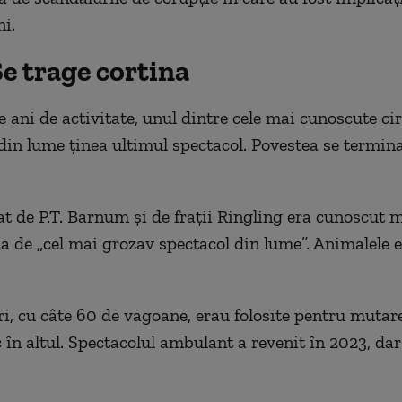
ni.
Se trage cortina
 ani de activitate, unul dintre cele mai cunoscute cir
in lume ținea ultimul spectacol. Povestea se termina
at de P.T. Barnum și de frații Ringling era cunoscut 
a de „cel mai grozav spectacol din lume”. Animalele
i, cu câte 60 de vagoane, erau folosite pentru mutare
 în altul. Spectacolul ambulant a revenit în 2023, dar