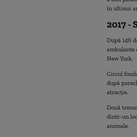
în ultimii a
2017 - 
După 146 de
ambulante d
New York.
Circul fond
după porecl
atracție.
Două trenur
dintr-un loc
animale.