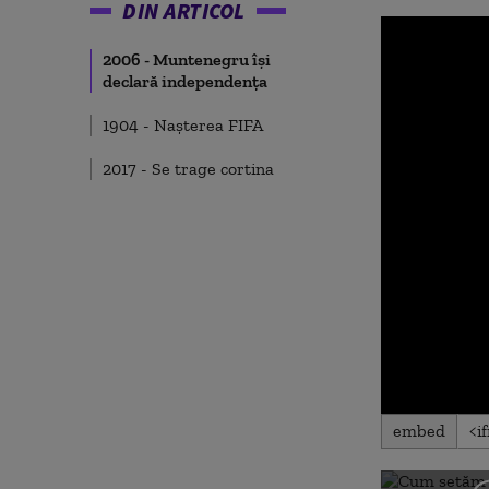
DIN ARTICOL
2006 - Muntenegru își
declară independența
1904 - Nașterea FIFA
2017 - Se trage cortina
0
embed
seconds
of
0