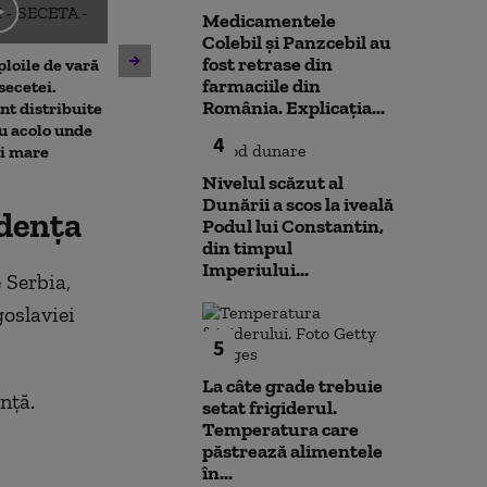
Medicamentele
Emil Boc, prima
Colebil și Panzcebil au
prezintă leacu
fost retrase din
ploile de vară
Nicușor Dan spune, din nou,
mahmureală du
farmaciile din
secetei.
că România își asumă
de festival: „Ui
România. Explicația...
nt distribuite
obiectivul trecerii la
u acolo unde
moneda euro: „E un proces
4
ai mare
de durată care trebuie
prioritizat”
Nivelul scăzut al
Dunării a scos la iveală
ndența
Podul lui Constantin,
din timpul
Imperiului...
 Serbia,
goslaviei
5
La câte grade trebuie
nță.
setat frigiderul.
Temperatura care
păstrează alimentele
în...