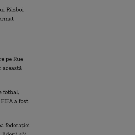
lui Război
format
re pe Rue
t această
 fotbal,
FIFA a fost
ea federației
 liderii săi