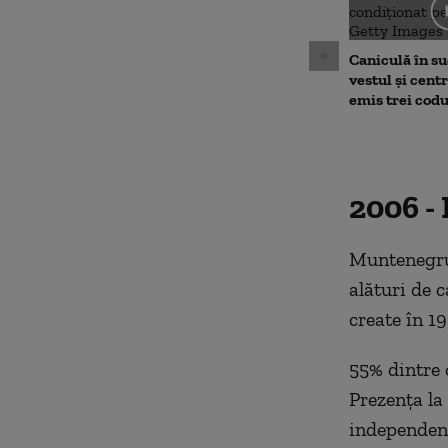
seconds
Volu
90%
Caniculă în sud
vestul și cent
emis trei cod
2006 -
Muntenegru 
alături de 
create în 19
55% dintre 
Prezența la
independent