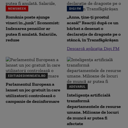
NEWSWEEK
DIGI FM
România poate ajunge
„Anna, ţine-ţi prostul
vineri în „junk”. Economist:
acasă!" Reacţii după ce un
Indexarea pensiilor ar
bărbat a desenat o
putea fi anulată. Salariile,
declaraţie de dragoste pe o
reduse
stâncă, în Transfăgărăşan
Descarcă aplicația Digi FM
EDITIADEDIMINEATA.RO
Parlamentul European a
ADEVARUL
lansat un joc gratuit în care
Inteligența artificială
utilizatorii controlează o
transformă
campanie de dezinformare
departamentele de resurse
umane. Milioane de locuri
de muncă ar putea fi
afectate