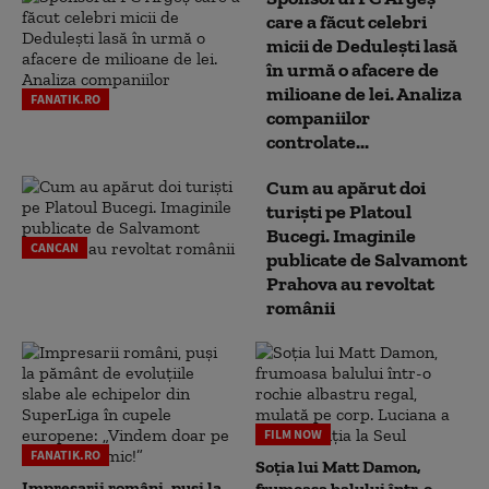
care a făcut celebri
micii de Dedulești lasă
în urmă o afacere de
milioane de lei. Analiza
FANATIK.RO
companiilor
controlate...
Cum au apărut doi
turiști pe Platoul
Bucegi. Imaginile
CANCAN
publicate de Salvamont
Prahova au revoltat
românii
FILM NOW
FANATIK.RO
Soția lui Matt Damon,
Impresarii români, puși la
frumoasa balului într-o