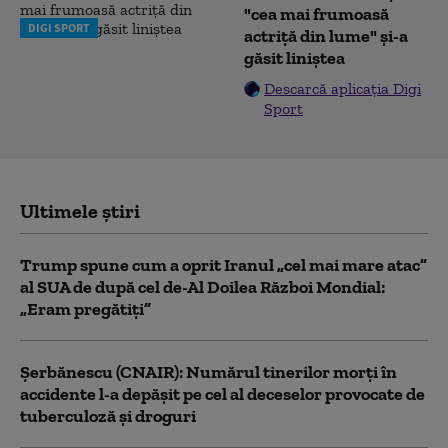
"cea mai frumoasă
DIGI SPORT
actriță din lume" și-a
găsit liniștea
Descarcă aplicația Digi
Sport
Ultimele știri
Trump spune cum a oprit Iranul „cel mai mare atac”
al SUA de după cel de-Al Doilea Război Mondial:
„Eram pregătiți”
Şerbănescu (CNAIR): Numărul tinerilor morţi în
accidente l-a depăşit pe cel al deceselor provocate de
tuberculoză şi droguri