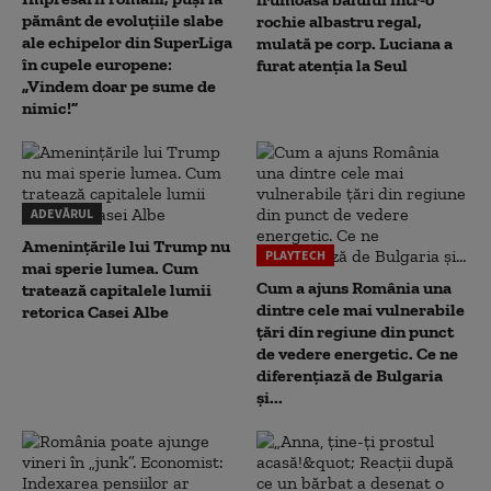
pământ de evoluțiile slabe
rochie albastru regal,
ale echipelor din SuperLiga
mulată pe corp. Luciana a
în cupele europene:
furat atenția la Seul
„Vindem doar pe sume de
nimic!”
ADEVĂRUL
Amenințările lui Trump nu
PLAYTECH
mai sperie lumea. Cum
Cum a ajuns România una
tratează capitalele lumii
dintre cele mai vulnerabile
retorica Casei Albe
țări din regiune din punct
de vedere energetic. Ce ne
diferențiază de Bulgaria
și...