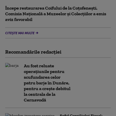
Începe restaurarea Coifului de la Coțofenești.
Comisia Naţională a Muzeelor şi Colecţiilor a emis
aviz favorabil
CITEȘTE MAI MULTE
Recomandările redacţiei
Au fost reluate
operațiunile pentru
scufundarea celor
patru barje în Dunăre,
pentru a crește debitul
la centrala de la
Cernavodă
Șeful Consiliului Fiscal: