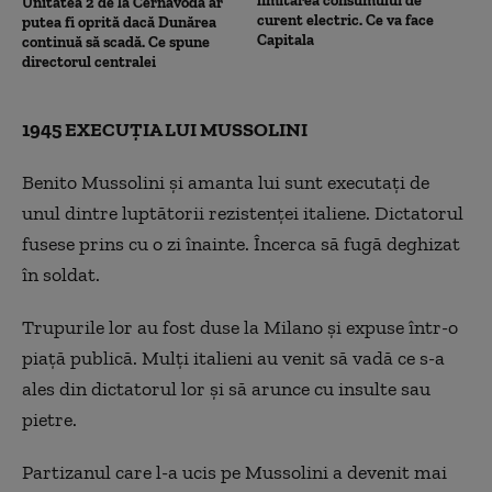
limitarea consumului de
Unitatea 2 de la Cernavodă ar
curent electric. Ce va face
putea fi oprită dacă Dunărea
Capitala
continuă să scadă. Ce spune
directorul centralei
1945 EXECUȚIA LUI MUSSOLINI
Benito Mussolini și amanta lui sunt executați de
unul dintre luptătorii rezistenței italiene. Dictatorul
fusese prins cu o zi înainte. Încerca să fugă deghizat
în soldat.
Trupurile lor au fost duse la Milano și expuse într-o
piață publică. Mulți italieni au venit să vadă ce s-a
ales din dictatorul lor și să arunce cu insulte sau
pietre.
Partizanul care l-a ucis pe Mussolini a devenit mai