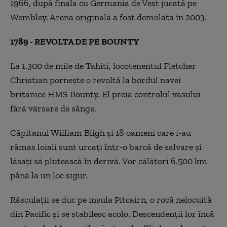
1966, după finala cu Germania de Vest jucată pe
Wembley. Arena originală a fost demolată în 2003.
1789 - REVOLTA DE PE BOUNTY
La 1.300 de mile de Tahiti, locotenentul Fletcher
Christian pornește o revoltă la bordul navei
britanice HMS Bounty. El preia controlul vasului
fără vărsare de sânge.
Căpitanul William Bligh și 18 oameni care i-au
rămas loiali sunt urcați într-o barcă de salvare și
lăsați să plutească în derivă. Vor călători 6.500 km
până la un loc sigur.
Răsculații se duc pe insula Pitcairn, o rocă nelocuită
din Pacific și se stabilesc acolo. Descendenții lor încă