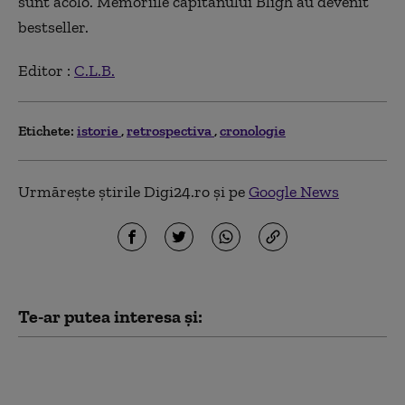
sunt acolo. Memoriile căpitanului Bligh au devenit
bestseller.
Editor :
C.L.B.
Etichete:
istorie
retrospectiva
cronologie
Urmărește știrile Digi24.ro și pe
Google News
Te-ar putea interesa și:
Digistoria - cele mai importante
evenimente petrecute pe 6 august