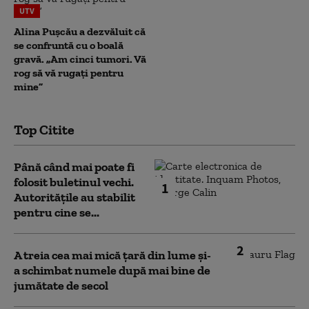
UTV
Alina Pușcău a dezvăluit că
se confruntă cu o boală
gravă. „Am cinci tumori. Vă
rog să vă rugați pentru
mine”
Top Citite
Până când mai poate fi
folosit buletinul vechi.
1
Autoritățile au stabilit
pentru cine se...
2
A treia cea mai mică țară din lume și-
a schimbat numele după mai bine de
jumătate de secol