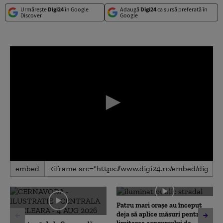
Urmărește
Digi24
în Google
Adaugă
Digi24
ca sursă preferată în
Discover
Google
0
embed
seconds
of
0
seconds
Patru mari orașe au început
deja să aplice măsuri pentru