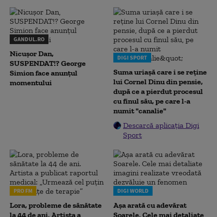
GANDUL.RO
Nicușor Dan,
DIGI SPORT
SUSPENDAT!? George
Suma uriașă care i se reține
Simion face anunțul
lui Cornel Dinu din pensie,
momentului
după ce a pierdut procesul
cu finul său, pe care l-a
numit "canalie"
Descarcă aplicația Digi
Sport
PRO FM
DIGI WORLD
Lora, probleme de sănătate
Așa arată cu adevărat
la 44 de ani. Artista a
Soarele. Cele mai detaliate