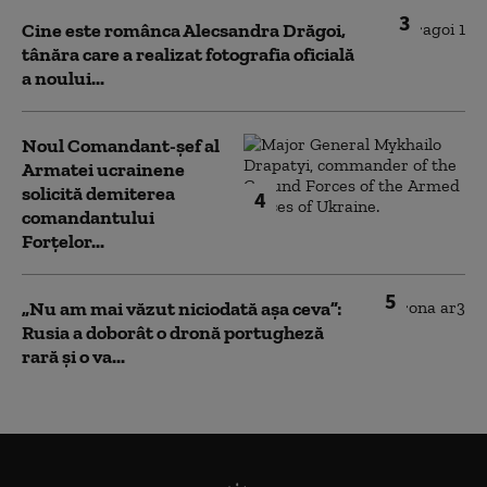
3
Cine este românca Alecsandra Drăgoi,
tânăra care a realizat fotografia oficială
a noului...
Noul Comandant-șef al
Armatei ucrainene
solicită demiterea
4
comandantului
Forțelor...
5
„Nu am mai văzut niciodată așa ceva”:
Rusia a doborât o dronă portugheză
rară și o va...