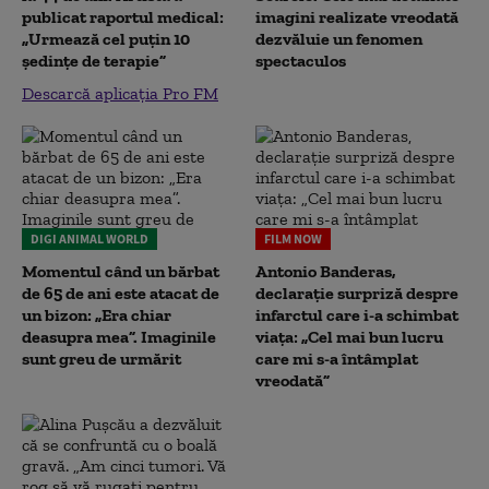
publicat raportul medical:
imagini realizate vreodată
„Urmează cel puțin 10
dezvăluie un fenomen
ședințe de terapie”
spectaculos
Descarcă aplicația Pro FM
DIGI ANIMAL WORLD
FILM NOW
Momentul când un bărbat
Antonio Banderas,
de 65 de ani este atacat de
declarație surpriză despre
un bizon: „Era chiar
infarctul care i-a schimbat
deasupra mea”. Imaginile
viața: „Cel mai bun lucru
sunt greu de urmărit
care mi s-a întâmplat
vreodată”