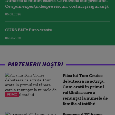
Dunărea la minim istoric, Cernavodă sub presiune.
Ce spun experții despre riscuri, costuri și siguranță
06.08.2026
CURS BNR: Euro crește
06.08.2026
PARTENERII NOȘTRI
Fiica lui Tom Cruise
debutează ca actriță.
Cum arată în primul
rol tânăra care a
PE ROZ
renunțat la numele de
familie al tatălui
Sponsorul FC Argeș