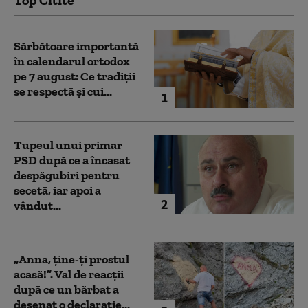
Sărbătoare importantă
în calendarul ortodox
pe 7 august: Ce tradiții
se respectă și cui...
1
Tupeul unui primar
PSD după ce a încasat
despăgubiri pentru
secetă, iar apoi a
2
vândut...
„Anna, ţine-ţi prostul
acasă!”. Val de reacții
după ce un bărbat a
desenat o declarație...