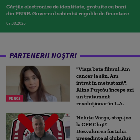
Cărțile electronice de identitate, gratuite cu bani
din PNRR. Guvernul schimbă regulile de finanțare
07.08.2026
PARTENERII NOȘTRI
"Viața bate filmul. Am
cancer la sân. Am
intrat în metastază".
Alina Pușcău începe azi
un tratament
PE ROZ
revoluționar în L.A.
Neluțu Varga, stop-joc
la CFR Cluj!?
Dezvăluirea fostului
președinte al clubului: