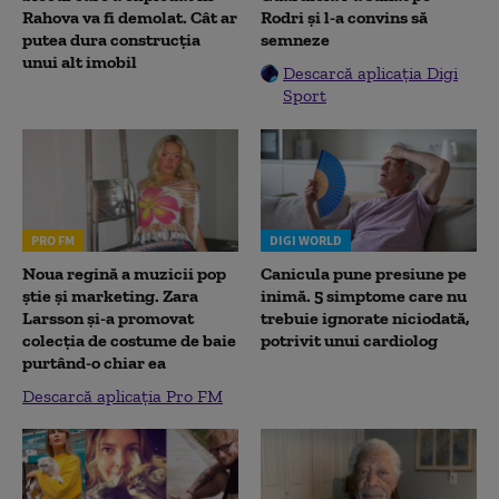
Rahova va fi demolat. Cât ar
Rodri și l-a convins să
putea dura construcția
semneze
unui alt imobil
Descarcă aplicația Digi
Sport
PRO FM
DIGI WORLD
Noua regină a muzicii pop
Canicula pune presiune pe
știe și marketing. Zara
inimă. 5 simptome care nu
Larsson și-a promovat
trebuie ignorate niciodată,
colecția de costume de baie
potrivit unui cardiolog
purtând-o chiar ea
Descarcă aplicația Pro FM