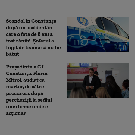
Constanța
Scandal în Constanța
după un accident în
care o fată de 6 ani a
fost rănită. Şoferul a
fugit de teamă să nu fie
bătut
Preşedintele CJ
Constanţa, Florin
Mitroi, audiat ca
martor, de către
procurori, după
percheziții la sediul
unei firme unde e
acționar
Percheziții în dosarul