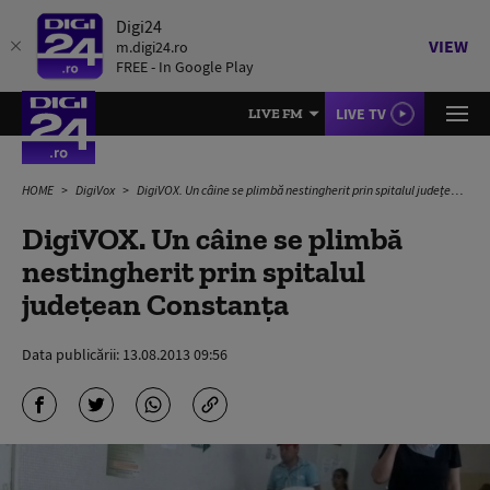
Digi24
VIEW
m.digi24.ro
FREE - In Google Play
LIVE TV
LIVE FM
HOME
DigiVox
DigiVOX. Un câine se plimbă nestingherit prin spitalul județean Constanța
DigiVOX. Un câine se plimbă
nestingherit prin spitalul
județean Constanța
Data publicării:
13.08.2013 09:56