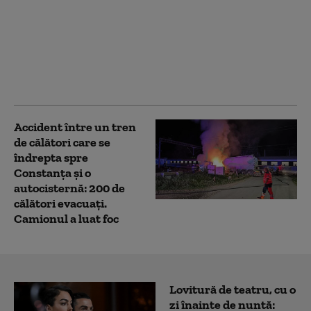
procurorilor Gigi
Valentin Ştefan şi
Teodor Niţă: șeful CJ
Constanța, Florin
Mitroi, vizat. Reacția
Consiliului
Accident între un tren
de călători care se
îndrepta spre
Constanţa şi o
autocisternă: 200 de
călători evacuaţi.
Camionul a luat foc
Lovitură de teatru, cu o
zi înainte de nuntă: