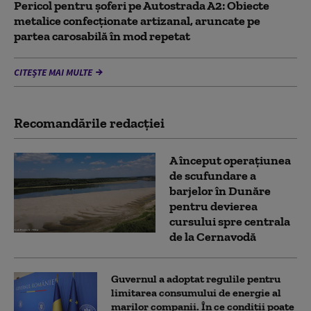
Pericol pentru şoferi pe Autostrada A2: Obiecte
metalice confecţionate artizanal, aruncate pe
partea carosabilă în mod repetat
CITEȘTE MAI MULTE
Recomandările redacţiei
A început operațiunea
de scufundare a
barjelor în Dunăre
pentru devierea
cursului spre centrala
de la Cernavodă
Guvernul a adoptat regulile pentru
limitarea consumului de energie al
marilor companii. În ce condiții poate