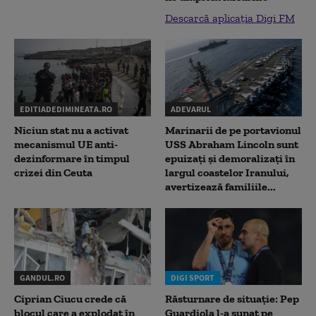
Descarcă aplicația Digi FM
EDITIADEDIMINEATA.RO
ADEVARUL
Niciun stat nu a activat
Marinarii de pe portavionul
mecanismul UE anti-
USS Abraham Lincoln sunt
dezinformare în timpul
epuizați și demoralizați în
crizei din Ceuta
largul coastelor Iranului,
avertizează familiile...
GANDUL.RO
DIGI SPORT
Ciprian Ciucu crede că
Răsturnare de situație: Pep
blocul care a explodat în
Guardiola l-a sunat pe