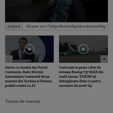
0
embed
seconds
of
45
seconds
Alerta cu bombă din Portul
Controale la peste 1.800 de
Constanța. Radu Miruță:
avioane Boeing 737 MAX din
Amenințare transmisă de pe
toată lumea. TAROM își
numere din Ucraina și Polonia,
îmbogățește flota cu patru
posibil creată cu AI
aeronave de acest tip
Trimis de: marius