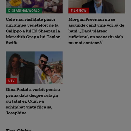
DIGI ANIMAL WORLD
FILM NOW
Cele mai răsfățate pisici
Morgan Freeman nu se
din lumea vedetelor: de la
ascunde când vine vorba de
Calippo a lui Ed Sheeran la
bani: „Dacă plătesc
Meredith Grey a lui Taylor
suficient”, un scenariu slab
Swift
nu mai contează
UTV
Gina Pistol a vorbit pentru
prima dată despre relația
cu tatăl ei. Cum i-a
schimbat viața fiica sa,
Josephine
Top Citite