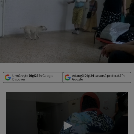
Urmărește
Digi24
în Google
Adaugă
Digi24
ca sursă preferată în
Discover
Google