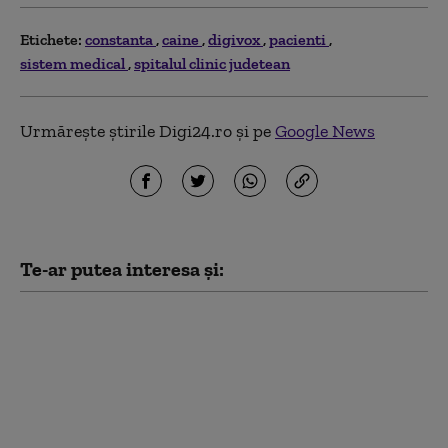
Etichete:
constanta
caine
digivox
pacienti
sistem medical
spitalul clinic judetean
Urmărește știrile Digi24.ro și pe
Google News
Te-ar putea interesa și:
Întârzieri pentru 12
trenuri de călători
după depistarea unor
scurgeri de gaze de la
un vagon cisternă în
gara Dorobanţu din