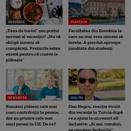
ADEVĂRUL
PLAYTECH
„Taxa de turist” sau prețul
Facultatea din România la
normal al vacanței? „Nu vă
care nu mai vrea nimeni să
obligă nimeni să
înveţe. A pierdut aproape
cumpărați. Prețurile astea
jumătate din studenţi
există pentru că cineva le
plătește”
NEWSWEEK
DIGI FM
Românii plătesc cele mai
Dan Negru, reacție virală
mari contribuții la pensie,
din vacanța în Turcia după
dar au printre cele mai
ce a ajuns la un resort all
mici pensii în UE. De ce?
inclusive: „Și noi, românii,
ne umplem farfuriile”