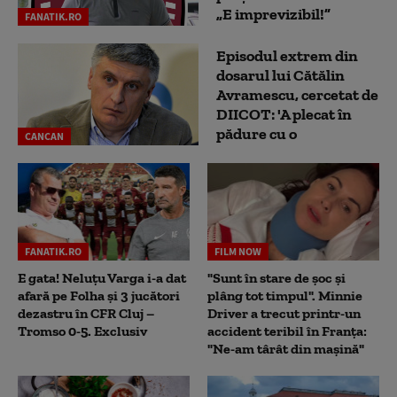
„E imprevizibil!”
FANATIK.RO
Episodul extrem din
dosarul lui Cătălin
Avramescu, cercetat de
DIICOT: 'A plecat în
pădure cu o
CANCAN
FANATIK.RO
FILM NOW
E gata! Neluțu Varga i-a dat
"Sunt în stare de șoc și
afară pe Folha și 3 jucători
plâng tot timpul". Minnie
dezastru în CFR Cluj –
Driver a trecut printr-un
Tromso 0-5. Exclusiv
accident teribil în Franța:
"Ne-am târât din mașină"