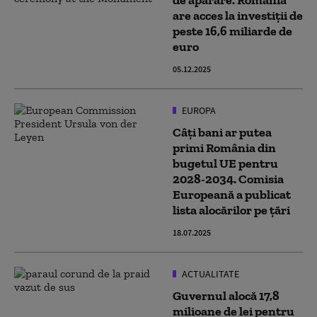
de apărare. România
are acces la investiții de
peste 16,6 miliarde de
euro
05.12.2025
EUROPA
Câți bani ar putea
primi România din
bugetul UE pentru
2028-2034. Comisia
Europeană a publicat
lista alocărilor pe țări
18.07.2025
ACTUALITATE
Guvernul alocă 17,8
milioane de lei pentru