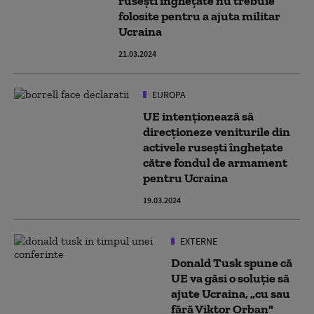
rusești înghețate nu trebuie
folosite pentru a ajuta militar
Ucraina
21.03.2024
EUROPA
UE intenţionează să
direcționeze veniturile din
activele ruseşti îngheţate
către fondul de armament
pentru Ucraina
19.03.2024
EXTERNE
Donald Tusk spune că
UE va găsi o soluţie să
ajute Ucraina, „cu sau
fără Viktor Orban"