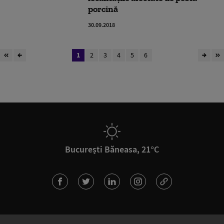
porcină
30.09.2018
1
2
3
4
5
6
București Băneasa, 21°C