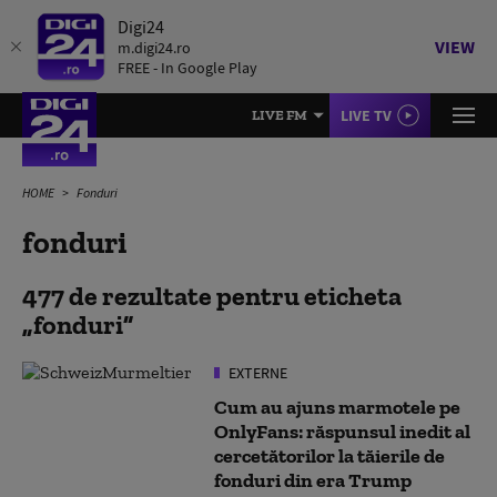
Digi24
VIEW
m.digi24.ro
FREE - In Google Play
LIVE TV
LIVE FM
HOME
Fonduri
fonduri
477 de rezultate pentru eticheta
fonduri
EXTERNE
Cum au ajuns marmotele pe
OnlyFans: răspunsul inedit al
cercetătorilor la tăierile de
fonduri din era Trump