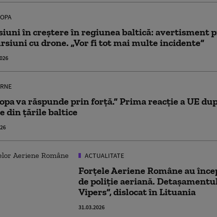
OPA
iuni în creștere în regiunea baltică: avertisment p
rsiuni cu drone. „Vor fi tot mai multe incidente”
2026
RNE
opa va răspunde prin forţă.” Prima reacție a UE dup
e din ţările baltice
026
ACTUALITATE
Forţele Aeriene Române au înce
de poliţie aeriană. Detaşamentu
Vipers”, dislocat în Lituania
31.03.2026