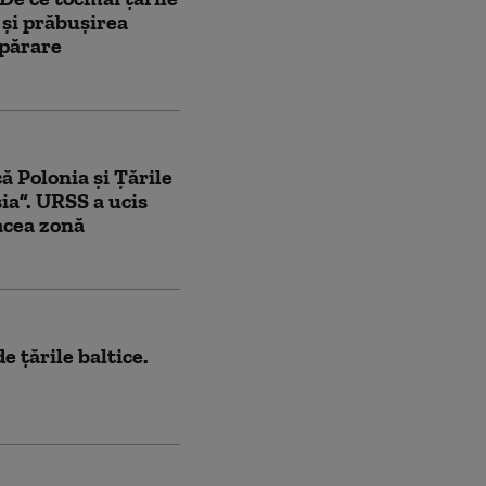
 și prăbușirea
apărare
ă Polonia și Țările
ia”. URSS a ucis
acea zonă
 ţările baltice.