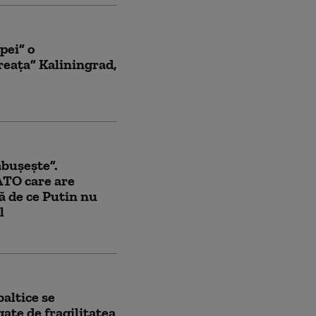
pei” o
reața” Kaliningrad,
ăbușește”.
ATO care are
ă de ce Putin nu
l
baltice se
ate de fragilitatea