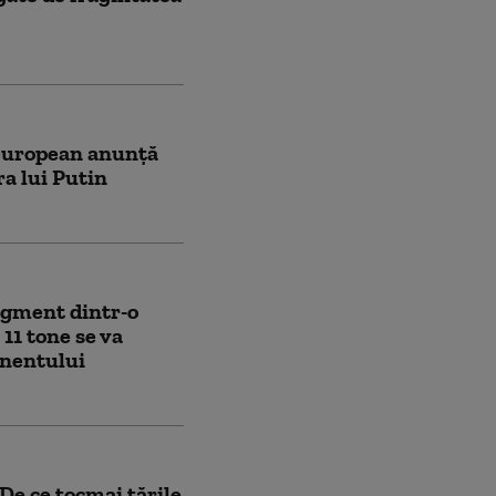
l european anunță
a lui Putin
segment dintr-o
11 tone se va
inentului
De ce tocmai țările