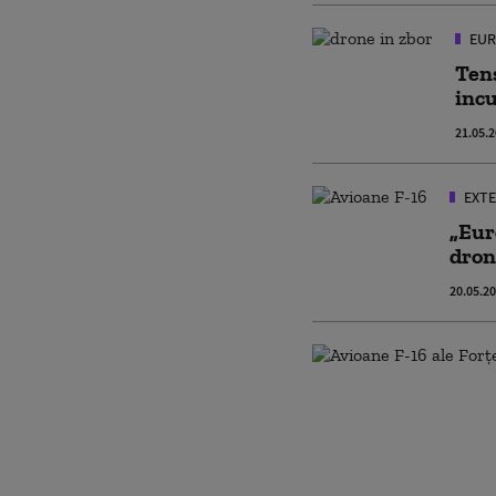
EUR
Tens
incu
21.05.
EXTE
„Eur
dron
20.05.2