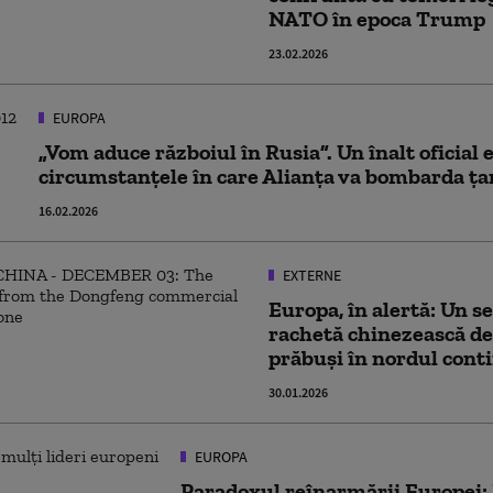
NATO în epoca Trump
23.02.2026
EUROPA
„Vom aduce războiul în Rusia”. Un înalt oficia
circumstanțele în care Alianța va bombarda țar
16.02.2026
EXTERNE
Europa, în alertă: Un 
rachetă chinezească de 
prăbuși în nordul cont
30.01.2026
EUROPA
Paradoxul reînarmării Europei: 