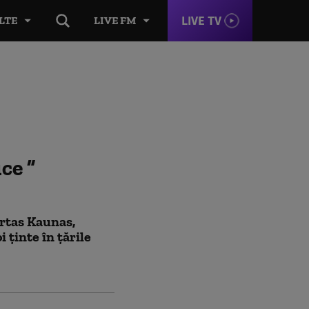
LIVE TV
LTE
LIVE FM
ice
ertas Kaunas,
 ținte în țările