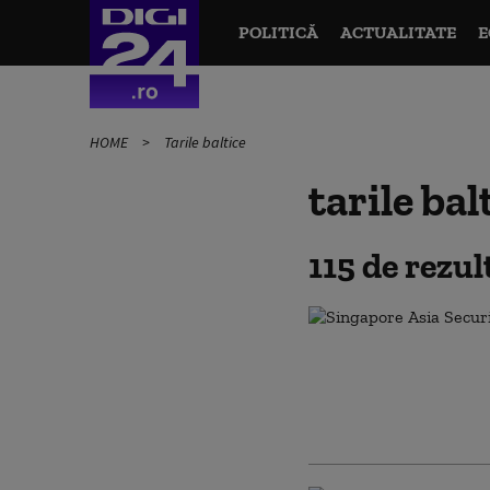
POLITICĂ
ACTUALITATE
E
HOME
Tarile baltice
tarile bal
115 de rezu