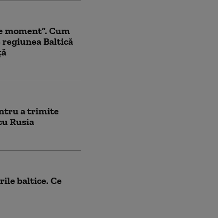
ice moment”. Cum
regiunea Baltică
ță
ntru a trimite
 cu Rusia
ile baltice. Ce