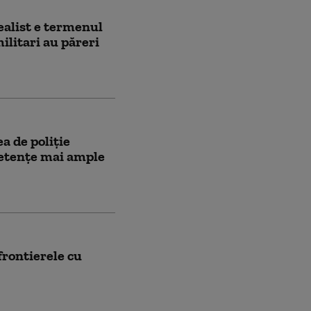
ealist e termenul
ilitari au păreri
 de poliție
petențe mai ample
frontierele cu