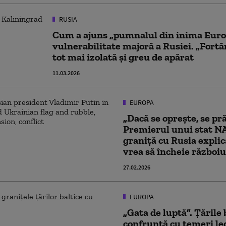
RUSIA
Cum a ajuns „pumnalul din inima Euro
vulnerabilitate majoră a Rusiei. „Fortă
tot mai izolată și greu de apărat
11.03.2026
EUROPA
„Dacă se oprește, se pr
Premierul unui stat N
graniță cu Rusia explic
vrea să încheie războiu
27.02.2026
EUROPA
„Gata de luptă”. Țările 
confruntă cu temeri leg