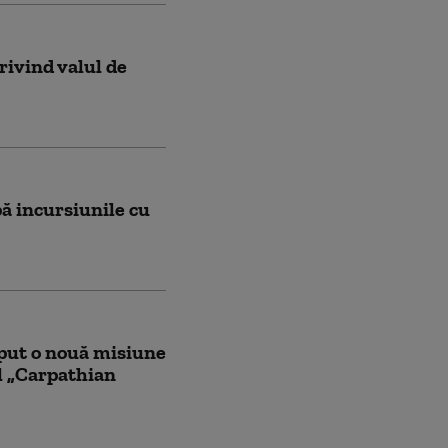
rivind valul de
ă incursiunile cu
put o nouă misiune
l „Carpathian