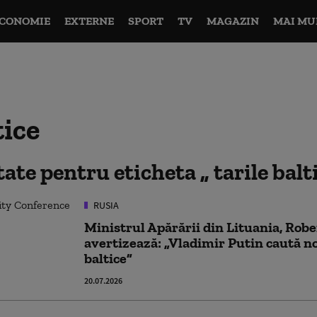
CONOMIE
EXTERNE
SPORT
TV
MAGAZIN
MAI MU
tice
ltate pentru eticheta
tarile balt
RUSIA
Ministrul Apărării din Lituania, Rob
avertizează: „Vladimir Putin caută noi
baltice”
20.07.2026