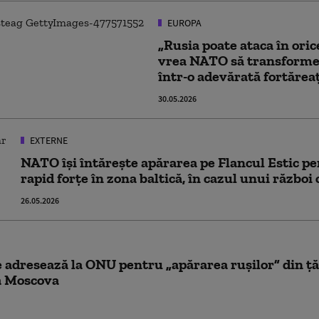
EUROPA
„Rusia poate ataca în or
vrea NATO să transforme 
într-o adevărată fortărea
30.05.2026
EXTERNE
NATO își întărește apărarea pe Flancul Estic pe
rapid forțe în zona baltică, în cazul unui război
26.05.2026
 adresează la ONU pentru „apărarea rușilor” din țăr
ă Moscova