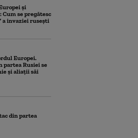
Europei și
: Cum se pregătesc
” a invaziei rusești
ordul Europei.
n partea Rusiei se
 și aliații săi
tac din partea