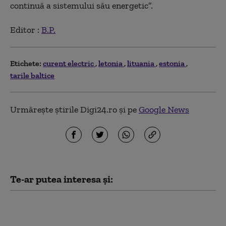
continuă a sistemului său energetic”.
Editor :
B.P.
Etichete:
curent electric
letonia
lituania
estonia
tarile baltice
Urmărește știrile Digi24.ro și pe
Google News
Te-ar putea interesa și:
Lituania avertizează
asupra unui atac sub