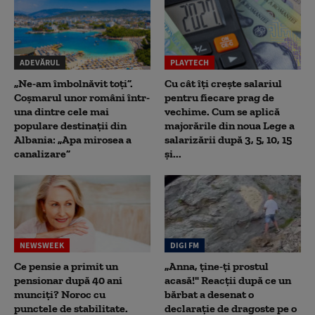
ADEVĂRUL
PLAYTECH
„Ne-am îmbolnăvit toți”.
Cu cât îți crește salariul
Coșmarul unor români într-
pentru fiecare prag de
una dintre cele mai
vechime. Cum se aplică
populare destinații din
majorările din noua Lege a
Albania: „Apa mirosea a
salarizării după 3, 5, 10, 15
canalizare”
și...
NEWSWEEK
DIGI FM
Ce pensie a primit un
„Anna, ţine-ţi prostul
pensionar după 40 ani
acasă!" Reacţii după ce un
munciți? Noroc cu
bărbat a desenat o
punctele de stabilitate.
declaraţie de dragoste pe o