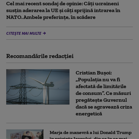
Cel mai recent sondaj de opinie: Câți ucraineni
susțin aderarea la UE și câți sprijină intrarea în
NATO. Ambele preferințe, în scădere
CITEȘTE MAI MULTE
Recomandările redacţiei
Cristian Bușoi:
„Populația nu va fi
afectată de limitările
de consum”. Ce măsuri
pregătește Guvernul
dacă se agravează criza
energetică
Marja de manevră a lui Donald Trump
în privința Iranului, din ce în ce mai