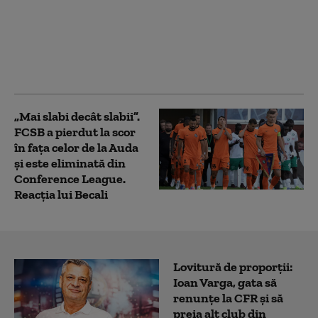
flancul estic. Spania a
trimis avioane F-18 și
elicoptere în România.
MApN: 7 aeronave au
sosit la Baza 86 Borcea
„Mai slabi decât slabii”.
FCSB a pierdut la scor
în fața celor de la Auda
și este eliminată din
Conference League.
Reacția lui Becali
Lovitură de proporții:
Ioan Varga, gata să
renunțe la CFR și să
preia alt club din