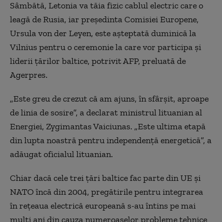
Sâmbătă, Letonia va tăia fizic cablul electric care o
leagă de Rusia, iar preşedinta Comisiei Europene,
Ursula von der Leyen, este aşteptată duminică la
Vilnius pentru o ceremonie la care vor participa şi
liderii ţărilor baltice, potrivit AFP, preluată de
Agerpres.
„Este greu de crezut că am ajuns, în sfârşit, aproape
de linia de sosire”, a declarat ministrul lituanian al
Energiei, Zygimantas Vaiciunas. „Este ultima etapă
din lupta noastră pentru independenţă energetică”, a
adăugat oficialul lituanian.
Chiar dacă cele trei ţări baltice fac parte din UE şi
NATO încă din 2004, pregătirile pentru integrarea
în reţeaua electrică europeană s-au întins pe mai
mulţi ani din cauza numeroaselor probleme tehnice