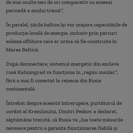
de mai multe zeci de ori comparativ cu aceeaşi
perioadă a anului trecut”.
În paralel, ţările baltice îşi vor majora capacităţile de
producţie locală de energie, inclusiv prin parcuri
eoliene offshore care ar urma să fie construite în
Marea Baltică.
După deconectare, sistemul energetic din enclava
rusă Kaliningrad va funcţiona în „regim insular”,
fără a mai fi conectat la reţeaua din Rusia
continentală.
Întrebat despre această întrerupere, purtătorul de
cuvânt al Kremlinului, Dmitri Peskov, a declarat,
săptămâna trecută, că Rusia va „lua toate măsurile
necesare pentru a garanta funcţionarea fiabilă şi