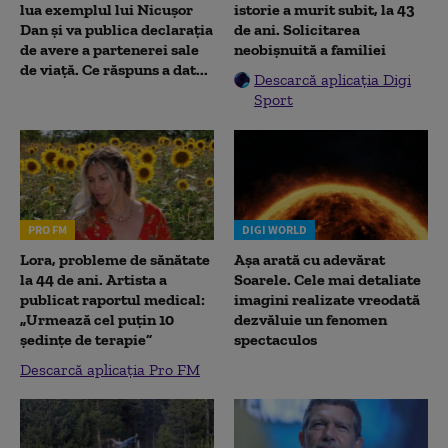
lua exemplul lui Nicușor
istorie a murit subit, la 43
Dan și va publica declarația
de ani. Solicitarea
de avere a partenerei sale
neobișnuită a familiei
de viață. Ce răspuns a dat...
Descarcă aplicația Digi
Sport
PRO FM
DIGI WORLD
Lora, probleme de sănătate
Așa arată cu adevărat
la 44 de ani. Artista a
Soarele. Cele mai detaliate
publicat raportul medical:
imagini realizate vreodată
„Urmează cel puțin 10
dezvăluie un fenomen
ședințe de terapie”
spectaculos
Descarcă aplicația Pro FM