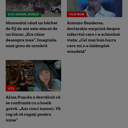
DIGI ANIMAL WORLD
FILM NOW
Momentul când un bărbat
Antonio Banderas,
de 65 de ani este atacat de
declarație surpriză despre
un bizon: „Era chiar
infarctul care i-a schimbat
deasupra mea”. Imaginile
viața: „Cel mai bun lucru
sunt greu de urmărit
care mi s-a întâmplat
vreodată”
UTV
Alina Pușcău a dezvăluit că
se confruntă cu o boală
gravă. „Am cinci tumori. Vă
rog să vă rugați pentru
mine”