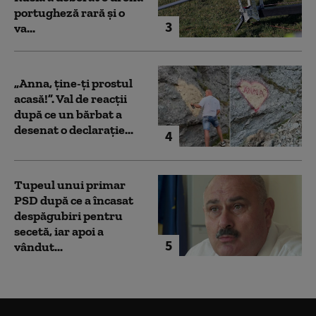
portugheză rară și o
3
va...
„Anna, ţine-ţi prostul
acasă!”. Val de reacții
după ce un bărbat a
desenat o declarație...
4
Tupeul unui primar
PSD după ce a încasat
despăgubiri pentru
secetă, iar apoi a
5
vândut...