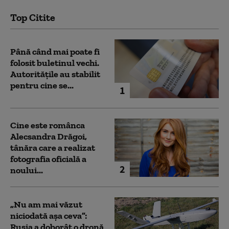
Top Citite
Până când mai poate fi
folosit buletinul vechi.
Autoritățile au stabilit
pentru cine se...
1
Cine este românca
Alecsandra Drăgoi,
tânăra care a realizat
fotografia oficială a
2
noului...
„Nu am mai văzut
niciodată așa ceva”:
Rusia a doborât o dronă