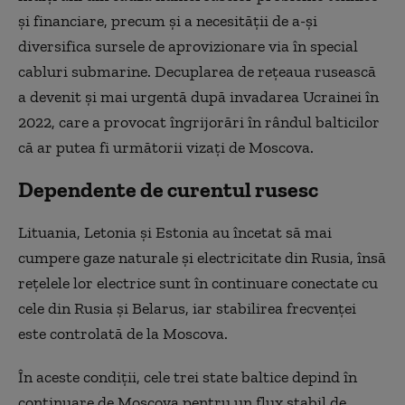
şi financiare, precum şi a necesităţii de a-şi
diversifica sursele de aprovizionare via în special
cabluri submarine. Decuplarea de reţeaua rusească
a devenit şi mai urgentă după invadarea Ucrainei în
2022, care a provocat îngrijorări în rândul balticilor
că ar putea fi următorii vizaţi de Moscova.
Dependente de curentul rusesc
Lituania, Letonia şi Estonia au încetat să mai
cumpere gaze naturale şi electricitate din Rusia, însă
reţelele lor electrice sunt în continuare conectate cu
cele din Rusia şi Belarus, iar stabilirea frecvenţei
este controlată de la Moscova.
În aceste condiţii, cele trei state baltice depind în
continuare de Moscova pentru un flux stabil de