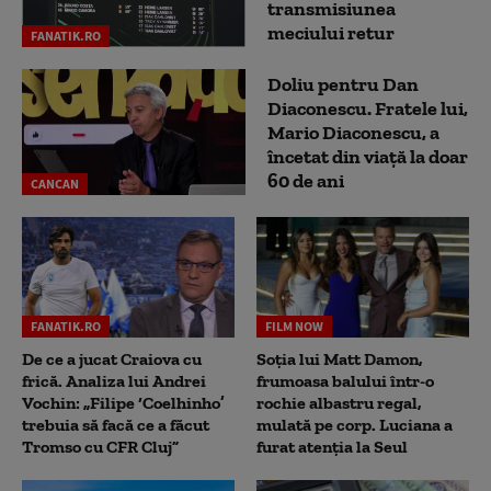
transmisiunea
meciului retur
FANATIK.RO
Doliu pentru Dan
Diaconescu. Fratele lui,
Mario Diaconescu, a
încetat din viață la doar
60 de ani
CANCAN
FANATIK.RO
FILM NOW
De ce a jucat Craiova cu
Soția lui Matt Damon,
frică. Analiza lui Andrei
frumoasa balului într-o
Vochin: „Filipe ‘Coelhinho’
rochie albastru regal,
trebuia să facă ce a făcut
mulată pe corp. Luciana a
Tromso cu CFR Cluj”
furat atenția la Seul