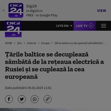
Digi24
VIEW
m.digi24.ro
FREE - In Google Play
LIVE TV
LIVE FM
HOME
Știri
Externe
Europa
Ţările baltice se decuplează sâmbătă de la reţeaua electrică a Rusiei și se cuplează la cea europeană
Ţările baltice se decuplează
sâmbătă de la reţeaua electrică a
Rusiei și se cuplează la cea
europeană
Data publicării:
05.02.2025 11:01