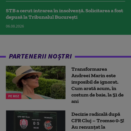
STB a cerut intrarea în insolvență. Solicitarea a fost
depusă la Tribunalul București
06.08.2026
PARTENERII NOȘTRI
Transformarea
Andreei Marin este
imposibil de ignorat.
Cum arată acum, în
costum de baie, la 51 de
PE ROZ
ani
Decizie radicală după
CFR Cluj – Tromso 0-5!
Au renunțat la