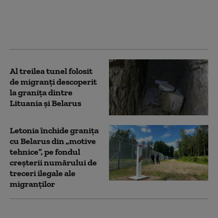
steag fals al Rusiei în
statele baltice. Cum ar
putea fi testat sprijinul
NATO pentru Ucraina
Al treilea tunel folosit
de migranți descoperit
la granița dintre
Lituania și Belarus
Letonia închide granița
cu Belarus din „motive
tehnice”, pe fondul
creșterii numărului de
treceri ilegale ale
migranților
NATO își întărește