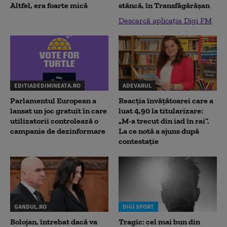
Altfel, era foarte mică
stâncă, în Transfăgărăşan
Descarcă aplicația Digi FM
EDITIADEDIMINEATA.RO
ADEVARUL
Parlamentul European a
Reacția învățătoarei care a
lansat un joc gratuit în care
luat 4,90 la titularizare:
utilizatorii controlează o
„M-a trecut din iad în rai”.
campanie de dezinformare
La ce notă a ajuns după
contestație
GANDUL.RO
DIGI SPORT
Bolojan, întrebat dacă va
Tragic: cel mai bun din