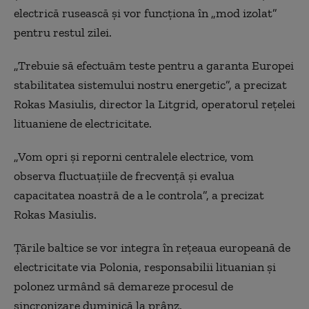
electrică rusească şi vor funcţiona în „mod izolat”
pentru restul zilei.
„Trebuie să efectuăm teste pentru a garanta Europei
stabilitatea sistemului nostru energetic”, a precizat
Rokas Masiulis, director la Litgrid, operatorul reţelei
lituaniene de electricitate.
„Vom opri şi reporni centralele electrice, vom
observa fluctuaţiile de frecvenţă şi evalua
capacitatea noastră de a le controla”, a precizat
Rokas Masiulis.
Ţările baltice se vor integra în reţeaua europeană de
electricitate via Polonia, responsabilii lituanian şi
polonez urmând să demareze procesul de
sincronizare duminică la prânz.