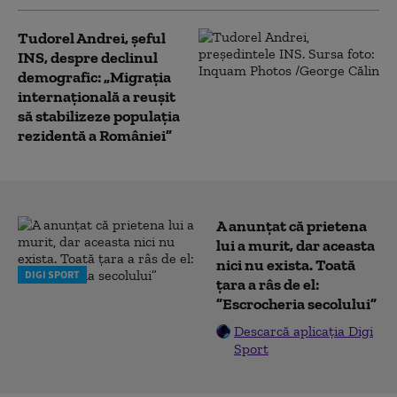
Tudorel Andrei, șeful
INS, despre declinul
demografic: „Migrația
internațională a reușit
să stabilizeze populația
rezidentă a României”
A anunțat că prietena
lui a murit, dar aceasta
nici nu exista. Toată
DIGI SPORT
țara a râs de el:
”Escrocheria secolului”
Descarcă aplicația Digi
Sport