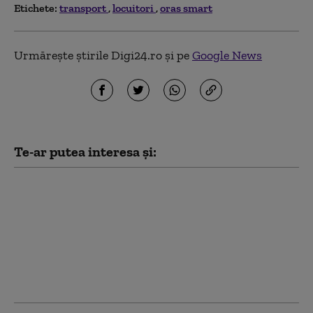
Etichete:
transport
locuitori
oras smart
Urmărește știrile Digi24.ro și pe
Google News
Te-ar putea interesa și:
Rusia își schimbă
strategia în Marea
Neagră după „atacurile
ostile cu drone”. Ce
plan are Moscova
pentru transportul
mărfurilor