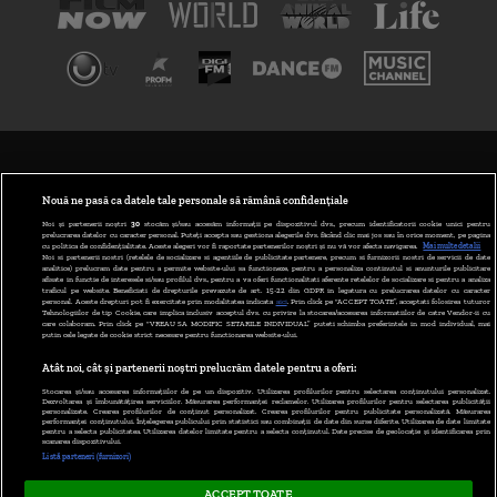
TERMENI ȘI CONDIȚII
POLITICA DE CONFIDENȚIALITATE
Nouă ne pasă ca datele tale personale să rămână confidențiale
Noi și partenerii noștri
30
stocăm și/sau accesăm informații pe dispozitivul dvs., precum identificatorii cookie unici pentru
prelucrarea datelor cu caracter personal. Puteți accepta sau gestiona alegerile dvs. făcând clic mai jos sau în orice moment, pe pagina
ABONARE DIGI TV
cu politica de confidențialitate. Aceste alegeri vor fi raportate partenerilor noștri și nu vă vor afecta navigarea.
Mai multe detalii
Noi si partenerii nostri (retelele de socializare si agentiile de publicitate partenere, precum si furnizorii nostri de servicii de date
analitice) prelucram date pentru a permite website-ului sa functioneze, pentru a personaliza continutul si anunturile publicitare
GESTIONAȚI PREFERINȚELE
afisate in functie de interesele si/sau profilul dvs., pentru a va oferi functionalitati aferente retelelor de socializare si pentru a analiza
traficul pe website. Beneficiati de drepturile prevazute de art. 15-22 din GDPR in legatura cu prelucrarea datelor cu caracter
personal. Aceste drepturi pot fi exercitate prin modalitatea indicata
aici
. Prin click pe “ACCEPT TOATE”, acceptati folosirea tuturor
CODUL DIGI24
Tehnologiilor de tip Cookie, care implica inclusiv acceptul dvs. cu privire la stocarea/accesarea informatiilor de catre Vendor-ii cu
care colaboram. Prin click pe “VREAU SA MODIFIC SETARILE INDIVIDUAL” puteti schimba preferintele in mod individual, mai
putin cele legate de cookie strict necesare pentru functionarea website-ului.
CAMERE WEB
Atât noi, cât și partenerii noștri prelucrăm datele pentru a oferi:
CONTACT/INFO
Stocarea și/sau accesarea informațiilor de pe un dispozitiv. Utilizarea profilurilor pentru selectarea conținutului personalizat.
Dezvoltarea și îmbunătățirea serviciilor. Măsurarea performanței reclamelor. Utilizarea profilurilor pentru selectarea publicității
personalizate. Crearea profilurilor de conținut personalizat. Crearea profilurilor pentru publicitate personalizată. Măsurarea
performanței conținutului. Înțelegerea publicului prin statistici sau combinații de date din surse diferite. Utilizarea de date limitate
pentru a selecta publicitatea. Utilizarea datelor limitate pentru a selecta conținutul. Date precise de geolocație și identificarea prin
VERSIUNE DESKTOP
scanarea dispozitivului.
Listă parteneri (furnizori)
ACCEPT TOATE