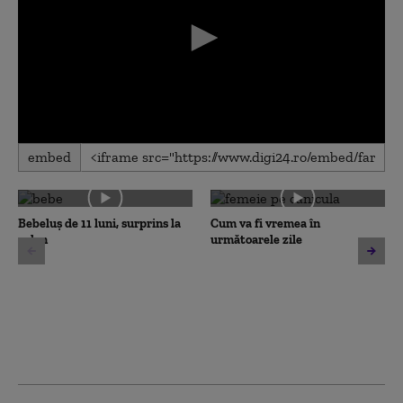
0
embed
seconds
of
0
seconds
Bebeluș de 11 luni, surprins la
Cum va fi vremea în
volan
următoarele zile