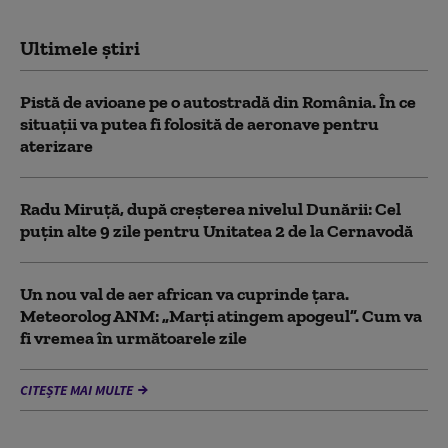
Ultimele știri
Pistă de avioane pe o autostradă din România. În ce
situații va putea fi folosită de aeronave pentru
aterizare
Radu Miruță, după creșterea nivelul Dunării: Cel
puțin alte 9 zile pentru Unitatea 2 de la Cernavodă
Un nou val de aer african va cuprinde țara.
Meteorolog ANM: „Marți atingem apogeul”. Cum va
fi vremea în următoarele zile
CITEȘTE MAI MULTE