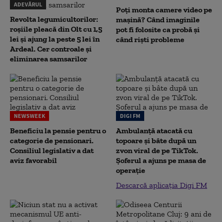
ADEVĂRUL
Poți monta camere video pe
Revolta legumicultorilor:
mașină? Când imaginile
roșiile pleacă din Olt cu 1,5
pot fi folosite ca probă și
lei și ajung la peste 5 lei în
când riști probleme
Ardeal. Cer controale și
eliminarea samsarilor
NEWSWEEK
DIGI FM
Beneficiu la pensie pentru o
Ambulanță atacată cu
categorie de pensionari.
topoare și bâte după un
Consiliul legislativ a dat
zvon viral de pe TikTok.
aviz favorabil
Șoferul a ajuns pe masa de
operație
Descarcă aplicația Digi FM