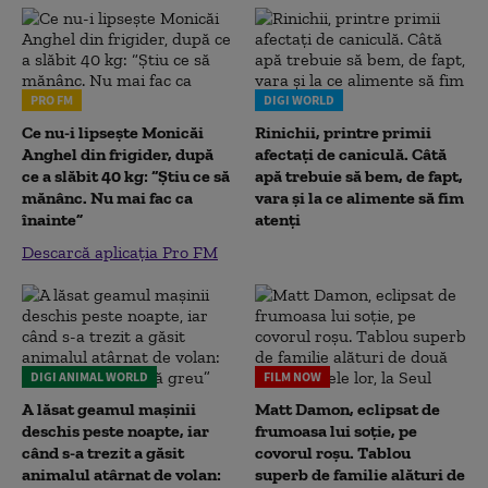
PRO FM
DIGI WORLD
Ce nu-i lipsește Monicăi
Rinichii, printre primii
Anghel din frigider, după
afectați de caniculă. Câtă
ce a slăbit 40 kg: “Știu ce să
apă trebuie să bem, de fapt,
mănânc. Nu mai fac ca
vara și la ce alimente să fim
înainte”
atenți
Descarcă aplicația Pro FM
DIGI ANIMAL WORLD
FILM NOW
A lăsat geamul mașinii
Matt Damon, eclipsat de
deschis peste noapte, iar
frumoasa lui soție, pe
când s-a trezit a găsit
covorul roșu. Tablou
animalul atârnat de volan:
superb de familie alături de