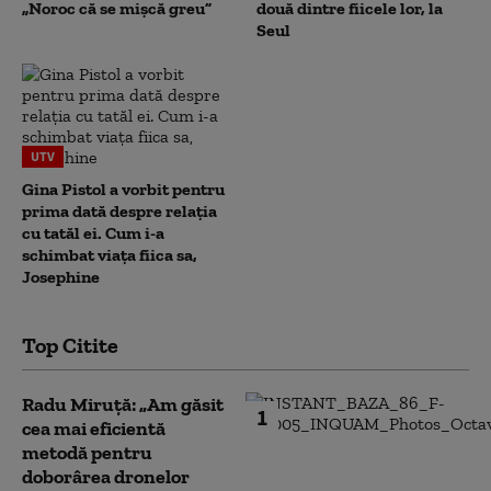
„Noroc că se mișcă greu”
două dintre fiicele lor, la
Seul
UTV
Gina Pistol a vorbit pentru
prima dată despre relația
cu tatăl ei. Cum i-a
schimbat viața fiica sa,
Josephine
Top Citite
Radu Miruță: „Am găsit
1
cea mai eficientă
metodă pentru
doborârea dronelor