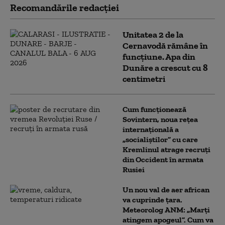
Recomandările redacţiei
Unitatea 2 de la
Cernavodă rămâne în
funcțiune. Apa din
Dunăre a crescut cu 8
centimetri
Cum funcționează
Sovintern, noua rețea
internațională a
„socialiștilor” cu care
Kremlinul atrage recruți
din Occident în armata
Rusiei
Un nou val de aer african
va cuprinde țara.
Meteorolog ANM: „Marți
atingem apogeul”. Cum va