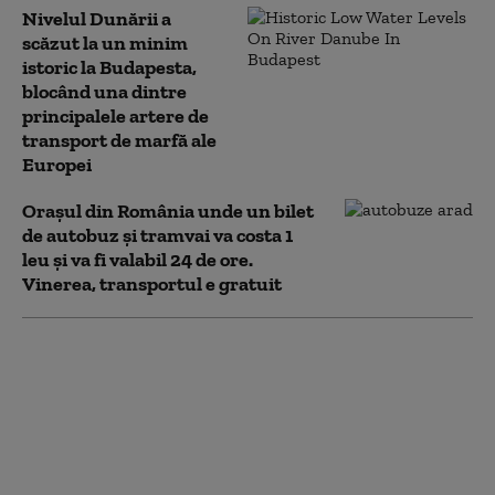
Nivelul Dunării a
scăzut la un minim
istoric la Budapesta,
blocând una dintre
principalele artere de
transport de marfă ale
Europei
Orașul din România unde un bilet
de autobuz și tramvai va costa 1
leu şi va fi valabil 24 de ore.
Vinerea, transportul e gratuit
Momentul în care o
dronă ucraineană
pulverizează un
transport logistic în
drum spre Crimeea,
repetat de zeci de ori