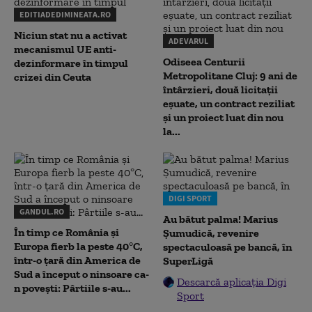
EDITIADEDIMINEATA.RO
Niciun stat nu a activat
ADEVARUL
mecanismul UE anti-
Odiseea Centurii
dezinformare în timpul
Metropolitane Cluj: 9 ani de
crizei din Ceuta
întârzieri, două licitații
eșuate, un contract reziliat
și un proiect luat din nou
la...
DIGI SPORT
GANDUL.RO
Au bătut palma! Marius
În timp ce România și
Șumudică, revenire
Europa fierb la peste 40°C,
spectaculoasă pe bancă, în
într-o țară din America de
SuperLigă
Sud a început o ninsoare ca-
Descarcă aplicația Digi
n povești: Pârtiile s-au...
Sport