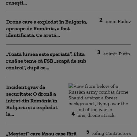
rusești...
2
Drona care a explodat în Bulgaria,
aproape de România, a fost
identificată. Ce arată...
3
„Toată lumea este speriată”. Elita
rusă se teme că FSB „scapă de sub
control”, după ce...
Incident grav de
securitate: O dronă a
intrat din România în
Bulgaria şi a explodat
4
la...
5
„Meșteri” care lăsau case fără