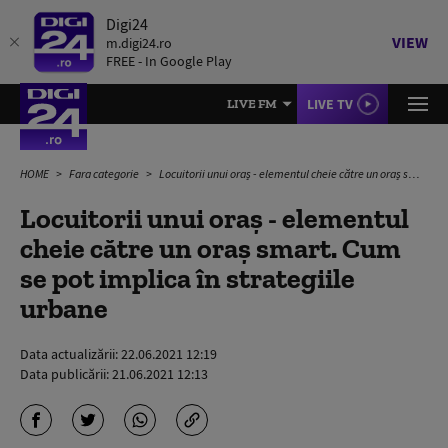
Digi24
VIEW
m.digi24.ro
FREE - In Google Play
LIVE TV
LIVE FM
HOME
Fara categorie
Locuitorii unui oraș - elementul cheie către un oraș smart. Cum se pot implica în strategiile urbane
Locuitorii unui oraș - elementul
cheie către un oraș smart. Cum
se pot implica în strategiile
urbane
Data actualizării:
22.06.2021 12:19
Data publicării:
21.06.2021 12:13