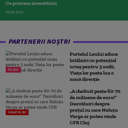
Ce primesc investitorii
08.08.2026
PARTENERII NOȘTRI
Portalul Leului aduce
întâlniri cu potențial
uriaș pentru 3 zodii.
PE ROZ
Viața lor poate lua o
nouă direcție
„A cheltuit peste 60-70
de milioane de euro!”
Dezvăluiri despre
prețul cu care Neluțu
FANATIK.RO
Varga ar putea vinde
CFR Cluj