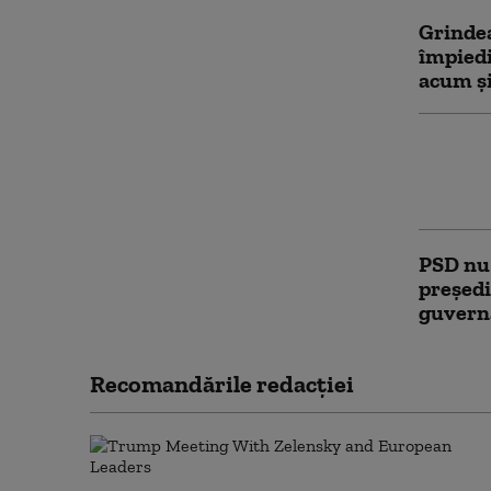
Grindea
împiedi
acum și
Strateg
de Sena
merge 
PSD nu
președi
guverna
Recomandările redacţiei