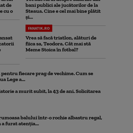
at de
bani publici ale jucătorilor de la
e cu o
Steaua. Cine e cel mai bine plătit
și...
FANATIK.RO
ansat
Vrea să facă triatlon, alături de
zatorii
fiica sa, Teodora. Cât mai stă
e
Meme Stoica în fotbal?
ul pentru fiecare prag de vechime. Cum se
ua Lege a...
storie a murit subit, la 43 de ani. Solicitarea
rumoasa balului într-o rochie albastru regal,
a furat atenția...