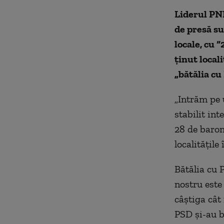
Liderul PNL
de presă sus
locale, cu “
ținut locali
„bătălia cu
„Intrăm pe 
stabilit in
28 de baroni
localitățile
Bătălia cu 
nostru este
câștiga cât
PSD și-au bă