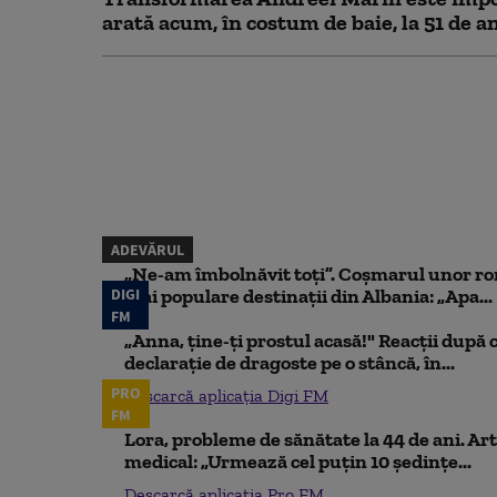
arată acum, în costum de baie, la 51 de a
ADEVĂRUL
„Ne-am îmbolnăvit toți”. Coșmarul unor ro
DIGI
mai populare destinații din Albania: „Apa...
FM
„Anna, ţine-ţi prostul acasă!" Reacţii după 
declaraţie de dragoste pe o stâncă, în...
PRO
Descarcă aplicația Digi FM
FM
Lora, probleme de sănătate la 44 de ani. Art
medical: „Urmează cel puțin 10 ședințe...
Descarcă aplicația Pro FM