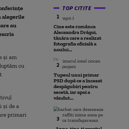
TOP CITITE
conferințe
1
a alegerile
care au
Cine este românca
Alecsandra Drăgoi,
escris
tânăra care a realizat
fotografia oficială a
noului...
e și am
2
 luptăm cu
t
Tupeul unui primar
PSD după ce a încasat
despăgubiri pentru
secetă, iar apoi a
tivul
vândut...
 și de a
are primari
3
„Anna, ţine-ţi prostul