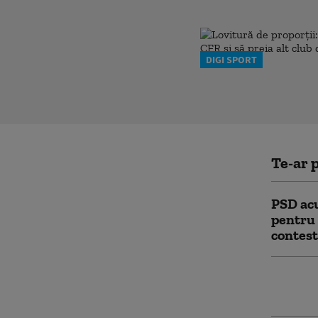
DIGI SPORT
Te-ar p
PSD acu
pentru 
contest
USR și 
CCR. Mi