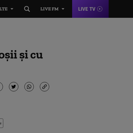
LIVE TV
LTE
LIVE FM
șii și cu
e