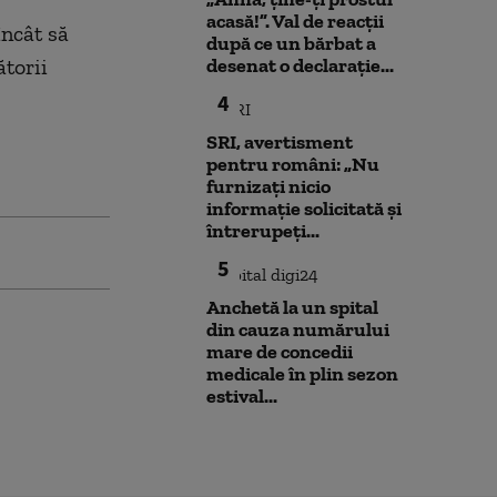
acasă!”. Val de reacții
încât să
după ce un bărbat a
torii
desenat o declarație...
4
SRI, avertisment
pentru români: „Nu
furnizați nicio
informație solicitată și
întrerupeți...
5
Anchetă la un spital
din cauza numărului
mare de concedii
medicale în plin sezon
estival...