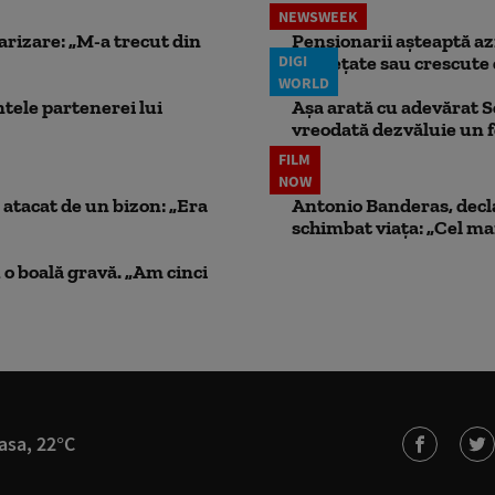
NEWSWEEK
larizare: „M-a trecut din
Pensionarii așteaptă azi
DIGI
înghețate sau crescute 
WORLD
ele partenerei lui
Așa arată cu adevărat S
vreodată dezvăluie un
FILM
NOW
atacat de un bizon: „Era
Antonio Banderas, decla
schimbat viața: „Cel mai
 o boală gravă. „Am cinci
asa, 22°C