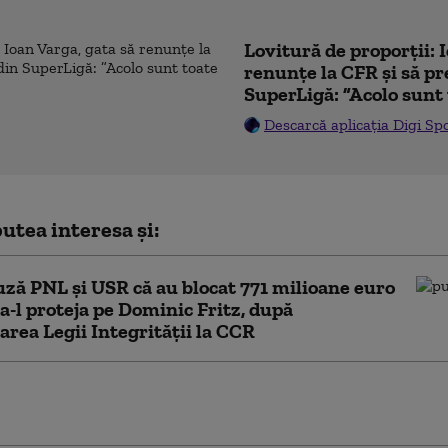
Lovitură de proporții: 
renunțe la CFR și să pre
SuperLigă: ”Acolo sunt 
Descarcă aplicația Digi Sp
utea interesa și:
ză PNL şi USR că au blocat 771 milioane euro
a-l proteja pe Dominic Fritz, după
area Legii Integrității la CCR
PNL au contestat Legea Integrității la
lioane de euro din PNRR, în pericol