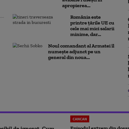
apropierea...
România este
printre țările UE cu
cele mai mici salarii
minime, dar...
Noul comandant al Armatei îl
numește adjunct pe un
general din noua...
CANCAN
sibil de ignorat. Cum
Episodul extrem din dosar