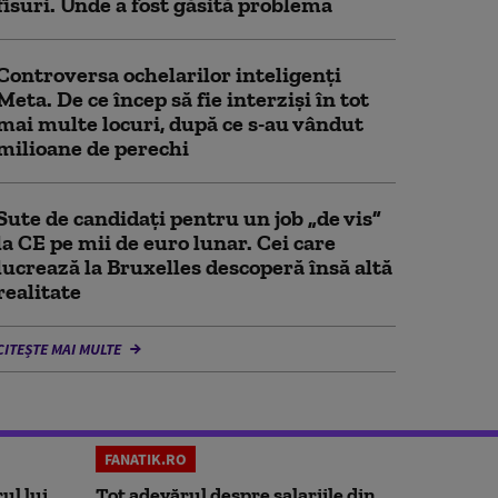
fisuri. Unde a fost găsită problema
Controversa ochelarilor inteligenți
Meta. De ce încep să fie interziși în tot
mai multe locuri, după ce s-au vândut
milioane de perechi
Sute de candidați pentru un job „de vis”
la CE pe mii de euro lunar. Cei care
lucrează la Bruxelles descoperă însă altă
realitate
CITEȘTE MAI MULTE
FANATIK.RO
ul lui
Tot adevărul despre salariile din