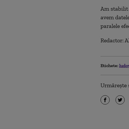
Am stabilit
avem datele
paralele ef
Redactor: 
Etichete:
ludo
Urmărește ș