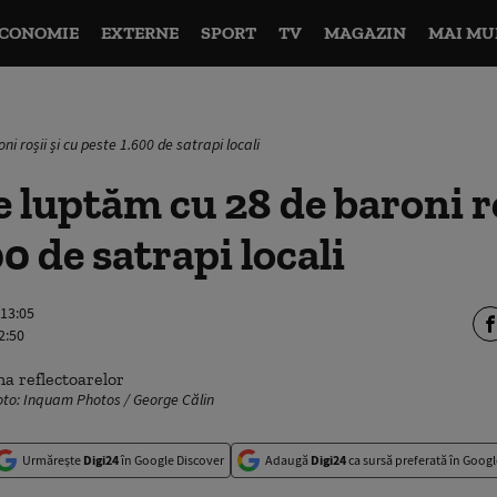
CONOMIE
EXTERNE
SPORT
TV
MAGAZIN
MAI MU
 roșii și cu peste 1.600 de satrapi locali
 luptăm cu 28 de baroni ro
0 de satrapi locali
 13:05
2:50
Foto: Inquam Photos / George Călin
Urmărește
Digi24
în Google Discover
Adaugă
Digi24
ca sursă preferată în Googl