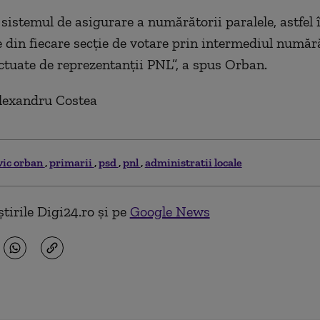
 sistemul de asigurare a numărătorii paralele, astfel 
 din fiecare secție de votare prin intermediul numără
ectuate de reprezentanții PNL”, a spus Orban.
Alexandru Costea
vic orban
primarii
psd
pnl
administratii locale
tirile Digi24.ro și pe
Google News