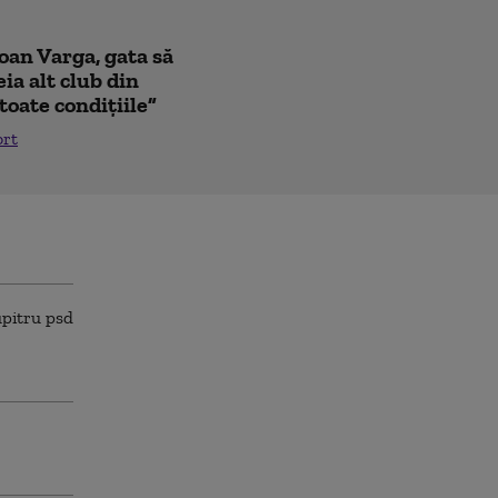
Ioan Varga, gata să
ia alt club din
toate condițiile”
ort