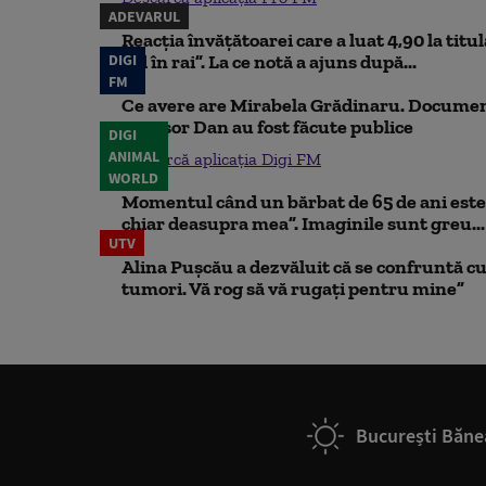
ADEVARUL
Reacția învățătoarei care a luat 4,90 la titu
DIGI
iad în rai”. La ce notă a ajuns după...
FM
Ce avere are Mirabela Grădinaru. Document
Nicușor Dan au fost făcute publice
DIGI
ANIMAL
Descarcă aplicația Digi FM
WORLD
Momentul când un bărbat de 65 de ani este 
chiar deasupra mea”. Imaginile sunt greu...
UTV
Alina Pușcău a dezvăluit că se confruntă cu
tumori. Vă rog să vă rugați pentru mine”
București Băne