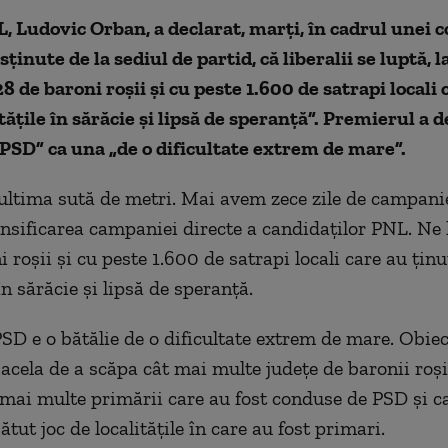
, Ludovic Orban, a declarat, marți, în cadrul unei 
ținute de la sediul de partid, că liberalii se luptă, l
28 de baroni roșii și cu peste 1.600 de satrapi locali 
tățile în sărăcie și lipsă de speranță”. Premierul a d
 PSD” ca una „de o dificultate extrem de mare”.
ultima sută de metri. Mai avem zece zile de campani
tensificarea campaniei directe a candidaților PNL. Ne
 roșii și cu peste 1.600 de satrapi locali care au ținu
 în sărăcie și lipsă de speranță.
PSD e o bătălie de o dificultate extrem de mare. Obiec
 acela de a scăpa cât mai multe județe de baronii roșii
 mai multe primării care au fost conduse de PSD și c
tut joc de localitățile în care au fost primari.