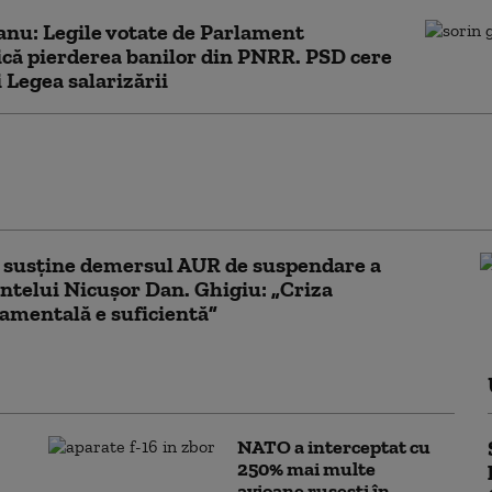
nu: Legile votate de Parlament
că pierderea banilor din PNRR. PSD cere
 Legea salarizării
ia pentru conservarea biodiversității, adoptată
t în forma Camerei Deputaților. Proiectul
la promulgare
 susține demersul AUR de suspendare a
ntelui Nicușor Dan. Ghigiu: „Criza
mentală e suficientă”
NATO a interceptat cu
250% mai multe
avioane rusești în