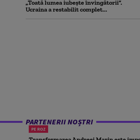
„Toată lumea iubește învingătorii”.
Ucraina a restabilit complet...
PARTENERII NOȘTRI
PE ROZ
Transformarea Andreei Marin este impo