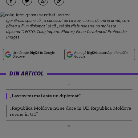
Igor Grosu spune că „a cunoscut un Lavrov, cu zeci de ani în urmă, care
părea a fi un diplomat” și că „cel din zilele noastre nu mai este
diplomat”. FOTO: Colaj Inquam Photos/ Elena Covalenco/ Profimedia
Images
Urmărește
Digi24
în Google
Adaugă
Digi24
ca sursă preferată în
Discover
Google
DIN ARTICOL
„Lavrov nu mai este un diplomat”
„Republica Moldova nu se duce în UE, Republica Moldova
revine în UE”