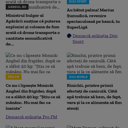
DIGI SPORT
GANDUL.RO
Au bătut palma! Marius
Ministrul bulgar al
Șumudică, revenire
Apărării susține că puterea
spectaculoasă pe bancă, în
exploziei și coloana de fum
SuperLigă
arată că drona transporta o
Descarcă aplicația Digi
cantitate semnificativă
Sport
de...
PRO FM
DIGI WORLD
Ce nu-i lipsește Monicăi
Rinichii, printre primii
Anghel din frigider, după
afectați de caniculă. Câtă
ce a slăbit 40 kg: “Știu ce să
apă trebuie să bem, de fapt,
mănânc. Nu mai fac ca
vara și la ce alimente să fim
înainte”
atenți
Descarcă aplicația Pro FM