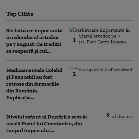
Top Citite
Sărbătoare importantă
în calendarul ortodox
1
pe 7 august: Ce tradiții
se respectă și cui...
Medicamentele Colebil
2
și Panzcebil au fost
retrase din farmaciile
din România.
Explicația...
3
Nivelul scăzut al Dunării a scos la
iveală Podul lui Constantin, din
timpul Imperiului...