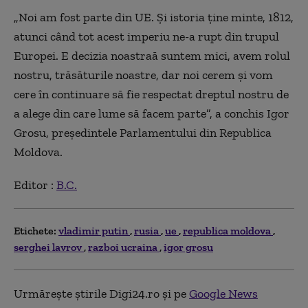
„Noi am fost parte din UE. Și istoria ține minte, 1812,
atunci când tot acest imperiu ne-a rupt din trupul
Europei. E decizia noastraă suntem mici, avem rolul
nostru, trăsăturile noastre, dar noi cerem și vom
cere în continuare să fie respectat dreptul nostru de
a alege din care lume să facem parte”, a conchis Igor
Grosu, președintele Parlamentului din Republica
Moldova.
Editor :
B.C.
Etichete:
vladimir putin
rusia
ue
republica moldova
serghei lavrov
razboi ucraina
igor grosu
Urmărește știrile Digi24.ro și pe
Google News