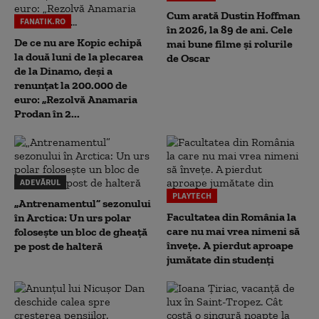
Cum arată Dustin Hoffman
FANATIK.RO
în 2026, la 89 de ani. Cele
De ce nu are Kopic echipă
mai bune filme și rolurile
la două luni de la plecarea
de Oscar
de la Dinamo, deși a
renunțat la 200.000 de
euro: „Rezolvă Anamaria
Prodan în 2...
ADEVĂRUL
PLAYTECH
„Antrenamentul” sezonului
Facultatea din România la
în Arctica: Un urs polar
care nu mai vrea nimeni să
folosește un bloc de gheață
înveţe. A pierdut aproape
pe post de halteră
jumătate din studenţi