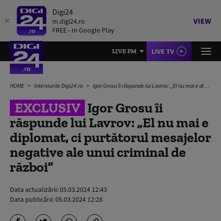
Digi24
VIEW
m.digi24.ro
FREE - In Google Play
LIVE TV
LIVE FM
HOME
Interviurile Digi24.ro
Igor Grosu îi răspunde lui Lavrov: „El nu mai e diplomat, ci purtătorul mesajelor negative ale unui criminal de război”
EXCLUSIV
Igor Grosu îi
răspunde lui Lavrov: „El nu mai e
diplomat, ci purtătorul mesajelor
negative ale unui criminal de
război”
Data actualizării:
05.03.2024 12:43
Data publicării:
05.03.2024 12:28