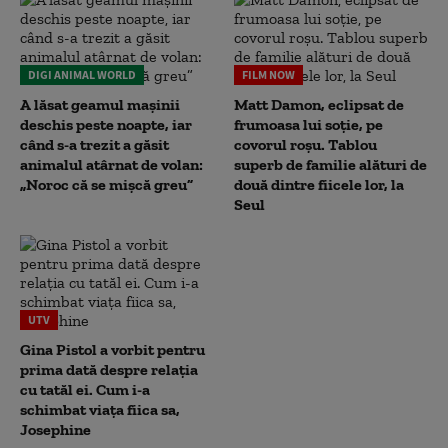
DIGI ANIMAL WORLD
FILM NOW
A lăsat geamul mașinii
Matt Damon, eclipsat de
deschis peste noapte, iar
frumoasa lui soție, pe
când s-a trezit a găsit
covorul roșu. Tablou
animalul atârnat de volan:
superb de familie alături de
„Noroc că se mișcă greu”
două dintre fiicele lor, la
Seul
UTV
Gina Pistol a vorbit pentru
prima dată despre relația
cu tatăl ei. Cum i-a
schimbat viața fiica sa,
Josephine