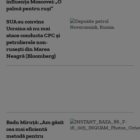
influența Moscovei: „O
palmă pentru ruși”
SUA au convins
Ucraina să nu mai
atace conducta CPC şi
petrolierele non-
ruseşti din Marea
Neagră (Bloomberg)
Diplomaţia rusă acuză
Ucraina şi UE că
încearcă să atragă
Georgia într-un nou
război cu Moscova
Radu Miruță: „Am găsit
cea mai eficientă
metodă pentru