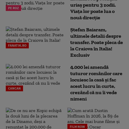
uriaș pentru 3 zodii.
PE ROZ
Viața lor poate lua o
nouă direcție
Ștefan Baiaram,
ultimele detalii despre
transfer. Poate pleca de
FANATIK.RO
la Craiova în Italia!
Exclusiv
4.000 lei amendă
tuturor românilor care
locuiesc la casă și fac
acest lucru în curte,
CANCAN
crezând că nu îi vede
nimeni
FILM NOW