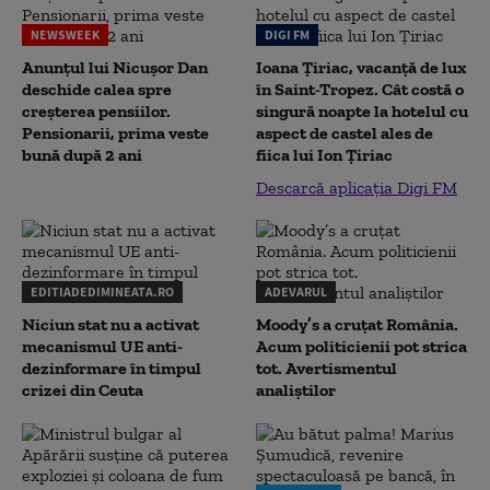
NEWSWEEK
DIGI FM
Anunțul lui Nicușor Dan
Ioana Țiriac, vacanță de lux
deschide calea spre
în Saint-Tropez. Cât costă o
creșterea pensiilor.
singură noapte la hotelul cu
Pensionarii, prima veste
aspect de castel ales de
bună după 2 ani
fiica lui Ion Țiriac
Descarcă aplicația Digi FM
EDITIADEDIMINEATA.RO
ADEVARUL
Niciun stat nu a activat
Moody’s a cruțat România.
mecanismul UE anti-
Acum politicienii pot strica
dezinformare în timpul
tot. Avertismentul
crizei din Ceuta
analiștilor