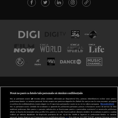
TERMENI ȘI CONDIȚII
POLITICA DE CONFIDENȚIALITATE
Nouă ne pasă ca datele tale personale să rămână confidențiale
Noi și partenerii noștri
30
stocăm și/sau accesăm informații pe dispozitivul dvs., precum identificatorii cookie unici pentru
prelucrarea datelor cu caracter personal. Puteți accepta sau gestiona alegerile dvs. făcând clic mai jos sau în orice moment, pe pagina
ABONARE DIGI TV
cu politica de confidențialitate. Aceste alegeri vor fi raportate partenerilor noștri și nu vă vor afecta navigarea.
Mai multe detalii
Noi si partenerii nostri (retelele de socializare si agentiile de publicitate partenere, precum si furnizorii nostri de servicii de date
analitice) prelucram date pentru a permite website-ului sa functioneze, pentru a personaliza continutul si anunturile publicitare
GESTIONAȚI PREFERINȚELE
afisate in functie de interesele si/sau profilul dvs., pentru a va oferi functionalitati aferente retelelor de socializare si pentru a analiza
traficul pe website. Beneficiati de drepturile prevazute de art. 15-22 din GDPR in legatura cu prelucrarea datelor cu caracter
personal. Aceste drepturi pot fi exercitate prin modalitatea indicata
aici
. Prin click pe “ACCEPT TOATE”, acceptati folosirea tuturor