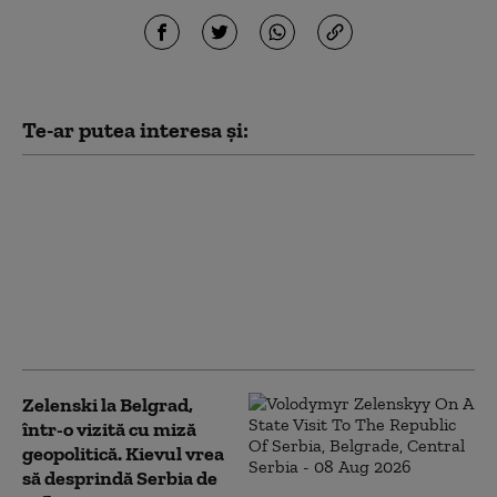
Te-ar putea interesa și:
Cine vine după Putin?
Rusia se apropie de o
inevitabilă criză de
succesiune. Lupta
pentru putere care ar
putea începe la
Kremlin
Zelenski la Belgrad,
într-o vizită cu miză
geopolitică. Kievul vrea
să desprindă Serbia de