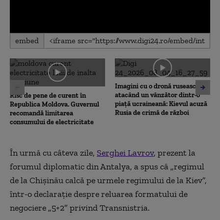
0
embed
seconds
of
0
seconds
Imagini cu o dronă rusească
atacând un vânzător dintr-o
Risc de pene de curent în
piață ucraineană: Kievul acuză
Republica Moldova. Guvernul
Rusia de crimă de război
recomandă limitarea
consumului de electricitate
În urmă cu câteva zile,
Serghei Lavrov
, prezent la
forumul diplomatic din Antalya, a spus că „regimul
de la Chișinău calcă pe urmele regimului de la Kiev”,
într-o declarație despre reluarea formatului de
negociere „5+2” privind Transnistria.