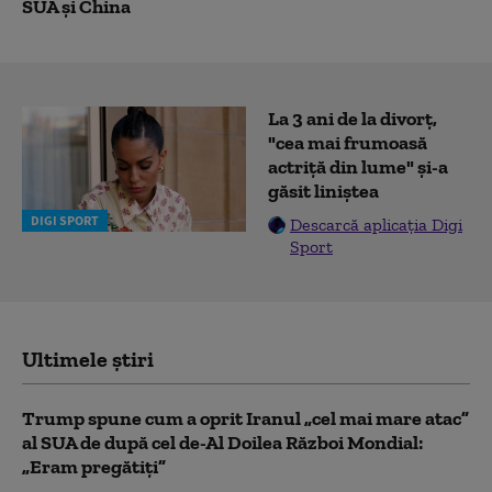
SUA și China
La 3 ani de la divorț,
"cea mai frumoasă
actriță din lume" și-a
găsit liniștea
DIGI SPORT
Descarcă aplicația Digi
Sport
Ultimele știri
Trump spune cum a oprit Iranul „cel mai mare atac”
al SUA de după cel de-Al Doilea Război Mondial:
„Eram pregătiți”