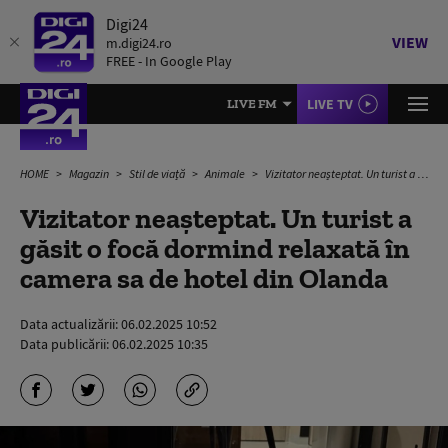
Digi24
VIEW
m.digi24.ro
FREE - In Google Play
LIVE TV
LIVE FM
HOME
Magazin
Stil de viață
Animale
Vizitator neașteptat. Un turist a găsit o focă dormind relaxată în camera sa de hotel din Olanda
Vizitator neașteptat. Un turist a
găsit o focă dormind relaxată în
camera sa de hotel din Olanda
Data actualizării:
06.02.2025 10:52
Data publicării:
06.02.2025 10:35