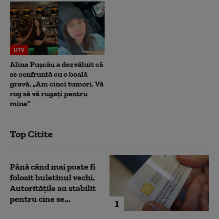
UTV
Alina Pușcău a dezvăluit că
se confruntă cu o boală
gravă. „Am cinci tumori. Vă
rog să vă rugați pentru
mine”
Top Citite
Până când mai poate fi
folosit buletinul vechi.
Autoritățile au stabilit
pentru cine se...
1