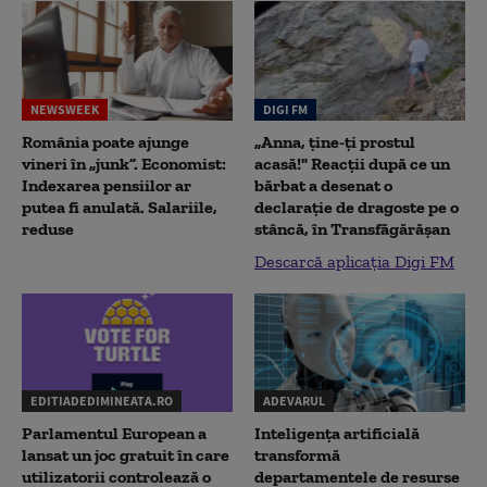
NEWSWEEK
DIGI FM
România poate ajunge
„Anna, ţine-ţi prostul
vineri în „junk”. Economist:
acasă!" Reacţii după ce un
Indexarea pensiilor ar
bărbat a desenat o
putea fi anulată. Salariile,
declaraţie de dragoste pe o
reduse
stâncă, în Transfăgărăşan
Descarcă aplicația Digi FM
EDITIADEDIMINEATA.RO
ADEVARUL
Parlamentul European a
Inteligența artificială
lansat un joc gratuit în care
transformă
utilizatorii controlează o
departamentele de resurse