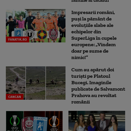
Impresarii români,
puși la pământ de
evoluțiile slabe ale
echipelor din
SuperLiga în cupele
FANATIK.RO
europene: „Vindem
doar pe sume de
nimic!”
Cum au apărut doi
turiști pe Platoul
Bucegi. Imaginile
publicate de Salvamont
Prahova au revoltat
CANCAN
românii