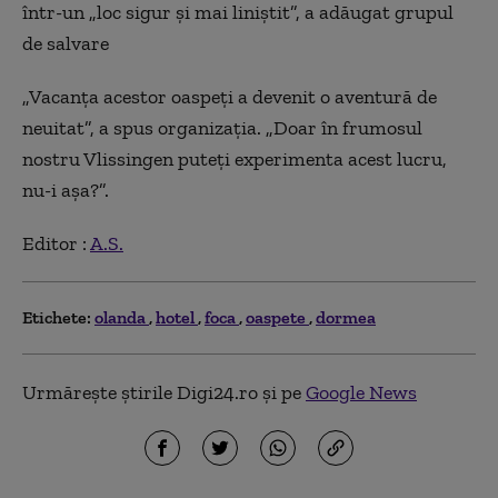
într-un „loc sigur și mai liniștit”, a adăugat grupul
de salvare
„Vacanța acestor oaspeți a devenit o aventură de
neuitat”, a spus organizația. „Doar în frumosul
nostru Vlissingen puteți experimenta acest lucru,
nu-i așa?”.
Editor :
A.S.
Etichete:
olanda
hotel
foca
oaspete
dormea
Urmărește știrile Digi24.ro și pe
Google News