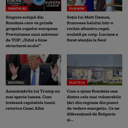
FANATIK.RO
FILM NOW
Singura echipă din
Soția lui Matt Damon,
România care va prinde
frumoasa balului într-o
grupele cupelor europene.
rochie albastru regal,
Previziunea unui antrenor
mulată pe corp. Luciana a
de TOP: „Totul e bine
furat atenția la Seul
structurat acolo!”
ADEVĂRUL
PLAYTECH
Amenințările lui Trump nu
Cum a ajuns România una
mai sperie lumea. Cum
dintre cele mai vulnerabile
tratează capitalele lumii
țări din regiune din punct
retorica Casei Albe
de vedere energetic. Ce ne
diferențiază de Bulgaria
și...