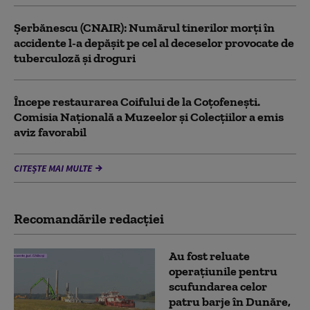
Şerbănescu (CNAIR): Numărul tinerilor morţi în
accidente l-a depăşit pe cel al deceselor provocate de
tuberculoză şi droguri
Începe restaurarea Coifului de la Coțofenești.
Comisia Naţională a Muzeelor şi Colecţiilor a emis
aviz favorabil
CITEȘTE MAI MULTE
Recomandările redacţiei
Au fost reluate
operațiunile pentru
scufundarea celor
patru barje în Dunăre,