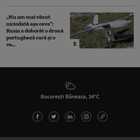
„Nu am mai văzut
niciodată așa ceva”:
Rusia a doborât o dronă
portugheză rară și o
5
va...
București Băneasa, 34°C