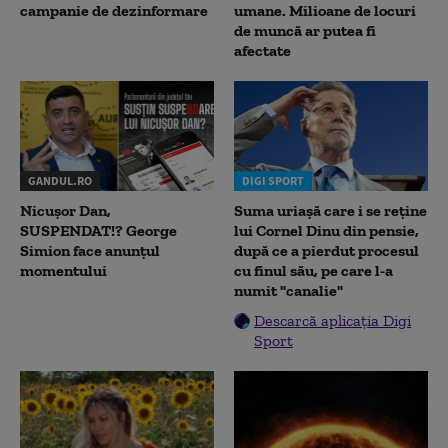
campanie de dezinformare
umane. Milioane de locuri
de muncă ar putea fi
afectate
GANDUL.RO
DIGI SPORT
Nicușor Dan,
Suma uriașă care i se reține
SUSPENDAT!? George
lui Cornel Dinu din pensie,
Simion face anunțul
după ce a pierdut procesul
momentului
cu finul său, pe care l-a
numit "canalie"
Descarcă aplicația Digi
Sport