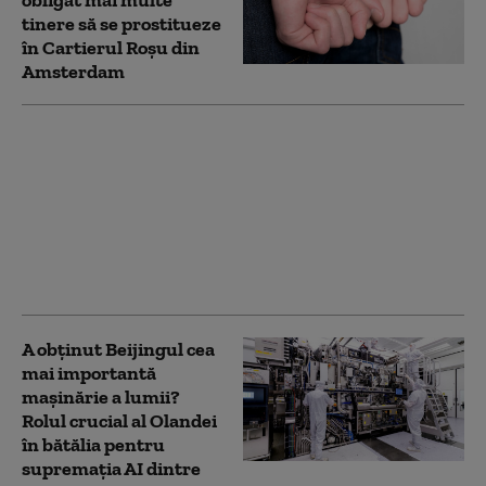
tinere să se prostitueze
în Cartierul Roşu din
Amsterdam
Rusia a piratat camere
video civile de pe rutele
logistice din țările
NATO, pentru a
monitoriza
transporturile militare
către Ucraina
A obținut Beijingul cea
mai importantă
mașinărie a lumii?
Rolul crucial al Olandei
în bătălia pentru
supremația AI dintre