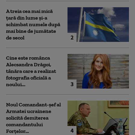
A treia cea mai mică
țară din lume și-a
schimbat numele după
mai bine de jumătate
2
de secol
Cine este românca
Alecsandra Drăgoi,
tânăra care a realizat
fotografia oficială a
3
noului...
Noul Comandant-șef al
Armatei ucrainene
solicită demiterea
comandantului
4
Forțelor...