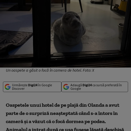
Un oaspete a găsit o focă în camera de hotel. Foto: X
Urmărește
Digi24
în Google
Adaugă
Digi24
ca sursă preferată în
Discover
Google
Oaspetele unui hotel de pe plajă din Olanda a avut
parte de o surpriză neașteptată când s-a întors în
cameră și a văzut că o focă dormea pe podea.
Animalul a intrat după ce ușa fusese lăsată deschisă