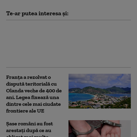
Te-ar putea interesa și:
Ursoaică împuşcată în
Braşov, după ce fusese
alungată de mai multe
ori din zona unui hotel
din Poiană
Franța a rezolvat o
dispută teritorială cu
Olanda veche de 400 de
ani. Legea fixează una
dintre cele mai ciudate
frontiere ale UE
Şase români au fost
arestați după ce au
obligat mai multe