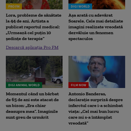
PRO FM
DIGI WORLD
Lora, probleme de sănătate
Așa arată cu adevărat
la 44 de ani. Artista a
Soarele. Cele mai detaliate
publicat raportul medical:
imagini realizate vreodată
„Urmează cel puțin 10
dezvăluie un fenomen
ședințe de terapie”
spectaculos
Descarcă aplicația Pro FM
DIGI ANIMAL WORLD
FILM NOW
Momentul când un bărbat
Antonio Banderas,
de 65 de ani este atacat de
declarație surpriză despre
un bizon: „Era chiar
infarctul care i-a schimbat
deasupra mea”. Imaginile
viața: „Cel mai bun lucru
sunt greu de urmărit
care mi s-a întâmplat
vreodată”