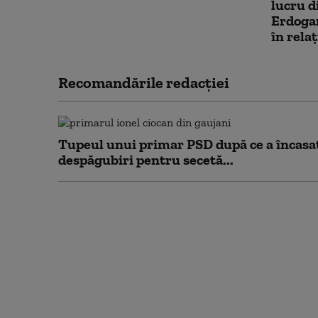
lucru d
Erdogan
în rela
Recomandările redacţiei
Tupeul unui primar PSD după ce a încasa
despăgubiri pentru secetă...