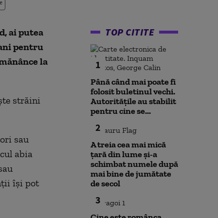
e
TOP CITITE
d, ai putea
 ani pentru
ă mănânce la
1
Până când mai poate fi
folosit buletinul vechi.
ște străini
Autoritățile au stabilit
pentru cine se...
2
ori sau
A treia cea mai mică
cul abia
țară din lume și-a
schimbat numele după
 sau
mai bine de jumătate
ii își pot
de secol
3
Cine este românca