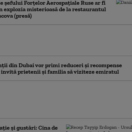
e șefului Forțelor Aerospațiale Ruse ar fi
n explozia misterioasă de la restaurantul
cova (presă)
nii evită restaurantele și salata verde din
ocarului de ciclosporiază. Tot mai puțini
în lanțurile de fast-food
ţii din Dubai vor primi reduceri și recompense
 invită prietenii şi familia să viziteze emiratul
cearcă monarhiile din
 ocolească blocada din
oarea Ormuz
ial Times)
ție și gustări: Cina de