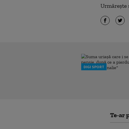
Urmărește ș
DIGI SPORT
Te-ar p