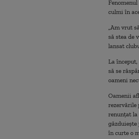
Fenomenul n
culmi în ace
„Am vrut să
să stea de 
lansat club
La început,
să se răspâ
oameni necu
Oamenii afl
rezervările
renunțat la
găzduiește 
în curte o 