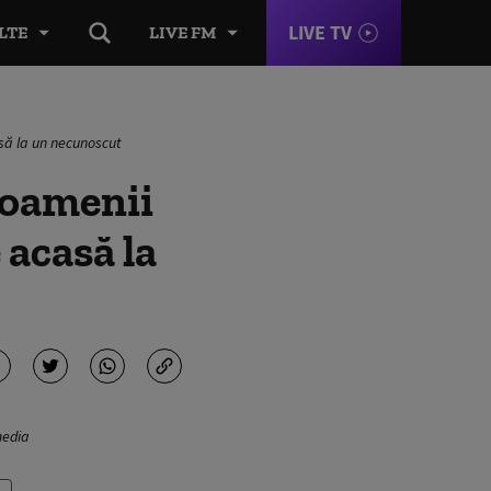
LIVE TV
LTE
LIVE FM
să la un necunoscut
 oamenii
 acasă la
media