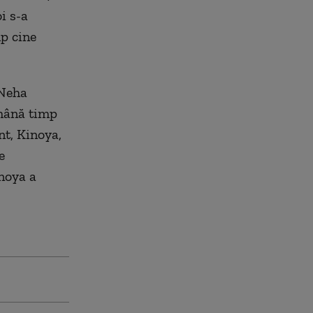
i s-a
mp cine
 Neha
ămână timp
nt, Kinoya,
e
inoya a