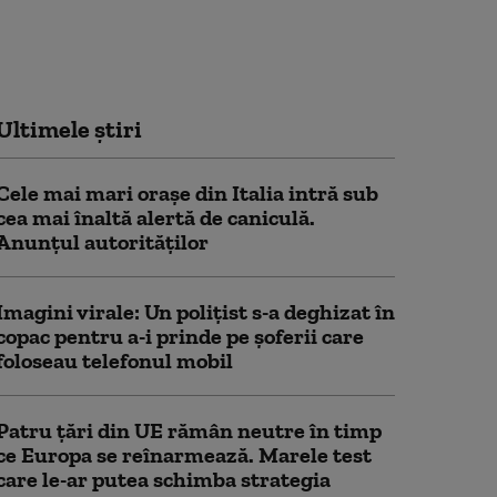
Ultimele știri
Cele mai mari orașe din Italia intră sub
cea mai înaltă alertă de caniculă.
Anunțul autorităților
Imagini virale: Un polițist s-a deghizat în
copac pentru a-i prinde pe șoferii care
foloseau telefonul mobil
Patru țări din UE rămân neutre în timp
ce Europa se reînarmează. Marele test
care le-ar putea schimba strategia