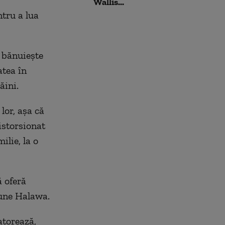
Wallis...
tru a lua
 bănuiește
atea în
ăini.
lor, așa că
istorsionat
ilie, la o
ă oferă
pune Halawa.
atorează,