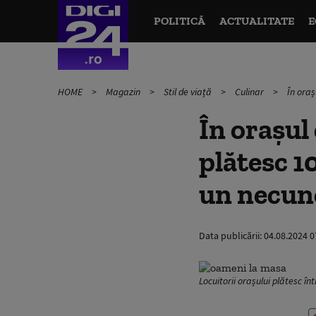
POLITICĂ
ACTUALITATE
E
HOME
Magazin
Stil de viață
Culinar
În ora
În orașul
plătesc 1
un necun
Data publicării:
04.08.2024 0
Locuitorii orașului plătesc în