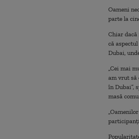
Oameni necu
parte la cin
Chiar dacă 
că aspectul 
Dubai, unde
„Cei mai mu
am vrut să 
în Dubai”, s
masă comu
„Oamenilor 
participanț
Popularitat