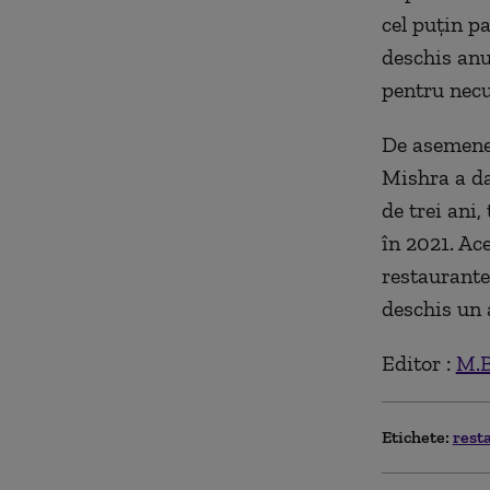
cel puțin p
deschis anu
pentru necu
De asemene
Mishra a da
de trei ani
în 2021. Ace
restaurante
deschis un 
Editor :
M.B
Etichete:
rest