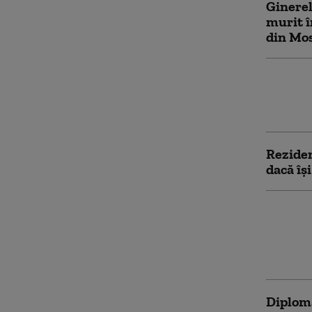
Ginerel
murit î
din Mos
America
cauza f
clienți 
Reziden
dacă își
Cum în
Golf să
Strâmt
(Financ
Diploma