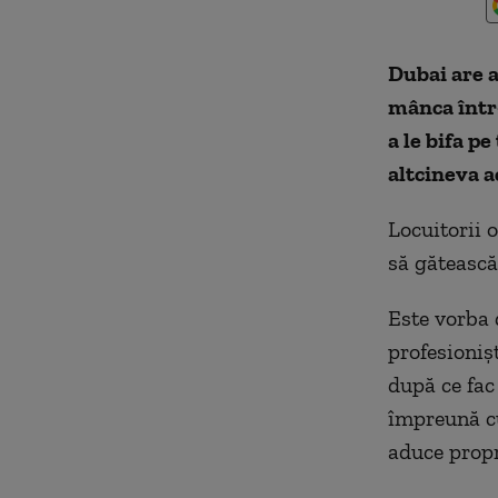
Dubai are a
mânca într-
a le bifa p
altcineva a
Locuitorii o
să gătească
Este vorba 
profesioniș
după ce fac
împreună cu 
aduce propr