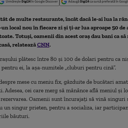
Urmărește
Digi24
în Google Discover
Adaugă
Digi24
ca sursă preferată în Googl
tât de multe restaurante, încât dacă le-ai lua la rân
un local nou în fiecare zi și ți-ar lua aproape 50 de
e toate. Totuși, oamenii din acest oraș dau bani ca s
casă, relatează
CNN
.
rașului plătesc între 80 și 100 de dolari pentru ca ni
 pentru ei, la așa-numitele „cluburi pentru cină”.
despre mese cu meniu fix, găzduite de bucătari amat
ti. Adesea, cei care merg să mănânce află meniul și lo
 rezervarea. Oamenii sunt încurajați să vină singuri
un singur prieten, pentru a socializa, iar participanț
iile băuturi.