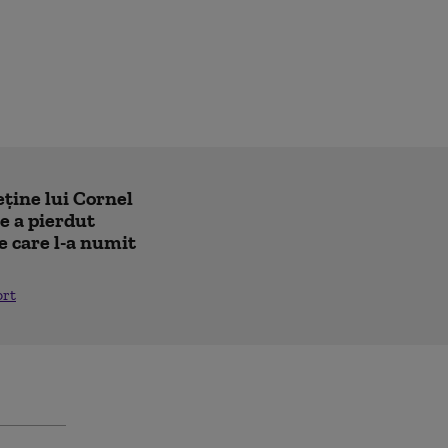
eține lui Cornel
e a pierdut
e care l-a numit
ort