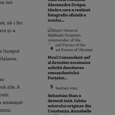
ns noi
Alecsandra Drăgoi,
tânăra care a realizat
fotografia oficială a
noului...
ă, să-i fac
re și-a
4
 a început
Noul Comandant-șef
 Halawa,
al Armatei ucrainene
solicită demiterea
comandantului
Forțelor...
ar
5
uă zile. A
acum
Sebastian Stan a
devenit tată. Iubita
-a amenajat
actorului originar din
umini.
Constanța, Annabelle