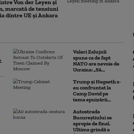
intre Von der Leyen și
, marcată de tensiuni
ția dintre UE și Ankara
Valeri Zalujnîi
spune ca de fapt
t
NATO are nevoie de
Ucraina: „Să...
Trump şi Hegseth s-
au confruntat la
Camp David pe
tema epuizării...
Autostrada
Bucureștiului se
apropie de final.
Ultima grindă a