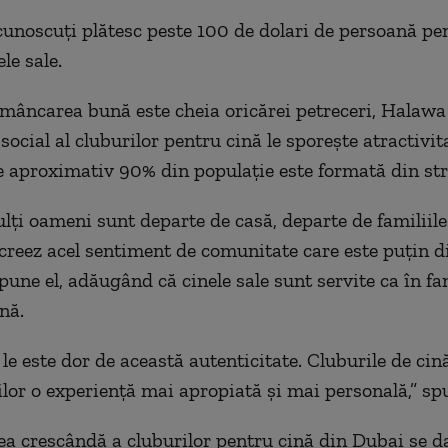
noscuți plătesc peste 100 de dolari de persoană pen
ele sale.
mâncarea bună este cheia oricărei petreceri, Halawa
social al cluburilor pentru cină le sporește atractivit
 aproximativ 90% din populație este formată din str
lți oameni sunt departe de casă, departe de familiile 
creez acel sentiment de comunitate care este puțin d
pune el, adăugând că cinele sale sunt servite ca în fam
nă.
le este dor de această autenticitate. Cluburile de cin
ilor o experiență mai apropiată și mai personală,” s
ea crescândă a cluburilor pentru cină din Dubai se d