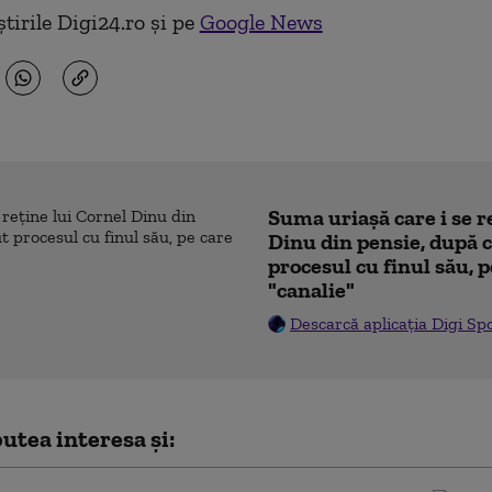
tirile Digi24.ro și pe
Google News
Suma uriașă care i se r
Dinu din pensie, după c
procesul cu finul său, p
"canalie"
Descarcă aplicația Digi Sp
utea interesa și: