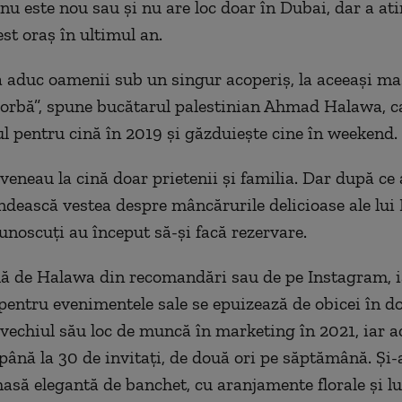
u este nou sau și nu are loc doar în Dubai, dar a ati
st oraș în ultimul an.
 aduc oamenii sub un singur acoperiș, la aceeași mas
vorbă”, spune bucătarul palestinian Ahmad Halawa, ca
ul pentru cină în 2019 și găzduiește cine în weekend.
 veneau la cină doar prietenii și familia. Dar după ce
ndească vestea despre mâncărurile delicioase ale lui
noscuți au început să-și facă rezervare.
ă de Halawa din recomandări sau de pe Instagram, i
 pentru evenimentele sale se epuizează de obicei în do
 vechiul său loc de muncă în marketing în 2021, iar 
până la 30 de invitați, de două ori pe săptămână. Și
masă elegantă de banchet, cu aranjamente florale și l