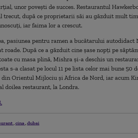
arțial, unor povești de succes. Restaurantul Hawkerbo
l trecut, după ce proprietarii săi au găzduit mult ti
noscuți, iar faima lor a crescut.
a, pasiunea pentru ramen a bucătarului autodidact
t roade. După ce a găzduit cine șase nopți pe săpt
, toate cu masa plină, Mishra și-a deschis un restaura
sta s-a clasat pe locul 11 pe lista celor mai bune 50 d
 din Orientul Mijlociu și Africa de Nord, iar acum K
al doilea restaurant, la Londra.
.
aurant
cina
dubai