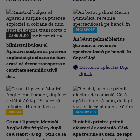
DIGI SPORT
GANDUL.RO
Au bătut palma! Marius
Ministrul bulgar al
Șumudică, revenire
Apărării susține că puterea
spectaculoasă pe bancă, în
exploziei și coloana de fum
SuperLigă
arată că drona transporta o
Descarcă aplicația Digi
cantitate semnificativă
Sport
de...
PRO FM
DIGI WORLD
Ce nu-i lipsește Monicăi
Rinichii, printre primii
Anghel din frigider, după
afectați de caniculă. Câtă
ce a slăbit 40 kg: “Știu ce să
apă trebuie să bem, de fapt,