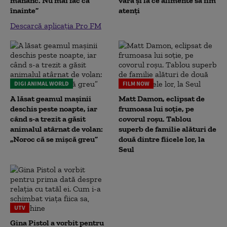
mănânc. Nu mai fac ca
vara și la ce alimente să fim
înainte”
atenți
Descarcă aplicația Pro FM
DIGI ANIMAL WORLD
FILM NOW
A lăsat geamul mașinii
Matt Damon, eclipsat de
deschis peste noapte, iar
frumoasa lui soție, pe
când s-a trezit a găsit
covorul roșu. Tablou
animalul atârnat de volan:
superb de familie alături de
„Noroc că se mișcă greu”
două dintre fiicele lor, la
Seul
UTV
Gina Pistol a vorbit pentru