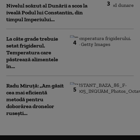
3
Nivelul scăzut al Dunării a scos la
iveală Podul lui Constantin, din
timpul Imperiului...
La câte grade trebuie
4
setat frigiderul.
Temperatura care
păstrează alimentele
în...
Radu Miruță: „Am găsit
5
cea mai eficientă
metodă pentru
doborârea dronelor
rusești...