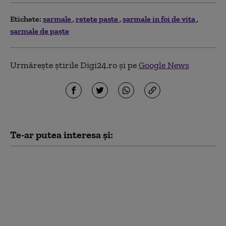
Etichete:
sarmale
retete paste
sarmale in foi de vita
sarmale de paște
Urmărește știrile Digi24.ro și pe
Google News
Te-ar putea interesa și:
Cele mai bune rețete
de ciorbă și friptură de
miel pentru masa de
Paște: Sfaturi esențiale
de la bucătari
experimentați