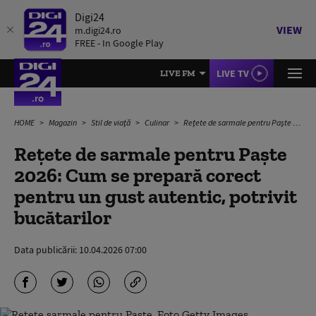
Digi24
VIEW
m.digi24.ro
FREE - In Google Play
LIVE TV
LIVE FM
HOME
Magazin
Stil de viață
Culinar
Rețete de sarmale pentru Paște 2026: Cum se prepară corect pentru un gust autentic, potrivit bucătarilor
Rețete de sarmale pentru Paște
2026: Cum se prepară corect
pentru un gust autentic, potrivit
bucătarilor
Data publicării:
10.04.2026 07:00