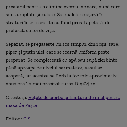
prealabil pentru a elimina excesul de sare, după care
sunt umplute și rulate. Sarmalele se așază în
straturi într-o cratiță cu fund gros, tapetată, de
preferat, cu foi de viță.
Separat, se pregătește un sos simplu, din roșii, sare,
piper și puțin ulei, care se toarnă uniform peste
preparat. Se completează cu apă sau supă fierbinte
până aproape de nivelul sarmalelor, vasul se
acoperă, iar acestea se fierb la foc mic aproximativ
două ore.”, a mai precizat sursa Digi24.ro
Citește și:
Rețete de ciorbă și friptură de miel pentru
masa de Paște
Editor :
C.S.