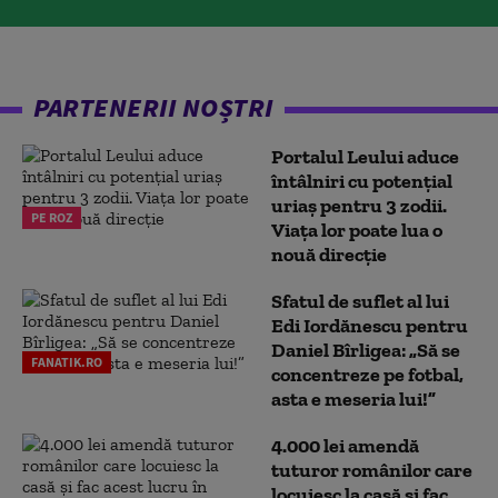
PARTENERII NOȘTRI
Portalul Leului aduce
întâlniri cu potențial
uriaș pentru 3 zodii.
PE ROZ
Viața lor poate lua o
nouă direcție
Sfatul de suflet al lui
Edi Iordănescu pentru
Daniel Bîrligea: „Să se
FANATIK.RO
concentreze pe fotbal,
asta e meseria lui!”
4.000 lei amendă
tuturor românilor care
locuiesc la casă și fac