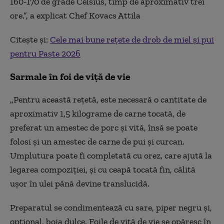
160-170 de grade Celsius, timp de aproximativ trei
ore.”, a explicat Chef Kovacs Attila
Citește și:
Cele mai bune rețete de drob de miel și pui
pentru Paște 2026
Sarmale în foi de viță de vie
„Pentru această rețetă, este necesară o cantitate de
aproximativ 1,5 kilograme de carne tocată, de
preferat un amestec de porc și vită, însă se poate
folosi și un amestec de carne de pui și curcan.
Umplutura poate fi completată cu orez, care ajută la
legarea compoziției, și cu ceapă tocată fin, călită
ușor în ulei până devine translucidă.
Preparatul se condimentează cu sare, piper negru și,
opțional, boia dulce. Foile de viță de vie se opăresc în