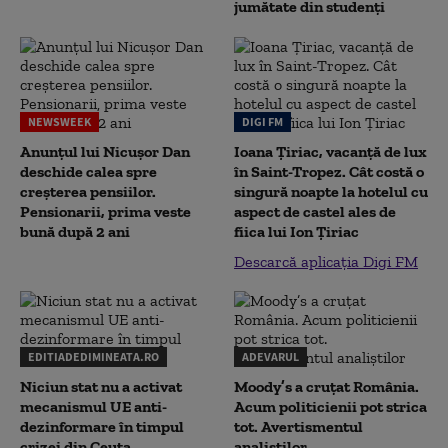
jumătate din studenţi
NEWSWEEK
DIGI FM
Anunțul lui Nicușor Dan
Ioana Țiriac, vacanță de lux
deschide calea spre
în Saint-Tropez. Cât costă o
creșterea pensiilor.
singură noapte la hotelul cu
Pensionarii, prima veste
aspect de castel ales de
bună după 2 ani
fiica lui Ion Țiriac
Descarcă aplicația Digi FM
EDITIADEDIMINEATA.RO
ADEVARUL
Niciun stat nu a activat
Moody’s a cruțat România.
mecanismul UE anti-
Acum politicienii pot strica
dezinformare în timpul
tot. Avertismentul
crizei din Ceuta
analiștilor