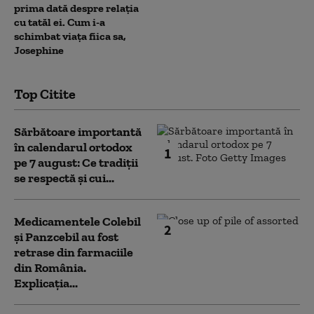
prima dată despre relația
cu tatăl ei. Cum i-a
schimbat viața fiica sa,
Josephine
Top Citite
Sărbătoare importantă
în calendarul ortodox
1
pe 7 august: Ce tradiții
se respectă și cui...
Medicamentele Colebil
2
și Panzcebil au fost
retrase din farmaciile
din România.
Explicația...