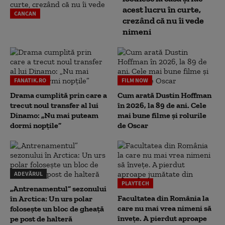
acest lucru în curte,
CANCAN
crezând că nu îi vede
nimeni
FANATIK.RO
FILM NOW
Drama cumplită prin care a
Cum arată Dustin Hoffman
trecut noul transfer al lui
în 2026, la 89 de ani. Cele
Dinamo: „Nu mai puteam
mai bune filme și rolurile
dormi nopțile”
de Oscar
ADEVĂRUL
PLAYTECH
„Antrenamentul” sezonului
Facultatea din România la
în Arctica: Un urs polar
care nu mai vrea nimeni să
folosește un bloc de gheață
înveţe. A pierdut aproape
pe post de halteră