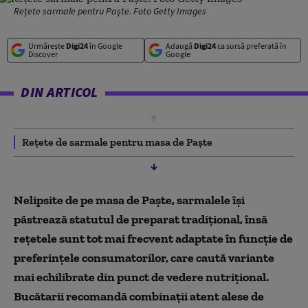
Rețete sarmale pentru Paște. Foto Getty Images
Urmărește
Digi24
în Google
Adaugă
Digi24
ca sursă preferată în
Discover
Google
DIN ARTICOL
Rețete de sarmale pentru masa de Paște
Nelipsite de pe masa de Paște, sarmalele își
păstrează statutul de preparat tradițional, însă
rețetele sunt tot mai frecvent adaptate în funcție de
preferințele consumatorilor, care caută variante
mai echilibrate din punct de vedere nutrițional.
Bucătarii recomandă combinații atent alese de