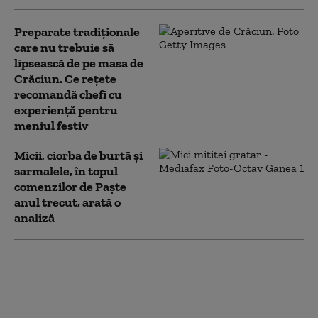
Preparate tradiționale
care nu trebuie să
lipsească de pe masa de
Crăciun. Ce rețete
recomandă chefi cu
experiență pentru
meniul festiv
Micii, ciorba de burtă şi
sarmalele, în topul
comenzilor de Paşte
anul trecut, arată o
analiză
O țară europeană are cea mai
bună mâncare din lume.
România este și ea în top 100
mondial cu trei preparate