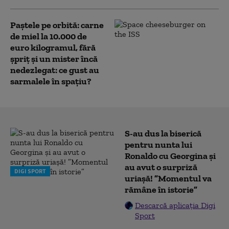
Paștele pe orbită: carne
de miel la 10.000 de
euro kilogramul, fără
șpriț și un mister încă
nedezlegat: ce gust au
sarmalele în spațiu?
S-au dus la biserică
pentru nunta lui
Ronaldo cu Georgina și
au avut o surpriză
DIGI SPORT
uriașă! ”Momentul va
rămâne în istorie”
Descarcă aplicația Digi
Sport