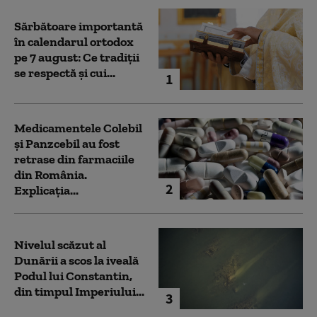
Sărbătoare importantă
în calendarul ortodox
pe 7 august: Ce tradiții
se respectă și cui...
1
Medicamentele Colebil
și Panzcebil au fost
retrase din farmaciile
din România.
2
Explicația...
Nivelul scăzut al
Dunării a scos la iveală
Podul lui Constantin,
din timpul Imperiului...
3