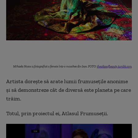
Mihaela Noroc a fotografiat o femeie într-o moschee din Iran. FOTO:
theatlasofbeauty.tumblr.com
Artista doreşte să arate lumii frumuseţile anonime
şi să demonstreze cât de
d
iversă este planeta pe care
trăim.
Totul, prin proiectul ei, Atlasul Frumuseţii.