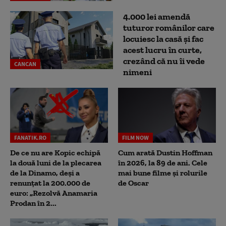
4.000 lei amendă
tuturor românilor care
locuiesc la casă și fac
acest lucru în curte,
crezând că nu îi vede
CANCAN
nimeni
FANATIK.RO
FILM NOW
De ce nu are Kopic echipă
Cum arată Dustin Hoffman
la două luni de la plecarea
în 2026, la 89 de ani. Cele
de la Dinamo, deși a
mai bune filme și rolurile
renunțat la 200.000 de
de Oscar
euro: „Rezolvă Anamaria
Prodan în 2...