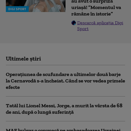
au avut o surpriză
uriașă! ”Momentul va
DIGI SPORT
rămâne în istorie”
Descarcă aplicația Digi
Sport
Ultimele știri
Operațiunea de scufundare a ultimelor două barje
la Cernavodă s-a încheiat. Când se vor vedea primele
efecte
Tatăl lui Lionel Messi, Jorge, a murit la vârsta de 68
de ani, după o lungă suferință
MAE bulgar o convoacă pe ambasadoarea Ucrainei