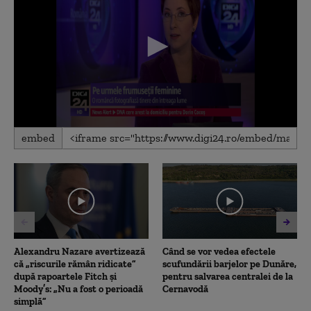
0
embed
seconds
of
1
minute,
32
seconds
Alexandru Nazare avertizează
Când se vor vedea efectele
că „riscurile rămân ridicate”
scufundării barjelor pe Dunăre,
după rapoartele Fitch și
pentru salvarea centralei de la
Moody’s: „Nu a fost o perioadă
Cernavodă
simplă”