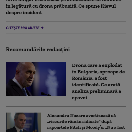
în legătură cu drona prăbuşită. Ce spune Kievul
despre incident
CITEȘTE MAI MULTE
Recomandările redacţiei
Drona care a explodat
în Bulgaria, aproape de
România, a fost
identificată. Ce arată
analiza preliminară a
epavei
Alexandru Nazare avertizează că
„riscurile rămân ridicate” după
rapoartele Fitch și Moody’s: „Nu a fost