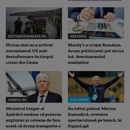
EDITIADEDIMINEATA.RO
ADEVARUL
Niciun stat nu a activat
Moody’s a cruțat România.
mecanismul UE anti-
Acum politicienii pot strica
dezinformare în timpul
tot. Avertismentul
crizei din Ceuta
analiștilor
GANDUL.RO
DIGI SPORT
Ministrul bulgar al
Au bătut palma! Marius
Apărării susține că puterea
Șumudică, revenire
exploziei și coloana de fum
spectaculoasă pe bancă, în
arată că drona transporta o
SuperLigă