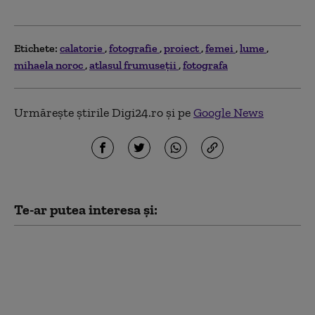
Etichete:
calatorie
fotografie
proiect
femei
lume
mihaela noroc
atlasul frumuseții
fotografa
Urmărește știrile Digi24.ro și pe
Google News
Te-ar putea interesa și:
Cine este românca
Alecsandra Drăgoi,
tânăra care a realizat
fotografia oficială a
noului premier