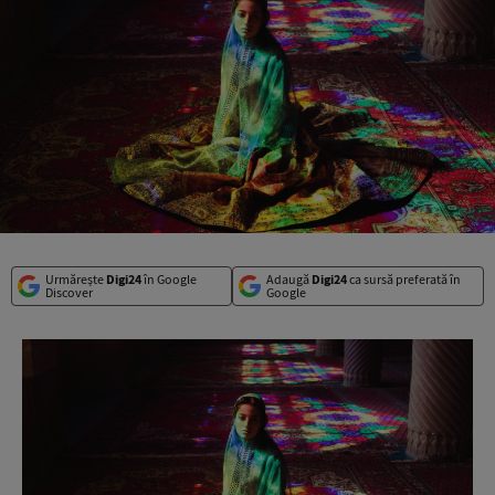
Urmărește
Digi24
în Google
Adaugă
Digi24
ca sursă preferată în
Discover
Google