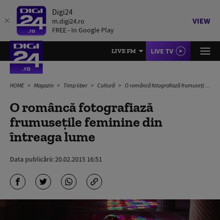
Digi24
VIEW
m.digi24.ro
FREE - In Google Play
LIVE TV
LIVE FM
HOME
Magazin
Timp liber
Cultură
O româncă fotografiază frumuseţile feminine din întreaga lume
O româncă fotografiază
frumuseţile feminine din
întreaga lume
Data publicării:
20.02.2015 16:51