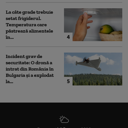
La câte grade trebuie
setat frigiderul.
Temperatura care
păstrează alimentele
4
în...
Incident grav de
securitate: O dronă a
intrat din România în
Bulgaria şi a explodat
5
la...