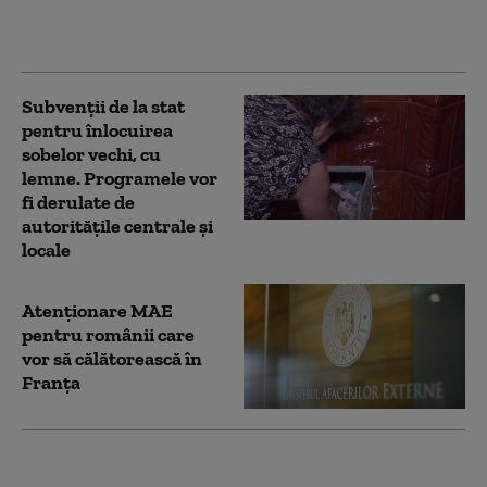
britanic, Andy
Burnham
Subvenții de la stat
pentru înlocuirea
sobelor vechi, cu
lemne. Programele vor
fi derulate de
autoritățile centrale și
locale
Atenționare MAE
pentru românii care
vor să călătorească în
Franța
Trump promovează o