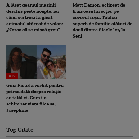
A lăsat geamul mașinii
Matt Damon, eclipsat de
deschis peste noapte, iar
frumoasa lui soție, pe
când s-a trezit a găsit
covorul roșu. Tablou
animalul atârnat de volan:
superb de familie alături de
„Noroc că se mișcă greu”
două dintre fiicele lor, la
Seul
UTV
Gina Pistol a vorbit pentru
prima dată despre relația
cu tatăl ei. Cum i-a
schimbat viața fiica sa,
Josephine
Top Citite