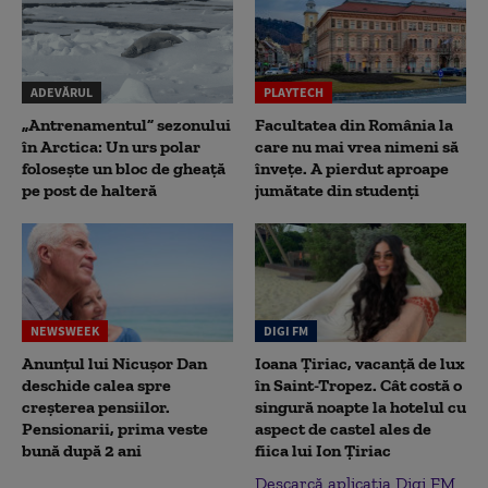
ADEVĂRUL
PLAYTECH
„Antrenamentul” sezonului
Facultatea din România la
în Arctica: Un urs polar
care nu mai vrea nimeni să
folosește un bloc de gheață
înveţe. A pierdut aproape
pe post de halteră
jumătate din studenţi
NEWSWEEK
DIGI FM
Anunțul lui Nicușor Dan
Ioana Țiriac, vacanță de lux
deschide calea spre
în Saint-Tropez. Cât costă o
creșterea pensiilor.
singură noapte la hotelul cu
Pensionarii, prima veste
aspect de castel ales de
bună după 2 ani
fiica lui Ion Țiriac
Descarcă aplicația Digi FM