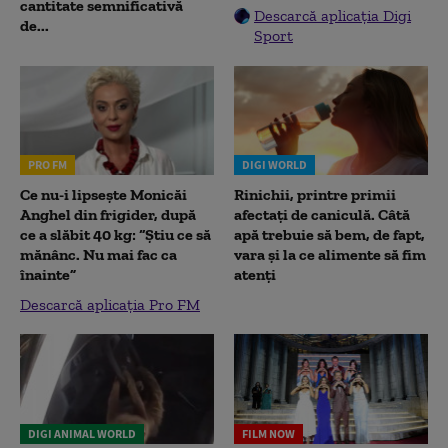
cantitate semnificativă
Descarcă aplicația Digi
de...
Sport
PRO FM
DIGI WORLD
Ce nu-i lipsește Monicăi
Rinichii, printre primii
Anghel din frigider, după
afectați de caniculă. Câtă
ce a slăbit 40 kg: “Știu ce să
apă trebuie să bem, de fapt,
mănânc. Nu mai fac ca
vara și la ce alimente să fim
înainte”
atenți
Descarcă aplicația Pro FM
DIGI ANIMAL WORLD
FILM NOW