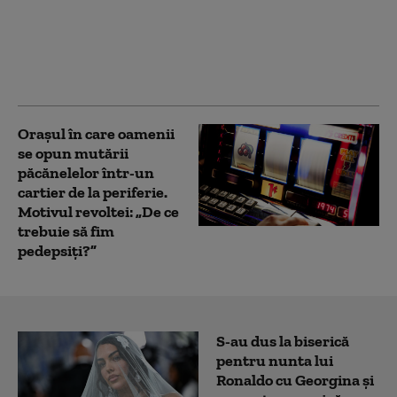
declarație a ONU
privind „libertatea de
exprimare”. Atac voalat
la adresa
reglementărilor UE
Orașul în care oamenii
se opun mutării
păcănelelor într-un
cartier de la periferie.
Motivul revoltei: „De ce
trebuie să fim
pedepsiți?”
S-au dus la biserică
pentru nunta lui
Ronaldo cu Georgina și