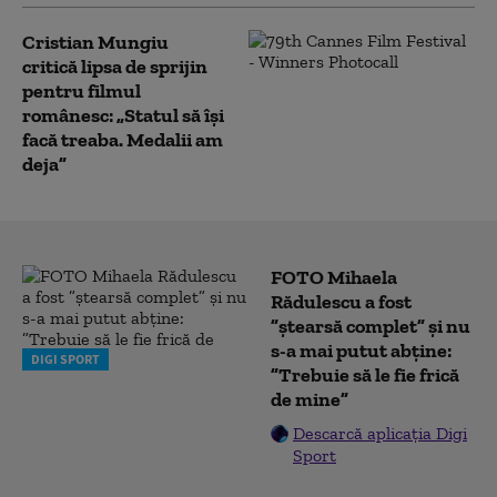
Cristian Mungiu
critică lipsa de sprijin
pentru filmul
românesc: „Statul să îşi
facă treaba. Medalii am
deja”
FOTO Mihaela
Rădulescu a fost
”ștearsă complet” și nu
s-a mai putut abține:
DIGI SPORT
”Trebuie să le fie frică
de mine”
Descarcă aplicația Digi
Sport