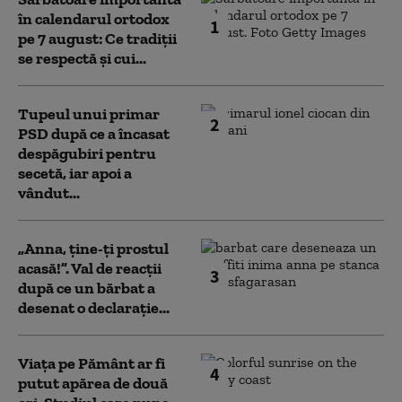
în calendarul ortodox
1
pe 7 august: Ce tradiții
se respectă și cui...
Tupeul unui primar
2
PSD după ce a încasat
despăgubiri pentru
secetă, iar apoi a
vândut...
„Anna, ţine-ţi prostul
acasă!”. Val de reacții
3
după ce un bărbat a
desenat o declarație...
Viața pe Pământ ar fi
4
putut apărea de două