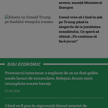
severe, anunță Ministerul
Energiei
Iranul vrea să-l țină în șah
pe Trump până la
alegerile de la jumătatea
mandatului. Ce speră să
obțină: „Va continua să
facă jocuri”
DIGI ECONOMIC
Premierul interimar a explicat de ce au fost golite
unele lacuri de acumulare. Bolojan: Acum sunt
reumplute aceste baraje
07.08.2026
Când va fi pus în siguranță blocul avariat de