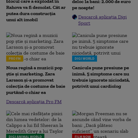
blocul care a explodat în
deloc la bani: 2.000 de euro
Rahova va fi demolat. Cât ar
pe noapte!
putea dura construcția
Descarcă aplicația Digi
unui alt imobil
Sport
PRO FM
DIGI WORLD
Noua regină a muzicii pop
Canicula pune presiune pe
știe și marketing. Zara
inimă. 5 simptome care nu
Larsson și-a promovat
trebuie ignorate niciodată,
colecția de costume de baie
potrivit unui cardiolog
purtând-o chiar ea
Descarcă aplicația Pro FM
DIGI ANIMAL WORLD
FILM NOW