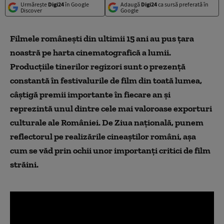
Urmărește
Digi24
în Google
Adaugă
Digi24
ca sursă preferată în
Discover
Google
Filmele românești din ultimii 15 ani au pus țara
noastră pe harta cinematografică a lumii.
Producțiile tinerilor regizori sunt o prezență
constantă în festivalurile de film din toată lumea,
câștigă premii importante în fiecare an și
reprezintă unul dintre cele mai valoroase exporturi
culturale ale României. De Ziua națională, punem
reflectorul pe realizările cineaștilor români, așa
cum se văd prin ochii unor importanți critici de film
străini.