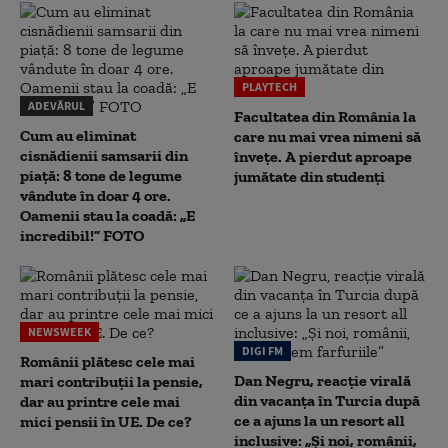
PLAYTECH
ADEVĂRUL
Facultatea din România la
Cum au eliminat
care nu mai vrea nimeni să
cisnădienii samsarii din
înveţe. A pierdut aproape
piață: 8 tone de legume
jumătate din studenţi
vândute în doar 4 ore.
Oamenii stau la coadă: „E
incredibil!” FOTO
NEWSWEEK
DIGI FM
Românii plătesc cele mai
Dan Negru, reacție virală
mari contribuții la pensie,
din vacanța în Turcia după
dar au printre cele mai
ce a ajuns la un resort all
mici pensii în UE. De ce?
inclusive: „Și noi, românii,