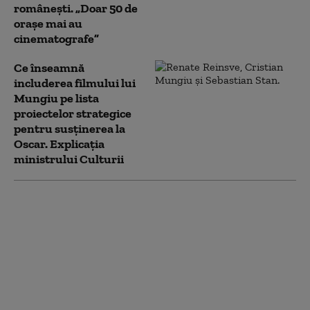
românești. „Doar 50 de
orașe mai au
cinematografe”
Ce înseamnă
includerea filmului lui
Mungiu pe lista
proiectelor strategice
pentru susţinerea la
Oscar. Explicația
ministrului Culturii
Ministrul Culturii a
anunţat că filmul lui
Mungiu va fi inclus pe
lista proiectelor
strategice pentru
susţinerea la premiile
Oscar