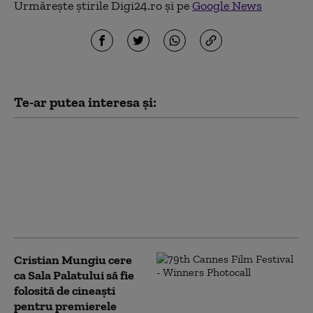
Urmărește știrile Digi24.ro și pe
Google News
Te-ar putea interesa și:
„Fjord”, în regia lui
Cristian Mungiu, se va
vedea în proiecţie
unică în 90 de
cinematografe din 52
de oraşe
Cristian Mungiu cere
ca Sala Palatului să fie
folosită de cineaști
pentru premierele