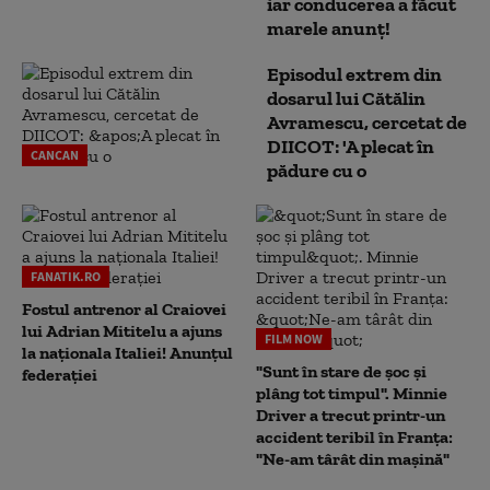
iar conducerea a făcut
marele anunț!
Episodul extrem din
dosarul lui Cătălin
Avramescu, cercetat de
DIICOT: 'A plecat în
CANCAN
pădure cu o
FANATIK.RO
Fostul antrenor al Craiovei
lui Adrian Mititelu a ajuns
FILM NOW
la naționala Italiei! Anunțul
"Sunt în stare de șoc și
federației
plâng tot timpul". Minnie
Driver a trecut printr-un
accident teribil în Franța:
"Ne-am târât din mașină"