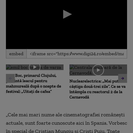
0
embed
seconds
of
0
seconds
Emil Boc, primarul Clujului,
prezintă leacul pentru
Nuclearelectrica: „Mai putem
mahmureală după o noapte de
câștiga două-trei zile”. Ce se va
festival: „Uitați de cafea”
întâmpla cu reactorul 2 de la
Cernavodă
„Cele mai mari nume ale cinematografiei românești
actuale, sunt foarte cunoscute aici în Spania. Vorbesc
în special de Cristian Mungiu și Cristi Puiu. Toate