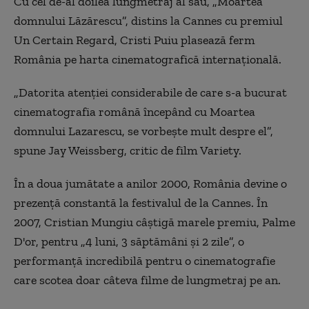
Cu cel de-al doilea lungmetraj al său, „Moartea
domnului Lăzărescu”, distins la Cannes cu premiul
Un Certain Regard, Cristi Puiu plasează ferm
România pe harta cinematografică internațională.
„Datorita atenției considerabile de care s-a bucurat
cinematografia română începând cu Moartea
domnului Lazarescu, se vorbește mult despre el”,
spune Jay Weissberg, critic de film Variety.
În a doua jumătate a anilor 2000, România devine o
prezență constantă la festivalul de la Cannes. În
2007, Cristian Mungiu câștigă marele premiu, Palme
D'or, pentru „4 luni, 3 săptămâni și 2 zile”, o
performanță incredibilă pentru o cinematografie
care scotea doar câteva filme de lungmetraj pe an.