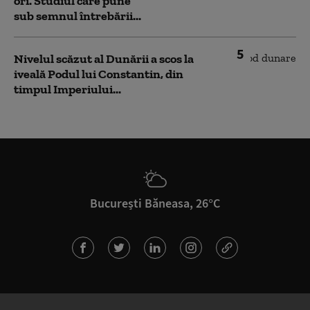
ori. Studiul care pune
sub semnul întrebării...
5
Nivelul scăzut al Dunării a scos la
iveală Podul lui Constantin, din
timpul Imperiului...
București Băneasa, 26°C