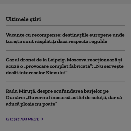
Ultimele știri
Vacanțe cu recompense: destinațiile europene unde
turiștii sunt răsplătiți dacă respectă regulile
Cazul dronei de la Leipzig. Moscova reacționează și
acuză o „provocare complet fabricată”: „Nu serveşte
decât intereselor Kievului”
Radu Miruță, despre scufundarea barjelor pe
Dunăre: „Guvernul încearcă astfel de soluții, dar să
aducă ploaie nu poate”
CITEȘTE MAI MULTE