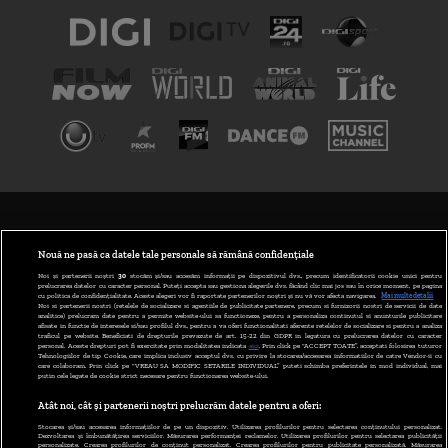
TERMENI ȘI CONDIȚII
POLITICA DE CONFIDENȚIALITATE
Nouă ne pasă ca datele tale personale să rămână confidențiale
Noi și partenerii noștri
30
stocăm și/sau accesăm informații pe dispozitivul dvs., precum identificatorii cookie unici pentru
prelucrarea datelor cu caracter personal. Puteți accepta sau gestiona alegerile dvs. făcând clic mai jos sau în orice moment, pe pagina
ABONARE DIGI TV
cu politica de confidențialitate. Aceste alegeri vor fi raportate partenerilor noștri și nu vă vor afecta navigarea.
Mai multe detalii
Noi si partenerii nostri (retelele de socializare si agentiile de publicitate partenere, precum si furnizorii nostri de servicii de date
analitice) prelucram date pentru a permite website-ului sa functioneze, pentru a personaliza continutul si anunturile publicitare
GESTIONAȚI PREFERINȚELE
afisate in functie de interesele si/sau profilul dvs., pentru a va oferi functionalitati aferente retelelor de socializare si pentru a analiza
traficul pe website. Beneficiati de drepturile prevazute de art. 15-22 din GDPR in legatura cu prelucrarea datelor cu caracter
personal. Aceste drepturi pot fi exercitate prin modalitatea indicata
aici
. Prin click pe “ACCEPT TOATE”, acceptati folosirea tuturor
CODUL DIGI24
Tehnologiilor de tip Cookie, care implica inclusiv acceptul dvs. cu privire la stocarea/accesarea informatiilor de catre Vendor-ii cu
care colaboram. Prin click pe “VREAU SA MODIFIC SETARILE INDIVIDUAL” puteti schimba preferintele in mod individual, mai
putin cele legate de cookie strict necesare pentru functionarea website-ului.
CAMERE WEB
Atât noi, cât și partenerii noștri prelucrăm datele pentru a oferi:
CONTACT/INFO
Stocarea și/sau accesarea informațiilor de pe un dispozitiv. Utilizarea profilurilor pentru selectarea conținutului personalizat.
Dezvoltarea și îmbunătățirea serviciilor. Măsurarea performanței reclamelor. Utilizarea profilurilor pentru selectarea publicității
personalizate. Crearea profilurilor de conținut personalizat. Crearea profilurilor pentru publicitate personalizată. Măsurarea