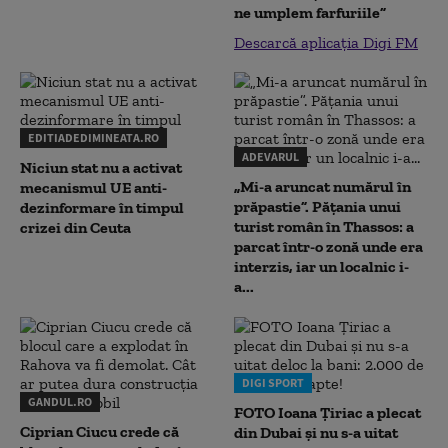
ne umplem farfuriile”
Descarcă aplicația Digi FM
EDITIADEDIMINEATA.RO
ADEVARUL
Niciun stat nu a activat
„Mi-a aruncat numărul în
mecanismul UE anti-
prăpastie”. Pățania unui
dezinformare în timpul
turist român în Thassos: a
crizei din Ceuta
parcat într-o zonă unde era
interzis, iar un localnic i-
a...
DIGI SPORT
GANDUL.RO
FOTO Ioana Țiriac a plecat
Ciprian Ciucu crede că
din Dubai și nu s-a uitat