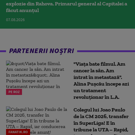
explozie din Rahova. Primarul general al Capitalei a
făcut anunțul
07.08.2026
PARTENERII NOȘTRI
"Viața bate filmul. Am
cancer la sân. Am
intrat în metastază".
Alina Pușcău începe azi
un tratament
PE ROZ
revoluționar în L.A.
Colegul lui Joao Paulo
de la CM 2026, transfer
în SuperLiga! E în
tribune la UTA – Rapid,
FANATIK.RO