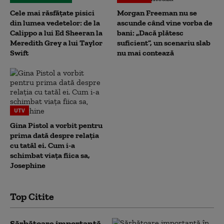
Cele mai răsfățate pisici
Morgan Freeman nu se
din lumea vedetelor: de la
ascunde când vine vorba de
Calippo a lui Ed Sheeran la
bani: „Dacă plătesc
Meredith Grey a lui Taylor
suficient”, un scenariu slab
Swift
nu mai contează
UTV
Gina Pistol a vorbit pentru
prima dată despre relația
cu tatăl ei. Cum i-a
schimbat viața fiica sa,
Josephine
Top Citite
Sărbătoare importantă