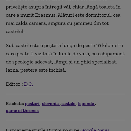
priveliște asupra întregii văi, chiar lângă toaleta în
care a murit Erasmus. Alături este dormitorul, cea
mai caldă cameră, singura cu șemineu din tot
castelul.
Sub castel este o peșteră lungă de peste 10 kilometri
care poate fi vizitată în lunile de vară, cu echipament
de speologie adecvat, lămpi și un ghid specializat.
Iarna, peștera este închisă.
Editor :
D.C.
Etichete:
pesteri
slovenia
castele
legende
game of thrones
Urmărește știrile Digi24.ro și pe
Google News