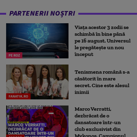
PARTENERII NOȘTRI
Viața acestor 3 zodii se
schimbă în bine până
pe 16 august. Universul
le pregătește un nou
început
PE ROZ
Tenismena română s-a
căsătorit în mare
secret. Cine este alesul
inimii
FANATIK.RO
Marco Verratti,
dezbrăcat de o
dansatoare într-un
club exclusivist din
Mykonos. Campionul