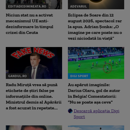
EDITIADEDIMINEATA.RO
ADEVARUL
Niciun stat nu a activat
Eclipsa de Soare din 12
mecanismul UE anti-
august 2026, spectacol rar
dezinformare în timpul
la apus. Adrian Șonka: „O
crizei din Ceuta
imagine pe care poate nu o
vezi niciodată în viață”
GANDUL.RO
DIGI SPORT
Radu Miruţă vrea să pună
Au apărut imaginile:
etichete de știri false pe
Darius Olaru, gol de autor
informațiile din online.
în Belgia! Comentatorii:
Ministrul demis al Apărării
"Nu se poate așa ceva"
a fost acuzat în repetate...
Descarcă aplicația Digi
Sport