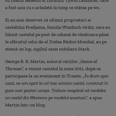
cu finalul nedemn al Lordului Tywin Lannister, care
a fost ucis cu o arbaletă în timp ce stătea pe wc.
Ei au mai observat că ultimii proprietari ai
castelului Predjama, familia Windisch-Grätz, care au
folosit castelul pe post de cabană de vânătoare până
la sfârșitul celui de-al Doilea Război Mondial, au pe
stemă un lup, sigiliul casei nobiliare Stark.
George R. R. Martin, autorul cărților „Game of
Thrones”, a vizitat castelul în iunie 2011, după ce
participase la un eveniment în Trieste.
„În drum spre
casă, ne-am oprit la cel mai uimitor castel, construit în
gura unei peșteri uriașe. Trebuie neapărat să modelez
un castel din Westeros pe modelul acestuia”
, a spus
Martin într-un blog.