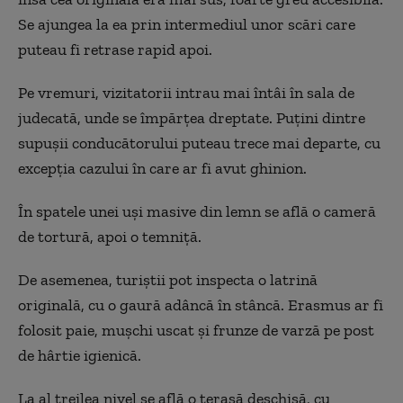
Se ajungea la ea prin intermediul unor scări care
puteau fi retrase rapid apoi.
Pe vremuri, vizitatorii intrau mai întâi în sala de
judecată, unde se împărțea dreptate. Puțini dintre
supușii conducătorului puteau trece mai departe, cu
excepția cazului în care ar fi avut ghinion.
În spatele unei uși masive din lemn se află o cameră
de tortură, apoi o temniță.
De asemenea, turiștii pot inspecta o latrină
originală, cu o gaură adâncă în stâncă. Erasmus ar fi
folosit paie, mușchi uscat și frunze de varză pe post
de hârtie igienică.
La al treilea nivel se află o terasă deschisă, cu