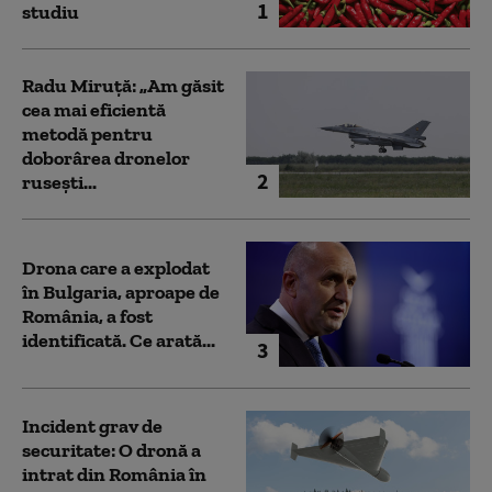
1
studiu
Radu Miruță: „Am găsit
cea mai eficientă
metodă pentru
doborârea dronelor
2
rusești...
Drona care a explodat
în Bulgaria, aproape de
România, a fost
identificată. Ce arată...
3
Incident grav de
securitate: O dronă a
intrat din România în