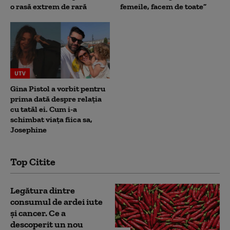
o rasă extrem de rară
femeile, facem de toate”
UTV
Gina Pistol a vorbit pentru
prima dată despre relația
cu tatăl ei. Cum i-a
schimbat viața fiica sa,
Josephine
Top Citite
Legătura dintre
consumul de ardei iute
și cancer. Ce a
descoperit un nou