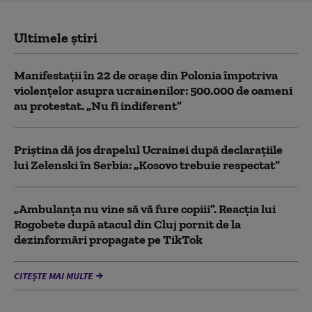
Ultimele știri
Manifestații în 22 de orașe din Polonia împotriva
violențelor asupra ucrainenilor: 500.000 de oameni
au protestat. „Nu fi indiferent”
Priștina dă jos drapelul Ucrainei după declarațiile
lui Zelenski în Serbia: „Kosovo trebuie respectat”
„Ambulanța nu vine să vă fure copiii”. Reacția lui
Rogobete după atacul din Cluj pornit de la
dezinformări propagate pe TikTok
CITEȘTE MAI MULTE