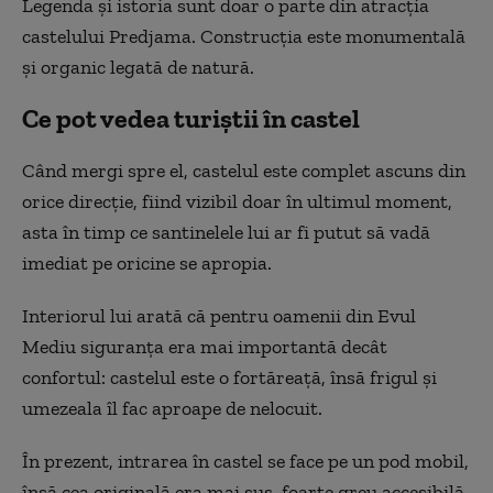
Legenda și istoria sunt doar o parte din atracția
castelului Predjama. Construcția este monumentală
și organic legată de natură.
Ce pot vedea turiștii în castel
Când mergi spre el, castelul este complet ascuns din
orice direcție, fiind vizibil doar în ultimul moment,
asta în timp ce santinelele lui ar fi putut să vadă
imediat pe oricine se apropia.
Interiorul lui arată că pentru oamenii din Evul
Mediu siguranța era mai importantă decât
confortul: castelul este o fortăreață, însă frigul și
umezeala îl fac aproape de nelocuit.
În prezent, intrarea în castel se face pe un pod mobil,
însă cea originală era mai sus, foarte greu accesibilă.