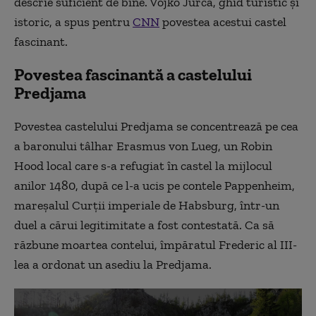
descrie suficient de bine. Vojko Jurca, ghid turistic și
istoric, a spus pentru
CNN
povestea acestui castel
fascinant.
Povestea fascinantă a castelului
Predjama
Povestea castelului Predjama se concentrează pe cea
a baronului tâlhar Erasmus von Lueg, un Robin
Hood local care s-a refugiat în castel la mijlocul
anilor 1480, după ce l-a ucis pe contele Pappenheim,
mareșalul Curții imperiale de Habsburg, într-un
duel a cărui legitimitate a fost contestată. Ca să
răzbune moartea contelui, împăratul Frederic al III-
lea a ordonat un asediu la Predjama.