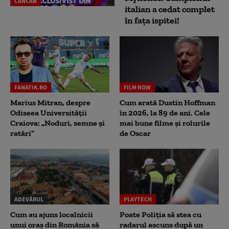
CANCAN
italian a cedat complet
în fața ispitei!
FANATIK.RO
FILM NOW
Marius Mitran, despre
Cum arată Dustin Hoffman
Odiseea Universității
în 2026, la 89 de ani. Cele
Craiova: „Noduri, semne și
mai bune filme și rolurile
ratări”
de Oscar
ADEVĂRUL
PLAYTECH
Cum au ajuns localnicii
Poate Poliția să stea cu
unui oraș din România să
radarul ascuns după un