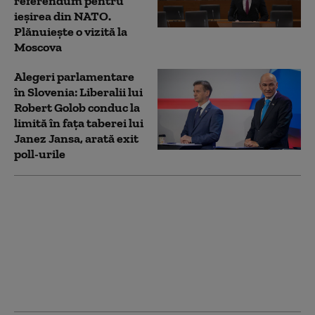
referendum pentru
ieșirea din NATO.
Plănuiește o vizită la
Moscova
Alegeri parlamentare
în Slovenia: Liberalii lui
Robert Golob conduc la
limită în fața taberei lui
Janez Jansa, arată exit
poll-urile
Țara din Europa care a
limitat vânzările de
carburanți: „Nu m-am
gândit că vom fi
afectați atât de repede
de evenimentele din
Iran”