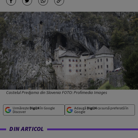
Castelul Predjama din Slovenia FOTO: Profimedia Images
Urmărește
Digi24
în Google
Adaugă
Digi24
ca sursă preferată în
Discover
Google
DIN ARTICOL