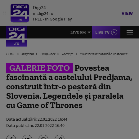
Digi24
VIEW
m.digi24.ro
FREE - In Google Play
LIVE TV
LIVE FM
HOME
Magazin
Timp liber
Vacanțe
Povestea fascinantă a castelului Predjama, construit într-o peșteră din Slovenia. Legendele și paralela cu Game of Thrones
GALERIE FOTO
Povestea
fascinantă a castelului Predjama,
construit într-o peșteră din
Slovenia. Legendele și paralela
cu Game of Thrones
Data actualizării:
22.01.2022 16:44
Data publicării:
22.01.2022 16:40