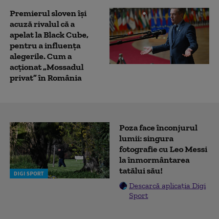
Premierul sloven își
acuză rivalul că a
apelat la Black Cube,
pentru a influența
alegerile. Cum a
acționat „Mossadul
privat” în România
Poza face înconjurul
lumii: singura
fotografie cu Leo Messi
la înmormântarea
tatălui său!
DIGI SPORT
Descarcă aplicația Digi
Sport