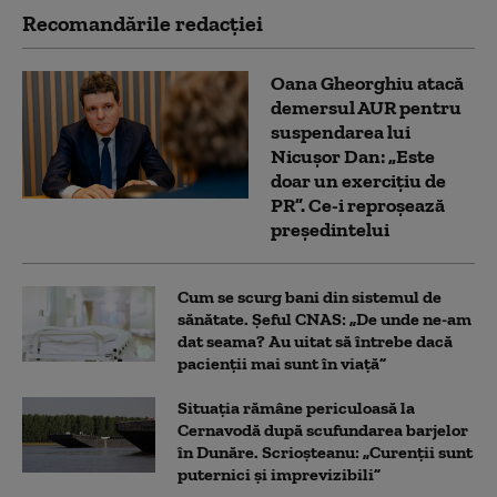
Recomandările redacţiei
Oana Gheorghiu atacă
demersul AUR pentru
suspendarea lui
Nicușor Dan: „Este
doar un exercițiu de
PR”. Ce-i reproșează
președintelui
Cum se scurg bani din sistemul de
sănătate. Șeful CNAS: „De unde ne-am
dat seama? Au uitat să întrebe dacă
pacienții mai sunt în viață”
Situația rămâne periculoasă la
Cernavodă după scufundarea barjelor
în Dunăre. Scrioșteanu: „Curenții sunt
puternici și imprevizibili”