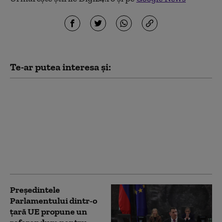
Te-ar putea interesa și:
Atenționare de
călătorie pentru
Slovenia: restricții de
trafic în Slovenia pe
perioada verii din
cauza lucrărilor la
autostrăzi
Președintele
Parlamentului dintr-o
țară UE propune un