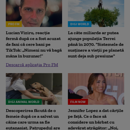
PRO FM
DIGI WORLD
Lucian Viziru, reacție
La câte miliarde ar putea
fermă după ce a fost acuzat
ajunge populația Terrei
de fani că cere bani pe
până în 2070. "Sistemele de
TikTok: „Nimeni nu vă bagă
susținere a vieții pe planetă
mâna în buzunar!”
sunt deja sub presiune"
Descarcă aplicația Pro FM
DIGI ANIMAL WORLD
FILM NOW
Descoperirea făcută de o
Jennifer Lopez a dat cărțile
femeie după ce a salvat un
pe față. Ce o face să
câine care urma sa fie
considere un bărbat cu
eutanasiat. Patrupedul are
adevărat atrăgător: „Noi,