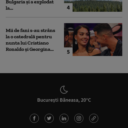
Bulgaria şi a explodat
4
la...
Mii de fani s-au strâns
la o catedrală pentru
nunta lui Cristiano
Ronaldo şi Georgina...
5
București Băneasa, 20°C