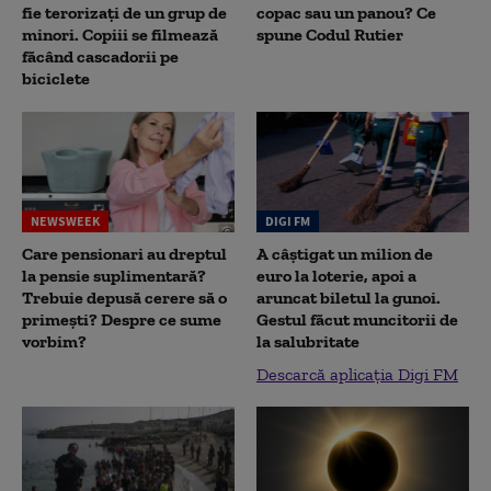
fie terorizați de un grup de
copac sau un panou? Ce
minori. Copiii se filmează
spune Codul Rutier
făcând cascadorii pe
biciclete
NEWSWEEK
DIGI FM
Care pensionari au dreptul
A câștigat un milion de
la pensie suplimentară?
euro la loterie, apoi a
Trebuie depusă cerere să o
aruncat biletul la gunoi.
primești? Despre ce sume
Gestul făcut muncitorii de
vorbim?
la salubritate
Descarcă aplicația Digi FM