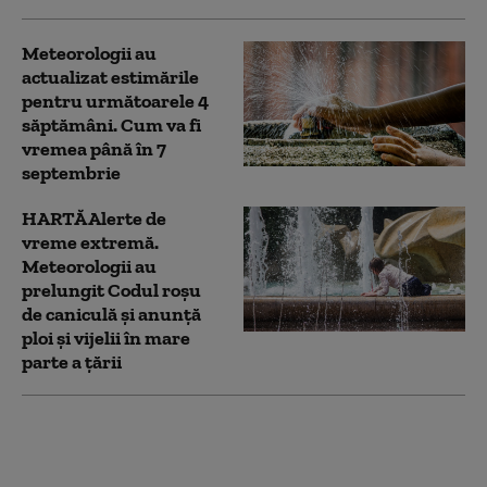
Meteorologii au
actualizat estimările
pentru următoarele 4
săptămâni. Cum va fi
vremea până în 7
septembrie
HARTĂ Alerte de
vreme extremă.
Meteorologii au
prelungit Codul roșu
de caniculă și anunță
ploi și vijelii în mare
parte a țării
Meteorologii anunță
trei zile de caniculă cu
temperaturi extreme,