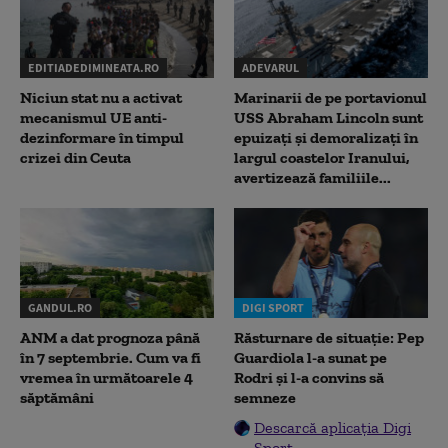
EDITIADEDIMINEATA.RO
ADEVARUL
Niciun stat nu a activat
Marinarii de pe portavionul
mecanismul UE anti-
USS Abraham Lincoln sunt
dezinformare în timpul
epuizați și demoralizați în
crizei din Ceuta
largul coastelor Iranului,
avertizează familiile...
GANDUL.RO
DIGI SPORT
ANM a dat prognoza până
Răsturnare de situație: Pep
în 7 septembrie. Cum va fi
Guardiola l-a sunat pe
vremea în următoarele 4
Rodri și l-a convins să
săptămâni
semneze
Descarcă aplicația Digi
Sport