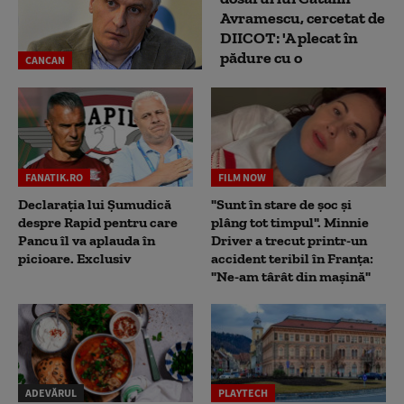
Avramescu, cercetat de
DIICOT: 'A plecat în
pădure cu o
CANCAN
FANATIK.RO
FILM NOW
Declarația lui Șumudică
"Sunt în stare de șoc și
despre Rapid pentru care
plâng tot timpul". Minnie
Pancu îl va aplauda în
Driver a trecut printr-un
picioare. Exclusiv
accident teribil în Franța:
"Ne-am târât din mașină"
ADEVĂRUL
PLAYTECH