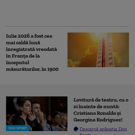
nopţi tropicale şi
instabilitate. Zonele
afectate de cod roșu
Iulie 2026 a fost cea
mai caldă lună
înregistrată vreodată
în Franța de la
începutul
măsurătorilor, în 1900
Lovitură de teatru, cu o
zi înainte de nuntă:
Cristiano Ronaldo și
Georgina Rodriguez!
DIGI SPORT
Descarcă aplicația Digi
Sport