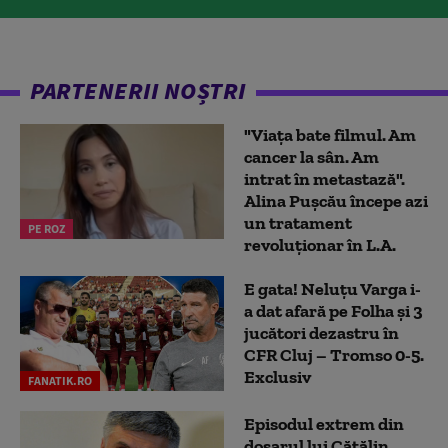
PARTENERII NOȘTRI
"Viața bate filmul. Am
cancer la sân. Am
intrat în metastază".
Alina Pușcău începe azi
un tratament
PE ROZ
revoluționar în L.A.
E gata! Neluțu Varga i-
a dat afară pe Folha și 3
jucători dezastru în
CFR Cluj – Tromso 0-5.
Exclusiv
FANATIK.RO
Episodul extrem din
dosarul lui Cătălin