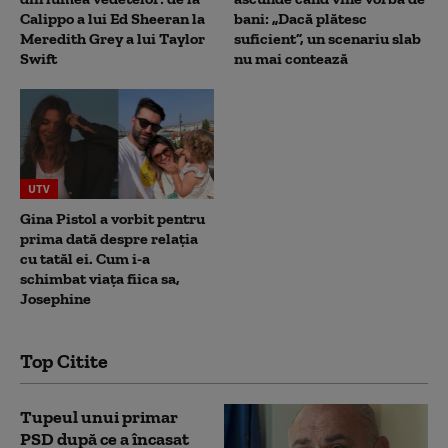
Calippo a lui Ed Sheeran la
bani: „Dacă plătesc
Meredith Grey a lui Taylor
suficient”, un scenariu slab
Swift
nu mai contează
UTV
Gina Pistol a vorbit pentru
prima dată despre relația
cu tatăl ei. Cum i-a
schimbat viața fiica sa,
Josephine
Top Citite
Tupeul unui primar
PSD după ce a încasat