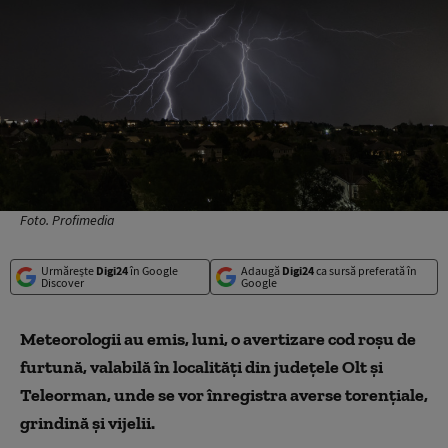
Foto. Profimedia
Urmărește
Digi24
în Google
Adaugă
Digi24
ca sursă preferată în
Discover
Google
Meteorologii au emis, luni, o avertizare cod roşu de
furtună, valabilă în localităţi din judeţele Olt şi
Teleorman, unde se vor înregistra averse torenţiale,
grindină şi vijelii.