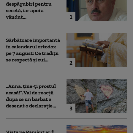
despăgubiri pentru
secetă, iar apoi a
1
vândut...
Sărbătoare importantă
în calendarul ortodox
pe 7 august: Ce tradiții
se respectă și cui...
2
„Anna, ţine-ţi prostul
acasă!”. Val de reacții
după ce un bărbat a
desenat o declarație...
3
Viața pe Pământ ar fi