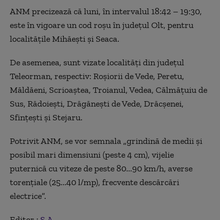
ANM precizează că luni, în intervalul 18:42 – 19:30,
este în vigoare un cod roșu în județul Olt, pentru
localitățile Mihăești și Seaca.
De asemenea, sunt vizate localităţi din judeţul
Teleorman, respectiv: Roşiorii de Vede, Peretu,
Măldăeni, Scrioaştea, Troianul, Vedea, Călmăţuiu de
Sus, Rădoieşti, Drăgăneşti de Vede, Drăcşenei,
Sfinţeşti şi Stejaru.
Potrivit ANM, se vor semnala „grindină de medii şi
posibil mari dimensiuni (peste 4 cm), vijelie
puternică cu viteze de peste 80...90 km/h, averse
torenţiale (25...40 l/mp), frecvente descărcări
electrice”.
Editor :
Ș.A.