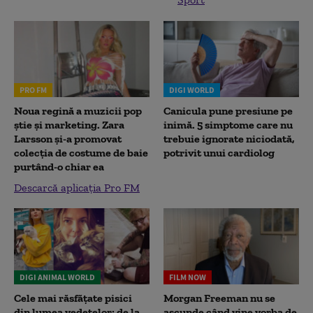
PRO FM
DIGI WORLD
Noua regină a muzicii pop
Canicula pune presiune pe
știe și marketing. Zara
inimă. 5 simptome care nu
Larsson și-a promovat
trebuie ignorate niciodată,
colecția de costume de baie
potrivit unui cardiolog
purtând-o chiar ea
Descarcă aplicația Pro FM
DIGI ANIMAL WORLD
FILM NOW
Cele mai răsfățate pisici
Morgan Freeman nu se
din lumea vedetelor: de la
ascunde când vine vorba de