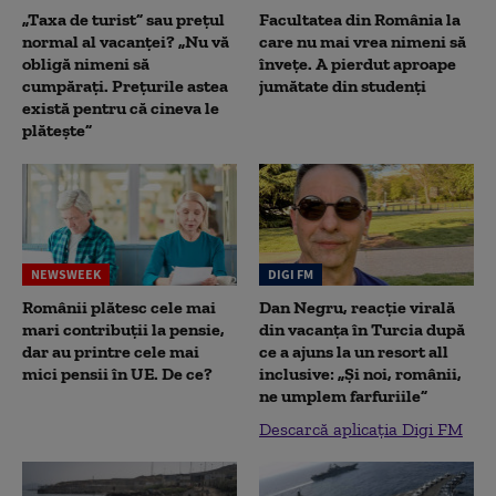
„Taxa de turist” sau prețul
Facultatea din România la
normal al vacanței? „Nu vă
care nu mai vrea nimeni să
obligă nimeni să
înveţe. A pierdut aproape
cumpărați. Prețurile astea
jumătate din studenţi
există pentru că cineva le
plătește”
NEWSWEEK
DIGI FM
Românii plătesc cele mai
Dan Negru, reacție virală
mari contribuții la pensie,
din vacanța în Turcia după
dar au printre cele mai
ce a ajuns la un resort all
mici pensii în UE. De ce?
inclusive: „Și noi, românii,
ne umplem farfuriile”
Descarcă aplicația Digi FM