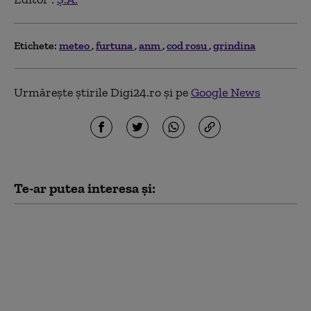
Etichete:
meteo
furtuna
anm
cod rosu
grindina
Urmărește știrile Digi24.ro și pe
Google News
Te-ar putea interesa și:
Meteorologii au emis
noi avertizări de
caniculă și furtuni.
Mateescu: Ploile „nu
vor compensa lipsa
acută” de apă