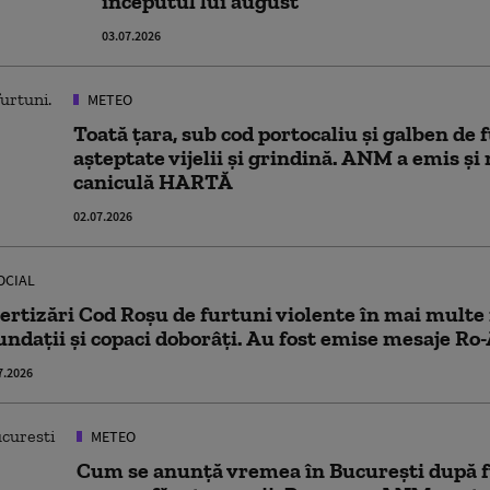
începutul lui august
03.07.2026
METEO
Toată țara, sub cod portocaliu și galben de 
așteptate vijelii și grindină. ANM a emis și 
caniculă HARTĂ
02.07.2026
OCIAL
ertizări Cod Roșu de furtuni violente în mai multe r
undații și copaci doborâți. Au fost emise mesaje Ro-
7.2026
METEO
Cum se anunță vremea în București după f