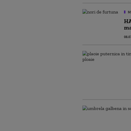
M
HA
ma
08.0