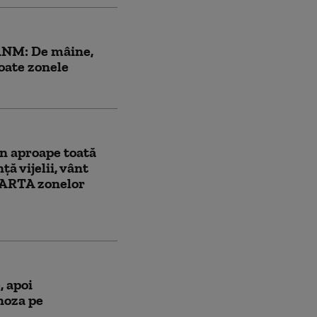
 ANM: De mâine,
oate zonele
în aproape toată
ă vijelii, vânt
HARTA zonelor
, apoi
noza pe