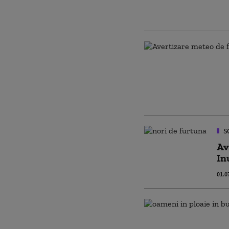
S
Av
In
01.0