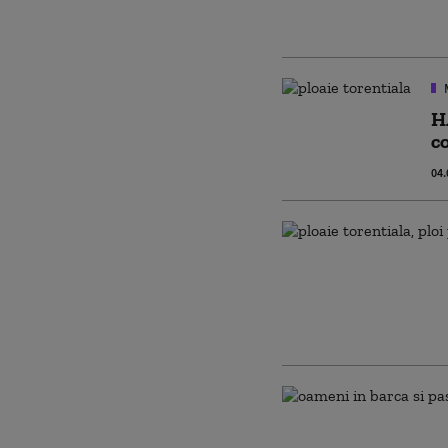
H
c
04.