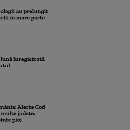
logii au prelungit
jelii în mare parte
ă lună înregistrată
utul
mânia: Alerte Cod
 multe judeţe.
tate ploi