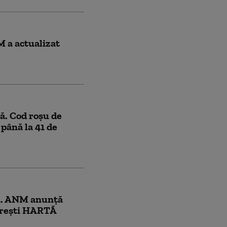
 a actualizat
ă. Cod roșu de
până la 41 de
ră. ANM anunță
ucurești HARTĂ