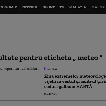
CONOMIE
EXTERNE
SPORT
TV
MAGAZIN
MAI MU
ultate pentru eticheta
meteo
METEO
Ziua extremelor meteorologice
vijelii în vestul și centrul ță
coduri galbene HARTĂ
08.08.2026