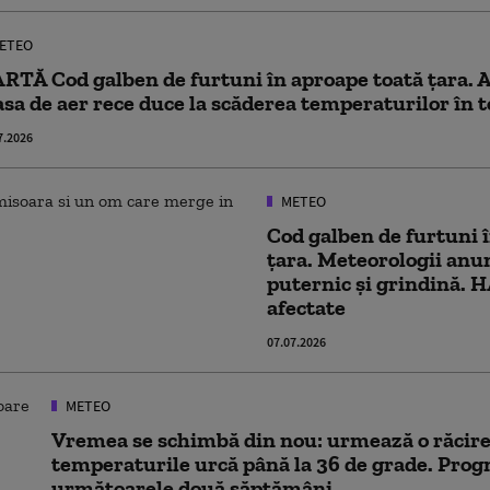
ETEO
RTĂ Cod galben de furtuni în aproape toată țara.
sa de aer rece duce la scăderea temperaturilor în t
7.2026
METEO
Cod galben de furtuni 
țara. Meteorologii anunț
puternic și grindină. 
afectate
07.07.2026
METEO
Vremea se schimbă din nou: urmează o răcire
temperaturile urcă până la 36 de grade. Prog
următoarele două săptămâni