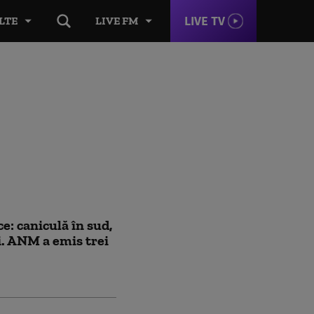
LIVE TV
LTE
LIVE FM
: caniculă în sud,
rii. ANM a emis trei