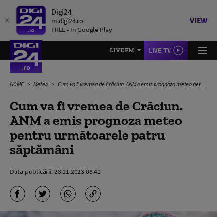
Digi24
VIEW
m.digi24.ro
FREE - In Google Play
LIVE TV
LIVE FM
HOME
Meteo
Cum va fi vremea de Crăciun. ANM a emis prognoza meteo pentru următoarele patru săptămâni
Cum va fi vremea de Crăciun.
ANM a emis prognoza meteo
pentru următoarele patru
săptămâni
Data publicării:
28.11.2023 08:41