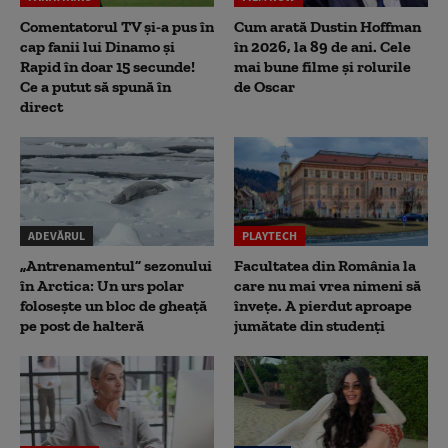
Comentatorul TV și-a pus în
Cum arată Dustin Hoffman
cap fanii lui Dinamo și
în 2026, la 89 de ani. Cele
Rapid în doar 15 secunde!
mai bune filme și rolurile
Ce a putut să spună în
de Oscar
direct
ADEVĂRUL
PLAYTECH
„Antrenamentul” sezonului
Facultatea din România la
în Arctica: Un urs polar
care nu mai vrea nimeni să
folosește un bloc de gheață
înveţe. A pierdut aproape
pe post de halteră
jumătate din studenţi