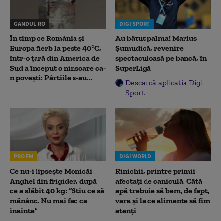
GANDUL.RO
DIGI SPORT
În timp ce România și
Au bătut palma! Marius
Europa fierb la peste 40°C,
Șumudică, revenire
într-o țară din America de
spectaculoasă pe bancă, în
Sud a început o ninsoare ca-
SuperLigă
n povești: Pârtiile s-au...
Descarcă aplicația Digi
Sport
PRO FM
DIGI WORLD
Ce nu-i lipsește Monicăi
Rinichii, printre primii
Anghel din frigider, după
afectați de caniculă. Câtă
ce a slăbit 40 kg: “Știu ce să
apă trebuie să bem, de fapt,
mănânc. Nu mai fac ca
vara și la ce alimente să fim
înainte”
atenți