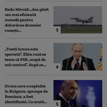
Radu Miruță: „Am găsit
cea mai eficientă
metodă pentru
doborârea dronelor
3
rusești...
„Toată lumea este
speriată”. Elita rusă se
teme că FSB „scapă de
sub control”, după ce...
4
Drona care a explodat
în Bulgaria, aproape de
România, a fost
identificată. Ce arată...
5