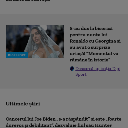
S-au dus la biserică
pentru nunta lui
Ronaldo cu Georgina și
au avut o surpriză
uriașă! ”Momentul va
DIGI SPORT
rămâne în istorie”
Descarcă aplicația Digi
Sport
Ultimele știri
Cancerul lui Joe Biden „s-a răspândit” şi este „foarte
dureros și debilitant”, dezvăluie fiul său Hunter