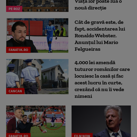
Viața lor poate lua o
nouă direcție
PE ROZ
Cât de gravă este, de
fapt, accidentarea lui
Ronaldo Webster.
Anunțul lui Mario
Felgueiras
FANATIK.RO
4.000 lei amendă
tuturor românilor care
locuiesc la casă și fac
acest lucru în curte,
crezând că nu îi vede
CANCAN
nimeni
FANATIK.RO
FILM NOW