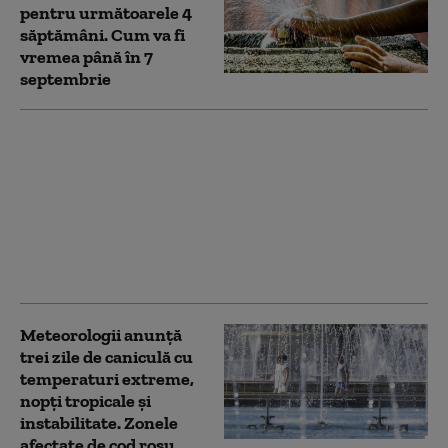
pentru următoarele 4
săptămâni. Cum va fi
vremea până în 7
septembrie
HARTĂ Alerte de
vreme extremă.
Meteorologii au
prelungit Codul roșu
de caniculă și anunță
ploi și vijelii în mare
parte a țării
Meteorologii anunță
trei zile de caniculă cu
temperaturi extreme,
nopţi tropicale şi
instabilitate. Zonele
afectate de cod roșu