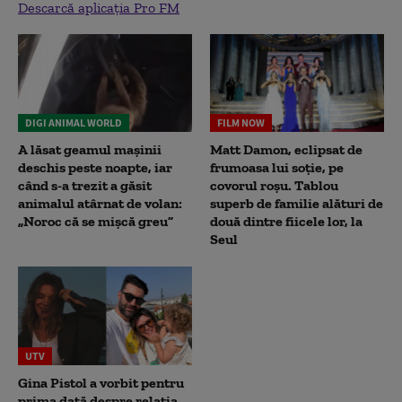
Descarcă aplicația Pro FM
DIGI ANIMAL WORLD
FILM NOW
A lăsat geamul mașinii
Matt Damon, eclipsat de
deschis peste noapte, iar
frumoasa lui soție, pe
când s-a trezit a găsit
covorul roșu. Tablou
animalul atârnat de volan:
superb de familie alături de
„Noroc că se mișcă greu”
două dintre fiicele lor, la
Seul
UTV
Gina Pistol a vorbit pentru
prima dată despre relația