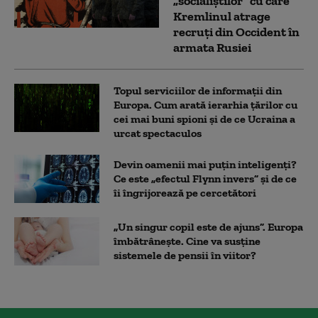
„socialiștilor” cu care
Kremlinul atrage
recruți din Occident în
armata Rusiei
Topul serviciilor de informații din
Europa. Cum arată ierarhia țărilor cu
cei mai buni spioni și de ce Ucraina a
urcat spectaculos
Devin oamenii mai puțin inteligenți?
Ce este „efectul Flynn invers” și de ce
îi îngrijorează pe cercetători
„Un singur copil este de ajuns”. Europa
îmbătrânește. Cine va susține
sistemele de pensii în viitor?