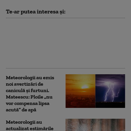
Te-ar putea interesa și:
Ziua extremelor
meteorologice:
caniculă în sud, vijelii
în vestul și centrul
țării. ANM a emis trei
coduri galbene HARTĂ
Meteorologii au emis
noi avertizări de
caniculă și furtuni.
Mateescu: Ploile „nu
vor compensa lipsa
acută” de apă
Meteorologii au
actualizat estimările