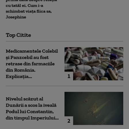
cu tatăl ei. Cum i-a
schimbat viața fiica sa,
Josephine
Top Citite
Medicamentele Colebil
și Panzcebil au fost
retrase din farmaciile
din România.
1
Explicația...
Nivelul scăzut al
Dunării a scos la iveală
Podul lui Constantin,
din timpul Imperiului...
2