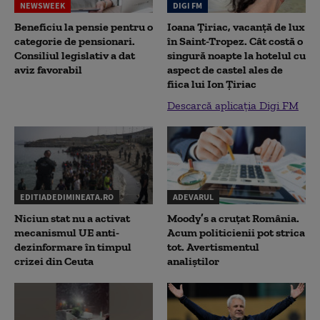
NEWSWEEK
DIGI FM
Beneficiu la pensie pentru o
Ioana Țiriac, vacanță de lux
categorie de pensionari.
în Saint-Tropez. Cât costă o
Consiliul legislativ a dat
singură noapte la hotelul cu
aviz favorabil
aspect de castel ales de
fiica lui Ion Țiriac
Descarcă aplicația Digi FM
EDITIADEDIMINEATA.RO
ADEVARUL
Niciun stat nu a activat
Moody’s a cruțat România.
mecanismul UE anti-
Acum politicienii pot strica
dezinformare în timpul
tot. Avertismentul
crizei din Ceuta
analiștilor