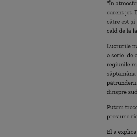
"În atmosfe
curent jet. 
către est și
cald de la l
Lucrurile n
o serie de 
regiunile m
săptămâna t
pătrunderii
dinspre sud
Putem trece
presiune ri
El a explic