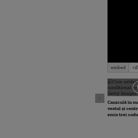
0
embed
seconds
of
0
seconds
Volu
90%
Caniculă în sud
vestul și cent
emis trei cod