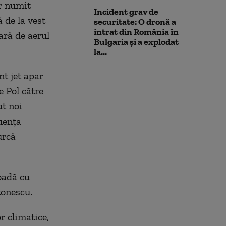
er numit
Incident grav de
 de la vest
securitate: O dronă a
intrat din România în
ară de aerul
Bulgaria şi a explodat
la...
nt jet apar
e Pol către
ut noi
uența
urcă
ioadă cu
tonescu.
r climatice,