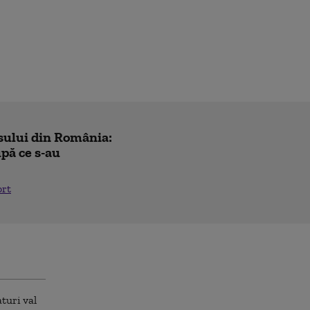
sului din România:
pă ce s-au
ort