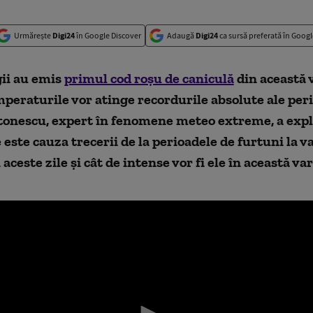
Urmărește
Digi24
în Google Discover
Adaugă
Digi24
ca sursă preferată în Googl
ii au emis
primul cod roșu de caniculă
din această v
peraturile vor atinge recordurile absolute ale peri
onescu, expert în fenomene meteo extreme, a expli
 este cauza trecerii de la perioadele de furtuni la va
aceste zile și cât de intense vor fi ele în această var