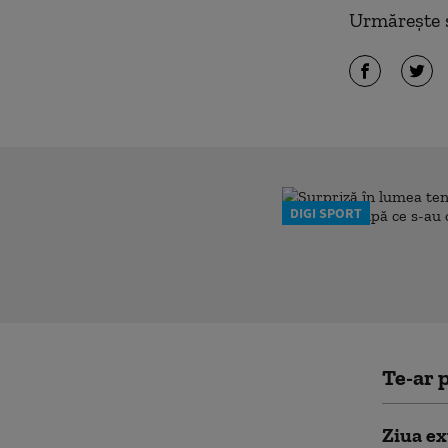
Urmărește ș
DIGI SPORT
Te-ar p
Ziua e