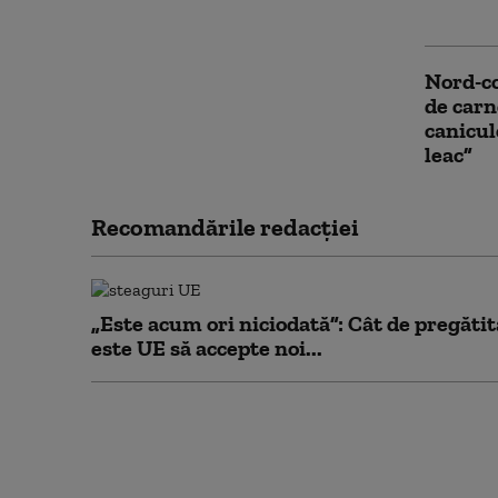
Mateesc
Nord-co
de carn
canicule
leac”
Recomandările redacţiei
„Este acum ori niciodată”: Cât de pregătit
este UE să accepte noi...