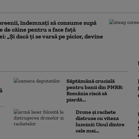
u: Ploile „nu vor compensa lipsa acută” de apă
reenii, îndemnaţi să consume supă
e de câine pentru a face față
i: „Și dacă ţi se varsă pe picior, devine
Săptămână crucială
pentru banii din PNRR:
ă
România riscă să
piardă...
Drone și rachete
distruse cu viteza
luminii: Unul dintre
cele mai...