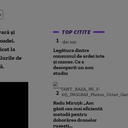
e
TOP CITITE
ară și
1
oadei.
cat la
Legătura dintre
consumul de ardei iute
lurile de
și cancer. Ce a
ă.
descoperit un nou
studiu
2
Radu Miruță: „Am
găsit cea mai eficientă
metodă pentru
doborârea dronelor
rusești...