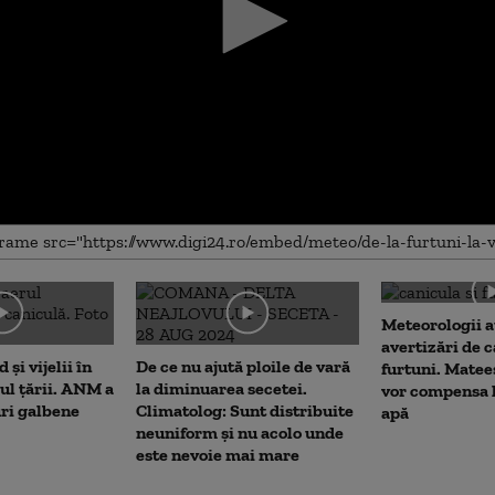
me
Meteorologii a
avertizări de c
 și vijelii în
De ce nu ajută ploile de vară
furtuni. Matee
rul țării. ANM a
la diminuarea secetei.
vor compensa l
uri galbene
Climatolog: Sunt distribuite
apă
neuniform și nu acolo unde
este nevoie mai mare