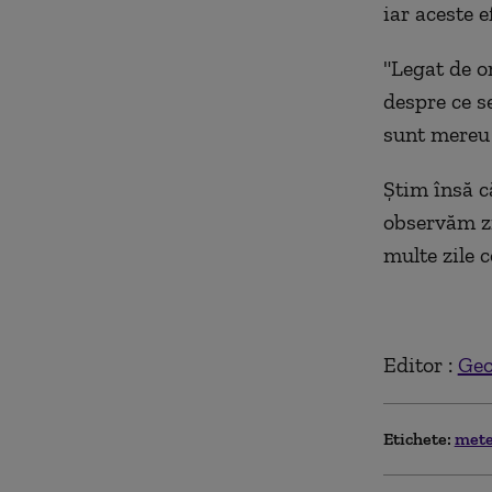
iar aceste e
"Legat de o
despre ce s
sunt mereu 
Știm însă c
observăm zi
multe zile 
Editor :
Geo
Etichete:
met