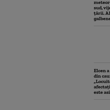
meteoro
sud, vij
țării. 
galben
De ce n
diminua
Climato
neunifo
este n
Elcen a
din cau
„Locuit
afectaț
este as
Meteoro