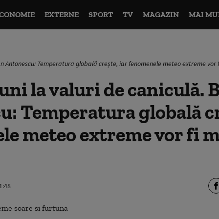
CONOMIE
EXTERNE
SPORT
TV
MAGAZIN
MAI MU
gdan Antonescu: Temperatura globală crește, iar fenomenele meteo extreme vor f
tuni la valuri de caniculă.
: Temperatura globală cr
le meteo extreme vor fi m
1:48