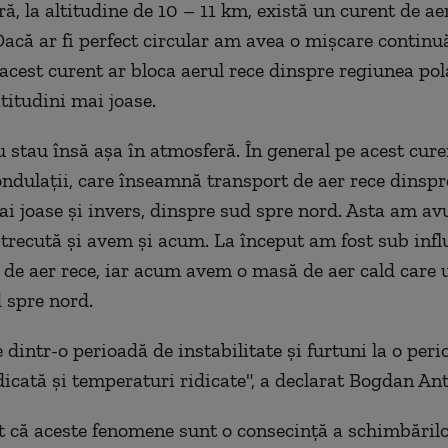
ră, la altitudine de 10 – 11 km, există un curent de a
Dacă ar fi perfect circular am avea o mișcare continuă
 acest curent ar bloca aerul rece dinspre regiunea pol
atitudini mai joase.
u stau însă așa în atmosferă. În general pe acest cure
ondulații, care înseamnă transport de aer rece dinspr
ai joase și invers, dinspre sud spre nord. Asta am av
recută și avem și acum. La început am fost sub infl
 de aer rece, iar acum avem o masă de aer cald care 
 spre nord.
 dintr-o perioadă de instabilitate și furtuni la o per
dicată și temperaturi ridicate", a declarat Bogdan An
at că aceste fenomene sunt o consecință a schimbărilo