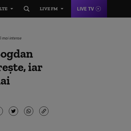
LIVE TV
LTE
LIVE FM
i mai intense
 Bogdan
ește, iar
ai