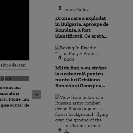
3
Drona care a explodat
în Bulgaria, aproape de
România, a fost
identificată. Ce arată...
4
Mii de fani s-au strâns
la o catedrală pentru
nunta lui Cristiano
Ronaldo şi Georgina...
u emis noi
România, sub un val intens
Canicula se ext
aniculă și
de căldură. Cod roșu de
România. Cod p
scu: Ploile „nu
temperaturi extreme, cu
șase județe și 
ipsa acută” de
maxime de până la 41 de
până la 41°C. 
grade
posibil să emit
roșu”
5