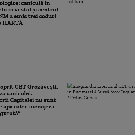
logice: caniculă în
elii în vestul și centrul
ANM a emis trei coduri
e HARTĂ
u ajută ploile de vară la
rea secetei.
log: Sunt distribuite
rm și nu acolo unde
evoie mai mare
 oprit CET Grozăveşti,
za caniculei.
orii Capitalei nu sunt
i: apa caldă menajeră
igurată”
logii au emis noi avertizări de caniculă și furtuni.