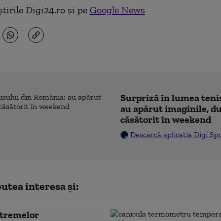
tirile Digi24.ro și pe
Google News
Surpriză în lumea teni
au apărut imaginile, du
căsătorit în weekend
Descarcă aplicația Digi Sp
utea interesa și:
xtremelor