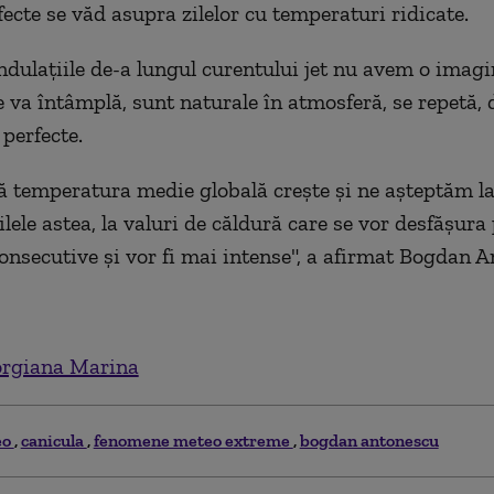
fecte se văd asupra zilelor cu temperaturi ridicate.
ndulațiile de-a lungul curentului jet nu avem o imagi
e va întâmplă, sunt naturale în atmosferă, se repetă, 
perfecte.
ă temperatura medie globală crește și ne așteptăm la
lele astea, la valuri de căldură care se vor desfășura
consecutive și vor fi mai intense", a afirmat Bogdan 
rgiana Marina
eo
canicula
fenomene meteo extreme
bogdan antonescu