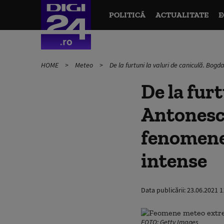
POLITICĂ
ACTUALITATE
E
HOME
Meteo
De la furtuni la valuri de caniculă. Bo
De la fur
Antonescu
fenomene
intense
Data publicării:
23.06.2021 1
FOTO: Getty Images