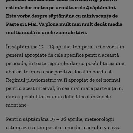
estimărilor meteo pe următoarele 4 săptămâni.
Este vorba despre săptămâna cu minivacanța de
Paște și 1 Mai.
Va ploua mult
mai mult decât media
multianuală în unele zone ale țării.
În s
ăptămâna 12 – 19 aprilie,
temperaturile
vor fi în
general apropiate de cele specifice pentru această
perioadă, în toate regiunile, dar cu posibilitatea unei
abateri termice ușor pozitive, local în nord-est.
Regimul pluviometric va fi apropiat de cel normal
pentru acest interval, în cea mai mare parte a țării,
dar cu posibilitatea unui deficit local în zonele
montane.
Pentru s
ăptămâna 19 – 26 aprilie,
meteorologii
estimează că t
emperatura medie a aerului va avea