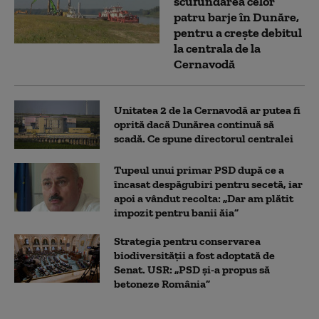
scufundarea celor
patru barje în Dunăre,
pentru a crește debitul
la centrala de la
Cernavodă
Unitatea 2 de la Cernavodă ar putea fi
oprită dacă Dunărea continuă să
scadă. Ce spune directorul centralei
Tupeul unui primar PSD după ce a
încasat despăgubiri pentru secetă, iar
apoi a vândut recolta: „Dar am plătit
impozit pentru banii ăia”
Strategia pentru conservarea
biodiversității a fost adoptată de
Senat. USR: „PSD și-a propus să
betoneze România”