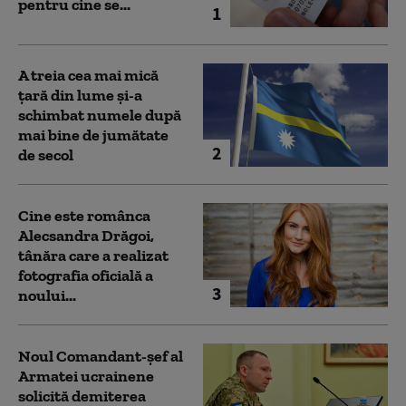
pentru cine se...
1
A treia cea mai mică
țară din lume și-a
schimbat numele după
mai bine de jumătate
2
de secol
Cine este românca
Alecsandra Drăgoi,
tânăra care a realizat
fotografia oficială a
3
noului...
Noul Comandant-șef al
Armatei ucrainene
solicită demiterea