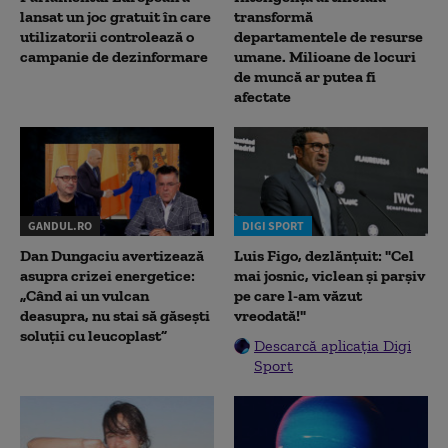
lansat un joc gratuit în care
transformă
utilizatorii controlează o
departamentele de resurse
campanie de dezinformare
umane. Milioane de locuri
de muncă ar putea fi
afectate
GANDUL.RO
DIGI SPORT
Dan Dungaciu avertizează
Luis Figo, dezlănțuit: "Cel
asupra crizei energetice:
mai josnic, viclean și parșiv
„Când ai un vulcan
pe care l-am văzut
deasupra, nu stai să găsești
vreodată!"
soluții cu leucoplast”
Descarcă aplicația Digi
Sport