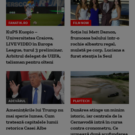
FANATIK.RO
FILM NOW
KuPS Kuopio –
Soția lui Matt Damon,
Universitatea Craiova,
frumoasa balului într-o
LIVE VIDEO în Europa
rochie albastru regal,
League, turul 3 preliminar.
mulată pe corp. Luciana a
Arbitrul delegat de UEFA,
furat atenția la Seul
talisman pentru olteni
ADEVĂRUL
PLAYTECH
Amenințările lui Trump nu
Dunărea atinge un minim
mai sperie lumea. Cum
istoric, iar centrala de la
tratează capitalele lumii
Cernavodă intră în cursa
retorica Casei Albe
contra cronometru. Ce
urmează după scufundarea