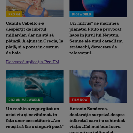
PRO FM
DIGI WORLD
Camila Cabello s-a
Un „intrus” de mărimea
despărțit de iubitul
planetei Pluto a provocat
miliardar, dar nu stă să
haos în jurul lui Neptun.
plângă. A ajuns în Grecia, la
Semne ale unui cataclism
plajă, și a pozat în costum
străvechi, detectate de
de baie
telescopul...
Descarcă aplicația Pro FM
DIGI ANIMAL WORLD
FILM NOW
Un rechin a regurgitat un
Antonio Banderas,
arici viu și nevătămat, în
declarație surpriză despre
fața unor cercetători: „Am
infarctul care i-a schimbat
reușit să fac o singură poză”
viața: „Cel mai bun lucru
care mi s-a întâmplat