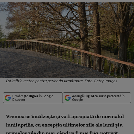
Estimărle meteo pentru perioada următoare. Foto: Getty Images
Urmărește
Digi24
în Google
Adaugă
Digi24
ca sursă preferată în
Discover
Google
Vremea se încălzește și va fi apropiată de normalul
lunii aprilie, cu excepția ultimelor zile ale lunii și a
primelor zile din mai,
când va fi mai frig,
potrivit