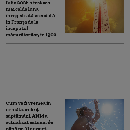
Iulie 2026 a fost cea
mai caldă lună
înregistrată vreodată
în Franța de la
începutul
măsurătorilor, în 1900
Căldură extremă în
România: Alerte Cod
roşu de caniculă în mai
multe judeţe. Zonele
unde sunt așteptate
ploi
Cum va fi vremea în
următoarele 4
săptămâni. ANM a
actualizat estimările
până pe 31 august