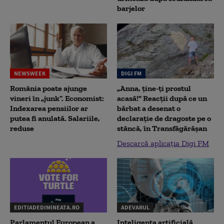
barjelor
NEWSWEEK
DIGI FM
România poate ajunge
„Anna, ţine-ţi prostul
vineri în „junk”. Economist:
acasă!" Reacţii după ce un
Indexarea pensiilor ar
bărbat a desenat o
putea fi anulată. Salariile,
declaraţie de dragoste pe o
reduse
stâncă, în Transfăgărăşan
Descarcă aplicația Digi FM
EDITIADEDIMINEATA.RO
ADEVARUL
Parlamentul European a
Inteligența artificială