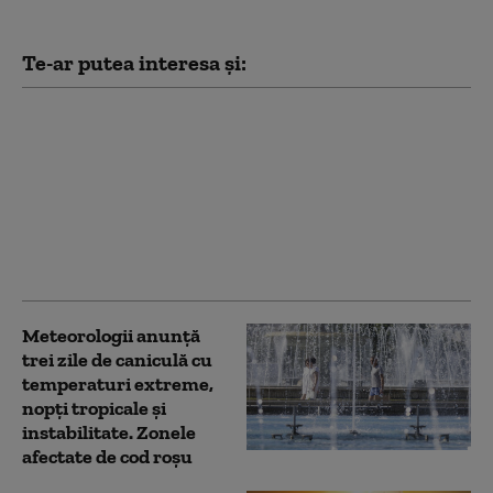
Te-ar putea interesa și:
HARTĂ Alerte de
vreme extremă.
Meteorologii au
prelungit Codul roșu
de caniculă și anunță
ploi și vijelii în mare
parte a țării
Meteorologii anunță
trei zile de caniculă cu
temperaturi extreme,
nopţi tropicale şi
instabilitate. Zonele
afectate de cod roșu