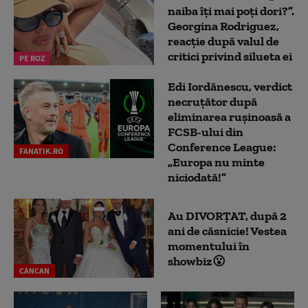
naiba îți mai poți dori?”.
Georgina Rodriguez,
reacție după valul de
critici privind silueta ei
PE ROZ
Edi Iordănescu, verdict
necruțător după
eliminarea rușinoasă a
FCSB-ului din
Conference League:
FANATIK.RO
„Europa nu minte
niciodată!”
Au DIVORȚAT, după 2
ani de căsnicie! Vestea
momentului în
showbiz😮
CANCAN