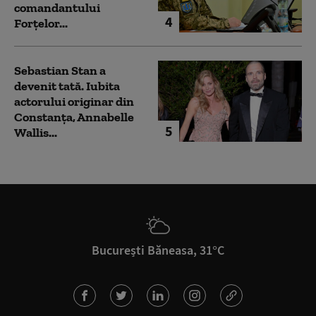
comandantului
4
Forțelor...
Sebastian Stan a
devenit tată. Iubita
actorului originar din
Constanța, Annabelle
5
Wallis...
București Băneasa, 31°C