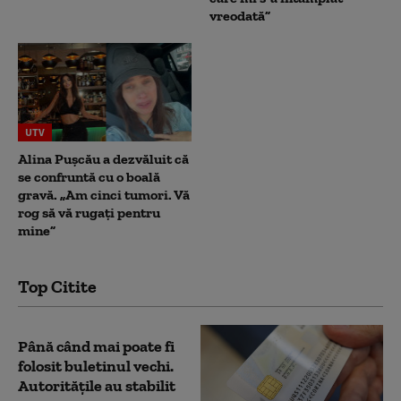
vreodată”
UTV
Alina Pușcău a dezvăluit că
se confruntă cu o boală
gravă. „Am cinci tumori. Vă
rog să vă rugați pentru
mine”
Top Citite
Până când mai poate fi
folosit buletinul vechi.
Autoritățile au stabilit