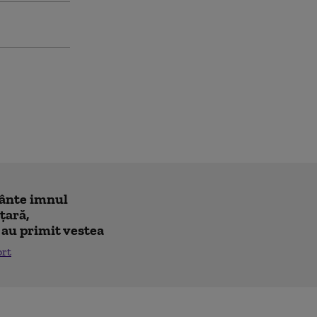
cânte imnul
 ţară,
 au primit vestea
ort