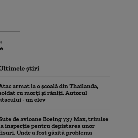
a
te
Ultimele știri
Atac armat la o şcoală din Thailanda,
soldat cu morţi şi răniţi. Autorul
atacului - un elev
Sute de avioane Boeing 737 Max, trimise
la inspecție pentru depistarea unor
fisuri. Unde a fost găsită problema