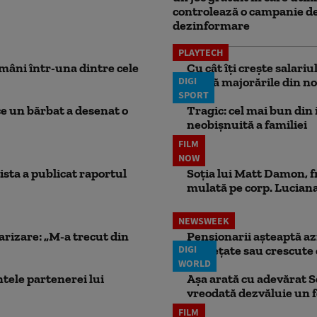
controlează o campanie d
dezinformare
PLAYTECH
mâni într-una dintre cele
Cu cât îți crește salari
DIGI
aplică majorările din no
SPORT
ce un bărbat a desenat o
Tragic: cel mai bun din i
neobișnuită a familiei
FILM
NOW
ista a publicat raportul
Soția lui Matt Damon, f
mulată pe corp. Luciana 
NEWSWEEK
larizare: „M-a trecut din
Pensionarii așteaptă azi
DIGI
înghețate sau crescute 
WORLD
ele partenerei lui
Așa arată cu adevărat S
vreodată dezvăluie un
FILM