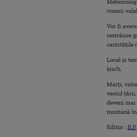
Meteorologi
vremii vala
Vor fi avers
restrânse g
cantităţile 
Local şi tem
km/h.
Marţi, valo
vestul ţării
deveni mai 
montană înal
Editor :
B.P.