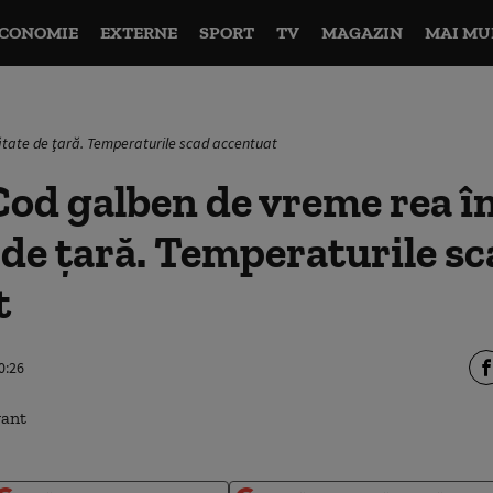
CONOMIE
EXTERNE
SPORT
TV
MAGAZIN
MAI MU
tate de ţară. Temperaturile scad accentuat
od galben de vreme rea î
de ţară. Temperaturile sc
t
0:26