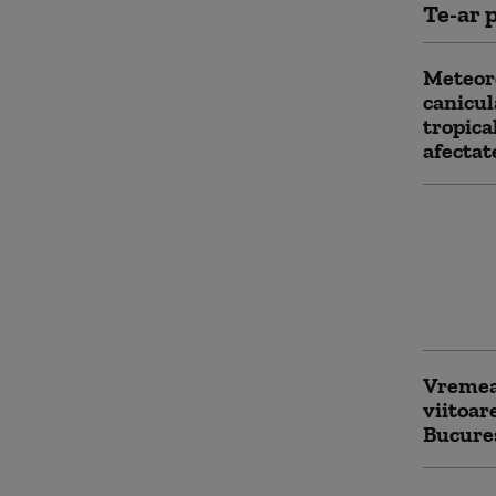
Te-ar p
Meteoro
canicul
tropica
afectat
Canicul
extreme
zile se
38 de g
ANM
Vremea
viitoar
Bucureș