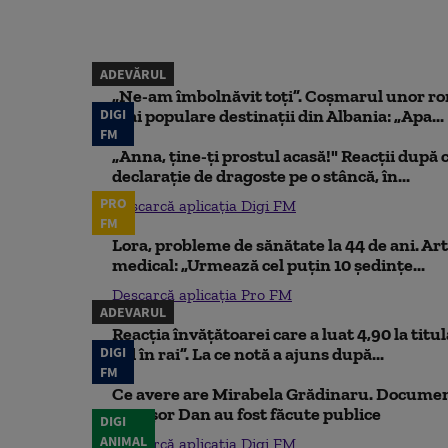
ADEVĂRUL
„Ne-am îmbolnăvit toți”. Coșmarul unor ro
DIGI
mai populare destinații din Albania: „Apa...
FM
„Anna, ţine-ţi prostul acasă!" Reacţii după 
declaraţie de dragoste pe o stâncă, în...
PRO
Descarcă aplicația Digi FM
FM
Lora, probleme de sănătate la 44 de ani. Art
medical: „Urmează cel puțin 10 ședințe...
Descarcă aplicația Pro FM
ADEVARUL
Reacția învățătoarei care a luat 4,90 la titu
DIGI
iad în rai”. La ce notă a ajuns după...
FM
Ce avere are Mirabela Grădinaru. Document
Nicușor Dan au fost făcute publice
DIGI
ANIMAL
Descarcă aplicația Digi FM