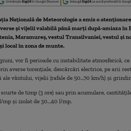
Urmărește
Digi24
în Google Discover
Adaugă
Digi24
ca sursă preferată în Googl
ţia Naţională de Meteorologie a emis o atenţionar
verse şi vijelii valabilă până marţi după-amiaza în 
tenia, Maramureş, vestul Transilvaniei, vestul şi n
i local în zona de munte.
giuni, vor fi perioade cu instabilitate atmosferică, ce
in averse torenţiale, descărcări electrice, pe arii res
i ale vântului, vijelii (rafale de 50...70 km/h) şi grindi
 scurte de timp (3 ore) sau prin acumulare, cantităţil
5 l/mp şi izolat de 30...40 l/mp.