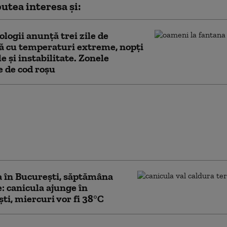
utea interesa și:
logii anunță trei zile de
ă cu temperaturi extreme, nopţi
le şi instabilitate. Zonele
e de cod roșu
ă şi temperaturi
 în Bucureşti. În ce
 vor înregistra până la
rade. Prognoză specială
 în București, săptămâna
e: canicula ajunge în
ti, miercuri vor fi 38°C