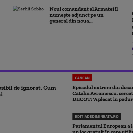
Noul comandant al Armatei îl
numește adjunct pe un
general din noua...
CANCAN
sibil de ignorat. Cum
Episodul extrem din dosar
Cătălin Avramescu, cercet
ni
DIICOT: 'A plecat în pădur
EDITIADEDIMINEATA.RO
Parlamentul European a l
un joc gratuit în care utili