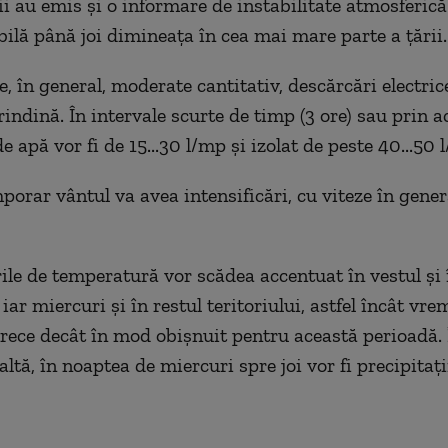
i au emis şi o informare de instabilitate atmosferică 
bilă până joi dimineaţa în cea mai mare parte a ţării.
e, în general, moderate cantitativ, descărcări electrice
rindină. În intervale scurte de timp (3 ore) sau prin 
de apă vor fi de 15...30 l/mp şi izolat de peste 40...50 
porar vântul va avea intensificări, cu viteze în gener
rile de temperatură vor scădea accentuat în vestul şi 
, iar miercuri şi în restul teritoriului, astfel încât vr
rece decât în mod obişnuit pentru această perioadă. 
tă, în noaptea de miercuri spre joi vor fi precipitaţi