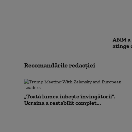
Progno
prelung
marţi, d
mai ca
ANM a a
atinge 
Recomandările redacţiei
„Toată lumea iubește învingătorii”.
Ucraina a restabilit complet...