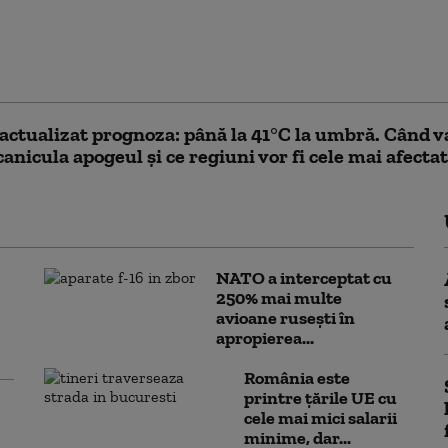
za meteo actualizată: ANM a
it codul roşu de caniculă până
ar miercuri și joi se anunță a fi cele
lduroase
ctualizat prognoza: până la 41°C la umbră. Când v
canicula apogeul și ce regiuni vor fi cele mai afecta
NATO a interceptat cu
250% mai multe
avioane rusești în
apropierea...
România este
printre țările UE cu
cele mai mici salarii
minime, dar...