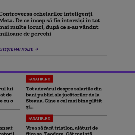
Controversa ochelarilor inteligenți
Meta. De ce încep să fie interziși în tot
mai multe locuri, după ce s-au vândut
milioane de perechi
CITEȘTE MAI MULTE
FANATIK.RO
ul lui
Tot adevărul despre salariile din
at de
bani publici ale jucătorilor de la
e cu o
Steaua. Cine e cel mai bine plătit
și...
FANATIK.RO
ansat
Vrea să facă triatlon, alături de
zatorii
fiica sa, Teodora. Cât mai stă