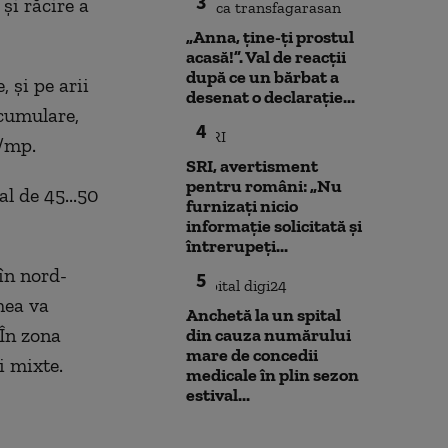
3
şi răcire a
„Anna, ţine-ţi prostul
acasă!”. Val de reacții
după ce un bărbat a
, şi pe arii
desenat o declarație...
acumulare,
4
l/mp.
SRI, avertisment
pentru români: „Nu
al de 45...50
furnizați nicio
informație solicitată și
întrerupeți...
în nord-
5
emea va
Anchetă la un spital
În zona
din cauza numărului
mare de concedii
i mixte.
medicale în plin sezon
estival...