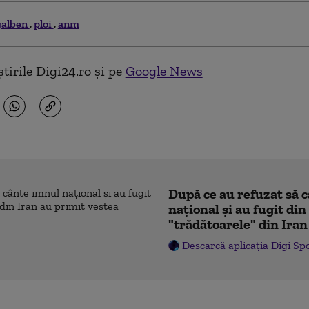
galben
ploi
anm
tirile Digi24.ro și pe
Google News
După ce au refuzat să 
naţional şi au fugit din
"trădătoarele" din Iran
Descarcă aplicația Digi Sp