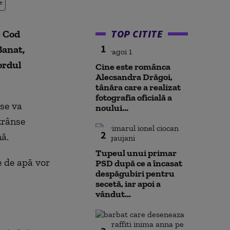
e
TOP CITITE
e Cod
1
Banat,
ordul
Cine este românca
Alecsandra Drăgoi,
tânăra care a realizat
fotografia oficială a
 se va
noului...
trânse
2
nă.
Tupeul unui primar
e de apă vor
PSD după ce a încasat
despăgubiri pentru
secetă, iar apoi a
vândut...