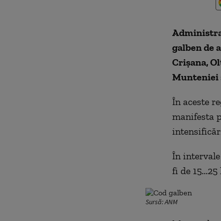
Administra
galben de a
Crişana, Ol
Munteniei ş
În aceste re
manifesta pr
intensificăr
În intervale
fi de 15...2
Sursă: ANM