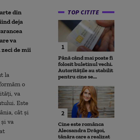
TOP CITITE
arte din
iind deja
garancea
care va
1
 zeci de mii
Până când mai poate fi
folosit buletinul vechi.
Autoritățile au stabilit
t la
pentru cine se...
nsformăm o
tăţi, va
tului. Este
ânia, cât şi
2
şi va
Cine este românca
Alecsandra Drăgoi,
at
tânăra care a realizat