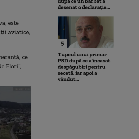
după ce un bărbat a
desenat o declarație...
va, este
ii aviatice,
5
Tupeul unui primar
nerantă, ce
PSD după ce a încasat
e Flori”,
despăgubiri pentru
secetă, iar apoi a
vândut...