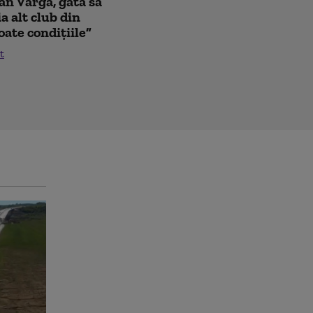
oan Varga, gata să
a alt club din
oate condițiile”
t