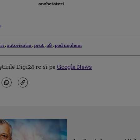
anchetatori
.
ari
autorizatie
prut
a8
pod ungheni
tirile Digi24.ro și pe
Google News