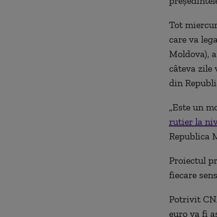
preşedintele
Tot miercur
care va leg
Moldova), a
câteva zile 
din Republ
„Este un mo
rutier la ni
Republica M
Proiectul p
fiecare sens
Potrivit CN
euro va fi 