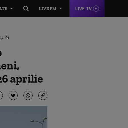
LIVE TV
LTE
LIVE FM
prilie
e
eni,
26 aprilie