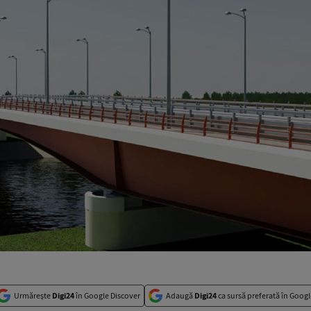
Urmărește
Digi24
în Google Discover
Adaugă
Digi24
ca sursă preferată în Googl