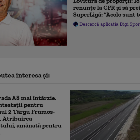
Lovitură de proporții: I
renunțe la CFR și să prei
SuperLigă: ”Acolo sunt t
Descarcă aplicația Digi Spor
utea interesa și:
ada A8 mai întârzie.
ntestații pentru
nul 2 Târgu Frumos-
. Atribuirea
tului, amânată pentru
ă