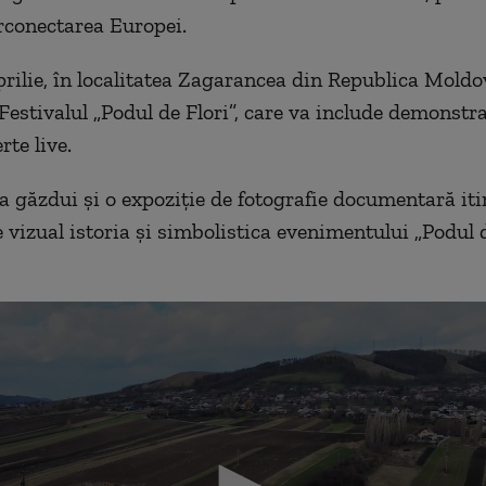
rconectarea Europei.
prilie, în localitatea Zagarancea din Republica Moldo
estivalul „Podul de Flori”, care va include demonstraţ
rte live.
va găzdui şi o expoziţie de fotografie documentară iti
 vizual istoria şi simbolistica evenimentului „Podul d