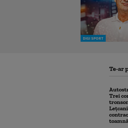
DIGI SPORT
Te-ar p
Autostr
Trei co
tronso
Leţcani
contrac
toamn