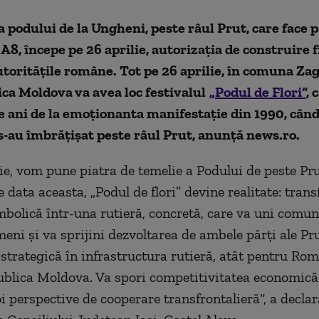
 podului de la Ungheni, peste râul Prut, care face p
A8, începe pe 26 aprilie, autorizaţia de construire f
torităţile române. Tot pe 26 aprilie, în comuna Za
ca Moldova va avea loc festivalul
„Podul de Flori“
, 
 ani de la emoţionanta manifestaţie din 1990, când
-au îmbrăţişat peste râul Prut, anunță news.ro.
lie, vom pune piatra de temelie a Podului de peste Pru
 data aceasta, „Podul de flori” devine realitate: tra
mbolică într-una rutieră, concretă, care va uni comuni
eni şi va sprijini dezvoltarea de ambele părţi ale Pru
 strategică în infrastructura rutieră, atât pentru Rom
blica Moldova. Va spori competitivitatea economică 
i perspective de cooperare transfrontalieră“, a declar