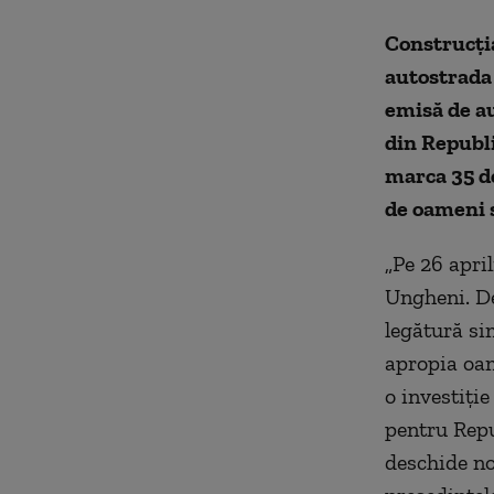
Construcţia
autostrada 
emisă de au
din Republi
marca 35 de
de oameni s
„Pe 26 apri
Ungheni. De
legătură si
apropia oam
o investiţie
pentru Repu
deschide no