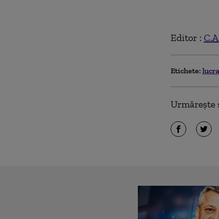
Editor :
C.A
Etichete:
lucr
Urmărește ș