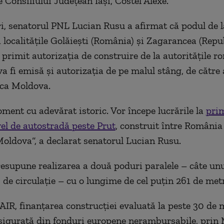
 Consiliului Judeţean Iaşi, Costel Alexe.
i, senatorul PNL Lucian Rusu a afirmat că podul de 
a localităţile Golăieşti (România) şi Zagarancea (Repu
 primit autorizaţia de construire de la autorităţile ro
va fi emisă şi autorizaţia de pe malul stâng, de către 
ica Moldova.
ment cu adevărat istoric. Vor începe lucrările la
pri
vel de autostradă peste Prut
, construit între România 
oldova“, a declarat senatorul Lucian Rusu.
resupune realizarea a două poduri paralele – câte un
 de circulaţie – cu o lungime de cel puţin 261 de metr
AIR, finanţarea construcţiei evaluată la peste 30 de 
asigurată din fonduri europene nerambursabile, pri