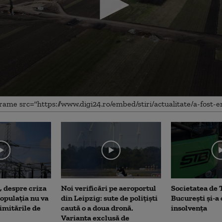
, despre criza
Noi verificări pe aeroportul
Societatea de 
opulația nu va
din Leipzig: sute de polițiști
București și-a
limitările de
caută o a doua dronă.
insolvența
Varianta exclusă de