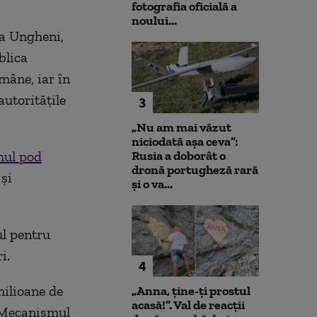
fotografia oficială a
noului...
la Ungheni,
blica
mâne, iar în
autorităţile
3
„Nu am mai văzut
niciodată așa ceva”:
mul pod
Rusia a doborât o
dronă portugheză rară
şi
și o va...
ul pentru
i.
4
milioane de
„Anna, ţine-ţi prostul
acasă!”. Val de reacții
n Mecanismul