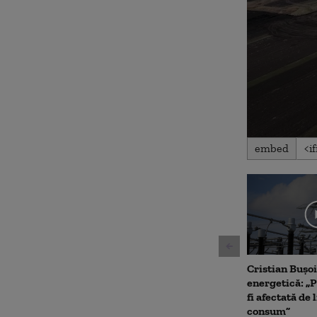
0
embed
seconds
of
5
minutes,
0
Volume
90%
Cristian Bușoi
energetică: „P
fi afectată de 
consum”