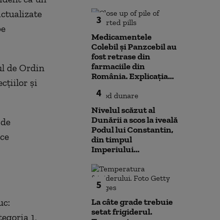
ctualizate
3
pe
Medicamentele
Colebil și Panzcebil au
fost retrase din
farmaciile din
ul de Ordin
România. Explicația...
ţiilor şi
4
Nivelul scăzut al
Dunării a scos la iveală
 de
Podul lui Constantin,
ace
din timpul
Imperiului...
5
uc:
La câte grade trebuie
setat frigiderul.
tegoria 1,