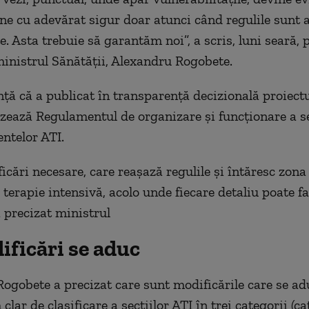
ne cu adevărat sigur doar atunci când regulile sunt a
e. Asta trebuie să garantăm noi”, a scris, luni seară, 
inistrul Sănătăţii, Alexandru Rogobete.
ţă că a publicat în transparenţă decizională proiect
izează Regulamentul de organizare şi funcţionare a sec
ntelor ATI.
icări necesare, care reaşază regulile şi întăresc zona
 terapie intensivă, acolo unde fiecare detaliu poate f
a precizat ministrul
ificări se aduc
ogobete a precizat care sunt modificările care se ad
lar de clasificare a secţiilor ATI în trei categorii (ca