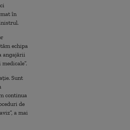
ci
rmat în
nistrul.
or
letăm echipa
a angajării
i medicale”.
aţie. Sunt
m
Vom continua
roceduri de
aviz”, a mai