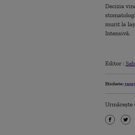
Decizia vine
stomatologi
murit la Iaş
Intensivă.
Editor :
Seb
Etichete:
reor
Urmărește ș