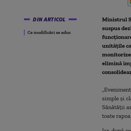
DIN ARTICOL
Ministrul S
suspus dezb
Ce modificări se aduc
funcţionare
unităţile c
monitorize
elimină imp
consolideaz
„Evenimente
simple şi cl
Sănătăţii a
toate rapoa
Iar, după ce