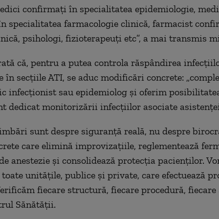
edici confirmaţi în specialitatea epidemiologie, medi
în specialitatea farmacologie clinică, farmacist confi
nică, psihologi, fizioterapeuţi etc”, a mai transmis mi
ată că, pentru a putea controla răspândirea infecţiil
 în secţiile ATI, se aduc modificări concrete: „comp
c infecţionist sau epidemiolog şi oferim posibilitate
t dedicat monitorizării infecţiilor asociate asistenţe
imbări sunt despre siguranţă reală, nu despre birocr
rete care elimină improvizaţiile, reglementează fer
e de anestezie şi consolidează protecţia pacienţilor. 
 toate unităţile, publice şi private, care efectuează p
erificăm fiecare structură, fiecare procedură, fiecare 
rul Sănătăţii.