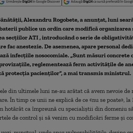
Urmărește
Digi24
în Google Discover
Adaugă
Digi24
ca sursă preferată în Googl
ănătăţii, Alexandru Rogobete, a anunţat, luni seară
aterii publice un ordin care modifică organizarea 
a secţiilor ATI , introducând o serie de obligativită
are fac anestezie. De asemenea, apare personal dedi
ază infecţiile nosocomiale. „Sunt măsuri concrete 
rovizaţiile, reglementează ferm activităţile de ane
ă protecţia pacienţilor”, a mai transmis ministrul.
le din ultimele luni ne-au arătat că avem nevoie de 
are. În timp ce unii ne explică de ce «nu se poate», la
m hotărât ca împreună cu specialiştii din domeniu s
rtele de control şi să venim cu modificări ferme şi co
 vezi, punctual, unde apar vulnerabilităţile, devine e