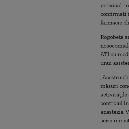
personal: m
confirmaţi 
farmacie cli
Rogobete ar
nosocomiale
ATI cu medi
unui asisten
„Aceste sch
măsuri conc
activităţil
controlul în
anestezie. V
scris minist