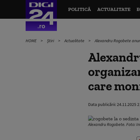
POLITICĂ
ACTUALITATE
E
HOME
Știri
Actualitate
Alexandru Rogobete anunță
Alexandr
organizar
care moni
Data publicării:
24.11.2025 2
Alexandru Rogobete. Foto: I