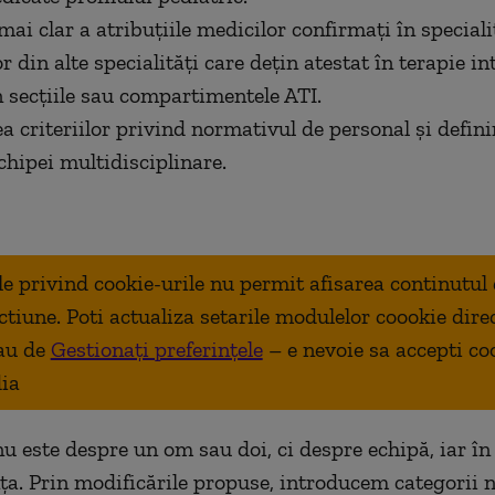
mai clar a atribuţiile medicilor confirmaţi în speciali
r din alte specialităţi care deţin atestat în terapie in
n secţiile sau compartimentele ATI.
ea criteriilor privind normativul de personal şi defini
chipei multidisciplinare.
ale privind cookie-urile nu permit afisarea continutul
ctiune. Poti actualiza setarile modulelor coookie dire
au de
Gestionați preferințele
– e nevoie sa accepti co
ia
u este despre un om sau doi, ci despre echipă, iar în
nţa. Prin modificările propuse, introducem categorii n