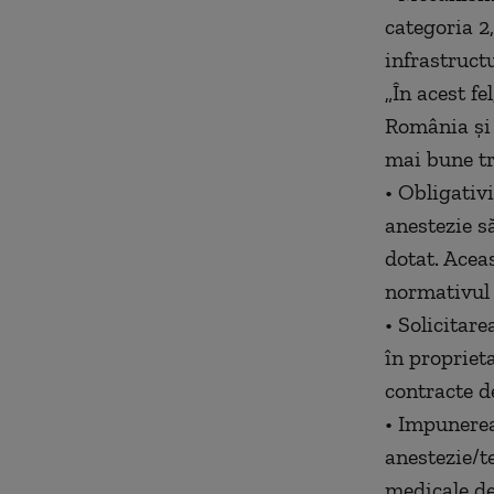
categoria 2,
infrastruct
„În acest fe
România şi 
mai bune tr
• Obligativ
anestezie s
dotat. Acea
normativul 
• Solicitare
în propriet
contracte d
• Impunerea
anestezie/t
medicale de