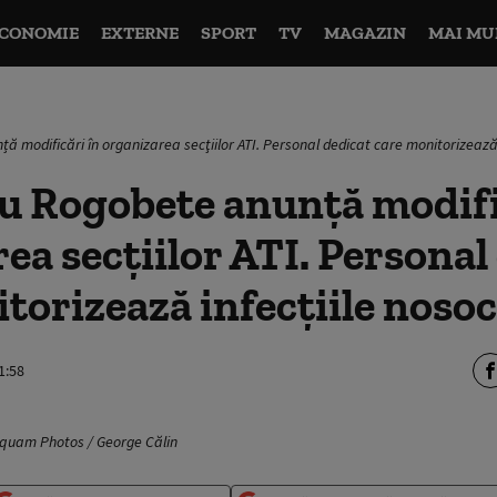
CONOMIE
EXTERNE
SPORT
TV
MAGAZIN
MAI MU
 modificări în organizarea secţiilor ATI. Personal dedicat care monitorizează
u Rogobete anunță modifi
ea secţiilor ATI. Personal
torizează infecţiile noso
1:58
nquam Photos / George Călin