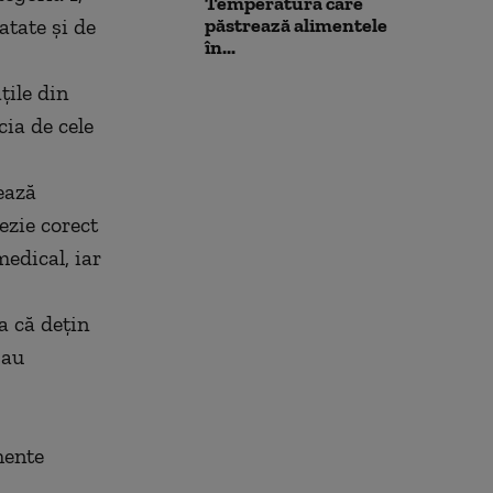
Temperatura care
atate şi de
păstrează alimentele
în...
ţile din
ia de cele
ează
zie corect
edical, iar
a că deţin
 au
mente