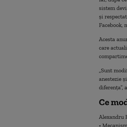
sistem devi
şi respectat
Facebook, m
Acesta anun
care actual
compartime
„Sunt modif
anestezie şi
diferenţa”, 
Ce mod
Alexandru R
• Mecanism c