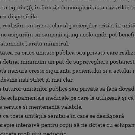
 categoria 3), în funcţie de complexitatea cazurilor tr
ura disponibilă.
l, realizăm un traseu clar al pacienţilor critici în unită
ne asigurăm că oamenii ajung acolo unde pot benefic
atamente”, arată ministrul.
itatea ca orice unitate publică sau privată care realiz
ă deţină minimum un pat de supraveghere postaneste
stă măsură creşte siguranţa pacientului şi a actului m
devine mai strict şi mai clar.
a tuturor unităţilor publice sau private să facă dovad
ate echipamentele medicale pe care le utilizează şi că
e service şi mentenanţă valabile.
 ca toate unităţile sanitare în care se desfăşoară
erapie intensivă pentru copii să fie dotate cu echipa
dicate profilului pediatric.