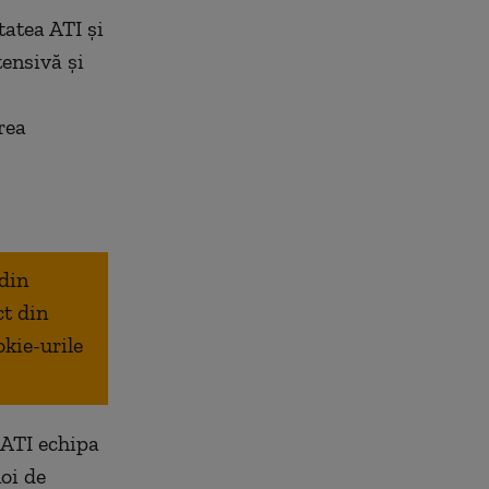
tatea ATI şi
tensivă şi
rea
 din
ct din
okie-urile
 ATI echipa
oi de