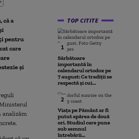
e
TOP CITITE
, că a
şi
ţi pentru
1
cat care
care
Sărbătoare
importantă în
stezie şi
calendarul ortodox pe
7 august: Ce tradiții se
respectă și cui...
reguli
2
 Ministerul
Viața pe Pământ ar fi
ă analizăm
putut apărea de două
ncrete.
ori. Studiul care pune
sub semnul
întrebării...
vident că un