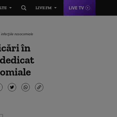
LIVE TV
LTE
LIVE FM
 infecţiile nosocomiale
cări în
 dedicat
comiale