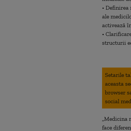
• Definirea 
ale medicilo
activează î
• Clarificar
structurii e
Setarile t
aceasta se
browser s
social med
„Medicina n
face difere