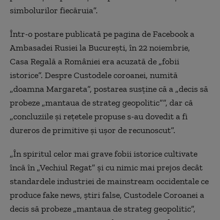
simbolurilor fiecăruia”.
Într-o postare publicată pe pagina de Facebook a
Ambasadei Rusiei la București, în 22 noiembrie,
Casa Regală a României era acuzată de „fobii
istorice”. Despre Custodele coroanei, numită
„doamna Margareta”, postarea susține că a „decis să
probeze „mantaua de strateg geopolitic””, dar că
„concluziile și rețetele propuse s-au dovedit a fi
dureros de primitive și ușor de recunoscut”.
„
În spiritul celor mai grave fobii istorice cultivate
încă în „Vechiul Regat” și cu nimic mai prejos decât
standardele industriei de mainstream occidentale ce
produce fake news, ştiri false, Custodele Coroanei a
decis să probeze „mantaua de strateg geopolitic”,