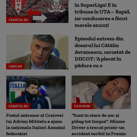
în SuperLiga! E în
tribune la UTA – Rapid,
iar conducerea a făcut
FANATIK.RO
marele anunț!
Episodul extrem din
dosarul lui Cătălin
Avramescu, cercetat de
DIICOT: 'A plecat în
pădure cu o
CANCAN
FANATIK.RO
FILM NOW
Fostul antrenor al Craiovei
"Sunt în stare de șoc și
lui Adrian Mititelu a ajuns
plâng tot timpul". Minnie
la naționala Italiei! Anunțul
Driver a trecut printr-un
federației
accident teribil în Franța: