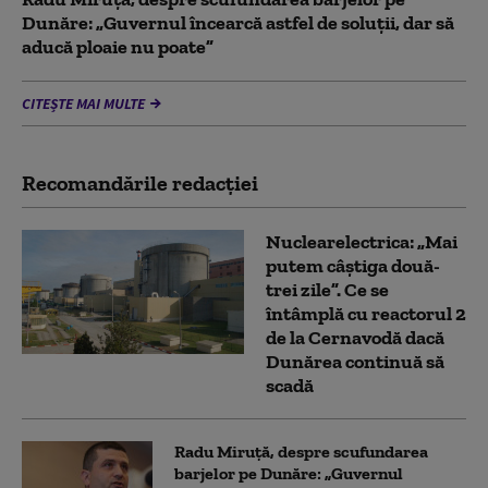
Dunăre: „Guvernul încearcă astfel de soluții, dar să
aducă ploaie nu poate”
CITEȘTE MAI MULTE
Recomandările redacţiei
Nuclearelectrica: „Mai
putem câștiga două-
trei zile”. Ce se
întâmplă cu reactorul 2
de la Cernavodă dacă
Dunărea continuă să
scadă
Radu Miruță, despre scufundarea
barjelor pe Dunăre: „Guvernul