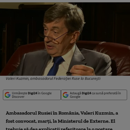
Valeri Kuzmin, ambasadorul Federației Ruse la București
Urmărește
Digi24
în Google
Adaugă
Digi24
ca sursă preferată în
Discover
Google
Ambasadorul Rusiei în România, Valeri Kuzmin, a
fost convocat, marți, la Ministerul
de
Externe.
El
trebuie să dea
explicații
referitoare
la o postare