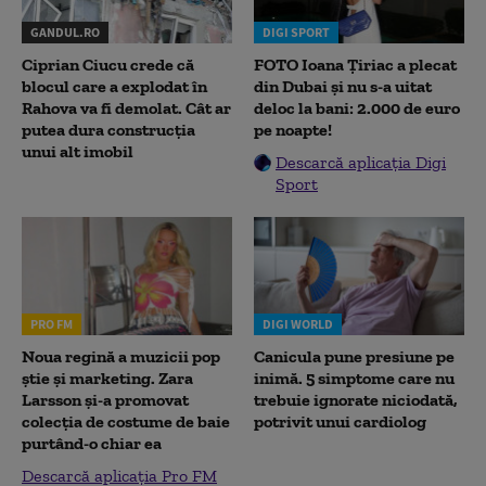
GANDUL.RO
DIGI SPORT
Ciprian Ciucu crede că
FOTO Ioana Țiriac a plecat
blocul care a explodat în
din Dubai și nu s-a uitat
Rahova va fi demolat. Cât ar
deloc la bani: 2.000 de euro
putea dura construcția
pe noapte!
unui alt imobil
Descarcă aplicația Digi
Sport
PRO FM
DIGI WORLD
Noua regină a muzicii pop
Canicula pune presiune pe
știe și marketing. Zara
inimă. 5 simptome care nu
Larsson și-a promovat
trebuie ignorate niciodată,
colecția de costume de baie
potrivit unui cardiolog
purtând-o chiar ea
Descarcă aplicația Pro FM