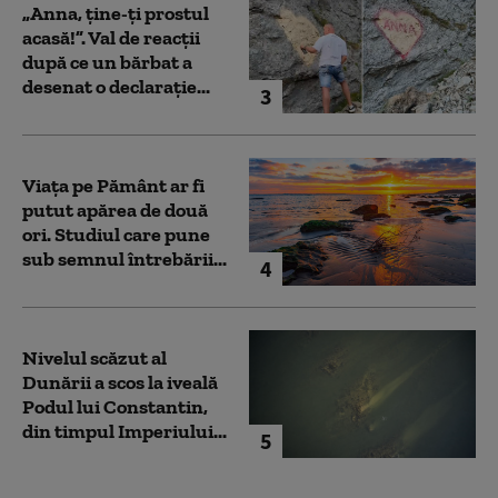
„Anna, ţine-ţi prostul
acasă!”. Val de reacții
după ce un bărbat a
desenat o declarație...
3
Viața pe Pământ ar fi
putut apărea de două
ori. Studiul care pune
sub semnul întrebării...
4
Nivelul scăzut al
Dunării a scos la iveală
Podul lui Constantin,
din timpul Imperiului...
5