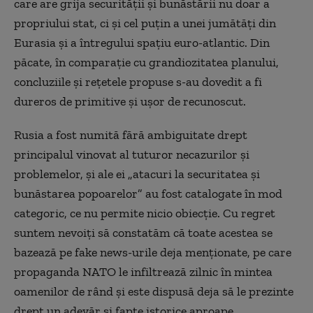
care are grija securității și bunăstării nu doar a
propriului stat, ci și cel puțin a unei jumătăți din
Eurasia și a întregului spațiu euro-atlantic. Din
păcate, în comparație cu grandiozitatea planului,
concluziile și rețetele propuse s-au dovedit a fi
dureros de primitive și ușor de recunoscut.
Rusia a fost numită fără ambiguitate drept
principalul vinovat al tuturor necazurilor și
problemelor, şi ale ei „atacuri la securitatea și
bunăstarea popoarelor” au fost catalogate în mod
categoric, ce nu permite nicio obiecție. Cu regret
suntem nevoiți să constatăm că toate acestea se
bazează pe fake news-urile deja menționate, pe care
propaganda NATO le infiltrează zilnic în mintea
oamenilor de rând și este dispusă deja să le prezinte
drept un adevăr și fapte istorice aproape