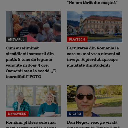
"Ne-am târât din mașină"
ADEVĂRUL
PLAYTECH
Cum au eliminat
Facultatea din România la
cisnădienii samsarii din
care nu mai vrea nimeni să
piață: 8 tone de legume
înveţe. A pierdut aproape
vândute în doar 4 ore.
jumătate din studenţi
Oamenii stau la coadă: „E
incredibil!” FOTO
NEWSWEEK
DIGI FM
Românii plătesc cele mai
Dan Negru, reacție virală
mari contribuții la pensie,
din vacanța în Turcia după