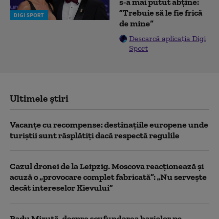
s-a mai putut abține:
”Trebuie să le fie frică
DIGI SPORT
de mine”
Descarcă aplicația Digi
Sport
Ultimele știri
Vacanțe cu recompense: destinațiile europene unde
turiștii sunt răsplătiți dacă respectă regulile
Cazul dronei de la Leipzig. Moscova reacționează și
acuză o „provocare complet fabricată”: „Nu serveşte
decât intereselor Kievului”
Radu Miruță, despre scufundarea barjelor pe