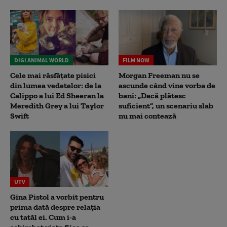
DIGI ANIMAL WORLD
FILM NOW
Cele mai răsfățate pisici
Morgan Freeman nu se
din lumea vedetelor: de la
ascunde când vine vorba de
Calippo a lui Ed Sheeran la
bani: „Dacă plătesc
Meredith Grey a lui Taylor
suficient”, un scenariu slab
Swift
nu mai contează
UTV
Gina Pistol a vorbit pentru
prima dată despre relația
cu tatăl ei. Cum i-a