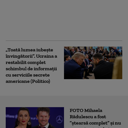
NATO a interceptat cu
250% mai multe
avioane rusești în
apropierea teritoriului
său. Bilanț îngrijorător:
„Cifrele nu mint”
„Toată lumea iubește
învingătorii”. Ucraina a
restabilit complet
schimbul de informații
cu serviciile secrete
americane (Politico)
FOTO Mihaela
Rădulescu a fost
”ștearsă complet” și nu