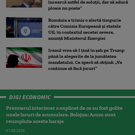
încearcă astfel de soluții, dar să aducă
ploaie nu poate”
România a trimis o alertă timpurie
către Comisia Europeană și statele
UE, în contextul secetei severe,
anunță Ministerul Energiei
Iranul vrea să-l țină în șah pe Trump
până la alegerile de la jumătatea
mandatului. Ce speră să obțină: „Va
continua să facă jocuri”
DIGI ECONOMIC
Premierul interimar a explicat de ce au fost golite
unele lacuri de acumulare. Bolojan: Acum sunt
reumplute aceste baraje
07.08.2026