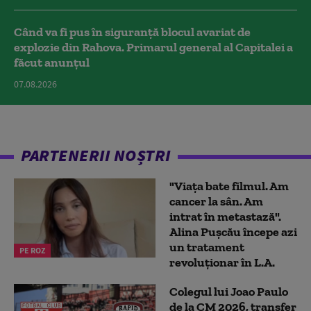
Când va fi pus în siguranță blocul avariat de
explozie din Rahova. Primarul general al Capitalei a
făcut anunțul
07.08.2026
PARTENERII NOȘTRI
"Viața bate filmul. Am
cancer la sân. Am
intrat în metastază".
Alina Pușcău începe azi
un tratament
PE ROZ
revoluționar în L.A.
Colegul lui Joao Paulo
de la CM 2026, transfer