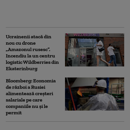
că Putin ar putea ataca
o țară NATO încă din
această toamnă (WSJ)
Ucrainenii atacă din
nou cu drone
„Amazonul rusesc”.
Incendiu la un centru
logistic Wildberries din
Ekaterinburg
Bloomberg: Economia
de război a Rusiei
alimentează creşteri
salariale pe care
companiile nu şi le
permit