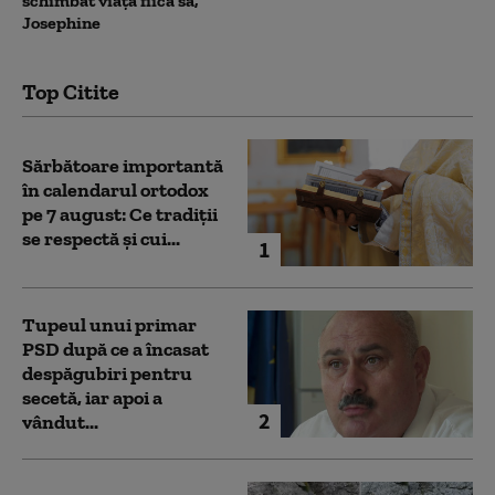
schimbat viața fiica sa,
Josephine
Top Citite
Sărbătoare importantă
în calendarul ortodox
pe 7 august: Ce tradiții
se respectă și cui...
1
Tupeul unui primar
PSD după ce a încasat
despăgubiri pentru
secetă, iar apoi a
2
vândut...