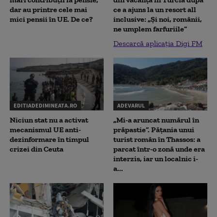
dar au printre cele mai
ce a ajuns la un resort all
mici pensii în UE. De ce?
inclusive: „Și noi, românii,
ne umplem farfuriile”
Descarcă aplicația Digi FM
EDITIADEDIMINEATA.RO
ADEVARUL
Niciun stat nu a activat
„Mi-a aruncat numărul în
mecanismul UE anti-
prăpastie”. Pățania unui
dezinformare în timpul
turist român în Thassos: a
crizei din Ceuta
parcat într-o zonă unde era
interzis, iar un localnic i-
a...