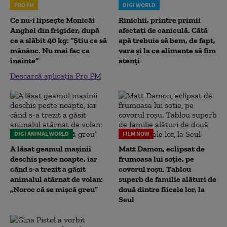
PRO FM
DIGI WORLD
Ce nu-i lipsește Monicăi
Rinichii, printre primii
Anghel din frigider, după
afectați de caniculă. Câtă
ce a slăbit 40 kg: “Știu ce să
apă trebuie să bem, de fapt,
mănânc. Nu mai fac ca
vara și la ce alimente să fim
înainte”
atenți
Descarcă aplicația Pro FM
DIGI ANIMAL WORLD
FILM NOW
A lăsat geamul mașinii
Matt Damon, eclipsat de
deschis peste noapte, iar
frumoasa lui soție, pe
când s-a trezit a găsit
covorul roșu. Tablou
animalul atârnat de volan:
superb de familie alături de
„Noroc că se mișcă greu”
două dintre fiicele lor, la
Seul