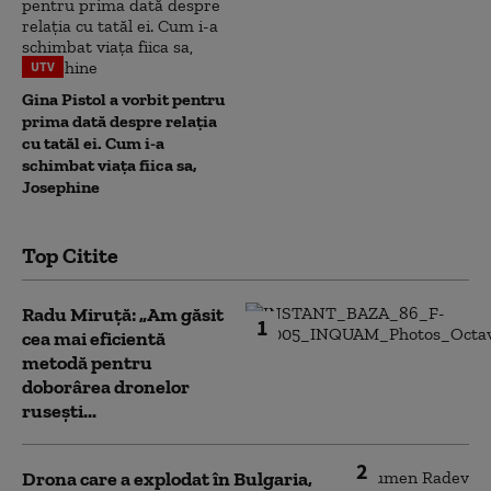
UTV
Gina Pistol a vorbit pentru
prima dată despre relația
cu tatăl ei. Cum i-a
schimbat viața fiica sa,
Josephine
Top Citite
Radu Miruță: „Am găsit
1
cea mai eficientă
metodă pentru
doborârea dronelor
rusești...
2
Drona care a explodat în Bulgaria,