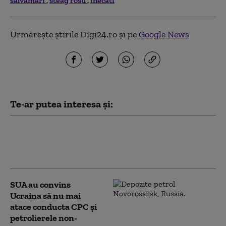
salvamari
steag rosu
inecati
Urmărește știrile Digi24.ro și pe
Google News
Te-ar putea interesa și:
Turcia e forțată să ia măsuri pentru a-și
proteja navele în Marea Neagră. Ce
decizie a luat guvernul de la Ankara
SUA au convins
Ucraina să nu mai
atace conducta CPC şi
petrolierele non-