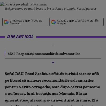
Trei persoane au murit înecate în stațiunea Mamaia. Foto: Agerpres
Urmărește
Digi24
în Google
Adaugă
Digi24
ca sursă preferată în
Discover
Google
DIN ARTICOL
MAI: Respectați recomandările salvamarilor
Șeful DSU, Raed Arafat, a sfătuit turiștii care se află
pe litoral să urmeze recomandările salvamarilor
pentru a evita o tragedie, asta după ce trei persoane
s-au înecat, luni, în stațiunea Mamaia. Ele au
ignorat steagul roșu și s-au aventurat în mare. El a