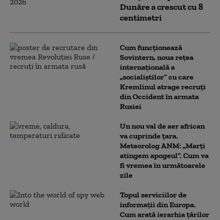
Dunăre a crescut cu 8
centimetri
Cum funcționează
Sovintern, noua rețea
internațională a
„socialiștilor” cu care
Kremlinul atrage recruți
din Occident în armata
Rusiei
Un nou val de aer african
va cuprinde țara.
Meteorolog ANM: „Marți
atingem apogeul”. Cum va
fi vremea în următoarele
zile
Topul serviciilor de
informații din Europa.
Cum arată ierarhia țărilor