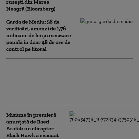
ruseşti din Marea
Neagră (Bloomberg)
Garda de Mediu: 58 de
verificări, amenzi de 1,76
milioane de lei şi o sesizare
penală în doar 48 de ore de
control pe litoral
Alertă pe o plajă din
Mamaia, după ce au
fost observate bucăți
de dronă. ISU și Poliția
au izolat perimetrul
Misiune în premieră
anunțată de Raed
Arafat: un elicopter
Black Hawk a evacuat