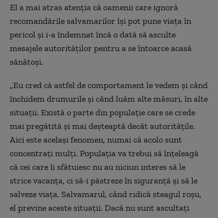
El a mai atras atenția că oamenii care ignoră
recomandările salvamarilor își pot pune viața în
pericol și i-a îndemnat încă o dată să asculte
mesajele autorităților pentru a se întoarce acasă
sănătoși.
„Eu cred că astfel de comportament le vedem și când
închidem drumurile și când luăm alte măsuri, în alte
situații. Există o parte din populație care se crede
mai pregătită și mai deșteaptă decât autoritățile.
Aici este același fenomen, numai că acolo sunt
concentrați mulți. Populația va trebui să înțeleagă
că cei care îi sfătuiesc nu au niciun interes să le
strice vacanța, ci să-i păstreze în siguranță și să le
salveze viața. Salvamarul, când ridică steagul roșu,
el previne aceste situații. Dacă nu sunt ascultați