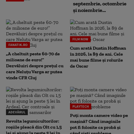
septembrie, octombrie
și noiembrie...
FILM NOW
FANATIK.RO
Cum arată Dustin Hoffman
„A cheltuit peste 60-70 de
în 2026, la 89 de ani. Cele
milioane de euro!”
mai bune filme și rolurile
Dezvăluiri despre prețul cu
de Oscar
care Neluțu Varga ar putea
vinde CFR Cluj
PLAYTECH
ADEVĂRUL
Poți monta camere video pe
Revolta legumicultorilor:
mașină? Când imaginile
roșiile pleacă din Olt cu 1,5
pot fi folosite ca probă și
lei și ajung la peste 5 lei în
când riști probleme