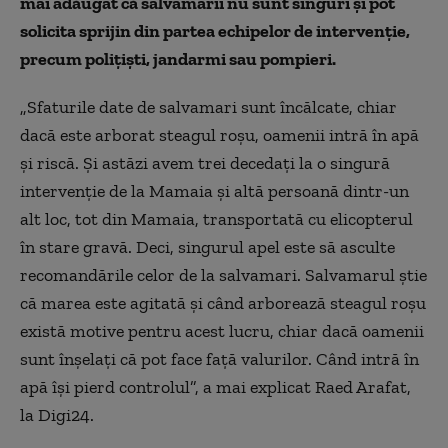
mai adăugat că salvamarii nu sunt singuri și pot
solicita sprijin din partea echipelor de intervenție,
precum polițiști, jandarmi sau pompieri.
„Sfaturile date de salvamari sunt încălcate, chiar
dacă este arborat steagul roșu, oamenii intră în apă
și riscă. Și astăzi avem trei decedați la o singură
intervenție de la Mamaia și altă persoană dintr-un
alt loc, tot din Mamaia, transportată cu elicopterul
în stare gravă. Deci, singurul apel este să asculte
recomandările celor de la salvamari. Salvamarul știe
că marea este agitată și când arborează steagul roșu
există motive pentru acest lucru, chiar dacă oamenii
sunt înșelați că pot face față valurilor. Când intră în
apă își pierd controlul”, a mai explicat Raed Arafat,
la Digi24.