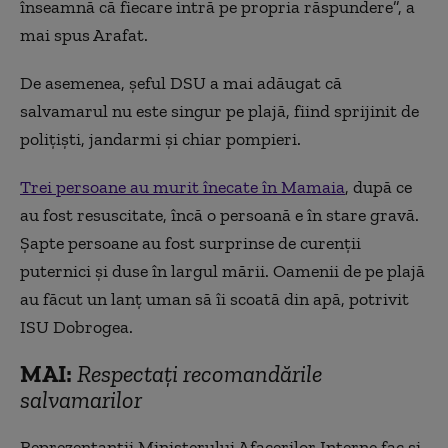
înseamnă că fiecare intră pe propria răspundere”, a
mai spus Arafat.
De asemenea, șeful DSU a mai adăugat că
salvamarul nu este singur pe plajă, fiind sprijinit de
polițiști, jandarmi și chiar pompieri.
Trei persoane au murit înecate în Mamaia
, după ce
au fost resuscitate, încă o persoană e în stare gravă.
Șapte persoane au fost surprinse de curenții
puternici și duse în largul mării. Oamenii de pe plajă
au făcut un lanț uman să îi scoată din apă, potrivit
ISU Dobrogea.
MAI:
Respectați recomandările
salvamarilor
Reprezentanții Ministerului Afacerilor Interne fac și