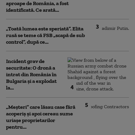
aproape de România, a fost
identificată. Ce arată...
3
„Toată lumea este speriată”. Elita
rusă se teme că FSB „scapă de sub
control”, după ce...
Incident grav de
securitate: O dronă a
intrat din România în
Bulgaria şi a explodat
4
la...
5
„Meșteri” care lăsau case fără
acoperiș și apoi cereau sume
uriașe proprietarilor
pentru...