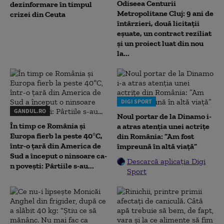
Odiseea Centurii
dezinformare în timpul
Metropolitane Cluj: 9 ani de
crizei din Ceuta
întârzieri, două licitații
eșuate, un contract reziliat
și un proiect luat din nou
la...
DIGI SPORT
GANDUL.RO
Noul portar de la Dinamo i-
În timp ce România și
a atras atenția unei actrițe
Europa fierb la peste 40°C,
din România: ”Am fost
într-o țară din America de
împreună în altă viață”
Sud a început o ninsoare ca-
Descarcă aplicația Digi
n povești: Pârtiile s-au...
Sport