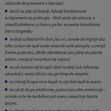
măsurile de prevenire a înecului;
dacă nu ştiţi să înotaţi, folosiţi întotdeauna
echipament de protecţie – fără vesta de salvare, o
simplă plimbare cu barca pe lac se poate transforma
într-o tragedie;
-
evitaţi scăldatul în râuri, lacuri, canale de irigaţii sau
alte cursuri de apă unde malurile sunt abrupte, curenţii
foarte puternici, albiile nămoloase sau pline de plante,
pietre, crengi şi trunchiuri de copaci;
nu vă aventuraţi în apă când sunteţi sub influenţa
alcoolului, seara târziu sau pe timp de noapte;
nu intraţi în apa rece după ce aţi stat mult la soare;
nu săriţi de pe platforme, poduri sau alte construcţii –
aceste acte de teribilism pot avea consecinţe foarte
grave;
nu lăsaţi copiii nesupravegheaţi sau în locuri unde